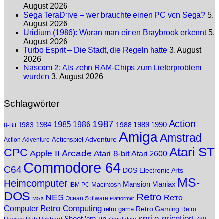
August 2026
Sega TeraDrive – wer brauchte einen PC von Sega?
5.
August 2026
Uridium (1986): Woran man einen Braybrook erkennt
5.
August 2026
Turbo Esprit – Die Stadt, die Regeln hatte
3. August
2026
Nascom 2: Als zehn RAM-Chips zum Lieferproblem
wurden
3. August 2026
Schlagwörter
1987
Action
1985
1986
1984
1983
1988
1989
1990
8-Bit
Amiga
Amstrad
Adventure
Actionspiel
Action-Adventure
Atari ST
CPC
Arcade
Apple II
Atari 8-bit
Atari 2600
Commodore 64
C64
DOS
Electronic Arts
MS-
Heimcomputer
Mansion Maniax
Macintosh
IBM PC
DOS
Retro
NES
Retro
Ocean Software
MSX
Platformer
Retro Computing
Computer
Retro Gaming
retro game
Retro
sprite-orientiert
Shoot ’em up
Z80
Review
Rob Hubbard
Simulation