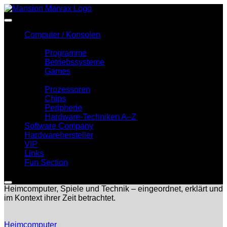
Zum
Inhalt
springen
Computer / Konsolen
Software
Programme
Betriebssysteme
Games
Hardware
Prozessoren
Chips
Peripherie
Hardware-Techniken A–Z
Software Company
Hardwarehersteller
VIP
Links
Fun Section
Heimcomputer, Spiele und Technik – eingeordnet, erklärt und
im Kontext ihrer Zeit betrachtet.
Heimcomputer