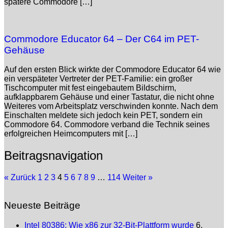
spätere Commodore […]
Commodore Educator 64 – Der C64 im PET-
Gehäuse
Auf den ersten Blick wirkte der Commodore Educator 64 wie
ein verspäteter Vertreter der PET-Familie: ein großer
Tischcomputer mit fest eingebautem Bildschirm,
aufklappbarem Gehäuse und einer Tastatur, die nicht ohne
Weiteres vom Arbeitsplatz verschwinden konnte. Nach dem
Einschalten meldete sich jedoch kein PET, sondern ein
Commodore 64. Commodore verband die Technik seines
erfolgreichen Heimcomputers mit […]
Beitragsnavigation
« Zurück
1
2
3
4
5
6
7
8
9
…
114
Weiter »
Neueste Beiträge
Intel 80386: Wie x86 zur 32-Bit-Plattform wurde
6.