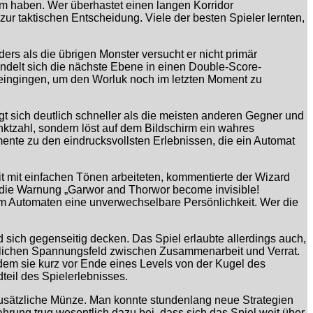
rm haben. Wer überhastet einen langen Korridor
ur taktischen Entscheidung. Viele der besten Spieler lernten,
rs als die übrigen Monster versucht er nicht primär
andelt sich die nächste Ebene in einen Double-Score-
 eingingen, um den Worluk noch im letzten Moment zu
gt sich deutlich schneller als die meisten anderen Gegner und
nktzahl, sondern löst auf dem Bildschirm ein wahres
ente zu den eindrucksvollsten Erlebnissen, die ein Automat
t mit einfachen Tönen arbeiteten, kommentierte der Wizard
e die Warnung „Garwor and Thorwor become invisible!
em Automaten eine unverwechselbare Persönlichkeit. Wer die
sich gegenseitig decken. Das Spiel erlaubte allerdings auch,
hnlichen Spannungsfeld zwischen Zusammenarbeit und Verrat.
dem sie kurz vor Ende eines Levels von der Kugel des
eil des Spielerlebnisses.
zusätzliche Münze. Man konnte stundenlang neue Strategien
ung trug wesentlich dazu bei, dass sich das Spiel weit über