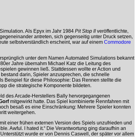
 Simulation. Als Epyx im Jahr 1984
Pit Stop II
veröffentlichte,
 gegeneinander antreten, sich gegenseitig unter Druck setzen,
te selbstverständlich erscheint, war auf einem
Commodore
r ursprünglich unter dem Namen Automated Simulations bekannt
0er Jahre übernahm Michael Katz die Leitung des
spielen gewinnen ließ. Stattdessen wollte er Action und
 bestand darin, Spieler anzusprechen, die schnelle
ls Beispiel für diese Philosophie: Das Rennen stellte die
opp die strategische Komponente bildeten.
feld des Arcade-Herstellers Bally hervorgegangenen
Gorf
mitgewirkt hatte. Das Spiel kombinierte Rennfahren mit
och besaß es eine Einschränkung: Mehrere Spieler konnten
itt weitergehen.
mit einer frühen externen Version des Spiels unzufrieden und
le. Awful. I hated it.“ Die Verantwortung ging daraufhin an
Unterstützt wurde er von Dennis Caswell, der später vor allem