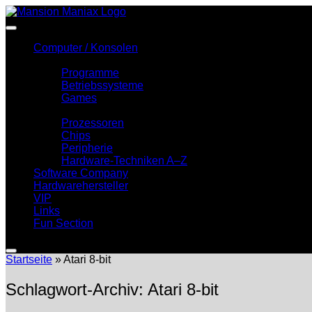
Zum
Inhalt
springen
Computer / Konsolen
Software
Programme
Betriebssysteme
Games
Hardware
Prozessoren
Chips
Peripherie
Hardware-Techniken A–Z
Software Company
Hardwarehersteller
VIP
Links
Fun Section
Startseite
»
Atari 8-bit
Schlagwort-Archiv:
Atari 8-bit