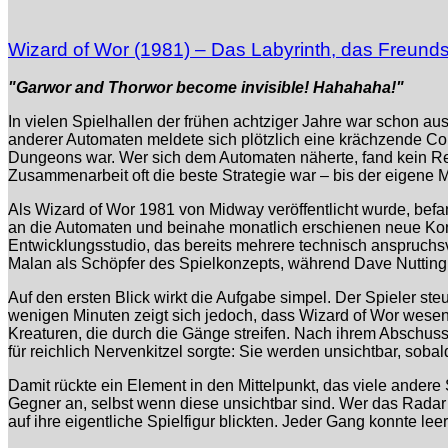
Wizard of Wor (1981) – Das Labyrinth, das Freundsc
"Garwor and Thorwor become invisible! Hahahaha!"
In vielen Spielhallen der frühen achtziger Jahre war schon a
anderer Automaten meldete sich plötzlich eine krächzende Co
Dungeons war. Wer sich dem Automaten näherte, fand kein Ren
Zusammenarbeit oft die beste Strategie war – bis der eigene M
Als Wizard of Wor 1981 von Midway veröffentlicht wurde, bef
an die Automaten und beinahe monatlich erschienen neue Kon
Entwicklungsstudio, das bereits mehrere technisch anspruchsv
Malan als Schöpfer des Spielkonzepts, während Dave Nutting
Auf den ersten Blick wirkt die Aufgabe simpel. Der Spieler st
wenigen Minuten zeigt sich jedoch, dass Wizard of Wor wesent
Kreaturen, die durch die Gänge streifen. Nach ihrem Abschus
für reichlich Nervenkitzel sorgte: Sie werden unsichtbar, sobal
Damit rückte ein Element in den Mittelpunkt, das viele andere 
Gegner an, selbst wenn diese unsichtbar sind. Wer das Radar i
auf ihre eigentliche Spielfigur blickten. Jeder Gang konnte le