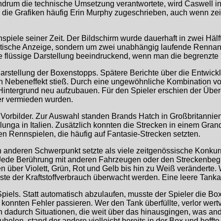
drum die technische Umsetzung verantwortete, wird Caswell i
ie Grafiken häufig Erin Murphy zugeschrieben, auch wenn zeitg
iele seiner Zeit. Der Bildschirm wurde dauerhaft in zwei Hälfte
statische Anzeige, sondern um zwei unabhängig laufende Renna
 die flüssige Darstellung beeindruckend, wenn man die begrenz
arstellung der Boxenstopps. Spätere Berichte über die Entwic
en Nebeneffekt stieß. Durch eine ungewöhnliche Kombination v
Hintergrund neu aufzubauen. Für den Spieler erschien der Übe
er vermieden wurden.
s Vorbilder. Zur Auswahl standen Brands Hatch in Großbritanni
unga in Italien. Zusätzlich konnten die Strecken in einem Gra
en Rennspielen, die häufig auf Fantasie-Strecken setzten.
 anderen Schwerpunkt setzte als viele zeitgenössische Konkur
. Jede Berührung mit anderen Fahrzeugen oder den Streckenbe
n über Violett, Grün, Rot und Gelb bis hin zu Weiß veränderte. 
ste der Kraftstoffverbrauch überwacht werden. Eine leere Tank
iels. Statt automatisch abzulaufen, musste der Spieler die Box
ei konnten Fehler passieren. Wer den Tank überfüllte, verlor wer
dadurch Situationen, die weit über das hinausgingen, was and
olen, stand der andere vielleicht bereits in der Box und hofft