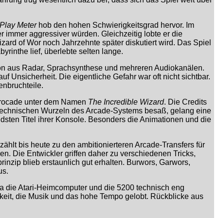
Play Meter
hob den hohen Schwierigkeitsgrad hervor. Im
immer aggressiver würden. Gleichzeitig lobte er die
ard of Wor noch Jahrzehnte später diskutiert wird. Das Spiel
rinthe lief, überlebte selten lange.
ion aus Radar, Sprachsynthese und mehreren Audiokanälen.
 Unsicherheit. Die eigentliche Gefahr war oft nicht sichtbar.
nbruchteile.
Astrocade unter dem Namen
The Incredible Wizard
. Die Credits
technischen Wurzeln des Arcade-Systems besaß, gelang eine
sten Titel ihrer Konsole. Besonders die Animationen und die
zählt bis heute zu den ambitionierteren Arcade-Transfers für
en. Die Entwickler griffen daher zu verschiedenen Tricks,
rinzip blieb erstaunlich gut erhalten. Burwors, Garwors,
us.
a die Atari-Heimcomputer und die 5200 technisch eng
keit, die Musik und das hohe Tempo gelobt. Rückblicke aus