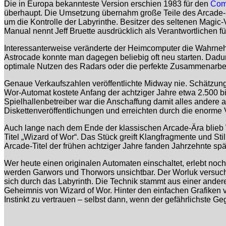
Die in Europa bekannteste Version erschien 1983 für den
Com
überhaupt. Die Umsetzung übernahm große Teile des Arcade
um die Kontrolle der Labyrinthe. Besitzer des seltenen Mag
Manual nennt Jeff Bruette ausdrücklich als Verantwortlichen f
Interessanterweise veränderte der Heimcomputer die Wahrnehm
Astrocade konnte man dagegen beliebig oft neu starten. Dadurc
optimale Nutzen des Radars oder die perfekte Zusammenarbe
Genaue Verkaufszahlen veröffentlichte Midway nie. Schätzu
Wor-Automat kostete Anfang der achtziger Jahre etwa 2.500 bis 
Spielhallenbetreiber war die Anschaffung damit alles andere
Diskettenveröffentlichungen und erreichten durch die enorme
Auch lange nach dem Ende der klassischen Arcade-Ära blieb W
Titel „Wizard of Wor“. Das Stück greift Klangfragmente und Sti
Arcade-Titel der frühen achtziger Jahre fanden Jahrzehnte spät
Wer heute einen originalen Automaten einschaltet, erlebt noc
werden Garwors und Thorwors unsichtbar. Der Worluk versucht
sich durch das Labyrinth. Die Technik stammt aus einer ander
Geheimnis von Wizard of Wor. Hinter den einfachen Grafiken v
Instinkt zu vertrauen – selbst dann, wenn der gefährlichste Ge