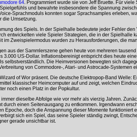
modore 64
. Programmiert wurde sie von Jeff Bruette. Für viel
-Spielgefühls und bewahrte insbesondere die Spannung zwisc
ic-Voice-Sprachmoduls konnten sogar Sprachsamples erleben, 
ür die Umsetzung.
ung des Spiels. In der Spielhalle bedeutete jeder Fehler den
h entwickelten viele Spieler Strategien, die in der Spielhalle
it im Zweispielermodus wurden zu Herausforderungen, die man
ngen aus der Sammlerszene gehen heute von mehreren tausend 
3.000 US-Dollar. Inflationsbereinigt entspricht dies heute einer
 als selbstverständlich. Die Heimversionen bewegten sich dag
 Verbreitung von Commodore-, Atari- und Astrocade-Systemen ei
izard of Wor präsent. Die deutsche Elektropop-Band Welle: Er
lmittel klassischer Heimcomputer auf und zeigt, welchen Eindruc
er noch einen Platz in der Popkultur.
h immer dieselbe Abfolge wie vor mehr als vierzig Jahren. Zunä
 durch einen Seitenausgang zu entkommen. Irgendwann erscheint
en Epoche, doch die Anspannung dieser Momente funktioniert ers
erbirgt sich ein Spiel, das seine Spieler ständig zwingt, Ents
gner gerade unsichtbar ist.