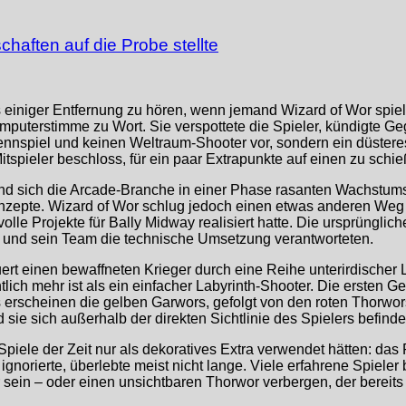
haften auf die Probe stellte
us einiger Entfernung zu hören, wenn jemand Wizard of Wor spi
mputerstimme zu Wort. Sie verspottete die Spieler, kündigte G
nspiel und keinen Weltraum-Shooter vor, sondern ein düsteres 
itspieler beschloss, für ein paar Extrapunkte auf einen zu schi
and sich die Arcade-Branche in einer Phase rasanten Wachstum
zepte. Wizard of Wor schlug jedoch einen etwas anderen Weg e
olle Projekte für Bally Midway realisiert hatte. Die ursprüngl
 und sein Team die technische Umsetzung verantworteten.
euert einen bewaffneten Krieger durch eine Reihe unterirdischer 
lich mehr ist als ein einfacher Labyrinth-Shooter. Die ersten 
s erscheinen die gelben Garwors, gefolgt von den roten Thorwo
d sie sich außerhalb der direkten Sichtlinie des Spielers befinde
Spiele der Zeit nur als dekoratives Extra verwendet hätten: das 
gnorierte, überlebte meist nicht lange. Viele erfahrene Spieler
er sein – oder einen unsichtbaren Thorwor verbergen, der bereit