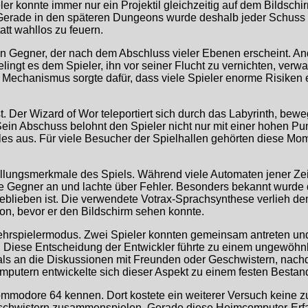
r konnte immer nur ein Projektil gleichzeitig auf dem Bildschi
. Gerade in den späteren Dungeons wurde deshalb jeder Schuss z
tt wahllos zu feuern.
 Gegner, der nach dem Abschluss vieler Ebenen erscheint. Ande
ngt es dem Spieler, ihn vor seiner Flucht zu vernichten, verw
 Mechanismus sorgte dafür, dass viele Spieler enorme Risiken
 Der Wizard of Wor teleportiert sich durch das Labyrinth, bewe
Sein Abschuss belohnt den Spieler nicht nur mit einer hohen Pu
s aus. Für viele Besucher der Spielhallen gehörten diese Mom
llungsmerkmale des Spiels. Während viele Automaten jener Zei
igte Gegner an und lachte über Fehler. Besonders bekannt wurd
geblieben ist. Die verwendete Votrax-Sprachsynthese verlieh d
on, bevor er den Bildschirm sehen konnte.
hrspielermodus. Zwei Spieler konnten gemeinsam antreten und 
te. Diese Entscheidung der Entwickler führte zu einem ungewö
 als an die Diskussionen mit Freunden oder Geschwistern, nach
putern entwickelte sich dieser Aspekt zu einem festen Bestandt
Commodore 64 kennen. Dort kostete ein weiterer Versuch keine 
schwistern zusammenspielen. Gerade diese Heimcomputer-Erfahr