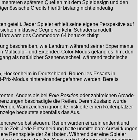
n mehreren späteren Quellen mit dem Spieldesign und den
enössische Credits hierfür bislang nicht eindeutig
n geteilt. Jeder Spieler erhielt seine eigene Perspektive auf
nsichten inklusive Gegnerverkehr, Schadensmodell,
te Hardware des Commodore 64 berücksichtigt.
klung beschreiben, wie Landrum während seiner Experimente
on Multicolor- und Extended-Color-Modus gelang es ihm, den
rgang als natürlicher Szenenwechsel, während technische
en, Hockenheim in Deutschland, Rouen-les-Essarts in
nd-Prix-Modus hintereinander gefahren werden. Bereits
renten. Anders als bei
Pole Position
oder zahlreichen Arcade-
grenzungen beschädigte die Reifen. Deren Zustand wurde
Wer die Warnzeichen ignorierte, riskierte einen Reifenplatzer
anzeige bedeutete ebenfalls das Aus.
encrew selbst steuern. Reifen wurden einzeln entfernt und
tvolle Zeit. Jede Entscheidung hatte unmittelbare Auswirkungen
ere Rennspiele der Zeit boten. Während der eine Spieler
e, durch einen schnellen Service die Führung zu übernehmen.