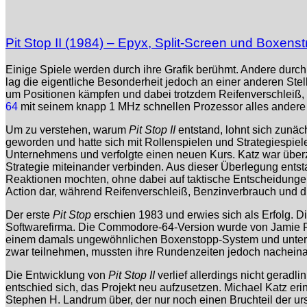
Pit Stop II (1984) – Epyx, Split-Screen und Boxe
Einige Spiele werden durch ihre Grafik berühmt. Andere durc
lag die eigentliche Besonderheit jedoch an einer anderen Stel
um Positionen kämpfen und dabei trotzdem Reifenverschleiß, 
64
mit seinem knapp 1 MHz schnellen Prozessor alles andere a
Um zu verstehen, warum
Pit Stop II
entstand, lohnt sich zunä
geworden und hatte sich mit Rollenspielen und Strategiespie
Unternehmens und verfolgte einen neuen Kurs. Katz war überzeu
Strategie miteinander verbinden. Aus dieser Überlegung entsta
Reaktionen mochten, ohne dabei auf taktische Entscheidunge
Action dar, während Reifenverschleiß, Benzinverbrauch und di
Der erste
Pit Stop
erschien 1983 und erwies sich als Erfolg. D
Softwarefirma. Die Commodore-64-Version wurde von Jamie F
einem damals ungewöhnlichen Boxenstopp-System und untersc
zwar teilnehmen, mussten ihre Rundenzeiten jedoch nacheinan
Die Entwicklung von
Pit Stop II
verlief allerdings nicht gerad
entschied sich, das Projekt neu aufzusetzen. Michael Katz erin
Stephen H. Landrum über, der nur noch einen Bruchteil der ur