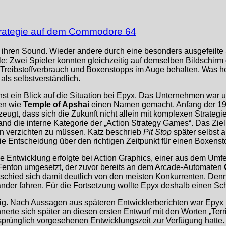
nstrategie auf dem Commodore 64
h ihren Sound. Wieder andere durch eine besonders ausgefeilte
le: Zwei Spieler konnten gleichzeitig auf demselben Bildschirm
Treibstoffverbrauch und Boxenstopps im Auge behalten. Was heu
ls selbstverständlich.
chst ein Blick auf die Situation bei Epyx. Das Unternehmen wa
len wie
Temple of Apshai
einen Namen gemacht. Anfang der 198
gt, dass sich die Zukunft nicht allein mit komplexen Strategie
nd die interne Kategorie der „Action Strategy Games“. Das Ziel
n verzichten zu müssen. Katz beschrieb
Pit Stop
später selbst a
e Entscheidung über den richtigen Zeitpunkt für einen Boxenst
ie Entwicklung erfolgte bei Action Graphics, einer aus dem Um
enton umgesetzt, der zuvor bereits an dem Arcade-Automaten
hied sich damit deutlich von den meisten Konkurrenten. Denn
der fahren. Für die Fortsetzung wollte Epyx deshalb einen Schr
linig. Nach Aussagen aus späteren Entwicklerberichten war Epyx 
nerte sich später an diesen ersten Entwurf mit den Worten „Terrib
sprünglich vorgesehenen Entwicklungszeit zur Verfügung hatte. 