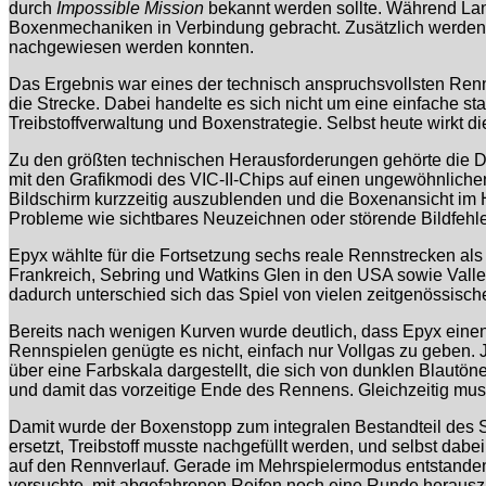
durch
Impossible Mission
bekannt werden sollte. Während Lan
Boxenmechaniken in Verbindung gebracht. Zusätzlich werden d
nachgewiesen werden konnten.
Das Ergebnis war eines der technisch anspruchsvollsten Rennsp
die Strecke. Dabei handelte es sich nicht um eine einfache 
Treibstoffverwaltung und Boxenstrategie. Selbst heute wirkt
Zu den größten technischen Herausforderungen gehörte die D
mit den Grafikmodi des VIC-II-Chips auf einen ungewöhnlich
Bildschirm kurzzeitig auszublenden und die Boxenansicht im 
Probleme wie sichtbares Neuzeichnen oder störende Bildfehl
Epyx wählte für die Fortsetzung sechs reale Rennstrecken al
Frankreich, Sebring und Watkins Glen in den USA sowie Vallel
dadurch unterschied sich das Spiel von vielen zeitgenössisch
Bereits nach wenigen Kurven wurde deutlich, dass Epyx einen
Rennspielen genügte es nicht, einfach nur Vollgas zu geben
über eine Farbskala dargestellt, die sich von dunklen Blautöne
und damit das vorzeitige Ende des Rennens. Gleichzeitig mus
Damit wurde der Boxenstopp zum integralen Bestandteil des Sp
ersetzt, Treibstoff musste nachgefüllt werden, und selbst dab
auf den Rennverlauf. Gerade im Mehrspielermodus entstanden 
versuchte, mit abgefahrenen Reifen noch eine Runde herauszuh