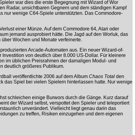
e Spieler war dies die erste Begegnung mit Wizard of Wor
hen Radar, unsichtbaren Gegnern und dem ständigen Kampf
was nur wenige C64-Spiele unterstützten. Das Commodore-
 Verlust einer Münze. Auf dem Commodore 64, Atari oder
 kaum jemand ausprobiert hätte. Die Jagd auf den Worluk, das
 über Wochen und Monate verfeinerte.
produzierten Arcade-Automaten aus. Ein neuer Wizard-of-
 Investition von deutlich über 8.000 US-Dollar. Für kleinere
egen im üblichen Preisrahmen der damaligen Modul- und
n deutlich größeres Publikum.
dball veröffentlichte 2006 auf dem Album
Chaos Total
den
k das Spiel bei vielen Spielern hinterlassen hatte. Nur wenige
chst schleichen einige Burwors durch die Gänge. Kurz darauf
 der Wizard selbst, verspottet den Spieler und teleportiert
taunlich unverändert. Vielleicht liegt genau darin das
cheidungen zu treffen, Risiken einzugehen und dem eigenen