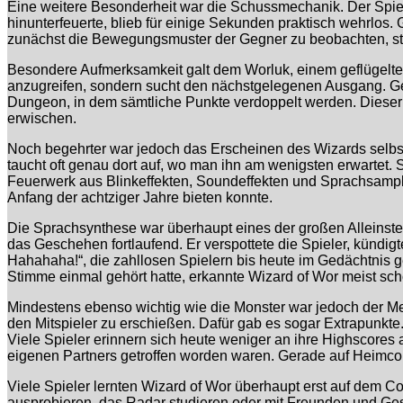
Eine weitere Besonderheit war die Schussmechanik. Der Spiele
hinunterfeuerte, blieb für einige Sekunden praktisch wehrlos
zunächst die Bewegungsmuster der Gegner zu beobachten, sta
Besondere Aufmerksamkeit galt dem Worluk, einem geflügelten
anzugreifen, sondern sucht den nächstgelegenen Ausgang. Geli
Dungeon, in dem sämtliche Punkte verdoppelt werden. Dieser
erwischen.
Noch begehrter war jedoch das Erscheinen des Wizards selbst.
taucht oft genau dort auf, wo man ihn am wenigsten erwartet. 
Feuerwerk aus Blinkeffekten, Soundeffekten und Sprachsample
Anfang der achtziger Jahre bieten konnte.
Die Sprachsynthese war überhaupt eines der großen Alleinste
das Geschehen fortlaufend. Er verspottete die Spieler, künd
Hahahaha!“, die zahllosen Spielern bis heute im Gedächtnis 
Stimme einmal gehört hatte, erkannte Wizard of Wor meist sch
Mindestens ebenso wichtig wie die Monster war jedoch der Me
den Mitspieler zu erschießen. Dafür gab es sogar Extrapunk
Viele Spieler erinnern sich heute weniger an ihre Highscores
eigenen Partners getroffen worden waren. Gerade auf Heimcom
Viele Spieler lernten Wizard of Wor überhaupt erst auf dem 
ausprobieren, das Radar studieren oder mit Freunden und Ge