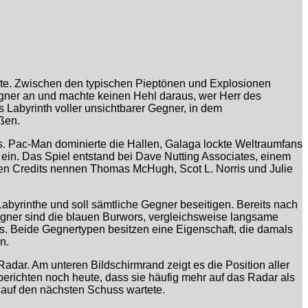
elte. Zwischen den typischen Pieptönen und Explosionen
egner an und machte keinen Hehl daraus, wer Herr des
Labyrinth voller unsichtbarer Gegner, in dem
eßen.
s. Pac-Man dominierte die Hallen, Galaga lockte Weltraumfans
in. Das Spiel entstand bei Dave Nutting Associates, einem
ichen Credits nennen Thomas McHugh, Scot L. Norris und Julie
Labyrinthe und soll sämtliche Gegner beseitigen. Bereits nach
Gegner sind die blauen Burwors, vergleichsweise langsame
rs. Beide Gegnertypen besitzen eine Eigenschaft, die damals
n.
Radar. Am unteren Bildschirmrand zeigt es die Position aller
 berichten noch heute, dass sie häufig mehr auf das Radar als
s auf den nächsten Schuss wartete.