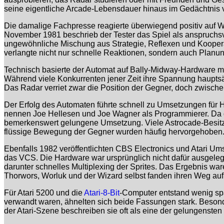
seine eigentliche Arcade-Lebensdauer hinaus im Gedächtnis vie
Die damalige Fachpresse reagierte überwiegend positiv auf
November 1981 beschrieb der Tester das Spiel als anspruchsv
ungewöhnliche Mischung aus Strategie, Reflexen und Kooperati
verlangte nicht nur schnelle Reaktionen, sondern auch Planung
Technisch basierte der Automat auf Bally-Midway-Hardware m
Während viele Konkurrenten jener Zeit ihre Spannung hauptsäch
Das Radar verriet zwar die Position der Gegner, doch zwisc
Der Erfolg des Automaten führte schnell zu Umsetzungen für 
nennen Joe Hellesen und Joe Wagner als Programmierer. Da 
bemerkenswert gelungene Umsetzung. Viele Astrocade-Besitzer
flüssige Bewegung der Gegner wurden häufig hervorgehoben
Ebenfalls 1982 veröffentlichten CBS Electronics und Atari Ums
das VCS. Die Hardware war ursprünglich nicht dafür ausgelegt,
darunter schnelles Multiplexing der Sprites. Das Ergebnis war
Thorwors, Worluk und der Wizard selbst fanden ihren Weg au
Für Atari 5200 und die
Atari-8-Bit
-Computer entstand wenig spä
verwandt waren, ähnelten sich beide Fassungen stark. Besond
der Atari-Szene beschreiben sie oft als eine der gelungenst