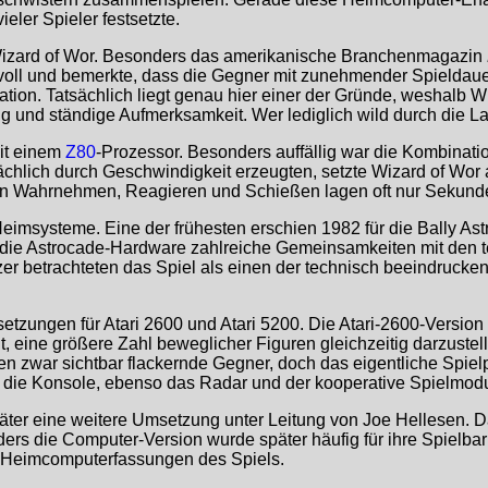
ler Spieler festsetzte.
 Wizard of Wor. Besonders das amerikanische Branchenmagazin
oll und bemerkte, dass die Gegner mit zunehmender Spieldauer 
on. Tatsächlich liegt genau hier einer der Gründe, weshalb Wiz
 und ständige Aufmerksamkeit. Wer lediglich wild durch die Laby
it einem
Z80
-Prozessor. Besonders auffällig war die Kombinat
lich durch Geschwindigkeit erzeugten, setzte Wizard of Wor auf
hen Wahrnehmen, Reagieren und Schießen lagen oft nur Sekunde
Heimsysteme. Eine der frühesten erschien 1982 für die Bally 
die Astrocade-Hardware zahlreiche Gemeinsamkeiten mit den 
 betrachteten das Spiel als einen der technisch beeindruckend
.
etzungen für Atari 2600 und Atari 5200. Die Atari-2600-Version 
 eine größere Zahl beweglicher Figuren gleichzeitig darzustell
en zwar sichtbar flackernde Gegner, doch das eigentliche Spielp
f die Konsole, ebenso das Radar und der kooperative Spielmod
ter eine weitere Umsetzung unter Leitung von Joe Hellesen. D
ers die Computer-Version wurde später häufig für ihre Spielbar
en Heimcomputerfassungen des Spiels.