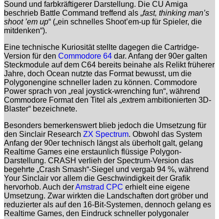
Sound und farbkräftigerer Darstellung. Die
CU Amiga
beschrieb Battle Command treffend als „
fast, thinking man’s
shoot ’em up
“ („ein schnelles Shoot’em-up für Spieler, die
mitdenken“).
Eine technische Kuriosität stellte dagegen die Cartridge-
Version für den
Commodore
64
dar. Anfang der 90er galten
Steckmodule auf dem C64 bereits beinahe als Relikt früherer
Jahre, doch Ocean nutzte das Format bewusst, um die
Polygonengine schneller laden zu können.
Commodore
Power
sprach von „real joystick-wrenching fun“, während
Commodore Format
den Titel als „extrem ambitionierten 3D-
Blaster“ bezeichnete.
Besonders bemerkenswert blieb jedoch die Umsetzung für
den
Sinclair Research
ZX Spectrum
. Obwohl das System
Anfang der 90er technisch längst als überholt galt, gelang
Realtime Games eine erstaunlich flüssige Polygon-
Darstellung.
CRASH
verlieh der Spectrum-Version das
begehrte „Crash Smash“-Siegel und vergab 94 %, während
Your Sinclair
vor allem die Geschwindigkeit der Grafik
hervorhob. Auch der
Amstrad
CPC
erhielt eine eigene
Umsetzung. Zwar wirkten die Landschaften dort gröber und
reduzierter als auf den 16-Bit-Systemen, dennoch gelang es
Realtime Games, den Eindruck schneller polygonaler