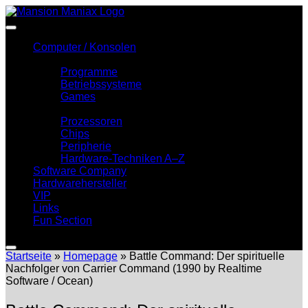
Zum
Inhalt
springen
Computer / Konsolen
Software
Programme
Betriebssysteme
Games
Hardware
Prozessoren
Chips
Peripherie
Hardware-Techniken A–Z
Software Company
Hardwarehersteller
VIP
Links
Fun Section
Startseite
»
Homepage
»
Battle Command: Der spirituelle
Nachfolger von Carrier Command (1990 by Realtime
Software / Ocean)