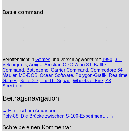
Battle command
Veröffentlicht in
Games
und verschlagwortet mit
1990
,
3D-
Vektorgrafik
,
Amiga
,
Amstrad CPC
,
Atari ST
,
Battle
Command
,
Battlezone
,
Carrier Command
,
Commodore 64
,
Mauler
,
MS-DOS
,
Ocean Software
,
Polygon-Grafik
,
Realtime
Games
,
Solid-3D
,
The Hit Squad
,
Wheels of Fire
,
ZX
Spectrum
.
Beitragsnavigation
←
Ein Fisch im Aquarium –…
Poly-88: Die Brücke zwischen S-100-Experiment…
→
Schreibe einen Kommentar