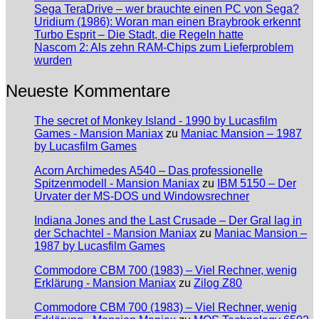
Sega TeraDrive – wer brauchte einen PC von Sega?
Uridium (1986): Woran man einen Braybrook erkennt
Turbo Esprit – Die Stadt, die Regeln hatte
Nascom 2: Als zehn RAM-Chips zum Lieferproblem
wurden
Neueste Kommentare
The secret of Monkey Island - 1990 by Lucasfilm
Games - Mansion Maniax
zu
Maniac Mansion – 1987
by Lucasfilm Games
Acorn Archimedes A540 – Das professionelle
Spitzenmodell - Mansion Maniax
zu
IBM 5150 – Der
Urvater der MS-DOS und Windowsrechner
Indiana Jones and the Last Crusade – Der Gral lag in
der Schachtel - Mansion Maniax
zu
Maniac Mansion –
1987 by Lucasfilm Games
Commodore CBM 700 (1983) – Viel Rechner, wenig
Erklärung - Mansion Maniax
zu
Zilog Z80
Commodore CBM 700 (1983) – Viel Rechner, wenig