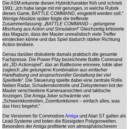
Die
ASM
erkannte diesen Hybridcharakter früh und schrieb
1991: „Ich habe lange mit mir gerungen, in welche Rubrik
dieses Game, BATTLE COMMAND, eingeteilt werden soll.“
Wenige Absätze später folgte die treffende
Zusammenfassung: „
BATTLE COMMAND – gelungene
Mischung aus Action und Simulation!
“ Gleichzeitig kritisierte
das Magazin, dass der Mauler unrealistisch viele Treffer
einstecken könne und das Spiel dadurch stärker Richtung
Action tendiere.
Genau darüber diskutierte damals praktisch die gesamte
Fachpresse. Die
Power Play
bezeichnete Battle Command
als „3D-Actionspiel“, das an
Battlezone
erinnere, lobte aber
zugleich „
die gelungene Kombination aus einfacher
Handhabung und anspruchsvoller Gestaltung bei viel
Spieltiefe
“. Die Steuerung spielte dabei eine zentrale Rolle.
Neben Radar, Schadenskontrolle und Zielsystemen bot der
Mauler verschiedene Kameraansichten und taktische
Anzeigen. Die
Amiga Joker
schwärmte von
„Schwenkkontrollen, Zoomfunktionen – einfach alles, was
das Herz begehrt.“
Die Versionen für
Commodore
Amiga
und
Atari
ST galten als
Lead-Systeme und boten die flüssigsten Polygonwelten.
Besonders der Amiga profitierte von atmosphärischerem