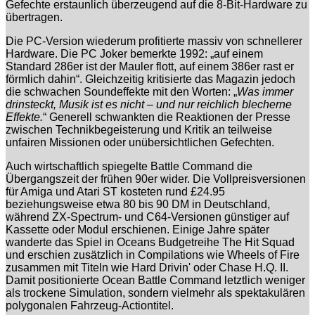
Gefechte erstaunlich überzeugend auf die 8-Bit-Hardware zu
übertragen.
Die PC-Version wiederum profitierte massiv von schnellerer
Hardware. Die
PC Joker
bemerkte 1992: „auf einem
Standard 286er ist der Mauler flott, auf einem 386er rast er
förmlich dahin“. Gleichzeitig kritisierte das Magazin jedoch
die schwachen Soundeffekte mit den Worten: „
Was immer
drinsteckt, Musik ist es nicht – und nur reichlich blecherne
Effekte.
“ Generell schwankten die Reaktionen der Presse
zwischen Technikbegeisterung und Kritik an teilweise
unfairen Missionen oder unübersichtlichen Gefechten.
Auch wirtschaftlich spiegelte Battle Command die
Übergangszeit der frühen 90er wider. Die Vollpreisversionen
für Amiga und Atari ST kosteten rund £24.95
beziehungsweise etwa 80 bis 90 DM in Deutschland,
während ZX-Spectrum- und C64-Versionen günstiger auf
Kassette oder Modul erschienen. Einige Jahre später
wanderte das Spiel in Oceans Budgetreihe
The Hit Squad
und erschien zusätzlich in Compilations wie
Wheels of Fire
zusammen mit Titeln wie
Hard Drivin'
oder
Chase H.Q. II
.
Damit positionierte Ocean Battle Command letztlich weniger
als trockene Simulation, sondern vielmehr als spektakulären
polygonalen Fahrzeug-Actiontitel.