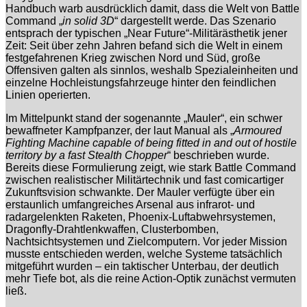
Handbuch warb ausdrücklich damit, dass die Welt von Battle
Command „
in solid 3D
“ dargestellt werde. Das Szenario
entsprach der typischen „Near Future“-Militärästhetik jener
Zeit: Seit über zehn Jahren befand sich die Welt in einem
festgefahrenen Krieg zwischen Nord und Süd, große
Offensiven galten als sinnlos, weshalb Spezialeinheiten und
einzelne Hochleistungsfahrzeuge hinter den feindlichen
Linien operierten.
Im Mittelpunkt stand der sogenannte „Mauler“, ein schwer
bewaffneter Kampfpanzer, der laut Manual als „
Armoured
Fighting Machine capable of being fitted in and out of hostile
territory by a fast Stealth Chopper
“ beschrieben wurde.
Bereits diese Formulierung zeigt, wie stark Battle Command
zwischen realistischer Militärtechnik und fast comicartiger
Zukunftsvision schwankte. Der Mauler verfügte über ein
erstaunlich umfangreiches Arsenal aus infrarot- und
radargelenkten Raketen, Phoenix-Luftabwehrsystemen,
Dragonfly-Drahtlenkwaffen, Clusterbomben,
Nachtsichtsystemen und Zielcomputern. Vor jeder Mission
musste entschieden werden, welche Systeme tatsächlich
mitgeführt wurden – ein taktischer Unterbau, der deutlich
mehr Tiefe bot, als die reine Action-Optik zunächst vermuten
ließ.