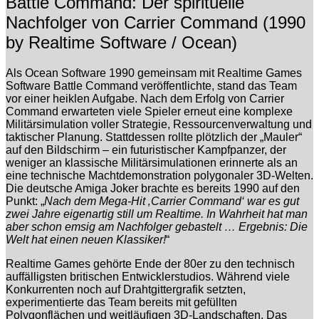
Battle Command: Der spirituelle
Nachfolger von Carrier Command (1990
by Realtime Software / Ocean)
Als
Ocean Software
1990 gemeinsam mit
Realtime Games
Software
Battle Command
veröffentlichte, stand das Team
vor einer heiklen Aufgabe. Nach dem Erfolg von
Carrier
Command
erwarteten viele Spieler erneut eine komplexe
Militärsimulation voller Strategie, Ressourcenverwaltung und
taktischer Planung. Stattdessen rollte plötzlich der „Mauler“
auf den Bildschirm – ein futuristischer Kampfpanzer, der
weniger an klassische Militärsimulationen erinnerte als an
eine technische Machtdemonstration polygonaler 3D-Welten.
Die deutsche
Amiga Joker
brachte es bereits 1990 auf den
Punkt: „
Nach dem Mega-Hit ‚Carrier Command‘ war es gut
zwei Jahre eigenartig still um Realtime. In Wahrheit hat man
aber schon emsig am Nachfolger gebastelt … Ergebnis: Die
Welt hat einen neuen Klassiker!
“
Realtime Games gehörte Ende der 80er zu den technisch
auffälligsten britischen Entwicklerstudios. Während viele
Konkurrenten noch auf Drahtgittergrafik setzten,
experimentierte das Team bereits mit gefüllten
Polygonflächen und weitläufigen 3D-Landschaften. Das