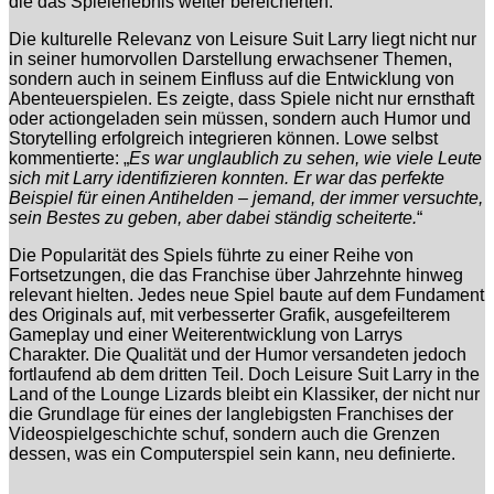
die das Spielerlebnis weiter bereicherten.
Die kulturelle Relevanz von Leisure Suit Larry liegt nicht nur
in seiner humorvollen Darstellung erwachsener Themen,
sondern auch in seinem Einfluss auf die Entwicklung von
Abenteuerspielen. Es zeigte, dass Spiele nicht nur ernsthaft
oder actiongeladen sein müssen, sondern auch Humor und
Storytelling erfolgreich integrieren können. Lowe selbst
kommentierte: „
Es war unglaublich zu sehen, wie viele Leute
sich mit Larry identifizieren konnten. Er war das perfekte
Beispiel für einen Antihelden – jemand, der immer versuchte,
sein Bestes zu geben, aber dabei ständig scheiterte.
“
Die Popularität des Spiels führte zu einer Reihe von
Fortsetzungen, die das Franchise über Jahrzehnte hinweg
relevant hielten. Jedes neue Spiel baute auf dem Fundament
des Originals auf, mit verbesserter Grafik, ausgefeilterem
Gameplay und einer Weiterentwicklung von Larrys
Charakter. Die Qualität und der Humor versandeten jedoch
fortlaufend ab dem dritten Teil. Doch Leisure Suit Larry in the
Land of the Lounge Lizards bleibt ein Klassiker, der nicht nur
die Grundlage für eines der langlebigsten Franchises der
Videospielgeschichte schuf, sondern auch die Grenzen
dessen, was ein Computerspiel sein kann, neu definierte.