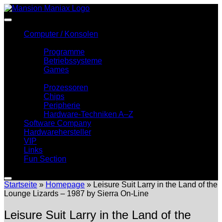
Zum
Inhalt
springen
Computer / Konsolen
Software
Programme
Betriebssysteme
Games
Hardware
Prozessoren
Chips
Peripherie
Hardware-Techniken A–Z
Software Company
Hardwarehersteller
VIP
Links
Fun Section
Startseite
»
Homepage
»
Leisure Suit Larry in the Land of the
Lounge Lizards – 1987 by Sierra On-Line
Leisure Suit Larry in the Land of the