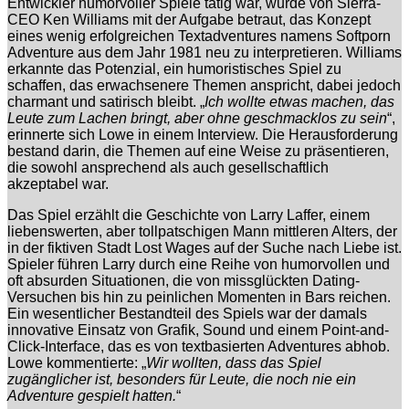
Entwickler humorvoller Spiele tätig war, wurde von Sierra-
CEO Ken Williams mit der Aufgabe betraut, das Konzept
eines wenig erfolgreichen Textadventures namens Softporn
Adventure aus dem Jahr 1981 neu zu interpretieren. Williams
erkannte das Potenzial, ein humoristisches Spiel zu
schaffen, das erwachsenere Themen anspricht, dabei jedoch
charmant und satirisch bleibt. „
Ich wollte etwas machen, das
Leute zum Lachen bringt, aber ohne geschmacklos zu sein
“,
erinnerte sich Lowe in einem Interview. Die Herausforderung
bestand darin, die Themen auf eine Weise zu präsentieren,
die sowohl ansprechend als auch gesellschaftlich
akzeptabel war.
Das Spiel erzählt die Geschichte von Larry Laffer, einem
liebenswerten, aber tollpatschigen Mann mittleren Alters, der
in der fiktiven Stadt Lost Wages auf der Suche nach Liebe ist.
Spieler führen Larry durch eine Reihe von humorvollen und
oft absurden Situationen, die von missglückten Dating-
Versuchen bis hin zu peinlichen Momenten in Bars reichen.
Ein wesentlicher Bestandteil des Spiels war der damals
innovative Einsatz von Grafik, Sound und einem Point-and-
Click-Interface, das es von textbasierten Adventures abhob.
Lowe kommentierte: „
Wir wollten, dass das Spiel
zugänglicher ist, besonders für Leute, die noch nie ein
Adventure gespielt hatten.
“