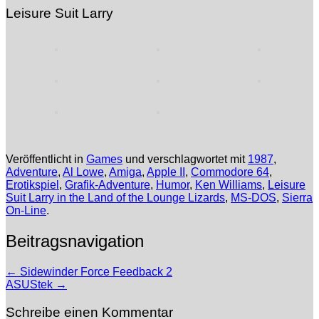
Leisure Suit Larry
Veröffentlicht in
Games
und verschlagwortet mit
1987
,
Adventure
,
Al Lowe
,
Amiga
,
Apple II
,
Commodore 64
,
Erotikspiel
,
Grafik-Adventure
,
Humor
,
Ken Williams
,
Leisure
Suit Larry in the Land of the Lounge Lizards
,
MS-DOS
,
Sierra
On-Line
.
Beitragsnavigation
←
Sidewinder Force Feedback 2
ASUStek
→
Schreibe einen Kommentar