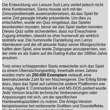
Die Entwicklung von Leisure Suit Larry verlief jedoch nicht
ohne Kontroversen. Sierra musste sich mit der
Zensurproblematik auseinandersetzen, da das Spiel für
seine Zeit gewagte Inhalte präsentierte. Um dies zu
entschärfen, wurde ein Quiz eingebaut, das Spieler
beantworten mussten, bevor sie das Spiel starten konnten.
Dieses Quiz sollte sicherstellen, dass nur Erwachsene
Zugang erhielten, obwohl es eher humorvoll als wirklich
restriktiv war. Die humorvolle Darstellung von Larrys
Abenteuern und die oft absurde Natur seiner Missgeschicke
halfen dem Spiel, eine breite Zielgruppe anzusprechen, von
der viele es als Satire auf die Dating-Kultur der 1980er-Jahre
ansahen.
Trotz eines schleppenden Starts entwickelte sich das Spiel
zu einem Überraschungserfolg. Innerhalb eines Jahres
wurden mehr als
250.000 Exemplare
verkauft, eine
beeindruckende Zahl für ein Nischengenre. Der Erfolg führte
dazu, dass das Spiel auf zahlreiche andere Plattformen wie
Amiga, Apple II, Commodore 64 und MS-DOS portiert wurde.
Jede Version brachte technische Verbesserungen oder
Anpassungen mit sich, um die spezifischen
Hardwarekapazitäten zu nutzen. Die Amiga-Version
beispielsweise bot verbesserte Grafiken und Soundeffekte,