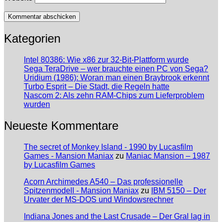
Kategorien
Intel 80386: Wie x86 zur 32-Bit-Plattform wurde
Sega TeraDrive – wer brauchte einen PC von Sega?
Uridium (1986): Woran man einen Braybrook erkennt
Turbo Esprit – Die Stadt, die Regeln hatte
Nascom 2: Als zehn RAM-Chips zum Lieferproblem
wurden
Neueste Kommentare
The secret of Monkey Island - 1990 by Lucasfilm
Games - Mansion Maniax
zu
Maniac Mansion – 1987
by Lucasfilm Games
Acorn Archimedes A540 – Das professionelle
Spitzenmodell - Mansion Maniax
zu
IBM 5150 – Der
Urvater der MS-DOS und Windowsrechner
Indiana Jones and the Last Crusade – Der Gral lag in