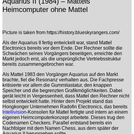
Aquarius II (1984) – Mattels
Heimcomputer ohne Mattel
Picture is taken from https://history.blueskyrangers.com/
Als der Aquarius II fertig entwickelt war, stand Mattel
Electronics bereits vor dem Ende. Der Rechner sollte die
Schwächen seines Vorgängers beseitigen, erreichte den
Markt jedoch erst, als die ursprüngliche Vertriebsstruktur
bereits zusammengebrochen war.
Als Mattel 1983 den Vorgänger Aquarius auf den Markt
brachte, fiel die Resonanz verhalten aus. Die Fachpresse
kritisierte vor allem die Gummitastatur, den knappen
Speicher und die begrenzten Grafikmöglichkeiten. Dabei
gerät leicht in Vergessenheit, dass Mattel den Rechner nicht
selbst entwickelt hatte. Hinter dem Projekt stand das
Hongkonger Unternehmen Radofin Electronics, das bereits
Intellivision
-Konsolen für Mattel fertigte und intern an einem
eigenen Heimcomputerkonzept arbeitete. Dieses trug den
Codenamen Checkers. Parallel entstand bereits ein
Nachfolger mit dem Namen Chess, aus dem später der
Aquarius II hervorgehen sollte.