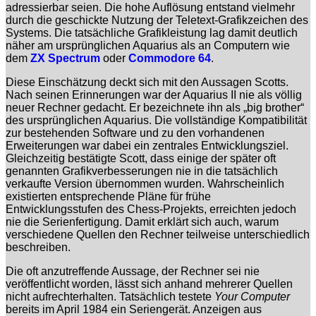
adressierbar seien. Die hohe Auflösung entstand vielmehr
durch die geschickte Nutzung der Teletext-Grafikzeichen des
Systems. Die tatsächliche Grafikleistung lag damit deutlich
näher am ursprünglichen Aquarius als an Computern wie
dem
ZX Spectrum
oder
Commodore 64
.
Diese Einschätzung deckt sich mit den Aussagen Scotts.
Nach seinen Erinnerungen war der Aquarius II nie als völlig
neuer Rechner gedacht. Er bezeichnete ihn als „big brother“
des ursprünglichen Aquarius. Die vollständige Kompatibilität
zur bestehenden Software und zu den vorhandenen
Erweiterungen war dabei ein zentrales Entwicklungsziel.
Gleichzeitig bestätigte Scott, dass einige der später oft
genannten Grafikverbesserungen nie in die tatsächlich
verkaufte Version übernommen wurden. Wahrscheinlich
existierten entsprechende Pläne für frühe
Entwicklungsstufen des Chess-Projekts, erreichten jedoch
nie die Serienfertigung. Damit erklärt sich auch, warum
verschiedene Quellen den Rechner teilweise unterschiedlich
beschreiben.
Die oft anzutreffende Aussage, der Rechner sei nie
veröffentlicht worden, lässt sich anhand mehrerer Quellen
nicht aufrechterhalten. Tatsächlich testete
Your Computer
bereits im April 1984 ein Seriengerät. Anzeigen aus