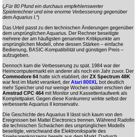
(
„Für 80 Pfund ein durchaus empfehlenswerter
Spielerechner und eine enorme Verbesserung gegenüber
dem Aquarius I.“
)
Das Urteil passt zu den technischen Änderungen gegenüber
dem ursprünglichen Aquarius. Der Rechner beseitigte
mehrere der am häufigsten genannten Kritikpunkte am
ursprünglichen Modell, ohne dessen Stärken – einfache
Bedienung, BASIC-Kompatibilität und günstigen Preis –
aufzugeben.
Dennoch kam die Verbesserung zu spät. 1984 war der
Heimcomputermarkt ein anderer als noch ein Jahr zuvor. Der
Commodore 64
hatte sich etabliert, der
ZX Spectrum 48K
war fest im Markt verankert, der
Atari 800XL
bot deutlich
mehr Speicher und nur wenige Wochen später erschien der
Amstrad CPC 464
mit Monitor und Kassettenlaufwerk als
Komplettpaket. Gegen diese Konkurrenz wirkte selbst der
verbesserte Aquarius II konservativ.
Die Geschichte des Aquarius II lässt sich kaum von den
Ereignissen bei Mattel Electronics trennen. Während Radofin
die technischen Schwächen des ursprünglichen Modells
beseitigte, verschwand die Elektroniksparte des
Spielwarenkonzerns bereits aus dem Markt. Dadurch