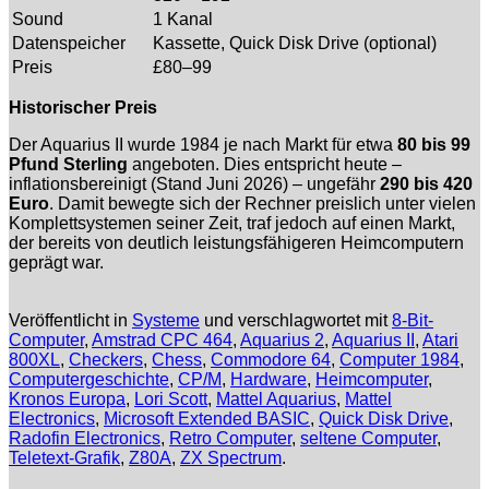
Sound
1 Kanal
Datenspeicher
Kassette, Quick Disk Drive (optional)
Preis
£80–99
Historischer Preis
Der Aquarius II wurde 1984 je nach Markt für etwa
80 bis 99
Pfund Sterling
angeboten. Dies entspricht heute –
inflationsbereinigt (Stand Juni 2026) – ungefähr
290 bis 420
Euro
. Damit bewegte sich der Rechner preislich unter vielen
Komplettsystemen seiner Zeit, traf jedoch auf einen Markt,
der bereits von deutlich leistungsfähigeren Heimcomputern
geprägt war.
Veröffentlicht in
Systeme
und verschlagwortet mit
8-Bit-
Computer
,
Amstrad CPC 464
,
Aquarius 2
,
Aquarius II
,
Atari
800XL
,
Checkers
,
Chess
,
Commodore 64
,
Computer 1984
,
Computergeschichte
,
CP/M
,
Hardware
,
Heimcomputer
,
Kronos Europa
,
Lori Scott
,
Mattel Aquarius
,
Mattel
Electronics
,
Microsoft Extended BASIC
,
Quick Disk Drive
,
Radofin Electronics
,
Retro Computer
,
seltene Computer
,
Teletext-Grafik
,
Z80A
,
ZX Spectrum
.