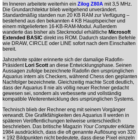
Im Inneren arbeitete weiterhin ein
Zilog Z80A
mit 3,5 MHz.
Die Grundarchitektur blieb weitgehend unverändert.
Standardmäßig standen nun 20 KB RAM zur Verfügung –
bestehend aus den bekannten 4 KB Hauptspeicher und
einem mitgelieferten 16-KB-RAM-Modul. Außerdem
wanderte das bisher als Steckmodul erhältliche
Microsoft
Extended BASIC
direkt ins ROM. Dadurch standen Befehle
wie DRAW, CIRCLE oder LINE sofort nach dem Einschalten
bereit.
Jahrzehnte später erinnerte sich der damalige Radofin-
Präsident
Lori Scott
an diese Entwicklungsphase. Seinen
Aussagen zufolge bezeichnete Radofin den ursprünglichen
Aquarius intern als Checkers, während Chess den geplanten
Nachfolger bezeichnete. Gleichzeitig machte Scott deutlich,
dass der Aquarius II nie als völlig neuer Rechner gedacht
gewesen sei, sondern als verbesserte und vollständig
kompatible Weiterentwicklung des ursprünglichen Systems.
Technisch blieb der Rechner eng mit seinem Vorgänger
verwandt. Die Grafikfähigkeiten des Aquarius II werden in
späteren Veröffentlichungen teilweise unterschiedlich
beschrieben. Das britische Magazin
Your Computer
erklärte
1984 ausdrücklich, dass die oft genannte Auflösung von 320
× 192 Bildpunkten nicht bedeutete, dass diese Pixel einzeln