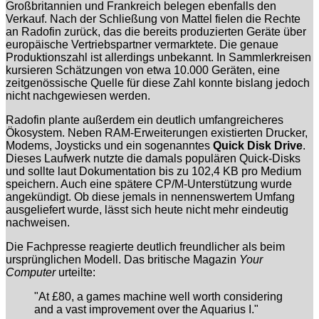
Großbritannien und Frankreich belegen ebenfalls den
Verkauf. Nach der Schließung von Mattel fielen die Rechte
an Radofin zurück, das die bereits produzierten Geräte über
europäische Vertriebspartner vermarktete. Die genaue
Produktionszahl ist allerdings unbekannt. In Sammlerkreisen
kursieren Schätzungen von etwa 10.000 Geräten, eine
zeitgenössische Quelle für diese Zahl konnte bislang jedoch
nicht nachgewiesen werden.
Radofin plante außerdem ein deutlich umfangreicheres
Ökosystem. Neben RAM-Erweiterungen existierten Drucker,
Modems, Joysticks und ein sogenanntes
Quick Disk Drive
.
Dieses Laufwerk nutzte die damals populären Quick-Disks
und sollte laut Dokumentation bis zu 102,4 KB pro Medium
speichern. Auch eine spätere CP/M-Unterstützung wurde
angekündigt. Ob diese jemals in nennenswertem Umfang
ausgeliefert wurde, lässt sich heute nicht mehr eindeutig
nachweisen.
Die Fachpresse reagierte deutlich freundlicher als beim
ursprünglichen Modell. Das britische Magazin
Your
Computer
urteilte:
"At £80, a games machine well worth considering
and a vast improvement over the Aquarius I."