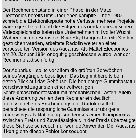
Der Rechner entstand in einer Phase, in der Mattel
Electronics bereits ums Überleben kämpfte. Ende 1983
schrieb die Elektroniksparte hohe Verluste, mehrere Projekte
waren gescheitert, und die Folgen des nordamerikanischen
Videospielcrashs trafen das Unternehmen mit voller Wucht.
Während in den Büros der Blue Sky Rangers bereits Stellen
gestrichen wurden, arbeitete Radofin weiter an einer
verbesserten Version des Aquarius. Als Mattel Electronics
am 20. Januar 1984 endgültig geschlossen wurde, war der
Rechner praktisch fertig.
Der Aquarius II sollte vor allem die größten Schwächen
seines Vorgängers beseitigen. Das beginnt bereits beim
ersten Blick auf das Gehäuse. Die berüchtigte Gummitastatur
verschwand zugunsten einer vollwertigen
Schreibmaschinentastatur mit mechanischen Tasten. Allein
diese Änderung verlieh dem Rechner ein deutlich
professionelleres Erscheinungsbild. Radofin selbst
betrachtete die ursprüngliche Gummitastatur übrigens
keineswegs als Notlösung, sondern als einen Kompromiss
zwischen Preis und Zuverlässigkeit. In der Praxis überzeugte
diese Sichtweise jedoch nur wenige Anwender. Der Aquarius
II korrigierte diesen Fehler konsequent.