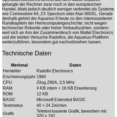
gelangte der Rechner zwar noch in den europäischen
Handel, blieb jedoch deutlich weniger verbreitet als Systeme
wie Commodore 64, ZX Spectrum oder Atari 800XL. Gerade
deshalb gehört der Aquarius II heute zu den interessanteren
Randkapiteln der Heimcomputergeschichte: nicht wegen
technischer Rekorde oder hoher Verkaufszahlen, sondern
weil sich an ihm der Zusammenbruch von Mattel Electronics
und die letzten Versuche Radofins, die Aquarius-Plattform
weiterzuführen, besonders gut nachvollziehen lassen.
Technische Daten
Merkmal
Daten
Hersteller
Radofin Electronics
Erscheinungsjahr
1984
CPU
Zilog Z80A, 3,5 MHz
RAM
4 KB intern + 16 KB Erweiterung
ROM
12 KB
BASIC
Microsoft Extended BASIC
Textmodus
40 × 24 Zeichen
Teletext-basierte Grafik, beworben mit
Grafik
320 × 192