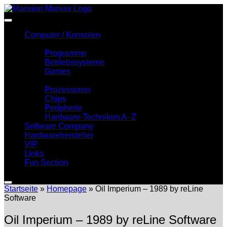
Zum
Inhalt
springen
Computer / Konsolen
Software
Programme
Betriebssysteme
Games
Hardware
Prozessoren
Chips
Peripherie
Hardware-Techniken A–Z
Software Company
Hardwarehersteller
VIP
Links
Fun Section
Startseite
»
Homepage
»
Oil Imperium – 1989 by reLine
Software
Oil Imperium – 1989 by reLine Software