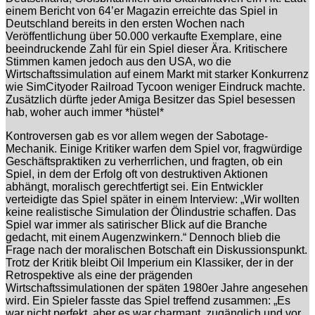
einem Bericht von 64’er Magazin erreichte das Spiel in
Deutschland bereits in den ersten Wochen nach
Veröffentlichung über 50.000 verkaufte Exemplare, eine
beeindruckende Zahl für ein Spiel dieser Ära. Kritischere
Stimmen kamen jedoch aus den USA, wo die
Wirtschaftssimulation auf einem Markt mit starker Konkurrenz
wie SimCityoder Railroad Tycoon weniger Eindruck machte.
Zusätzlich dürfte jeder Amiga Besitzer das Spiel besessen
hab, woher auch immer *hüstel*
Kontroversen gab es vor allem wegen der Sabotage-
Mechanik. Einige Kritiker warfen dem Spiel vor, fragwürdige
Geschäftspraktiken zu verherrlichen, und fragten, ob ein
Spiel, in dem der Erfolg oft von destruktiven Aktionen
abhängt, moralisch gerechtfertigt sei. Ein Entwickler
verteidigte das Spiel später in einem Interview: „Wir wollten
keine realistische Simulation der Ölindustrie schaffen. Das
Spiel war immer als satirischer Blick auf die Branche
gedacht, mit einem Augenzwinkern.“ Dennoch blieb die
Frage nach der moralischen Botschaft ein Diskussionspunkt.
Trotz der Kritik bleibt Oil Imperium ein Klassiker, der in der
Retrospektive als eine der prägenden
Wirtschaftssimulationen der späten 1980er Jahre angesehen
wird. Ein Spieler fasste das Spiel treffend zusammen: „Es
war nicht perfekt, aber es war charmant, zugänglich und vor