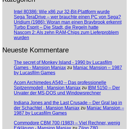
Intel 80386: Wie x86 zur 32-Bit-Plattform wurde
Sega TeraDrive – wer brauchte einen PC von Sega?
Uridium (1986): Woran man einen Braybrook erkennt
Turbo Esprit – Die Stadt, die Regeln hatte
Nascom 2: Als zehn RAM-Chips zum Lieferproblem
wurden
Neueste Kommentare
The secret of Monkey Island - 1990 by Lucasfilm
Games - Mansion Maniax
zu
Maniac Mansion – 1987
by Lucasfilm Games
Acorn Archimedes A540 – Das professionelle
Spitzenmodell - Mansion Maniax
zu
IBM 5150 – Der
Urvater der MS-DOS und Windowsrechner
Indiana Jones and the Last Crusade – Der Gral lag in
der Schachtel - Mansion Maniax
zu
Maniac Mansion –
1987 by Lucasfilm Games
Commodore CBM 700 (1983) – Viel Rechner, wenig
Erklärung - Mansion Maniax
zu
Zilog Z80