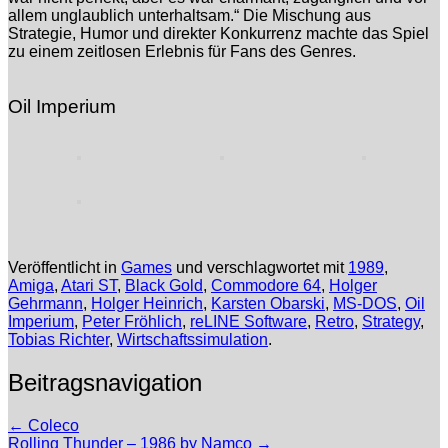
allem unglaublich unterhaltsam.“ Die Mischung aus
Strategie, Humor und direkter Konkurrenz machte das Spiel
zu einem zeitlosen Erlebnis für Fans des Genres.
Oil Imperium
Veröffentlicht in
Games
und verschlagwortet mit
1989
,
Amiga
,
Atari ST
,
Black Gold
,
Commodore 64
,
Holger
Gehrmann
,
Holger Heinrich
,
Karsten Obarski
,
MS-DOS
,
Oil
Imperium
,
Peter Fröhlich
,
reLINE Software
,
Retro
,
Strategy
,
Tobias Richter
,
Wirtschaftssimulation
.
Beitragsnavigation
←
Coleco
Rolling Thunder – 1986 by Namco
→