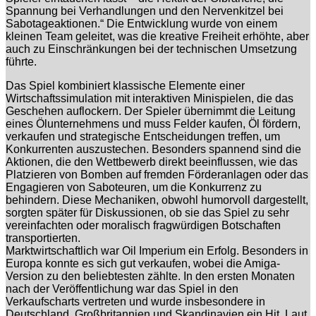
Spannung bei Verhandlungen und den Nervenkitzel bei
Sabotageaktionen.“ Die Entwicklung wurde von einem
kleinen Team geleitet, was die kreative Freiheit erhöhte, aber
auch zu Einschränkungen bei der technischen Umsetzung
führte.
Das Spiel kombiniert klassische Elemente einer
Wirtschaftssimulation mit interaktiven Minispielen, die das
Geschehen auflockern. Der Spieler übernimmt die Leitung
eines Ölunternehmens und muss Felder kaufen, Öl fördern,
verkaufen und strategische Entscheidungen treffen, um
Konkurrenten auszustechen. Besonders spannend sind die
Aktionen, die den Wettbewerb direkt beeinflussen, wie das
Platzieren von Bomben auf fremden Förderanlagen oder das
Engagieren von Saboteuren, um die Konkurrenz zu
behindern. Diese Mechaniken, obwohl humorvoll dargestellt,
sorgten später für Diskussionen, ob sie das Spiel zu sehr
vereinfachten oder moralisch fragwürdigen Botschaften
transportierten.
Marktwirtschaftlich war Oil Imperium ein Erfolg. Besonders in
Europa konnte es sich gut verkaufen, wobei die Amiga-
Version zu den beliebtesten zählte. In den ersten Monaten
nach der Veröffentlichung war das Spiel in den
Verkaufscharts vertreten und wurde insbesondere in
Deutschland, Großbritannien und Skandinavien ein Hit. Laut