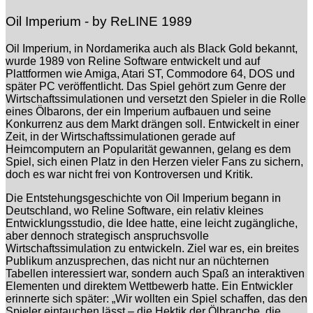
Oil Imperium - by ReLINE 1989
Oil Imperium, in Nordamerika auch als Black Gold bekannt,
wurde 1989 von Reline Software entwickelt und auf
Plattformen wie Amiga, Atari ST, Commodore 64, DOS und
später PC veröffentlicht. Das Spiel gehört zum Genre der
Wirtschaftssimulationen und versetzt den Spieler in die Rolle
eines Ölbarons, der ein Imperium aufbauen und seine
Konkurrenz aus dem Markt drängen soll. Entwickelt in einer
Zeit, in der Wirtschaftssimulationen gerade auf
Heimcomputern an Popularität gewannen, gelang es dem
Spiel, sich einen Platz in den Herzen vieler Fans zu sichern,
doch es war nicht frei von Kontroversen und Kritik.
Die Entstehungsgeschichte von Oil Imperium begann in
Deutschland, wo Reline Software, ein relativ kleines
Entwicklungsstudio, die Idee hatte, eine leicht zugängliche,
aber dennoch strategisch anspruchsvolle
Wirtschaftssimulation zu entwickeln. Ziel war es, ein breites
Publikum anzusprechen, das nicht nur an nüchternen
Tabellen interessiert war, sondern auch Spaß an interaktiven
Elementen und direktem Wettbewerb hatte. Ein Entwickler
erinnerte sich später: „Wir wollten ein Spiel schaffen, das den
Spieler eintauchen lässt – die Hektik der Ölbranche, die