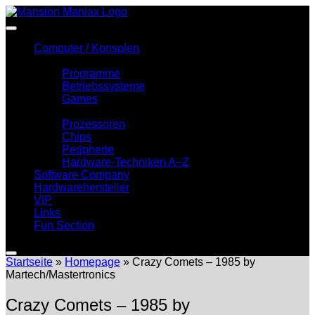
Zum
Inhalt
springen
Computer / Konsolen
Software
Programme
Betriebssysteme
Games
Hardware
Prozessoren
Chips
Peripherie
Hardware-Techniken A–Z
Software Company
Hardwarehersteller
VIP
Links
Fun Section
Startseite
»
Homepage
»
Crazy Comets – 1985 by
Martech/Mastertronics
Crazy Comets – 1985 by