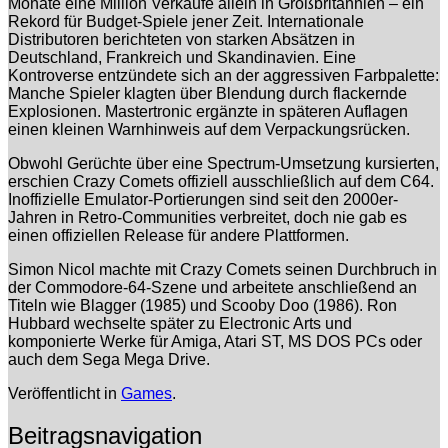
Monate eine Million Verkäufe allein in Großbritannien – ein
Rekord für Budget-Spiele jener Zeit. Internationale
Distributoren berichteten von starken Absätzen in
Deutschland, Frankreich und Skandinavien. Eine
Kontroverse entzündete sich an der aggressiven Farbpalette:
Manche Spieler klagten über Blendung durch flackernde
Explosionen. Mastertronic ergänzte in späteren Auflagen
einen kleinen Warnhinweis auf dem Verpackungsrücken.
Obwohl Gerüchte über eine Spectrum-Umsetzung kursierten,
erschien Crazy Comets offiziell ausschließlich auf dem C64.
Inoffizielle Emulator-Portierungen sind seit den 2000er-
Jahren in Retro-Communities verbreitet, doch nie gab es
einen offiziellen Release für andere Plattformen.
Simon Nicol machte mit Crazy Comets seinen Durchbruch in
der Commodore-64-Szene und arbeitete anschließend an
Titeln wie Blagger (1985) und Scooby Doo (1986). Ron
Hubbard wechselte später zu Electronic Arts und
komponierte Werke für Amiga, Atari ST, MS DOS PCs oder
auch dem Sega Mega Drive.
Veröffentlicht in
Games
.
Beitragsnavigation