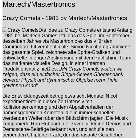
Martech/Mastertronics
Crazy Comets - 1985 by Martech/Mastertronics
Die Idee zu Crazy Comets entstand Anfang
1985 bei Martech Games Ltd, das das Spiel im September
desselben Jahres via Mastertronic exklusiv für den
Commodore 64 veröffentlichte. Simon Nicol programmierte
das gesamte Spiel, zeichnete alle Sprite-Grafiken und
entwickelte in enger Abstimmung mit dem Publishing-Team
das markante visuelle Design. In einer internen
Produktionsnotiz hieß es: „
Mit Crazy Comets wollen wir
zeigen, dass ein einfacher Single-Screen-Shooter dank
cleverer Physik und dynamischer Objekte mehr Tiefe
gewinnen kann
“.
Die Entwicklungszeit betrug etwa acht Monate; Nicol
experimentierte in dieser Zeit intensiv mit
Kollisionserkennung und dem Abprallverhalten der
namensgebenden Kometen, die in immer schneller
werdenden Wellen über den Bildschirm jagten. Die Musik
komponierte Ron Hubbard, der zuvor für kleine Demos und
Demoscene-Beiträge bekannt war, und schuf einen
treibenden Chiptune-Track, der das rasante Geschehen