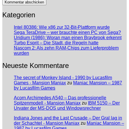
Kategorien
Intel 80386: Wie x86 zur 32-Bit-Plattform wurde
Sega TeraDrive – wer brauchte einen PC von Sega?
Uridium (1986): Woran man einen Braybrook erkennt
Turbo Esprit – Die Stadt, die Regeln hatte
Nascom 2: Als zehn RAM-Chips zum Lieferproblem
wurden
Neueste Kommentare
The secret of Monkey Island - 1990 by Lucasfilm
Games - Mansion Maniax
zu
Maniac Mansion – 1987
by Lucasfilm Games
Acorn Archimedes A540 – Das professionelle
Spitzenmodell - Mansion Maniax
zu
IBM 5150 – Der
Urvater der MS-DOS und Windowsrechner
Indiana Jones and the Last Crusade – Der Gral lag in
der Schachtel - Mansion Maniax
zu
Maniac Mansion –
1987 by Lucasfilm Games