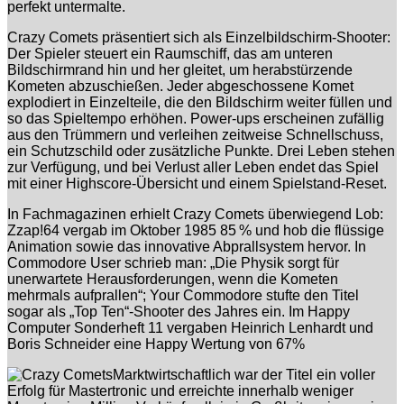
perfekt untermalte.
Crazy Comets präsentiert sich als Einzelbildschirm-Shooter:
Der Spieler steuert ein Raumschiff, das am unteren
Bildschirmrand hin und her gleitet, um herabstürzende
Kometen abzuschießen. Jeder abgeschossene Komet
explodiert in Einzelteile, die den Bildschirm weiter füllen und
so das Spieltempo erhöhen. Power-ups erscheinen zufällig
aus den Trümmern und verleihen zeitweise Schnellschuss,
ein Schutzschild oder zusätzliche Punkte. Drei Leben stehen
zur Verfügung, und bei Verlust aller Leben endet das Spiel
mit einer Highscore-Übersicht und einem Spielstand-Reset.
In Fachmagazinen erhielt Crazy Comets überwiegend Lob:
Zzap!64 vergab im Oktober 1985 85 % und hob die flüssige
Animation sowie das innovative Abprallsystem hervor. In
Commodore User schrieb man: „Die Physik sorgt für
unerwartete Herausforderungen, wenn die Kometen
mehrmals aufprallen“; Your Commodore stufte den Titel
sogar als „Top Ten“-Shooter des Jahres ein. Im Happy
Computer Sonderheft 11 vergaben Heinrich Lenhardt und
Boris Schneider eine Happy Wertung von 67%
Marktwirtschaftlich war der Titel ein voller
Erfolg für Mastertronic und erreichte innerhalb weniger