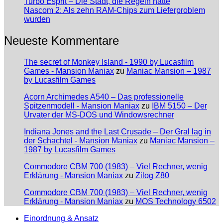
Turbo Esprit – Die Stadt, die Regeln hatte
Nascom 2: Als zehn RAM-Chips zum Lieferproblem
wurden
Neueste Kommentare
The secret of Monkey Island - 1990 by Lucasfilm
Games - Mansion Maniax
zu
Maniac Mansion – 1987
by Lucasfilm Games
Acorn Archimedes A540 – Das professionelle
Spitzenmodell - Mansion Maniax
zu
IBM 5150 – Der
Urvater der MS-DOS und Windowsrechner
Indiana Jones and the Last Crusade – Der Gral lag in
der Schachtel - Mansion Maniax
zu
Maniac Mansion –
1987 by Lucasfilm Games
Commodore CBM 700 (1983) – Viel Rechner, wenig
Erklärung - Mansion Maniax
zu
Zilog Z80
Commodore CBM 700 (1983) – Viel Rechner, wenig
Erklärung - Mansion Maniax
zu
MOS Technology 6502
Einordnung & Ansatz