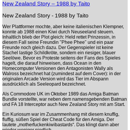
New Zealand Story – 1988 by Taito
New Zealand Story - 1988 by Taito
Wer Plattformer mochte, aber keine italienischen Klempner,
konnte ab 1988 einen Kiwi durch Neuseeland steuern.
Inhaltlich blieb der Plot gleich: Held rettet Prinzessin, in
diesem Fall seine Freundin "Phee Phee" und ein paar
Freunde noch gleich dazu. Der Gegenspieler ist keine
Stachel lastige Schildkröte, sondern ein riesiger, blauer
Seelöwe. Bevor es Proteste seitens der Fans des Spieles
hagelt, die darauf hinweisen, dass Ocean in den
Homecomputer Versionen den Antagonisten Wally als
Walross bezeichnet hat (zumindest auf dem Cover): in der
originalen Arcade Version wird das Tier im Abspann
ausdrücklich als Seeleopard bezeichnet.
Als Commodore UK im Oktober 1989 das Amiga Batman
Bundle vorstellte, war neben dem namensgebenden Batman
und FA 18 Interceptor auch New Zealand Story mit am Start.
Ein Kuriosum war im Zusammenhang mit diesem knuffig,
fluffig, süßen Spiel der Cheat Code für den Amiga. Der
lautete „motherfuckenkiwibastards“. Das klingt dann aber
wieder weniger niedlich.