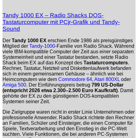
Tandy 1000 EX – Radio Shacks DOS-
Tastaturcomputer mit PCjr-Grafik und Tandy-
Sound
Der
Tandy 1000 EX
erschien Ende 1986 als preisgünstiges
Mitglied der
Tandy-1000
-Familie von Radio Shack. Während
viele IBM-kompatible Computer der Zeit aus einer separaten
Systemeinheit und einer Tastatur bestanden, setzte Radio
Shack beim EX auf das Konzept des
Tastaturcomputers
.
Rechner, Tastatur, Netzteil und Diskettenlaufwerk befanden
sich in einem gemeinsamen Gehäuse – ähnlich wie bei
Heimcomputern wie dem
Commodore 64
,
Atari 800XL
oder
Amiga 500
. Der Einführungspreis betrug
799 US-Dollar
(entspricht 2026 etwa 2.300–2.500 Euro Kaufkraft)
. Damit
gehörte der EX zu den günstigeren DOS-kompatiblen
Systemen seiner Zeit.
Die Zielgruppe waren nicht in erster Linie Unternehmen oder
professionelle Anwender. Radio Shack richtete den Rechner
an Familien, Schüler und Einsteiger, die einen Computer für
Spiele, Textverarbeitung und den Einstieg in die PC-Welt
suchten. Viele Funktionen, die bei anderen PC-Systemen