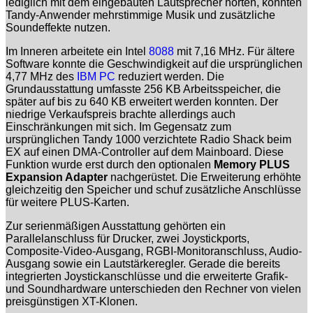
lediglich mit dem eingebauten Lautsprecher hörten, konnten
Tandy-Anwender mehrstimmige Musik und zusätzliche
Soundeffekte nutzen.
Im Inneren arbeitete ein Intel
8088
mit 7,16 MHz. Für ältere
Software konnte die Geschwindigkeit auf die ursprünglichen
4,77 MHz des
IBM PC
reduziert werden. Die
Grundausstattung umfasste 256 KB Arbeitsspeicher, die
später auf bis zu 640 KB erweitert werden konnten. Der
niedrige Verkaufspreis brachte allerdings auch
Einschränkungen mit sich. Im Gegensatz zum
ursprünglichen Tandy 1000 verzichtete Radio Shack beim
EX auf einen DMA-Controller auf dem Mainboard. Diese
Funktion wurde erst durch den optionalen
Memory PLUS
Expansion Adapter
nachgerüstet. Die Erweiterung erhöhte
gleichzeitig den Speicher und schuf zusätzliche Anschlüsse
für weitere PLUS-Karten.
Zur serienmäßigen Ausstattung gehörten ein
Parallelanschluss für Drucker, zwei Joystickports,
Composite-Video-Ausgang, RGBI-Monitoranschluss, Audio-
Ausgang sowie ein Lautstärkeregler. Gerade die bereits
integrierten Joystickanschlüsse und die erweiterte Grafik-
und Soundhardware unterschieden den Rechner von vielen
preisgünstigen XT-Klonen.