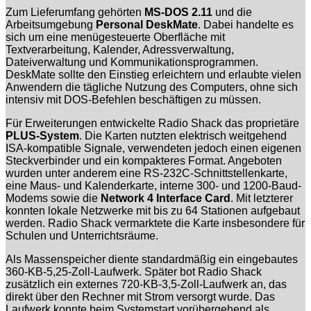
Zum Lieferumfang gehörten
MS-DOS 2.11
und die
Arbeitsumgebung
Personal DeskMate
. Dabei handelte es
sich um eine menügesteuerte Oberfläche mit
Textverarbeitung, Kalender, Adressverwaltung,
Dateiverwaltung und Kommunikationsprogrammen.
DeskMate sollte den Einstieg erleichtern und erlaubte vielen
Anwendern die tägliche Nutzung des Computers, ohne sich
intensiv mit DOS-Befehlen beschäftigen zu müssen.
Für Erweiterungen entwickelte Radio Shack das proprietäre
PLUS-System
. Die Karten nutzten elektrisch weitgehend
ISA-kompatible Signale, verwendeten jedoch einen eigenen
Steckverbinder und ein kompakteres Format. Angeboten
wurden unter anderem eine RS-232C-Schnittstellenkarte,
eine Maus- und Kalenderkarte, interne 300- und 1200-Baud-
Modems sowie die
Network 4 Interface Card
. Mit letzterer
konnten lokale Netzwerke mit bis zu 64 Stationen aufgebaut
werden. Radio Shack vermarktete die Karte insbesondere für
Schulen und Unterrichtsräume.
Als Massenspeicher diente standardmäßig ein eingebautes
360-KB-5,25-Zoll-Laufwerk. Später bot Radio Shack
zusätzlich ein externes 720-KB-3,5-Zoll-Laufwerk an, das
direkt über den Rechner mit Strom versorgt wurde. Das
Laufwerk konnte beim Systemstart vorübergehend als