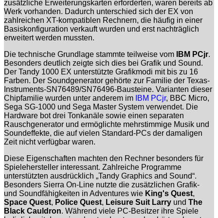
zusätzliche Erweiterungskarten erforderten, waren bereits ab
Werk vorhanden. Dadurch unterschied sich der EX von
zahlreichen XT-kompatiblen Rechnern, die häufig in einer
Basiskonfiguration verkauft wurden und erst nachträglich
erweitert werden mussten.
Die technische Grundlage stammte teilweise vom
IBM PCjr
.
Besonders deutlich zeigte sich dies bei Grafik und Sound.
Der Tandy 1000 EX unterstützte Grafikmodi mit bis zu 16
Farben. Der Soundgenerator gehörte zur Familie der Texas-
Instruments-SN76489/SN76496-Bausteine. Varianten dieser
Chipfamilie wurden unter anderem im
IBM PCjr
, BBC Micro,
Sega SG-1000 und Sega Master System verwendet. Die
Hardware bot drei Tonkanäle sowie einen separaten
Rauschgenerator und ermöglichte mehrstimmige Musik und
Soundeffekte, die auf vielen Standard-PCs der damaligen
Zeit nicht verfügbar waren.
Diese Eigenschaften machten den Rechner besonders für
Spielehersteller interessant. Zahlreiche Programme
unterstützten ausdrücklich „Tandy Graphics and Sound“.
Besonders Sierra On-Line nutzte die zusätzlichen Grafik-
und Soundfähigkeiten in Adventures wie
King's Quest
,
Space Quest
,
Police Quest
,
Leisure Suit Larry
und
The
Black Cauldron
. Während viele PC-Besitzer ihre Spiele