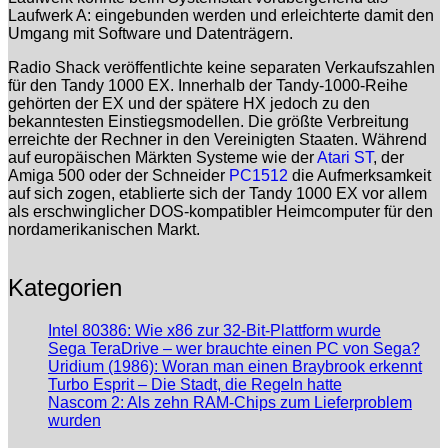
Laufwerk A: eingebunden werden und erleichterte damit den
Umgang mit Software und Datenträgern.
Radio Shack veröffentlichte keine separaten Verkaufszahlen
für den Tandy 1000 EX. Innerhalb der Tandy-1000-Reihe
gehörten der EX und der spätere HX jedoch zu den
bekanntesten Einstiegsmodellen. Die größte Verbreitung
erreichte der Rechner in den Vereinigten Staaten. Während
auf europäischen Märkten Systeme wie der
Atari ST
, der
Amiga 500 oder der Schneider
PC1512
die Aufmerksamkeit
auf sich zogen, etablierte sich der Tandy 1000 EX vor allem
als erschwinglicher DOS-kompatibler Heimcomputer für den
nordamerikanischen Markt.
Kategorien
Intel 80386: Wie x86 zur 32-Bit-Plattform wurde
Sega TeraDrive – wer brauchte einen PC von Sega?
Uridium (1986): Woran man einen Braybrook erkennt
Turbo Esprit – Die Stadt, die Regeln hatte
Nascom 2: Als zehn RAM-Chips zum Lieferproblem
wurden