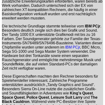
zusätzliche Erweiterungskarten erforderten, waren bereits ab
Werk vorhanden. Dadurch unterschied sich der EX von
zahlreichen XT-kompatiblen Rechnern, die häufig in einer
Basiskonfiguration verkauft wurden und erst nachträglich
erweitert werden mussten.
Die technische Grundlage stammte teilweise vom
IBM PCjr
.
Besonders deutlich zeigte sich dies bei Grafik und Sound.
Der Tandy 1000 EX unterstützte Grafikmodi mit bis zu 16
Farben. Der Soundgenerator gehörte zur Familie der Texas-
Instruments-SN76489/SN76496-Bausteine. Varianten dieser
Chipfamilie wurden unter anderem im
IBM PCjr
, BBC Micro,
Sega SG-1000 und Sega Master System verwendet. Die
Hardware bot drei Tonkanäle sowie einen separaten
Rauschgenerator und ermöglichte mehrstimmige Musik und
Soundeffekte, die auf vielen Standard-PCs der damaligen
Zeit nicht verfügbar waren.
Diese Eigenschaften machten den Rechner besonders für
Spielehersteller interessant. Zahlreiche Programme
unterstützten ausdrücklich „Tandy Graphics and Sound“.
Besonders Sierra On-Line nutzte die zusätzlichen Grafik-
und Soundfähigkeiten in Adventures wie
King's Quest
,
Space Quest
,
Police Quest
,
Leisure Suit Larry
und
The
Black Cauldron
. Während viele PC-Besitzer ihre Spiele