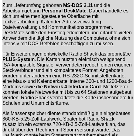
Zum Lieferumfang gehörten
MS-DOS 2.11
und die
Arbeitsumgebung
Personal DeskMate
. Dabei handelte es
sich um eine menügesteuerte Oberfläche mit
Textverarbeitung, Kalender, Adressverwaltung,
Dateiverwaltung und Kommunikationsprogrammen.
DeskMate sollte den Einstieg erleichtern und erlaubte vielen
Anwendern die tägliche Nutzung des Computers, ohne sich
intensiv mit DOS-Befehlen beschäftigen zu müssen.
Für Erweiterungen entwickelte Radio Shack das proprietäre
PLUS-System
. Die Karten nutzten elektrisch weitgehend
ISA-kompatible Signale, verwendeten jedoch einen eigenen
Steckverbinder und ein kompakteres Format. Angeboten
wurden unter anderem eine RS-232C-Schnittstellenkarte,
eine Maus- und Kalenderkarte, interne 300- und 1200-Baud-
Modems sowie die
Network 4 Interface Card
. Mit letzterer
konnten lokale Netzwerke mit bis zu 64 Stationen aufgebaut
werden. Radio Shack vermarktete die Karte insbesondere für
Schulen und Unterrichtsräume.
Als Massenspeicher diente standardmäßig ein eingebautes
360-KB-5,25-Zoll-Laufwerk. Später bot Radio Shack
zusätzlich ein externes 720-KB-3,5-Zoll-Laufwerk an, das
direkt über den Rechner mit Strom versorgt wurde. Das
Laufwerk konnte beim Systemstart vorübergehend als