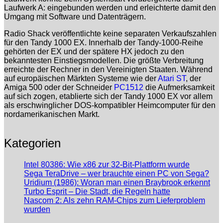
Laufwerk A: eingebunden werden und erleichterte damit den
Umgang mit Software und Datenträgern.
Radio Shack veröffentlichte keine separaten Verkaufszahlen
für den Tandy 1000 EX. Innerhalb der Tandy-1000-Reihe
gehörten der EX und der spätere HX jedoch zu den
bekanntesten Einstiegsmodellen. Die größte Verbreitung
erreichte der Rechner in den Vereinigten Staaten. Während
auf europäischen Märkten Systeme wie der
Atari ST
, der
Amiga 500 oder der Schneider
PC1512
die Aufmerksamkeit
auf sich zogen, etablierte sich der Tandy 1000 EX vor allem
als erschwinglicher DOS-kompatibler Heimcomputer für den
nordamerikanischen Markt.
Kategorien
Intel 80386: Wie x86 zur 32-Bit-Plattform wurde
Sega TeraDrive – wer brauchte einen PC von Sega?
Uridium (1986): Woran man einen Braybrook erkennt
Turbo Esprit – Die Stadt, die Regeln hatte
Nascom 2: Als zehn RAM-Chips zum Lieferproblem
wurden