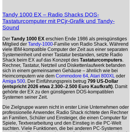
Tandy 1000 EX – Radio Shacks DOS-
Tastaturcomputer mit PCjr-Grafik und Tandy-
Sound
Der
Tandy 1000 EX
erschien Ende 1986 als preisgünstiges
Mitglied der
Tandy-1000
-Familie von Radio Shack. Während
viele IBM-kompatible Computer der Zeit aus einer separaten
Systemeinheit und einer Tastatur bestanden, setzte Radio
Shack beim EX auf das Konzept des
Tastaturcomputers
.
Rechner, Tastatur, Netzteil und Diskettenlaufwerk befanden
sich in einem gemeinsamen Gehäuse – ähnlich wie bei
Heimcomputern wie dem
Commodore 64
,
Atari 800XL
oder
Amiga 500
. Der Einführungspreis betrug
799 US-Dollar
(entspricht 2026 etwa 2.300–2.500 Euro Kaufkraft)
. Damit
gehörte der EX zu den günstigeren DOS-kompatiblen
Systemen seiner Zeit.
Die Zielgruppe waren nicht in erster Linie Unternehmen oder
professionelle Anwender. Radio Shack richtete den Rechner
an Familien, Schüler und Einsteiger, die einen Computer für
Spiele, Textverarbeitung und den Einstieg in die PC-Welt
suchten. Viele Funktionen, die bei anderen PC-Systemen