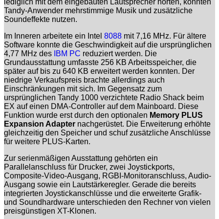
lediglich mit dem eingebauten Lautsprecher hörten, konnten
Tandy-Anwender mehrstimmige Musik und zusätzliche
Soundeffekte nutzen.
Im Inneren arbeitete ein Intel
8088
mit 7,16 MHz. Für ältere
Software konnte die Geschwindigkeit auf die ursprünglichen
4,77 MHz des
IBM PC
reduziert werden. Die
Grundausstattung umfasste 256 KB Arbeitsspeicher, die
später auf bis zu 640 KB erweitert werden konnten. Der
niedrige Verkaufspreis brachte allerdings auch
Einschränkungen mit sich. Im Gegensatz zum
ursprünglichen Tandy 1000 verzichtete Radio Shack beim
EX auf einen DMA-Controller auf dem Mainboard. Diese
Funktion wurde erst durch den optionalen
Memory PLUS
Expansion Adapter
nachgerüstet. Die Erweiterung erhöhte
gleichzeitig den Speicher und schuf zusätzliche Anschlüsse
für weitere PLUS-Karten.
Zur serienmäßigen Ausstattung gehörten ein
Parallelanschluss für Drucker, zwei Joystickports,
Composite-Video-Ausgang, RGBI-Monitoranschluss, Audio-
Ausgang sowie ein Lautstärkeregler. Gerade die bereits
integrierten Joystickanschlüsse und die erweiterte Grafik-
und Soundhardware unterschieden den Rechner von vielen
preisgünstigen XT-Klonen.