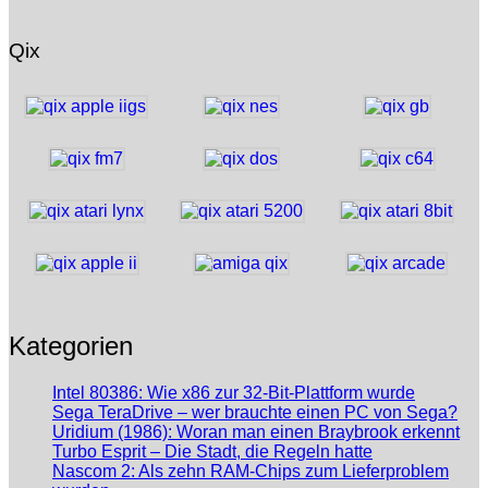
Qix
Kategorien
Intel 80386: Wie x86 zur 32-Bit-Plattform wurde
Sega TeraDrive – wer brauchte einen PC von Sega?
Uridium (1986): Woran man einen Braybrook erkennt
Turbo Esprit – Die Stadt, die Regeln hatte
Nascom 2: Als zehn RAM-Chips zum Lieferproblem