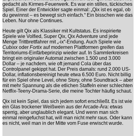
gedacht als Kirmes-Feuerwerk. Es war ein stilles, tückisches
Spiel. Einer der Entwickler sagte einmal: „Qix ist es egal, ob
du gewinnst – es bewegt sich einfach.“ Ein bisschen wie das
Leben. Nur ohne Continues.
Heute gilt Qix als Klassiker mit Kultstatus. Es inspirierte
Spiele wie Volfied, Super Qix, Qix Adventure und jede
Menge Trittbrettfahrer mit „-ix“-Endung. Auch Spiele wie
Cubixx
oder
Fortix
auf modernen Plattformen greifen das
Territoriums-Einfärbeprinzip wieder auf. In Sammlerkreisen
bringt ein originaler Automat zwischen 1.500 und 3.000
Dollar – je nachdem, wie oft jemand Cola über das
Controlpanel gekippt hat. Der Preis damals: rund 2.000 US-
Dollar, inflationsbereinigt heute etwa 6.500 Euro. Nicht billig
für ein Spiel ohne Level, ohne Story, ohne Soundtrack – aber
mit mehr Spannung als die etlichen Staffeln einer schlechten
Netflix-Teeny-Drama-Serie, die meine Tochter häufig schaut.
Qix ist kein Spiel, das sich jedem sofort erschließt. Es ist wie
ein Glas trockener Weißwein aus der Arcade-Ära: etwas
sperrig, aber unglaublich elegant. Und wenn man sich
einmal reingefuchst hat, will man nicht mehr raus. Oder kann
es nicht, weil man in der Mitte vom Fuse erwischt wurde.