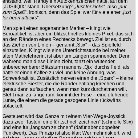
entstand, weil Randy ein Autokennzeichen hatte, auf dem
„JUS4QIX“ stand. Übersetzung? „
Just for kicks
“, also „
nur
zum Spaß
“. Ironisch, denn das Spiel war für viele eher „
just
for heart attacks
“.
Man spielt einen sogenannten Marker – klingt wie
Büroartikel, ist aber ein blitzschnelles kleines Pixel, das sich
an den Rändern eines Rechtecks bewegt. Ziel ist es, durch
das Ziehen von Linien – genannt „Stix“ – das Spielfeld
einzuteilen. Klingt wie eine Unterrichtsstunde bei meiner
alten Mathelehrerin, ist aber um Längen spannender. Denn
während man diese Linien zieht, tanzt ein wütender,
unberechenbarer Blitzsturm namens „Qix“ durchs Feld, als
hätte er einen Kaffee zu viel und keine Ahnung, was
Schwerkraft ist. Zusätzlich nerven einen die „Sparx“ – kleine
elektrische Biester, die die Ränder entlang kriechen und
genau dann auftauchen, wenn man kurz durchatmen will.
Steht man zu lange rum, kommt der Fuse – eine glühende
Lunte, die einem die gerade gezogene Linie rückwärts
abfackelt.
Gesteuert wird das Ganze mit einem Vier-Wege-Joystick,
dazu zwei Tasten: eine für „schnell zeichnen“ (schnelle Stix)
und eine für „langsam zeichnen“ (dafür aber doppelter
Punktwert). Das Prinzip ist also klar: Wer mehr riskiert, wird