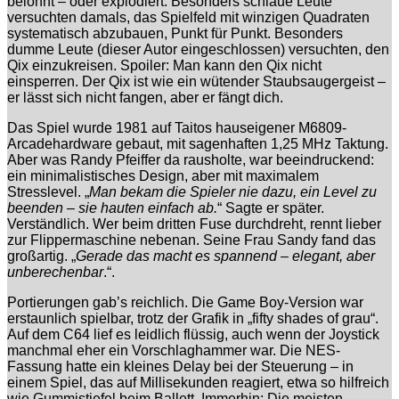
belohnt – oder explodiert. Besonders schlaue Leute
versuchten damals, das Spielfeld mit winzigen Quadraten
systematisch abzubauen, Punkt für Punkt. Besonders
dumme Leute (dieser Autor eingeschlossen) versuchten, den
Qix einzukreisen. Spoiler: Man kann den Qix nicht
einsperren. Der Qix ist wie ein wütender Staubsaugergeist –
er lässt sich nicht fangen, aber er fängt dich.
Das Spiel wurde 1981 auf Taitos hauseigener M6809-
Arcadehardware gebaut, mit sagenhaften 1,25 MHz Taktung.
Aber was Randy Pfeiffer da rausholte, war beeindruckend:
ein minimalistisches Design, aber mit maximalem
Stresslevel. „
Man bekam die Spieler nie dazu, ein Level zu
beenden – sie hauten einfach ab.
“ Sagte er später.
Verständlich. Wer beim dritten Fuse durchdreht, rennt lieber
zur Flippermaschine nebenan. Seine Frau Sandy fand das
großartig. „
Gerade das macht es spannend – elegant, aber
unberechenbar
.“.
Portierungen gab’s reichlich. Die Game Boy-Version war
erstaunlich spielbar, trotz der Grafik in „fifty shades of grau“.
Auf dem C64 lief es leidlich flüssig, auch wenn der Joystick
manchmal eher ein Vorschlaghammer war. Die NES-
Fassung hatte ein kleines Delay bei der Steuerung – in
einem Spiel, das auf Millisekunden reagiert, etwa so hilfreich
wie Gummistiefel beim Ballett. Immerhin: Die meisten