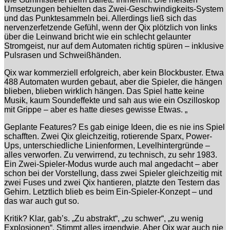
Umsetzungen behielten das Zwei-Geschwindigkeits-System
und das Punktesammeln bei. Allerdings ließ sich das
nervenzerfetzende Gefühl, wenn der Qix plötzlich von links
über die Leinwand bricht wie ein schlecht gelaunter
Stromgeist, nur auf dem Automaten richtig spüren – inklusive
Pulsrasen und Schweißhänden.
Qix war kommerziell erfolgreich, aber kein Blockbuster. Etwa
488 Automaten wurden gebaut, aber die Spieler, die hängen
blieben, blieben wirklich hängen. Das Spiel hatte keine
Musik, kaum Soundeffekte und sah aus wie ein Oszilloskop
mit Grippe – aber es hatte dieses gewisse Etwas. „
Geplante Features? Es gab einige Ideen, die es nie ins Spiel
schafften. Zwei Qix gleichzeitig, rotierende Sparx, Power-
Ups, unterschiedliche Linienformen, Levelhintergründe –
alles verworfen. Zu verwirrend, zu technisch, zu sehr 1983.
Ein Zwei-Spieler-Modus wurde auch mal angedacht – aber
schon bei der Vorstellung, dass zwei Spieler gleichzeitig mit
zwei Fuses und zwei Qix hantieren, platzte den Testern das
Gehirn. Letztlich blieb es beim Ein-Spieler-Konzept – und
das war auch gut so.
Kritik? Klar, gab’s. „Zu abstrakt“, „zu schwer“, „zu wenig
Explosionen“. Stimmt alles irgendwie. Aber Qix war auch nie