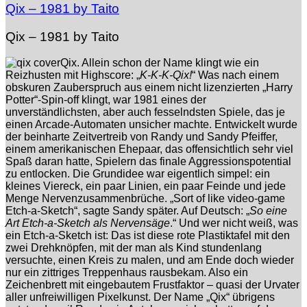
Qix – 1981 by Taito
Qix – 1981 by Taito
Qix. Allein schon der Name klingt wie ein
Reizhusten mit Highscore: „
K-K-K-Qix!
“ Was nach einem
obskuren Zauberspruch aus einem nicht lizenzierten „Harry
Potter“-Spin-off klingt, war 1981 eines der
unverständlichsten, aber auch fesselndsten Spiele, das je
einen Arcade-Automaten unsicher machte. Entwickelt wurde
der beinharte Zeitvertreib von Randy und Sandy Pfeiffer,
einem amerikanischen Ehepaar, das offensichtlich sehr viel
Spaß daran hatte, Spielern das finale Aggressionspotential
zu entlocken. Die Grundidee war eigentlich simpel: ein
kleines Viereck, ein paar Linien, ein paar Feinde und jede
Menge Nervenzusammenbrüche. „Sort of like video-game
Etch-a-Sketch“, sagte Sandy später. Auf Deutsch: „
So eine
Art Etch-a-Sketch als Nervensäge
.“ Und wer nicht weiß, was
ein Etch-a-Sketch ist: Das ist diese rote Plastiktafel mit den
zwei Drehknöpfen, mit der man als Kind stundenlang
versuchte, einen Kreis zu malen, und am Ende doch wieder
nur ein zittriges Treppenhaus rausbekam. Also ein
Zeichenbrett mit eingebautem Frustfaktor – quasi der Urvater
aller unfreiwilligen Pixelkunst. Der Name „Qix“ übrigens