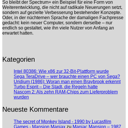
So bleibt der Spectrum+ ein Beispiel für eine Form von
Weiterentwicklung, die nicht auf radikale Neuerungen setzt,
sondern auf gezielte Verbesserung bestehender Konzepte.
Oder, in der nüchternen Sprache der damaligen Fachpresse
gedacht: kein neuer Computer, sondern derselbe – nur
endlich so gestaltet, wie ihn viele Nutzer von Anfang an
erwartet hatten.
Kategorien
Intel 80386: Wie x86 zur 32-Bit-Plattform wurde
Sega TeraDrive – wer brauchte einen PC von Sega?
Uridium (1986): Woran man einen Braybrook erkennt
Turbo Esprit – Die Stadt, die Regeln hatte
Nascom 2: Als zehn RAM-Chips zum Lieferproblem
wurden
Neueste Kommentare
The secret of Monkey Island - 1990 by Lucasfilm
Games - Mansion Maniax
zu
Maniac Mansion – 1987