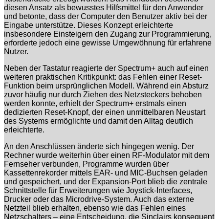
diesen Ansatz als bewusstes Hilfsmittel für den Anwender
und betonte, dass der Computer den Benutzer aktiv bei der
Eingabe unterstütze. Dieses Konzept erleichterte
insbesondere Einsteigern den Zugang zur Programmierung,
erforderte jedoch eine gewisse Umgewöhnung für erfahrene
Nutzer.
Neben der Tastatur reagierte der Spectrum+ auch auf einen
weiteren praktischen Kritikpunkt: das Fehlen einer Reset-
Funktion beim ursprünglichen Modell. Während ein Absturz
zuvor häufig nur durch Ziehen des Netzsteckers behoben
werden konnte, erhielt der Spectrum+ erstmals einen
dedizierten Reset-Knopf, der einen unmittelbaren Neustart
des Systems ermöglichte und damit den Alltag deutlich
erleichterte.
An den Anschlüssen änderte sich hingegen wenig. Der
Rechner wurde weiterhin über einen RF-Modulator mit dem
Fernseher verbunden, Programme wurden über
Kassettenrekorder mittels EAR- und MIC-Buchsen geladen
und gespeichert, und der Expansion-Port blieb die zentrale
Schnittstelle für Erweiterungen wie Joystick-Interfaces,
Drucker oder das Microdrive-System. Auch das externe
Netzteil blieb erhalten, ebenso wie das Fehlen eines
Netzschalters – eine Entscheidung, die Sinclairs konsequent