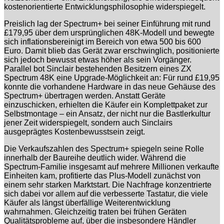
kostenorientierte Entwicklungsphilosophie widerspiegelt.
Preislich lag der Spectrum+ bei seiner Einführung mit rund
£179,95 über dem ursprünglichen 48K-Modell und bewegte
sich inflationsbereinigt im Bereich von etwa 500 bis 600
Euro. Damit blieb das Gerät zwar erschwinglich, positionierte
sich jedoch bewusst etwas höher als sein Vorgänger.
Parallel bot Sinclair bestehenden Besitzern eines ZX
Spectrum 48K eine Upgrade-Möglichkeit an: Für rund £19,95
konnte die vorhandene Hardware in das neue Gehäuse des
Spectrum+ übertragen werden. Anstatt Geräte
einzuschicken, erhielten die Käufer ein Komplettpaket zur
Selbstmontage – ein Ansatz, der nicht nur die Bastlerkultur
jener Zeit widerspiegelt, sondern auch Sinclairs
ausgeprägtes Kostenbewusstsein zeigt.
Die Verkaufszahlen des Spectrum+ spiegeln seine Rolle
innerhalb der Baureihe deutlich wider. Während die
Spectrum-Familie insgesamt auf mehrere Millionen verkaufte
Einheiten kam, profitierte das Plus-Modell zunächst von
einem sehr starken Marktstart. Die Nachfrage konzentrierte
sich dabei vor allem auf die verbesserte Tastatur, die viele
Käufer als längst überfällige Weiterentwicklung
wahrnahmen. Gleichzeitig traten bei frühen Geräten
Qualitätsprobleme auf, über die insbesondere Händler