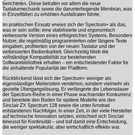
berichteten. Diese betrafen vor allem die neue
Tastaturmechanik sowie die darunterliegende Membran, was
in Einzelfällen zu erhöhten Ausfallraten führte.
Im praktischen Einsatz erwies sich der Spectrum+ als das,
was er sein sollte: eine stabilisierte und ergonomisch
verbesserte Version eines erfolgreichen Systems. Besonders
Nutzer, die regelmäßig programmierten oder längere Texte
eingaben, profitierten von der neuen Tastatur und der
verbesserten Bedienbarkeit. Gleichzeitig blieb die
vollständige Kompatibilität zur bestehenden
Softwarebibliothek erhalten – ein entscheidender Faktor für
die anhaltende Popularität der Plattform.
Rückblickend lässt sich der Spectrum+ weniger als
eigenständiger Meilenstein verstehen, sondern vielmehr als
gezielte Übergangslösung. Er verlängerte die Lebensdauer
der Spectrum-Reihe in einer Phase wachsender Konkurrenz
und bereitete den Boden für spätere Modelle wie den
Sinclair ZX Spectrum 128 sowie die unter Amstrad
entstandenen Nachfolger. In einer Zeit, in der viele Hersteller
auf technische Innovation setzten, entschied sich Sinclair
bewusst für Kontinuität – und traf damit eine Entscheidung,
die weniger spektakulär, aber wirtschaftlich effektiv war.