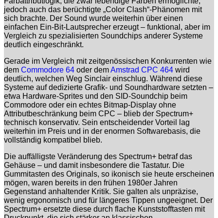
Farbattributlogik, die zwar lebendige Farben ermöglichte,
jedoch auch das berüchtigte „Color Clash“-Phänomen mit
sich brachte. Der Sound wurde weiterhin über einen
einfachen Ein-Bit-Lautsprecher erzeugt – funktional, aber im
Vergleich zu spezialisierten Soundchips anderer Systeme
deutlich eingeschränkt.
Gerade im Vergleich mit zeitgenössischen Konkurrenten wie
dem
Commodore 64
oder dem
Amstrad CPC 464
wird
deutlich, welchen Weg Sinclair einschlug. Während diese
Systeme auf dedizierte Grafik- und Soundhardware setzten –
etwa Hardware-Sprites und den SID-Soundchip beim
Commodore oder ein echtes Bitmap-Display ohne
Attributbeschränkung beim CPC – blieb der Spectrum+
technisch konservativ. Sein entscheidender Vorteil lag
weiterhin im Preis und in der enormen Softwarebasis, die
vollständig kompatibel blieb.
Die auffälligste Veränderung des Spectrum+ betraf das
Gehäuse – und damit insbesondere die Tastatur. Die
Gummitasten des Originals, so ikonisch sie heute erscheinen
mögen, waren bereits in den frühen 1980er Jahren
Gegenstand anhaltender Kritik. Sie galten als unpräzise,
wenig ergonomisch und für längeres Tippen ungeeignet. Der
Spectrum+ ersetzte diese durch flache Kunststofftasten mit
Druckpunkt, die sich stärker an klassischen