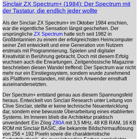
Sinclair ZX Spectrum+ (1984): Der Spectrum mit
der Tastatur, die endlich jeder wollte
Als der Sinclair ZX Spectrum+ im Oktober 1984 erschien,
war die eigentliche Sensation längst geschehen. Der
ursprüngliche
ZX Spectrum
hatte sich seit 1982 in
Großbritannien zu einem der erfolgreichsten Heimcomputer
seiner Zeit entwickelt und eine Generation von Nutzern
erstmals mit Programmierung, Spielen und digitaler
Kreativität in Berührung gebracht. Doch mit diesem Erfolg
wuchsen auch die Erwartungen. Zeitgenössische Magazine
beschrieben diesen Wandel treffend: Der Spectrum war nicht
mehr nur ein Einstiegssystem, sondern wurde zunehmend
als Plattform verstanden, mit der sich Anwender ernsthaft
auseinandersetzten.
Der Spectrum+ entstand genau aus diesem Spannungsfeld
heraus. Entwickelt von Sinclair Research unter Leitung von
Clive Sinclair, stellte er keine technische Neuentwicklung
dar, sondern eine bewusste Überarbeitung eines etablierten
Systems. Im Inneren blieb die Architektur praktisch
unverändert: Ein Zilog
Z80A
mit 3,5 MHz, 48 KB RAM, 16 KB
ROM mit Sinclair BASIC, die bekannte Bildschirmauflösung
von 256 × 192 Pixeln sowie die charakteristische