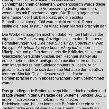
Schreibmaschinen orientierten. Zeitgenössisch wurde diese
Änderung als deutliche Verbesserung wahrgenommen,
wenn auch mit Einschränkungen: Die Tasten lagen dicht
beieinander, der Hub blieb kurz, und ein echtes
Schreibmaschinengefühl wurde nicht erreicht. Dennoch
stellte die neue Tastatur im Alltag einen klaren Fortschritt dar.
Die Werbekampagnen machten dabei keinen Hehl aus der
eigentlichen Zielsetzung. Anzeigen stellten den Rechner mit
Formulierungen wie „
The new Sinclair ZX Spectrum+. With
the type of keyboard you've been asking for.
“ in den
Mittelpunkt und griffen damit direkt die Kritik der Nutzer auf.
Gleichzeitig versuchte Sinclair, den Rechner stärker als
ernstzunehmendes Arbeitsgerät zu positionieren und sich
vom Image des reinen Spielecomputers zu lösen. Auch
gestalterisch näherte sich das neue Gehäuse dem deutlich
teureren Sinclair QL an, dessen sachlich-flache
Formensprache nun in abgeschwächter Form übernommen
wurde.
Das grundlegende Bedienkonzept blieb jedoch erhalten und
prägte weiterhin den Charakter des Systems. Sinclair BASIC
nutzte nach wie vor die bekannte Ein-Tasten-
Befehlseingabe, bei der komplette Befehle über einzelne
Tastendrücke erzeugt wurden. Das Handbuch beschrieb