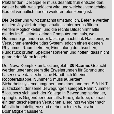
Platz finden. Der Spieler muss deshalb früh entscheiden,
was er behält, was gelöscht wird und welches verdächtige
Bauteil vermutlich nur ein weiterer roter Hering ist.
Die Bedienung wirkt zunächst umständlich. Befehle werden
mit dem Joystick durchgeschaltet, Untermenüs öffnen
weitere Möglichkeiten, und die rechte Bildschirmhälfte
meldet im Stil eines kleinen Computerterminals, was
Nummer 5 gefunden oder falsch gemacht hat. Nach einigen
Versuchen entwickelt das System jedoch einen eigenen
Rhythmus: Raum betreten, Einrichtung durchsuchen,
Fundstück prüfen, Speicher sortieren und hoffen, dass nicht
gerade der Alarm losgeht.
Der Nova-Komplex umfasst ungefähr
36 Räume
. Gesucht
werden unter anderem die Erweiterungen für Sprung und
Laser sowie das technische Handbuch für eine
Roboterattrappe. Nummer 5 muss außerdem
Sicherheitssysteme umgehen und einen anderen S.A.I.N.T.
austricksen, der seine Bewegungen spiegelt. Fährt Nummer
5 los, setzt sich auch der Kollege in Bewegung; springt er,
springt das Gegenüber ebenfalls. Eine gute Idee, die nach
einigen gescheiterten Versuchen allerdings weniger nach
künstlicher Intelligenz und mehr nach mechanischer
Boshaftigkeit aussieht.