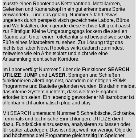
musste einen Roboter aus Kettenantrieb, Metallarmen,
Gelenken und Kamerakopf in ein gut erkennbares Sprite
verwandeln – und das gelang. Nummer 5 fährt etwas
ungelenk durch perspektivisch gezeichnete Labore, Büros
und Werkstätten, doch gerade diese Schwerfälligkeit passt
zur Filmfigur. Kleine Umgebungsgags lockern die sterilen
Räume auf. Unter einer Toilettentür sind beispielsweise die
Füße eines Mitarbeiters zu sehen. Zur Lösung trägt das
nichts bei, aber Nova Robotics wirkt dadurch zumindest
zeitweise wie ein Arbeitsplatz und nicht wie eine
Ansammlung identischer Korridore.
Im Labor verfügt Nummer 5 über die Funktionen
SEARCH
,
UTILIZE
,
JUMP
und
LASER
. Springen und Schießen
funktionieren allerdings erst, nachdem die nötigen ROMs,
Programme und Bauteile gefunden wurden. Bis dahin meldet
das interne System nüchtern, dass weitere Eingaben
erforderlich seien. Ein lebendig gewordener Militärroboter ist
offenbar nicht automatisch plug and play.
Mit SEARCH untersucht Nummer 5 Schreibtische, Schränke,
Terminals und technische Einrichtungen. UTILIZE dient
dazu, Fundstücke einzusetzen, analysieren zu lassen oder
für später abzulegen. Das ist nötig, weil nur wenige Objekte
und höchstens drei Programme gleichzeitig im Speicher