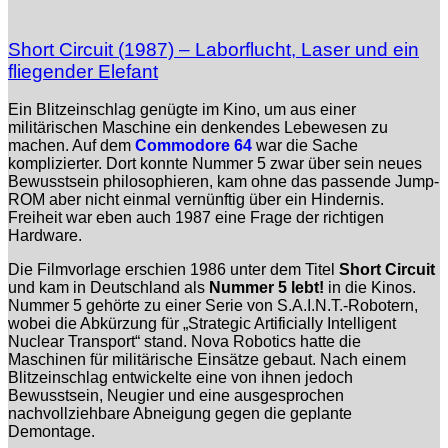
Short Circuit (1987) – Laborflucht, Laser und ein
fliegender Elefant
Ein Blitzeinschlag genügte im Kino, um aus einer
militärischen Maschine ein denkendes Lebewesen zu
machen. Auf dem
Commodore 64
war die Sache
komplizierter. Dort konnte Nummer 5 zwar über sein neues
Bewusstsein philosophieren, kam ohne das passende Jump-
ROM aber nicht einmal vernünftig über ein Hindernis.
Freiheit war eben auch 1987 eine Frage der richtigen
Hardware.
Die Filmvorlage erschien 1986 unter dem Titel
Short Circuit
und kam in Deutschland als
Nummer 5 lebt!
in die Kinos.
Nummer 5 gehörte zu einer Serie von S.A.I.N.T.-Robotern,
wobei die Abkürzung für „Strategic Artificially Intelligent
Nuclear Transport“ stand. Nova Robotics hatte die
Maschinen für militärische Einsätze gebaut. Nach einem
Blitzeinschlag entwickelte eine von ihnen jedoch
Bewusstsein, Neugier und eine ausgesprochen
nachvollziehbare Abneigung gegen die geplante
Demontage.