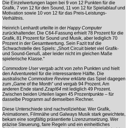
Die Einzelwertungen lagen bei 9 von 12 Punkten für die
Grafik, 7 von 12 für den Sound, 11 von 12 für Spielablauf und
Motivation sowie 10 von 12 für das Preis-Leistungs-
Verhältnis.
Heinrich Lenhardt urteilte in der
Happy Computer
zurückhaltender. Die C64-Fassung erhielt 78 Prozent für die
Grafik, 81 Prozent für Sound und Musik, aber lediglich 70
Prozent in der Gesamtwertung. Sein Fazit traf die
Schwachstelle des Spiels: „Short Circuit bietet viel Grafik-
und Sound-Genuß, aber leider nicht im gleichen Maße
spielerische Klasse.“
Commodore User
vergab acht von zehn Punkten und hielt
den Adventureteil für die interessantere Hälfte. Die
australische
Commodore Review
erklärte das Spiel dagegen
zum „Game of the Month“ und vergab 94 Prozent. Am
anderen Ende stand
Zzap!64
mit lediglich 49 Prozent.
Zwischen beiden Urteilen lagen 45 Prozentpunkte – für
dasselbe Programm auf demselben Rechner.
Diese Unterschiede sind nachvollziehbar. Wer Grafik,
Animationen, Filmnähe und Galways Musik stark gewichtete,
bekam eine sorgfältig präsentierte Lizenzumsetzung. Wer
präzise Steuerung, faire Regeln und ein einheitliches