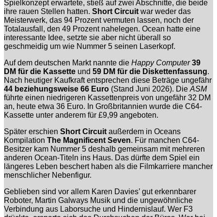
Spielkonzept erwartete, stieß auf zwei Abschnitte, die beide
ihre rauen Stellen hatten.
Short Circuit
war weder das
Meisterwerk, das 94 Prozent vermuten lassen, noch der
Totalausfall, den 49 Prozent nahelegen. Ocean hatte eine
interessante Idee, setzte sie aber nicht überall so
geschmeidig um wie Nummer 5 seinen Laserkopf.
Auf dem deutschen Markt nannte die
Happy Computer
39
DM für die Kassette
und
59 DM für die Diskettenfassung
.
Nach heutiger Kaufkraft entsprechen diese Beträge ungefähr
44 beziehungsweise 66 Euro
(Stand Juni 2026). Die
ASM
führte einen niedrigeren Kassettenpreis von ungefähr 32 DM
an, heute etwa 36 Euro. In Großbritannien wurde die C64-
Kassette unter anderem für £9,99 angeboten.
Später erschien
Short Circuit
außerdem in Oceans
Kompilation
The Magnificent Seven
. Für manchen C64-
Besitzer kam Nummer 5 deshalb gemeinsam mit mehreren
anderen Ocean-Titeln ins Haus. Das dürfte dem Spiel ein
längeres Leben beschert haben als die Filmkarriere mancher
menschlicher Nebenfigur.
Geblieben sind vor allem Karen Davies’ gut erkennbarer
Roboter, Martin Galways Musik und die ungewöhnliche
Verbindung aus Laborsuche und Hindernislauf. Wer F3