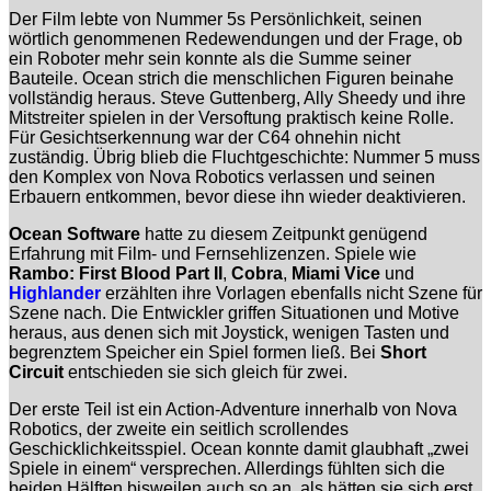
Der Film lebte von Nummer 5s Persönlichkeit, seinen
wörtlich genommenen Redewendungen und der Frage, ob
ein Roboter mehr sein konnte als die Summe seiner
Bauteile. Ocean strich die menschlichen Figuren beinahe
vollständig heraus. Steve Guttenberg, Ally Sheedy und ihre
Mitstreiter spielen in der Versoftung praktisch keine Rolle.
Für Gesichtserkennung war der C64 ohnehin nicht
zuständig. Übrig blieb die Fluchtgeschichte: Nummer 5 muss
den Komplex von Nova Robotics verlassen und seinen
Erbauern entkommen, bevor diese ihn wieder deaktivieren.
Ocean Software
hatte zu diesem Zeitpunkt genügend
Erfahrung mit Film- und Fernsehlizenzen. Spiele wie
Rambo: First Blood Part II
,
Cobra
,
Miami Vice
und
Highlander
erzählten ihre Vorlagen ebenfalls nicht Szene für
Szene nach. Die Entwickler griffen Situationen und Motive
heraus, aus denen sich mit Joystick, wenigen Tasten und
begrenztem Speicher ein Spiel formen ließ. Bei
Short
Circuit
entschieden sie sich gleich für zwei.
Der erste Teil ist ein Action-Adventure innerhalb von Nova
Robotics, der zweite ein seitlich scrollendes
Geschicklichkeitsspiel. Ocean konnte damit glaubhaft „zwei
Spiele in einem“ versprechen. Allerdings fühlten sich die
beiden Hälften bisweilen auch so an, als hätten sie sich erst