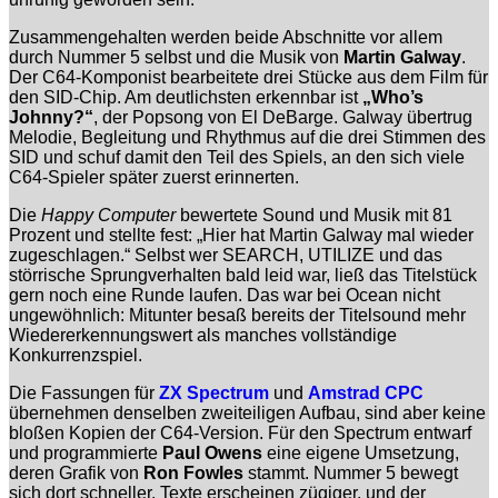
Zusammengehalten werden beide Abschnitte vor allem
durch Nummer 5 selbst und die Musik von
Martin Galway
.
Der C64-Komponist bearbeitete drei Stücke aus dem Film für
den SID-Chip. Am deutlichsten erkennbar ist
„Who’s
Johnny?“
, der Popsong von El DeBarge. Galway übertrug
Melodie, Begleitung und Rhythmus auf die drei Stimmen des
SID und schuf damit den Teil des Spiels, an den sich viele
C64-Spieler später zuerst erinnerten.
Die
Happy Computer
bewertete Sound und Musik mit 81
Prozent und stellte fest: „Hier hat Martin Galway mal wieder
zugeschlagen.“ Selbst wer SEARCH, UTILIZE und das
störrische Sprungverhalten bald leid war, ließ das Titelstück
gern noch eine Runde laufen. Das war bei Ocean nicht
ungewöhnlich: Mitunter besaß bereits der Titelsound mehr
Wiedererkennungswert als manches vollständige
Konkurrenzspiel.
Die Fassungen für
ZX Spectrum
und
Amstrad CPC
übernehmen denselben zweiteiligen Aufbau, sind aber keine
bloßen Kopien der C64-Version. Für den Spectrum entwarf
und programmierte
Paul Owens
eine eigene Umsetzung,
deren Grafik von
Ron Fowles
stammt. Nummer 5 bewegt
sich dort schneller, Texte erscheinen zügiger, und der