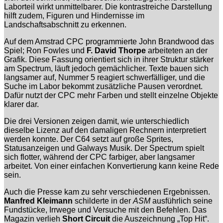
Laborteil wirkt unmittelbarer. Die kontrastreiche Darstellung
hilft zudem, Figuren und Hindernisse im
Landschaftsabschnitt zu erkennen.
Auf dem Amstrad CPC programmierte John Brandwood das
Spiel; Ron Fowles und
F. David Thorpe
arbeiteten an der
Grafik. Diese Fassung orientiert sich in ihrer Struktur stärker
am Spectrum, läuft jedoch gemächlicher. Texte bauen sich
langsamer auf, Nummer 5 reagiert schwerfälliger, und die
Suche im Labor bekommt zusätzliche Pausen verordnet.
Dafür nutzt der CPC mehr Farben und stellt einzelne Objekte
klarer dar.
Die drei Versionen zeigen damit, wie unterschiedlich
dieselbe Lizenz auf den damaligen Rechnern interpretiert
werden konnte. Der C64 setzt auf große Sprites,
Statusanzeigen und Galways Musik. Der Spectrum spielt
sich flotter, während der CPC farbiger, aber langsamer
arbeitet. Von einer einfachen Konvertierung kann keine Rede
sein.
Auch die Presse kam zu sehr verschiedenen Ergebnissen.
Manfred Kleimann
schilderte in der
ASM
ausführlich seine
Fundstücke, Irrwege und Versuche mit den Befehlen. Das
Magazin verlieh
Short Circuit
die Auszeichnung „Top Hit“.