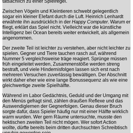
tatsächlich zu einer Spielregel.
Zwischen Vögeln und Kleintieren schwebt gelegentlich
sogar ein kleiner Elefant durch die Luft. Heinrich Lenhardt
erwähnte ihn ausdrücklich in der
Happy Computer
. Warum er
fliegt, erklärt das Spiel nicht. Vielleicht war die künstliche
Intelligenz bei Ocean bereits weiter entwickelt, als allgemein
angenommen.
Der zweite Teil ist leichter zu verstehen, aber nicht leichter zu
spielen. Gegner und Tiere tauchen rasch auf, während
Nummer 5 vergleichsweise träge reagiert. Sprünge müssen
früh eingeleitet werden, Zusammenstöße werden streng
bestraft, und viele Hindernisfolgen lassen sich erst nach
mehreren Versuchen zuverlässig bewältigen. Der Abschnitt
wirkt daher eher wie eine lange Bonussequenz als wie eine
gleichwertige zweite Spielhälfte.
Während im Labor Gedächtnis, Geduld und der Umgang mit
den Menüs gefragt sind, zählen draußen Reflexe und das
Auswendiglernen der Gegnerfolgen. Genau dieser Bruch
sorgte dafür, dass Spieler häufig nur mit einer Hälfte wirklich
warm wurden. Wer gern Räume untersuchte, musste den
hektischen zweiten Teil nicht mögen. Wer sofort Action
wollte, dürfte bereits beim dritten durchsuchten Schreibtisch
unruhig geworden sein.