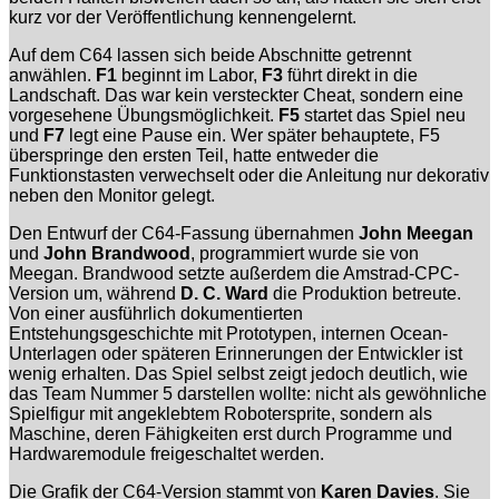
kurz vor der Veröffentlichung kennengelernt.
Auf dem C64 lassen sich beide Abschnitte getrennt
anwählen.
F1
beginnt im Labor,
F3
führt direkt in die
Landschaft. Das war kein versteckter Cheat, sondern eine
vorgesehene Übungsmöglichkeit.
F5
startet das Spiel neu
und
F7
legt eine Pause ein. Wer später behauptete, F5
überspringe den ersten Teil, hatte entweder die
Funktionstasten verwechselt oder die Anleitung nur dekorativ
neben den Monitor gelegt.
Den Entwurf der C64-Fassung übernahmen
John Meegan
und
John Brandwood
, programmiert wurde sie von
Meegan. Brandwood setzte außerdem die Amstrad-CPC-
Version um, während
D. C. Ward
die Produktion betreute.
Von einer ausführlich dokumentierten
Entstehungsgeschichte mit Prototypen, internen Ocean-
Unterlagen oder späteren Erinnerungen der Entwickler ist
wenig erhalten. Das Spiel selbst zeigt jedoch deutlich, wie
das Team Nummer 5 darstellen wollte: nicht als gewöhnliche
Spielfigur mit angeklebtem Robotersprite, sondern als
Maschine, deren Fähigkeiten erst durch Programme und
Hardwaremodule freigeschaltet werden.
Die Grafik der C64-Version stammt von
Karen Davies
. Sie