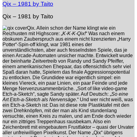
Qix – 1981 by Taito
Qix – 1981 by Taito
Qix. Allein schon der Name klingt wie ein
Reizhusten mit Highscore: „
K-K-K-Qix!
“ Was nach einem
obskuren Zauberspruch aus einem nicht lizenzierten „Harry
Potter“-Spin-off klingt, war 1981 eines der
unverständlichsten, aber auch fesselndsten Spiele, das je
einen Arcade-Automaten unsicher machte. Entwickelt wurde
der beinharte Zeitvertreib von Randy und Sandy Pfeiffer,
einem amerikanischen Ehepaar, das offensichtlich sehr viel
Spaß daran hatte, Spielern das finale Aggressionspotential
zu entlocken. Die Grundidee war eigentlich simpel: ein
kleines Viereck, ein paar Linien, ein paar Feinde und jede
Menge Nervenzusammenbrüche. „Sort of like video-game
Etch-a-Sketch“, sagte Sandy später. Auf Deutsch: „
So eine
Art Etch-a-Sketch als Nervensäge
.“ Und wer nicht weiß, was
ein Etch-a-Sketch ist: Das ist diese rote Plastiktafel mit den
zwei Drehknöpfen, mit der man als Kind stundenlang
versuchte, einen Kreis zu malen, und am Ende doch wieder
nur ein zittriges Treppenhaus rausbekam. Also ein
Zeichenbrett mit eingebautem Frustfaktor – quasi der Urvater
aller unfreiwilligen Pixelkunst. Der Name „Qix“ übrigens