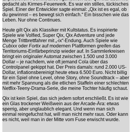
gedacht als Kirmes-Feuerwerk. Es war ein stilles, tückisches
Spiel. Einer der Entwickler sagte einmal: „Qix ist es egal, ob
du gewinnst – es bewegt sich einfach.“ Ein bisschen wie das
Leben. Nur ohne Continues.
Heute gilt Qix als Klassiker mit Kultstatus. Es inspirierte
Spiele wie Volfied, Super Qix, Qix Adventure und jede
Menge Trittbrettfahrer mit „-ix“-Endung. Auch Spiele wie
Cubixx
oder
Fortix
auf modernen Plattformen greifen das
Territoriums-Einfärbeprinzip wieder auf. In Sammlerkreisen
bringt ein originaler Automat zwischen 1.500 und 3.000
Dollar – je nachdem, wie oft jemand Cola über das
Controlpanel gekippt hat. Der Preis damals: rund 2.000 US-
Dollar, inflationsbereinigt heute etwa 6.500 Euro. Nicht billig
für ein Spiel ohne Level, ohne Story, ohne Soundtrack – aber
mit mehr Spannung als die etlichen Staffeln einer schlechten
Netflix-Teeny-Drama-Serie, die meine Tochter häufig schaut.
Qix ist kein Spiel, das sich jedem sofort erschließt. Es ist wie
ein Glas trockener Weißwein aus der Arcade-Ära: etwas
sperrig, aber unglaublich elegant. Und wenn man sich
einmal reingefuchst hat, will man nicht mehr raus. Oder kann
es nicht, weil man in der Mitte vom Fuse erwischt wurde.