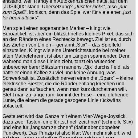
entstand, weil Randy ein Autokennzeichen hatte, auf dem
„JUS4QIX“ stand. Übersetzung? „
Just for kicks
“, also „
nur
zum Spaß
“. Ironisch, denn das Spiel war für viele eher „
just
for heart attacks
“.
Man spielt einen sogenannten Marker – klingt wie
Büroartikel, ist aber ein blitzschnelles kleines Pixel, das sich
an den Rändern eines Rechtecks bewegt. Ziel ist es, durch
das Ziehen von Linien – genannt „Stix“ – das Spielfeld
einzuteilen. Klingt wie eine Unterrichtsstunde bei meiner
alten Mathelehrerin, ist aber um Längen spannender. Denn
während man diese Linien zieht, tanzt ein wütender,
unberechenbarer Blitzsturm namens „Qix“ durchs Feld, als
hätte er einen Kaffee zu viel und keine Ahnung, was
Schwerkraft ist. Zusätzlich nerven einen die „Sparx“ – kleine
elektrische Biester, die die Ränder entlang kriechen und
genau dann auftauchen, wenn man kurz durchatmen will.
Steht man zu lange rum, kommt der Fuse – eine glühende
Lunte, die einem die gerade gezogene Linie rückwärts
abfackelt.
Gesteuert wird das Ganze mit einem Vier-Wege-Joystick,
dazu zwei Tasten: eine für „schnell zeichnen“ (schnelle Stix)
und eine für „langsam zeichnen“ (dafür aber doppelter
Punktwert). Das Prinzip ist also klar: Wer mehr riskiert, wird