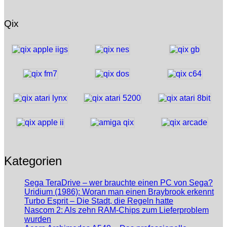
Qix
Kategorien
Sega TeraDrive – wer brauchte einen PC von Sega?
Uridium (1986): Woran man einen Braybrook erkennt
Turbo Esprit – Die Stadt, die Regeln hatte
Nascom 2: Als zehn RAM-Chips zum Lieferproblem
wurden