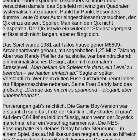
belohnt – oder explodiert. Besonders schlaue Leute
versuchten damals, das Spielfeld mit winzigen Quadraten
systematisch abzubauen, Punkt für Punkt. Besonders
dumme Leute (dieser Autor eingeschlossen) versuchten, den
Qix einzukreisen. Spoiler: Man kann den Qix nicht
einsperren. Der Qix ist wie ein wütender Staubsaugergeist –
er lässt sich nicht fangen, aber er fängt dich.
Das Spiel wurde 1981 auf Taitos hauseigener M6809-
Arcadehardware gebaut, mit sagenhaften 1,25 MHz Taktung.
Aber was Randy Pfeiffer da rausholte, war beeindruckend:
ein minimalistisches Design, aber mit maximalem
Stresslevel. „
Man bekam die Spieler nie dazu, ein Level zu
beenden – sie hauten einfach ab.
“ Sagte er später.
Verständlich. Wer beim dritten Fuse durchdreht, rennt lieber
zur Flippermaschine nebenan. Seine Frau Sandy fand das
großartig. „
Gerade das macht es spannend – elegant, aber
unberechenbar
.“.
Portierungen gab’s reichlich. Die Game Boy-Version war
erstaunlich spielbar, trotz der Grafik in „fifty shades of grau“.
Auf dem C64 lief es leidlich flüssig, auch wenn der Joystick
manchmal eher ein Vorschlaghammer war. Die NES-
Fassung hatte ein kleines Delay bei der Steuerung – in
einem Spiel, das auf Millisekunden reagiert, etwa so hilfreich
wie Gummistiefel beim Ballett. Immerhin: Die meisten