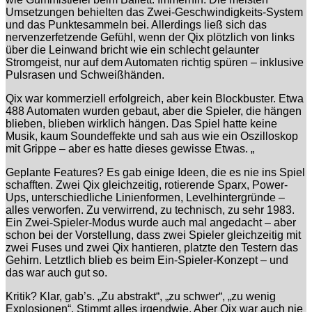
Umsetzungen behielten das Zwei-Geschwindigkeits-System
und das Punktesammeln bei. Allerdings ließ sich das
nervenzerfetzende Gefühl, wenn der Qix plötzlich von links
über die Leinwand bricht wie ein schlecht gelaunter
Stromgeist, nur auf dem Automaten richtig spüren – inklusive
Pulsrasen und Schweißhänden.
Qix war kommerziell erfolgreich, aber kein Blockbuster. Etwa
488 Automaten wurden gebaut, aber die Spieler, die hängen
blieben, blieben wirklich hängen. Das Spiel hatte keine
Musik, kaum Soundeffekte und sah aus wie ein Oszilloskop
mit Grippe – aber es hatte dieses gewisse Etwas. „
Geplante Features? Es gab einige Ideen, die es nie ins Spiel
schafften. Zwei Qix gleichzeitig, rotierende Sparx, Power-
Ups, unterschiedliche Linienformen, Levelhintergründe –
alles verworfen. Zu verwirrend, zu technisch, zu sehr 1983.
Ein Zwei-Spieler-Modus wurde auch mal angedacht – aber
schon bei der Vorstellung, dass zwei Spieler gleichzeitig mit
zwei Fuses und zwei Qix hantieren, platzte den Testern das
Gehirn. Letztlich blieb es beim Ein-Spieler-Konzept – und
das war auch gut so.
Kritik? Klar, gab’s. „Zu abstrakt“, „zu schwer“, „zu wenig
Explosionen“. Stimmt alles irgendwie. Aber Qix war auch nie