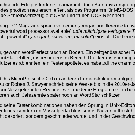
 wachsende Erfolg erforderte Teamarbeit, doch Barnabys ursprün
odes praktisch neu erschließen, als das Programm für MS-DOS u
ende Schreibwerkzeug auf CP/M und frühen DOS-Rechnern.
ig. PC Magazine sprach von einer „arrogant indifference to us
owerful word processor available“ (
„die mächtigste verfügbare T
lt, powerful“ (
„arrogant, schwierig, mächtig“
) einstuft. Die Lernk
 gewann WordPerfect rasch an Boden. Ein zeitgenössischer Test
WordStar fehlten, insbesondere im Bereich Druckeransteuerung u
zer es ablehnten; ein Tester spottete, es habe „all the charm o
t, bis MicroPro schließlich in anderen Firmenstrukturen aufgin
-Autor Robert J. Sawyer schrieb seine Werke bis in die 2010er
m vom Netz getrennten Rechner, weil moderne Programme ihn beim 
 Autoren auch Jahrzehnte später noch an WordStar schätzen.
 seine Tastenkombinationen haben den Sprung in Unix-Editoren 
Icons, sondern im Muskelgedächtnis seiner Nutzer fortbesteht.
nicht dekoriert, sondern geschmiedet wurde, und in der Geschwi