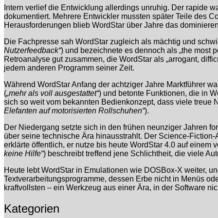
Intern verlief die Entwicklung allerdings unruhig. Der rapide
dokumentiert. Mehrere Entwickler mussten später Teile des C
Herausforderungen blieb WordStar über Jahre das dominier
Die Fachpresse sah WordStar zugleich als mächtig und schwier
Nutzerfeedback“
) und bezeichnete es dennoch als „the most p
Retroanalyse gut zusammen, die WordStar als „arrogant, difficu
jedem anderen Programm seiner Zeit.
Während WordStar Anfang der achtziger Jahre Marktführer war,
(
„mehr als voll ausgestattet“
) und betonte Funktionen, die in 
sich so weit vom bekannten Bedienkonzept, dass viele treue Nut
Elefanten auf motorisierten Rollschuhen“
).
Der Niedergang setzte sich in den frühen neunziger Jahren for
über seine technische Ära hinausstrahlt. Der Science-Fiction
erklärte öffentlich, er nutze bis heute WordStar 4.0 auf eine
keine Hilfe“
) beschreibt treffend jene Schlichtheit, die viele
Heute lebt WordStar in Emulationen wie DOSBox-X weiter, und
Textverarbeitungsprogramme, dessen Erbe nicht in Menüs oder 
kraftvollsten – ein Werkzeug aus einer Ära, in der Software 
Kategorien