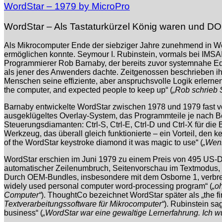
WordStar – 1979 by MicroPro
WordStar – Als Tastaturkürzel König waren und DO
Als Mikrocomputer Ende der siebziger Jahre zunehmend in Wer
ermöglichen konnte. Seymour I. Rubinstein, vormals bei IMSAI
Programmierer Rob Barnaby, der bereits zuvor systemnahe Edi
als jener des Anwenders dachte. Zeitgenossen beschrieben ihn
Menschen seine effiziente, aber anspruchsvolle Logik erlernen
the computer, and expected people to keep up“ (
„Rob schrieb 
Barnaby entwickelte WordStar zwischen 1978 und 1979 fast vo
ausgeklügeltes Overlay-System, das Programmteile je nach Bed
Steuerungsdiamanten: Ctrl-S, Ctrl-E, Ctrl-D und Ctrl-X für
Werkzeug, das überall gleich funktionierte – ein Vorteil, den 
of the WordStar keystroke diamond it was magic to use“ (
„Wenn
WordStar erschien im Juni 1979 zu einem Preis von 495 US-Doll
automatischer Zeilenumbruch, Seitenvorschau im Textmodus, 
Durch OEM-Bundles, insbesondere mit dem Osborne 1, verbrei
widely used personal computer word-processing program“ (
„o
Computer“
). ThoughtCo bezeichnet WordStar später als „the f
Textverarbeitungssoftware für Mikrocomputer“
). Rubinstein sa
business“ (
„WordStar war eine gewaltige Lernerfahrung. Ich wu