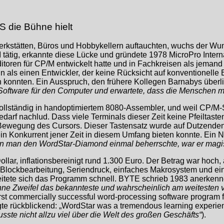
S die Bühne hielt
kstätten, Büros und Hobbykellern auftauchten, wuchs der Wunsc
 tätig, erkannte diese Lücke und gründete 1978 MicroPro Inter
toren für CP/M entwickelt hatte und in Fachkreisen als jemand
 als einen Entwickler, der keine Rücksicht auf konventionelle
 konnten. Ein Ausspruch, den frühere Kollegen Barnabys überlief
Software für den Computer und erwartete, dass die Menschen mi
llständig in handoptimiertem 8080-Assembler, und weil CP/M-Sy
arf nachlud. Dass viele Terminals dieser Zeit keine Pfeiltast
 die Bewegung des Cursors. Dieser Tastensatz wurde auf Dutze
kein Konkurrent jener Zeit in diesem Umfang bieten konnte. Ein N
 man den WordStar-Diamond einmal beherrschte, war er magi
ar, inflationsbereinigt rund 1.300 Euro. Der Betrag war hoch, 
Blockbearbeitung, Seriendruck, einfaches Makrosystem und ein
tete sich das Programm schnell. BYTE schrieb 1983 anerkennen
hne Zweifel das bekannteste und wahrscheinlich am weitesten v
irst commercially successful word-processing software program 
gte rückblickend: „WordStar was a tremendous learning experienc
sste nicht allzu viel über die Welt des großen Geschäfts“
).