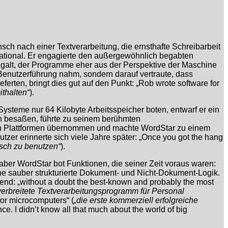
h nach einer Textverarbeitung, die ernsthafte Schreibarbeit
national. Er engagierte den außergewöhnlich begabten
 galt, der Programme eher aus der Perspektive der Maschine
 Benutzerführung nahm, sondern darauf vertraute, dass
erten, bringt dies gut auf den Punkt: „Rob wrote software for
thalten“
).
steme nur 64 Kilobyte Arbeitsspeicher boten, entwarf er ein
en besaßen, führte zu seinem berühmten
nden Plattformen übernommen und machte WordStar zu einem
utzer erinnerte sich viele Jahre später: „Once you got the hang
sch zu benutzen“
).
aber WordStar bot Funktionen, die seiner Zeit voraus waren:
e sauber strukturierte Dokument- und Nicht-Dokument-Logik.
d: „without a doubt the best-known and probably the most
erbreitete Textverarbeitungsprogramm für Personal
for microcomputers“ (
„die erste kommerziell erfolgreiche
e. I didn’t know all that much about the world of big