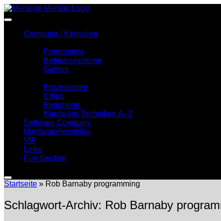
Zum
Inhalt
springen
Computer / Konsolen
Software
Programme
Betriebssysteme
Games
Hardware
Prozessoren
Chips
Peripherie
Hardware-Techniken A–Z
Software Company
Hardwarehersteller
VIP
Links
Fun Section
Startseite
»
Rob Barnaby programming
Schlagwort-Archiv:
Rob Barnaby program