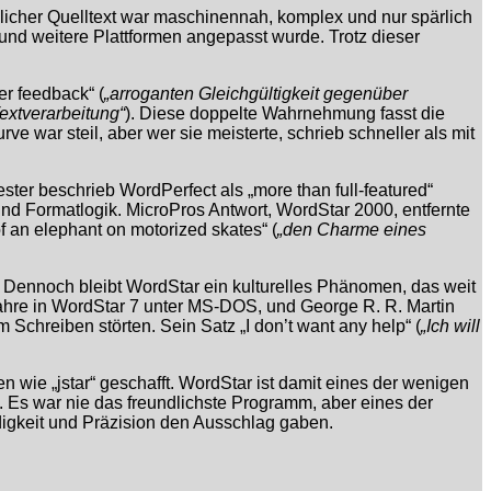
glicher Quelltext war maschinennah, komplex und nur spärlich
nd weitere Plattformen angepasst wurde. Trotz dieser
er feedback“ (
„arroganten Gleichgültigkeit gegenüber
extverarbeitung“
). Diese doppelte Wahrnehmung fasst die
urve war steil, aber wer sie meisterte, schrieb schneller als mit
er beschrieb WordPerfect als „more than full-featured“
nd Formatlogik. MicroPros Antwort, WordStar 2000, entfernte
f an elephant on motorized skates“ (
„den Charme eines
g. Dennoch bleibt WordStar ein kulturelles Phänomen, das weit
-Jahre in WordStar 7 unter MS-DOS, und George R. R. Martin
Schreiben störten. Sein Satz „I don’t want any help“ (
„Ich will
wie „jstar“ geschafft. WordStar ist damit eines der wenigen
 Es war nie das freundlichste Programm, aber eines der
ndigkeit und Präzision den Ausschlag gaben.