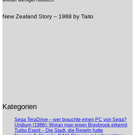
New Zealand Story – 1988 by Taito
Kategorien
Sega TeraDrive – wer brauchte einen PC von Sega?
Uridium (1986): Woran man einen Braybrook erkennt
Turbo Esprit – Die Stadt, die Regeln hatte