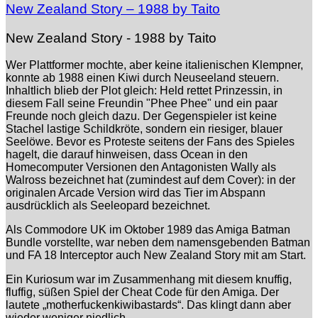
New Zealand Story – 1988 by Taito
New Zealand Story - 1988 by Taito
Wer Plattformer mochte, aber keine italienischen Klempner,
konnte ab 1988 einen Kiwi durch Neuseeland steuern.
Inhaltlich blieb der Plot gleich: Held rettet Prinzessin, in
diesem Fall seine Freundin "Phee Phee" und ein paar
Freunde noch gleich dazu. Der Gegenspieler ist keine
Stachel lastige Schildkröte, sondern ein riesiger, blauer
Seelöwe. Bevor es Proteste seitens der Fans des Spieles
hagelt, die darauf hinweisen, dass Ocean in den
Homecomputer Versionen den Antagonisten Wally als
Walross bezeichnet hat (zumindest auf dem Cover): in der
originalen Arcade Version wird das Tier im Abspann
ausdrücklich als Seeleopard bezeichnet.
Als Commodore UK im Oktober 1989 das Amiga Batman
Bundle vorstellte, war neben dem namensgebenden Batman
und FA 18 Interceptor auch New Zealand Story mit am Start.
Ein Kuriosum war im Zusammenhang mit diesem knuffig,
fluffig, süßen Spiel der Cheat Code für den Amiga. Der
lautete „motherfuckenkiwibastards“. Das klingt dann aber
wieder weniger niedlich.