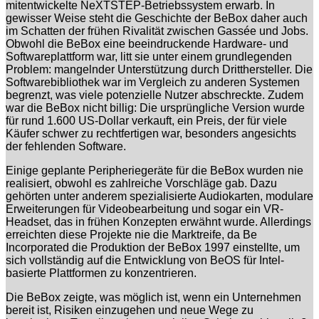
mitentwickelte NeXTSTEP-Betriebssystem erwarb. In
gewisser Weise steht die Geschichte der BeBox daher auch
im Schatten der frühen Rivalität zwischen Gassée und Jobs.
Obwohl die BeBox eine beeindruckende Hardware- und
Softwareplattform war, litt sie unter einem grundlegenden
Problem: mangelnder Unterstützung durch Dritthersteller. Die
Softwarebibliothek war im Vergleich zu anderen Systemen
begrenzt, was viele potenzielle Nutzer abschreckte. Zudem
war die BeBox nicht billig: Die ursprüngliche Version wurde
für rund 1.600 US-Dollar verkauft, ein Preis, der für viele
Käufer schwer zu rechtfertigen war, besonders angesichts
der fehlenden Software.
Einige geplante Peripheriegeräte für die BeBox wurden nie
realisiert, obwohl es zahlreiche Vorschläge gab. Dazu
gehörten unter anderem spezialisierte Audiokarten, modulare
Erweiterungen für Videobearbeitung und sogar ein VR-
Headset, das in frühen Konzepten erwähnt wurde. Allerdings
erreichten diese Projekte nie die Marktreife, da Be
Incorporated die Produktion der BeBox 1997 einstellte, um
sich vollständig auf die Entwicklung von BeOS für Intel-
basierte Plattformen zu konzentrieren.
Die BeBox zeigte, was möglich ist, wenn ein Unternehmen
bereit ist, Risiken einzugehen und neue Wege zu