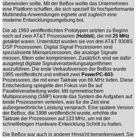
überwinden sollte. Mit der BeBox wollte das Unternehmen
eine Plattform schaffen, die sich speziell für hochperformante
Multimedia-Anwendungen eignete und zugleich eine
moderne Entwicklungsumgebung bot.
Die ab 1993 veröffentlichten Prototypen setzten zu Beginn
noch auf zwei AT&T Prozessoren (
Hobbit
), die mit
25 MHz
getaktet waren. Unterstützt wurden sie von drei AT&T 9308S
DSP Prozessoren. Digital Signal Prozessoren sind
spezialisierte Mikroprozessoren, die analoge Signale
messen, filtern oder komprimieren. Zusätzlich sind sie dafür
ausgelegt digitale Signalverarbeitungsalgorithmen
auszuführen. Die erste Verkaufsversion der BeBox wurde
1995 veröffentlicht und enthielt zwei
PowerPC-603
-
Prozessoren, die mit einer Taktrate von 66 MHz liefen. Diese
Entscheidung spiegelte den Fokus von Be auf
Parallelverarbeitung wider. Mit symmetrischem
Multiprocessing (SMP) konnte das System die Aufgaben auf
beide Prozessoren verteilen, was für die Zeit eine
außergewöhnliche Leistung versprach. Eine spätere Version
der BeBox, die 1996 veröffentlicht wurde, erhöhte die
Taktrate der Prozessoren auf 133 MHz, um mit der
schnelllebigen Hardware-Entwicklung Schritt zu halten.
Die BeBox war auch in anderer Hinsicht bemerkenswert. Sie