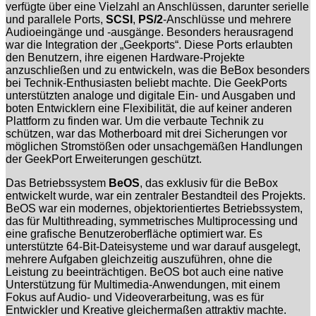
verfügte über eine Vielzahl an Anschlüssen, darunter serielle
und parallele Ports,
SCSI
,
PS/2
-Anschlüsse und mehrere
Audioeingänge und -ausgänge. Besonders herausragend
war die Integration der „Geekports“. Diese Ports erlaubten
den Benutzern, ihre eigenen Hardware-Projekte
anzuschließen und zu entwickeln, was die BeBox besonders
bei Technik-Enthusiasten beliebt machte. Die GeekPorts
unterstützten analoge und digitale Ein- und Ausgaben und
boten Entwicklern eine Flexibilität, die auf keiner anderen
Plattform zu finden war. Um die verbaute Technik zu
schützen, war das Motherboard mit drei Sicherungen vor
möglichen Stromstößen oder unsachgemäßen Handlungen
der GeekPort Erweiterungen geschützt.
Das Betriebssystem
BeOS
, das exklusiv für die BeBox
entwickelt wurde, war ein zentraler Bestandteil des Projekts.
BeOS war ein modernes, objektorientiertes Betriebssystem,
das für Multithreading, symmetrisches Multiprocessing und
eine grafische Benutzeroberfläche optimiert war. Es
unterstützte 64-Bit-Dateisysteme und war darauf ausgelegt,
mehrere Aufgaben gleichzeitig auszuführen, ohne die
Leistung zu beeinträchtigen. BeOS bot auch eine native
Unterstützung für Multimedia-Anwendungen, mit einem
Fokus auf Audio- und Videoverarbeitung, was es für
Entwickler und Kreative gleichermaßen attraktiv machte.