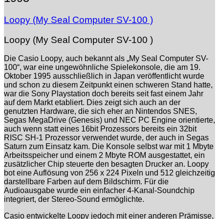
Loopy (My Seal Computer SV-100 )
Loopy (My Seal Computer SV-100 )
Die Casio Loopy, auch bekannt als „My Seal Computer SV-
100“, war eine ungewöhnliche Spielekonsole, die am 19.
Oktober 1995 ausschließlich in Japan veröffentlicht wurde
und schon zu diesem Zeitpunkt einen schweren Stand hatte,
war die Sony Playstation doch bereits seit fast einem Jahr
auf dem Markt etabliert. Dies zeigt sich auch an der
genutzten Hardware, die sich eher an Nintendos SNES,
Segas MegaDrive (Genesis) und NEC PC Engine orientierte,
auch wenn statt eines 16bit Prozessors bereits ein 32bit
RISC SH-1 Prozessor verwendet wurde, der auch in Segas
Saturn zum Einsatz kam. Die Konsole selbst war mit 1 Mbyte
Arbeitsspeicher und einem 2 Mbyte ROM ausgestattet, ein
zusätzlicher Chip steuerte den besagten Drucker an. Loopy
bot eine Auflösung von 256 x 224 Pixeln und 512 gleichzeitig
darstellbare Farben auf dem Bildschirm. Für die
Audioausgabe wurde ein einfacher 4-Kanal-Soundchip
integriert, der Stereo-Sound ermöglichte.
Casio entwickelte Loopy jedoch mit einer anderen Prämisse,