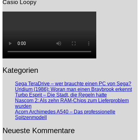
Casio Loopy
Kategorien
Sega TeraDrive – wer brauchte einen PC von Sega?
Uridium (1986): Woran man einen Braybrook erkennt
Turbo Esprit – Die Stadt, die Regeln hatte
Nascom 2: Als zehn RAM-Chips zum Lieferproblem
wurden
Acorn Archimedes A540 – Das professionelle
Spitzenmodell
Neueste Kommentare