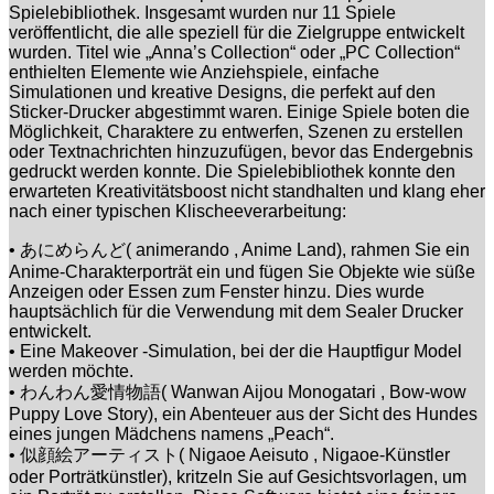
Spielebibliothek. Insgesamt wurden nur 11 Spiele
veröffentlicht, die alle speziell für die Zielgruppe entwickelt
wurden. Titel wie „Anna’s Collection“ oder „PC Collection“
enthielten Elemente wie Anziehspiele, einfache
Simulationen und kreative Designs, die perfekt auf den
Sticker-Drucker abgestimmt waren. Einige Spiele boten die
Möglichkeit, Charaktere zu entwerfen, Szenen zu erstellen
oder Textnachrichten hinzuzufügen, bevor das Endergebnis
gedruckt werden konnte. Die Spielebibliothek konnte den
erwarteten Kreativitätsboost nicht standhalten und klang eher
nach einer typischen Klischeeverarbeitung:
• あにめらんど( animerando , Anime Land), rahmen Sie ein
Anime-Charakterporträt ein und fügen Sie Objekte wie süße
Anzeigen oder Essen zum Fenster hinzu. Dies wurde
hauptsächlich für die Verwendung mit dem Sealer Drucker
entwickelt.
• Eine Makeover -Simulation, bei der die Hauptfigur Model
werden möchte.
• わんわん愛情物語( Wanwan Aijou Monogatari , Bow-wow
Puppy Love Story), ein Abenteuer aus der Sicht des Hundes
eines jungen Mädchens namens „Peach“.
• 似顔絵アーティスト( Nigaoe Aeisuto , Nigaoe-Künstler
oder Porträtkünstler), kritzeln Sie auf Gesichtsvorlagen, um