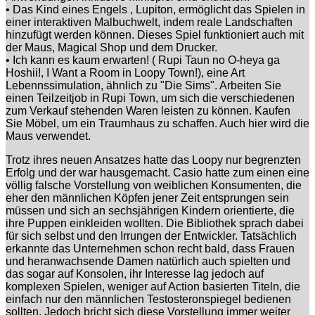
• Das Kind eines Engels , Lupiton, ermöglicht das Spielen in
einer interaktiven Malbuchwelt, indem reale Landschaften
hinzufügt werden können. Dieses Spiel funktioniert auch mit
der Maus, Magical Shop und dem Drucker.
• Ich kann es kaum erwarten! ( Rupi Taun no O-heya ga
Hoshii!, I Want a Room in Loopy Town!), eine Art
Lebennssimulation, ähnlich zu "Die Sims". Arbeiten Sie
einen Teilzeitjob in Rupi Town, um sich die verschiedenen
zum Verkauf stehenden Waren leisten zu können. Kaufen
Sie Möbel, um ein Traumhaus zu schaffen. Auch hier wird die
Maus verwendet.
Trotz ihres neuen Ansatzes hatte das Loopy nur begrenzten
Erfolg und der war hausgemacht. Casio hatte zum einen eine
völlig falsche Vorstellung von weiblichen Konsumenten, die
eher den männlichen Köpfen jener Zeit entsprungen sein
müssen und sich an sechsjährigen Kindern orientierte, die
ihre Puppen einkleiden wollten. Die Bibliothek sprach dabei
für sich selbst und den Irrungen der Entwickler. Tatsächlich
erkannte das Unternehmen schon recht bald, dass Frauen
und heranwachsende Damen natürlich auch spielten und
das sogar auf Konsolen, ihr Interesse lag jedoch auf
komplexen Spielen, weniger auf Action basierten Titeln, die
einfach nur den männlichen Testosteronspiegel bedienen
sollten. Jedoch bricht sich diese Vorstellung immer weiter