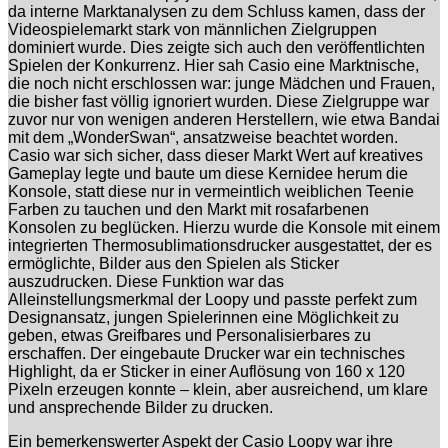
da interne Marktanalysen zu dem Schluss kamen, dass der
Videospielemarkt stark von männlichen Zielgruppen
dominiert wurde. Dies zeigte sich auch den veröffentlichten
Spielen der Konkurrenz. Hier sah Casio eine Marktnische,
die noch nicht erschlossen war: junge Mädchen und Frauen,
die bisher fast völlig ignoriert wurden. Diese Zielgruppe war
zuvor nur von wenigen anderen Herstellern, wie etwa Bandai
mit dem „WonderSwan“, ansatzweise beachtet worden.
Casio war sich sicher, dass dieser Markt Wert auf kreatives
Gameplay legte und baute um diese Kernidee herum die
Konsole, statt diese nur in vermeintlich weiblichen Teenie
Farben zu tauchen und den Markt mit rosafarbenen
Konsolen zu beglücken. Hierzu wurde die Konsole mit einem
integrierten Thermosublimationsdrucker ausgestattet, der es
ermöglichte, Bilder aus den Spielen als Sticker
auszudrucken. Diese Funktion war das
Alleinstellungsmerkmal der Loopy und passte perfekt zum
Designansatz, jungen Spielerinnen eine Möglichkeit zu
geben, etwas Greifbares und Personalisierbares zu
erschaffen. Der eingebaute Drucker war ein technisches
Highlight, da er Sticker in einer Auflösung von 160 x 120
Pixeln erzeugen konnte – klein, aber ausreichend, um klare
und ansprechende Bilder zu drucken.
Ein bemerkenswerter Aspekt der Casio Loopy war ihre