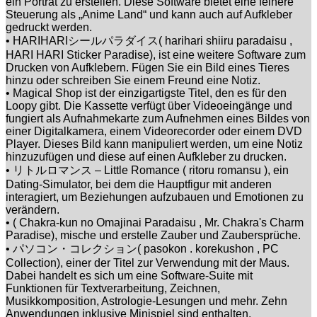
ein Porträt zu erstellen. Diese Software bietet eine feinere
Steuerung als „Anime Land“ und kann auch auf Aufkleber
gedruckt werden.
• HARIHARIシールパラダイス( harihari shiiru paradaisu ,
HARI HARI Sticker Paradise), ist eine weitere Software zum
Drucken von Aufklebern. Fügen Sie ein Bild eines Tieres
hinzu oder schreiben Sie einem Freund eine Notiz.
• Magical Shop ist der einzigartigste Titel, den es für den
Loopy gibt. Die Kassette verfügt über Videoeingänge und
fungiert als Aufnahmekarte zum Aufnehmen eines Bildes von
einer Digitalkamera, einem Videorecorder oder einem DVD
Player. Dieses Bild kann manipuliert werden, um eine Notiz
hinzuzufügen und diese auf einen Aufkleber zu drucken.
• リトルロマンス – Little Romance ( ritoru romansu ), ein
Dating-Simulator, bei dem die Hauptfigur mit anderen
interagiert, um Beziehungen aufzubauen und Emotionen zu
verändern.
• ( Chakra-kun no Omajinai Paradaisu , Mr. Chakra's Charm
Paradise), mische und erstelle Zauber und Zaubersprüche.
• パソコン・コレクション( pasokon . korekushon , PC
Collection), einer der Titel zur Verwendung mit der Maus.
Dabei handelt es sich um eine Software-Suite mit
Funktionen für Textverarbeitung, Zeichnen,
Musikkomposition, Astrologie-Lesungen und mehr. Zehn
Anwendungen inklusive Minispiel sind enthalten.