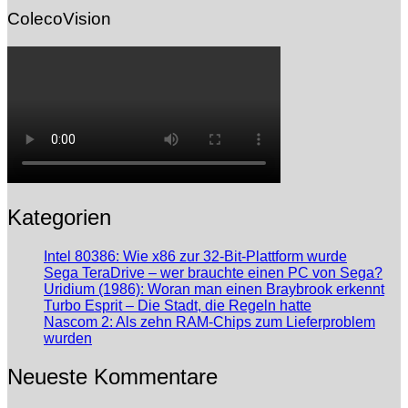
ColecoVision
Kategorien
Intel 80386: Wie x86 zur 32-Bit-Plattform wurde
Sega TeraDrive – wer brauchte einen PC von Sega?
Uridium (1986): Woran man einen Braybrook erkennt
Turbo Esprit – Die Stadt, die Regeln hatte
Nascom 2: Als zehn RAM-Chips zum Lieferproblem
wurden
Neueste Kommentare