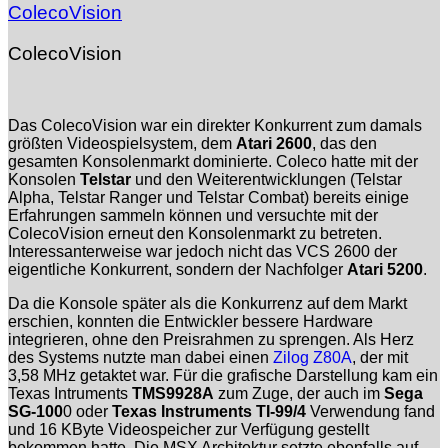
ColecoVision
ColecoVision
Das ColecoVision war ein direkter Konkurrent zum damals
größten Videospielsystem, dem
Atari 2600
, das den
gesamten Konsolenmarkt dominierte. Coleco hatte mit der
Konsolen
Telstar
und den Weiterentwicklungen (Telstar
Alpha, Telstar Ranger und Telstar Combat) bereits einige
Erfahrungen sammeln können und versuchte mit der
ColecoVision erneut den Konsolenmarkt zu betreten.
Interessanterweise war jedoch nicht das VCS 2600 der
eigentliche Konkurrent, sondern der Nachfolger
Atari 5200
.
Da die Konsole später als die Konkurrenz auf dem Markt
erschien, konnten die Entwickler bessere Hardware
integrieren, ohne den Preisrahmen zu sprengen. Als Herz
des Systems nutzte man dabei einen
Zilog Z80A
, der mit
3,58 MHz getaktet war. Für die grafische Darstellung kam ein
Texas Intruments
TMS9928A
zum Zuge, der auch im
Sega
SG-100
0 oder
Texas Instruments TI-99/4
Verwendung fand
und 16 KByte Videospeicher zur Verfügung gestellt
bekommen hatte. Die MSX Architektur setzte ebenfalls auf