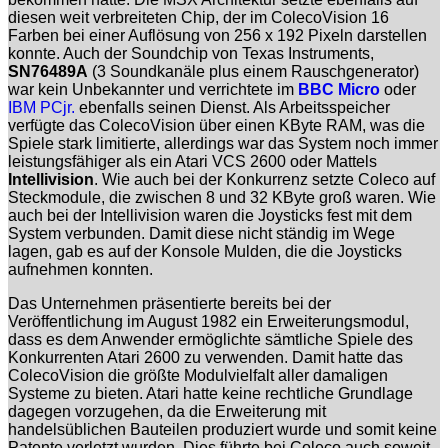
diesen weit verbreiteten Chip, der im ColecoVision 16
Farben bei einer Auflösung von 256 x 192 Pixeln darstellen
konnte. Auch der Soundchip von Texas Instruments,
SN76489A
(3 Soundkanäle plus einem Rauschgenerator)
war kein Unbekannter und verrichtete im
BBC Micro
oder
IBM PCjr.
ebenfalls seinen Dienst. Als Arbeitsspeicher
verfügte das ColecoVision über einen KByte RAM, was die
Spiele stark limitierte, allerdings war das System noch immer
leistungsfähiger als ein Atari VCS 2600 oder Mattels
Intellivision
. Wie auch bei der Konkurrenz setzte Coleco auf
Steckmodule, die zwischen 8 und 32 KByte groß waren. Wie
auch bei der Intellivision waren die Joysticks fest mit dem
System verbunden. Damit diese nicht ständig im Wege
lagen, gab es auf der Konsole Mulden, die die Joysticks
aufnehmen konnten.
Das Unternehmen präsentierte bereits bei der
Veröffentlichung im August 1982 ein Erweiterungsmodul,
dass es dem Anwender ermöglichte sämtliche Spiele des
Konkurrenten Atari 2600 zu verwenden. Damit hatte das
ColecoVision die größte Modulvielfalt aller damaligen
Systeme zu bieten. Atari hatte keine rechtliche Grundlage
dagegen vorzugehen, da die Erweiterung mit
handelsüblichen Bauteilen produziert wurde und somit keine
Patente verletzt wurden. Dies führte bei Coleco auch soweit,