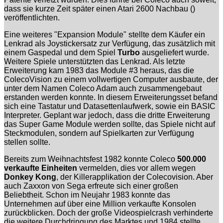
dass sie kurze Zeit später einen Atari 2600 Nachbau ()
veröffentlichten.
Eine weiteres "Expansion Module" stellte dem Käufer ein
Lenkrad als Joystickersatz zur Verfügung, das zusätzlich mit
einem Gaspedal und dem Spiel
Turbo
ausgeliefert wurde.
Weitere Spiele unterstützten das Lenkrad. Als letzte
Erweiterung kam 1983 das Module #3 heraus, das die
ColecoVision zu einem vollwertigen Computer ausbaute, der
unter dem Namen Coleco Adam auch zusammengebaut
erstanden werden konnte. In diesem Erweiterungsset befand
sich eine Tastatur und Datasettenlaufwerk, sowie ein BASIC
Interpreter. Geplant war jedoch, dass die dritte Erweiterung
das Super Game Module werden sollte, das Spiele nicht auf
Steckmodulen, sondern auf Spielkarten zur Verfügung
stellen sollte.
Bereits zum Weihnachtsfest 1982 konnte Coleco
500.000
verkaufte Einheiten
vermelden, dies vor allem wegen
Donkey Kong
, der Killerapplikation der Colecovision. Aber
auch Zaxxon von Sega erfreute sich einer großen
Beliebtheit. Schon im Neujahr 1983 konnte das
Unternehmen auf über eine Million verkaufte Konsolen
zurückblicken. Doch der große Videospielcrash verhinderte
die weitere Durchdringung des Marktes und 1984 stellte