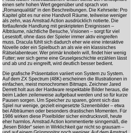
einen sehr hohen Wert gegenüber und sprach von
„Romanqualität“ in den Beschreibungen. Die Kehrseite: Pro
Kapitel gibt es nur eine Handvoll Räume, teilweise weniger
als zehn, was Amstrad Action ausdrücklich notierte. Die
fortlaufende Handlung mit geskripteten Ereignissen –
Albträume, nächtliche Besuche, Visionen – sorgt für viel
Lesestoff, ohne dass der Spieler immer aktiv eingreifen
muss. Dracula fühlt sich dadurch eher wie eine interaktive
Novelle oder ein Spielbuch an als wie ein klassisches
Rätselabenteuer. Wer primär knobeln will, findet hier wenig
Futter; wer sich gerne eine Gruselgeschichte erzählen lässt
und ab und zu eingreift, wird deutlich besser bedient.
Die grafische Präsentation variiert von System zu System.
Auf dem ZX Spectrum (48K) erscheinen die Illustrationen in
einfachen, meist monochromen Bitmaps. Zeichner Jared
Derrett holt aus der Hardware respektable Bilder heraus, die
beim Laden zeilenweise aufgebaut werden und so für kurze
Pausen sorgen. Um Speicher zu sparen, gönnt sich das
Spiel nur wenige, gezielt eingesetzte Szenenbilder – etwa
bei Albträumen oder besonders drastischen Momenten. Für
1986 wirken diese Pixelbilder sicher eindrucksvoll, heute
eher harmlos. Amstrad Action kommentierte sinngemäß, die
„fiesen Bilder“ seien in Wirklichkeit gar nicht so grausam –
und auf einem Grünmonitor noch weniger. Auf dem Amstrad