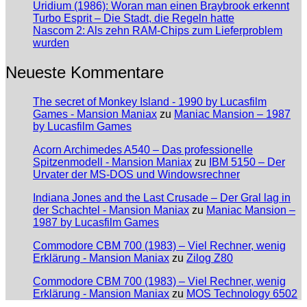
Uridium (1986): Woran man einen Braybrook erkennt
Turbo Esprit – Die Stadt, die Regeln hatte
Nascom 2: Als zehn RAM-Chips zum Lieferproblem
wurden
Neueste Kommentare
The secret of Monkey Island - 1990 by Lucasfilm
Games - Mansion Maniax
zu
Maniac Mansion – 1987
by Lucasfilm Games
Acorn Archimedes A540 – Das professionelle
Spitzenmodell - Mansion Maniax
zu
IBM 5150 – Der
Urvater der MS-DOS und Windowsrechner
Indiana Jones and the Last Crusade – Der Gral lag in
der Schachtel - Mansion Maniax
zu
Maniac Mansion –
1987 by Lucasfilm Games
Commodore CBM 700 (1983) – Viel Rechner, wenig
Erklärung - Mansion Maniax
zu
Zilog Z80
Commodore CBM 700 (1983) – Viel Rechner, wenig
Erklärung - Mansion Maniax
zu
MOS Technology 6502