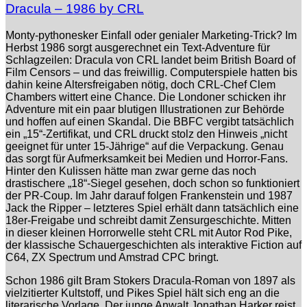
Dracula – 1986 by CRL
Monty-pythonesker Einfall oder genialer Marketing-Trick? Im
Herbst 1986 sorgt ausgerechnet ein Text-Adventure für
Schlagzeilen: Dracula von CRL landet beim British Board of
Film Censors – und das freiwillig. Computerspiele hatten bis
dahin keine Altersfreigaben nötig, doch CRL-Chef Clem
Chambers wittert eine Chance. Die Londoner schicken ihr
Adventure mit ein paar blutigen Illustrationen zur Behörde
und hoffen auf einen Skandal. Die BBFC vergibt tatsächlich
ein „15“-Zertifikat, und CRL druckt stolz den Hinweis „nicht
geeignet für unter 15-Jährige“ auf die Verpackung. Genau
das sorgt für Aufmerksamkeit bei Medien und Horror-Fans.
Hinter den Kulissen hätte man zwar gerne das noch
drastischere „18“-Siegel gesehen, doch schon so funktioniert
der PR-Coup. Im Jahr darauf folgen Frankenstein und 1987
Jack the Ripper – letzteres Spiel erhält dann tatsächlich eine
18er-Freigabe und schreibt damit Zensurgeschichte. Mitten
in dieser kleinen Horrorwelle steht CRL mit Autor Rod Pike,
der klassische Schauergeschichten als interaktive Fiction auf
C64, ZX Spectrum und Amstrad CPC bringt.
Schon 1986 gilt Bram Stokers Dracula-Roman von 1897 als
vielzitierter Kultstoff, und Pikes Spiel hält sich eng an die
literarische Vorlage. Der junge Anwalt Jonathan Harker reist