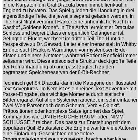
in die Karpaten, um Graf Dracula beim Immobilienkauf in
England zu beraten. Das Spiel gliedert die Handlung in drei
eigenständige Teile, die jeweils separat geladen werden. In
The First Night verbringt Harker eine unheimliche Nacht im
Gasthof „Goldene Krone“. In The Arrival erreicht er Draculas
Schloss und begreift, dass er eigentlich Gefangener ist.
Gelingt die Flucht, wechselt im dritten Teil The Hunt die
Perspektive zu Dr. Seward, Leiter einer Irrenanstalt in Whitby.
Er untersucht Harkers Warnungen vor mysteriösen Erde-
Kisten und einem „Untoten“, während Patient Renfield immer
seltsamer wird. Diese episodische Struktur deckt große Teile
der Romanhandlung ab und passt zugleich zu den
begrenzten Speicherreserven der 8-Bit-Rechner.
Technisch gehört Dracula klar in die Kategorie der Illustrated
Text Adventures. Im Kern ist es ein reines Text-Adventure mit
Parser-Eingabe, das wichtige Momente durch statische
Bilder ergänzt. Auf allen Systemen arbeitet ein sehr einfacher
Zwei-Wort-Parser nach dem Schema „Verb + Objekt“.
Präpositionen oder komplexe Sätze ignoriert das Spiel,
Kommandos wie „UNTERSUCHE RAUM“ oder „NIMM
SCHLÜSSEL“ reichen. Das passt zur Entstehung mit dem
populären Quill-Baukasten: Die Engine war für viele Autoren
eine Einladung, Geschichten ohne tiefere
Programmierkenntnisse umzusetzen, brachte aber klare