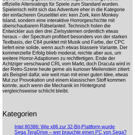
offizielle Altersratings für Spiele zum Standard wurden.
Spielerisch reiht sich das Adventure eher in die Kategorie
der einfacheren Gruseltitel ein: kein Zork, kein Monkey
Island, sondern eine interaktive Horrorgeschichte mit
überschaubarem Rätselanteil. Technisch holen die
Entwickler aus den drei Zielsystemen ordentlich etwas
heraus – der Spectrum profitiert besonders von der starken
Textbasis, der C64 punktet mit Musik und Farbe, der CPC
liefert eine solide, wenn auch etwas blassere Variante. Der
kommerzielle Erfolg blieb moderat, reichte aber aus, um
weitere Horror-Adaptionen zu rechtfertigen. Ende der
Achtziger verschwand CRL vom Markt, doch Dracula wird in
der Retro-Szene heute gerne als kurioser Meilenstein zitiert:
als Beispiel dafür, wie weit man mit einer guten Idee, etwas
Mut zur Provokation und einem klassischen Stoff kommen
konnte, auch wenn die Mechanik im Hintergrund
vergleichsweise schlicht bleibt.
Kategorien
Intel 80386: Wie x86 zur 32-Bit-Plattform wurde
Sega TeraDrive – wer brauchte einen PC von Sega?