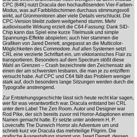
CPC (64K) nutzt Dracula den hochauflösenden Vier-Farben-
Modus, was auf Farbbildschirmen durchaus stimmungsvoll
wirkt, auf Grünmonitoren aber viele Details verschluckt. Die
CPC-Version bleibt zudem weitgehend stumm. Mehr
audiovisuelle Wirkung erzielt die C64-Fassung: Dank SID-
Chip kann das Spiel eine kurze Titelmusik und simple
Spannungs-Effekte abspielen; auch hier stammen die
Grafiken von Jared Derrett, angepasst an die Multicolor-
Möglichkeiten des Commodore. Auf allen Systemen setzt
CRL eine verzierte Schriftart ein, um viktorianisches Flair zu
transportieren. Besonders auf dem Spectrum stößt diese
Wahl an Grenzen – Crash bezeichnete den Zeichensatz als
einen der am schwersten lesbaren, die man je zu entziffern
versucht habe. Auf CPC und C64 fällt das Problem weniger
stark auf, doch besonders lange Sitzungen werden durch die
Typografie anstrengend.
Zur Entstehungsgeschichte lässt sich heute recht klar sagen,
wer für was verantwortlich war. Dracula entstand bei CRL
unter dem Label The Zen Room. Autor und Designer war
Rod Pike, der sich bereits zuvor mit Horror-Adaptionen einen
Namen gemacht hatte. Er setzte unter anderem H. P.
Lovecrafts The Dunwich Horror als Adventure um und
schrieb kurz vor Dracula das mehrteilige Pilgrim. Die
grafische Ausgestaltung stammt von Jared Derrett, dessen