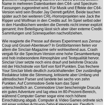
Name in mehreren Datenbanken den C64- und Spectrum-
Fassungen zugeordnet wird. Für Musik und Effekte der C64-
Version wird sein Bruder Jay Derrett geführt. Beide tauchen
später auch bei weiteren CRL-Horrorprojekten wie Jack the
Ripper und Wolfman in den Credits auf. Im Spiel selbst oder
in den Handbüchern werden die Derretts nicht immer explizit
genannt; ihre Beteiligung lässt sich aber über externe Credit-
Sammlungen und Szenequellen nachvollziehen.
Wie reagierte die Presse auf dieses Experiment aus Zensur-
Coup und Grusel-Abenteuer? In Großbritannien fielen vor
allem die Sinclair-Magazine sehr wohlwollend aus. Crash
vergab für die Spectrum-Version eine hohe Gesamtwertung
und hob insbesondere Atmosphäre und Textqualität hervor.
Sinclair User setzte noch eins drauf und belohnte Dracula
mit der Höchstnote von fünf von fünf Punkten. Das frechere
Your Sinclair blieb deutlich zurückhaltender: Der zuständige
Redakteur lobte die Stimmung, kritisierte aber Umfang und
altmodischen Parser und landete bei sechs von zehn
Punkten. Auf Commodore-Seite kam das Spiel
unterschiedlich an. Commodore User bescheinigte Dracula
ein gutes Adventure und lag etwa im 80-Prozent-Bereich,
während Computer Gamer sogar eine noch höhere
Einschätzung abgab. Computer & Video Games ordnete sich
mit einer soliden Acht-von-Zehn-Kategorie ein. Deutlich