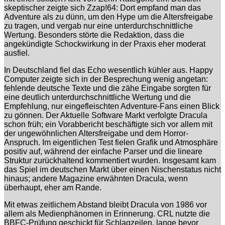
skeptischer zeigte sich Zzap!64: Dort empfand man das
Adventure als zu dünn, um den Hype um die Altersfreigabe
zu tragen, und vergab nur eine unterdurchschnittliche
Wertung. Besonders störte die Redaktion, dass die
angekündigte Schockwirkung in der Praxis eher moderat
ausfiel.
In Deutschland fiel das Echo wesentlich kühler aus. Happy
Computer zeigte sich in der Besprechung wenig angetan:
fehlende deutsche Texte und die zähe Eingabe sorgten für
eine deutlich unterdurchschnittliche Wertung und die
Empfehlung, nur eingefleischten Adventure-Fans einen Blick
zu gönnen. Der Aktuelle Software Markt verfolgte Dracula
schon früh; ein Vorabbericht beschäftigte sich vor allem mit
der ungewöhnlichen Altersfreigabe und dem Horror-
Anspruch. Im eigentlichen Test fielen Grafik und Atmosphäre
positiv auf, während der einfache Parser und die lineare
Struktur zurückhaltend kommentiert wurden. Insgesamt kam
das Spiel im deutschen Markt über einen Nischenstatus nicht
hinaus; andere Magazine erwähnten Dracula, wenn
überhaupt, eher am Rande.
Mit etwas zeitlichem Abstand bleibt Dracula von 1986 vor
allem als Medienphänomen in Erinnerung. CRL nutzte die
BBFC-Prüfung geschickt für Schlagzeilen, lange bevor