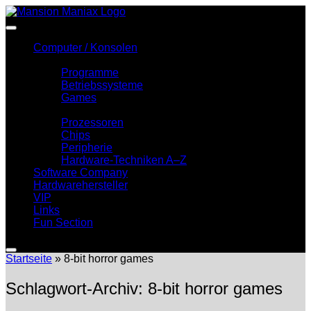
Zum
Inhalt
springen
Computer / Konsolen
Software
Programme
Betriebssysteme
Games
Hardware
Prozessoren
Chips
Peripherie
Hardware-Techniken A–Z
Software Company
Hardwarehersteller
VIP
Links
Fun Section
Startseite
»
8-bit horror games
Schlagwort-Archiv:
8-bit horror games