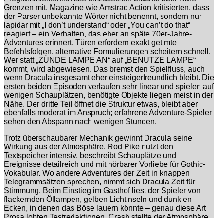
Grenzen mit. Magazine wie Amstrad Action kritisierten, dass
der Parser unbekannte Wörter nicht benennt, sondern nur
lapidar mit „I don’t understand“ oder „You can’t do that“
reagiert – ein Verhalten, das eher an späte 70er-Jahre-
Adventures erinnert. Türen erfordern exakt getimte
Befehlsfolgen, alternative Formulierungen scheitern schnell.
Wer statt „ZÜNDE LAMPE AN“ auf „BENUTZE LAMPE“
kommt, wird abgewiesen. Das bremst den Spielfluss, auch
wenn Dracula insgesamt eher einsteigerfreundlich bleibt. Die
ersten beiden Episoden verlaufen sehr linear und spielen auf
wenigen Schauplätzen, benötigte Objekte liegen meist in der
Nähe. Der dritte Teil öffnet die Struktur etwas, bleibt aber
ebenfalls moderat im Anspruch; erfahrene Adventure-Spieler
sehen den Abspann nach wenigen Stunden.
Trotz überschaubarer Mechanik gewinnt Dracula seine
Wirkung aus der Atmosphäre. Rod Pike nutzt den
Textspeicher intensiv, beschreibt Schauplätze und
Ereignisse detailreich und mit hörbarer Vorliebe für Gothic-
Vokabular. Wo andere Adventures der Zeit in knappen
Telegrammsätzen sprechen, nimmt sich Dracula Zeit für
Stimmung. Beim Einstieg im Gasthof liest der Spieler von
flackernden Öllampen, gelben Lichtinseln und dunklen
Ecken, in denen das Böse lauern könnte – genau diese Art
Prosa lobten Testredaktionen. Crash stellte der Atmosphäre