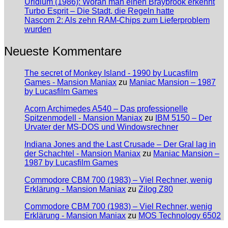
Uridium (1986): Woran man einen Braybrook erkennt
Turbo Esprit – Die Stadt, die Regeln hatte
Nascom 2: Als zehn RAM-Chips zum Lieferproblem
wurden
Neueste Kommentare
The secret of Monkey Island - 1990 by Lucasfilm
Games - Mansion Maniax
zu
Maniac Mansion – 1987
by Lucasfilm Games
Acorn Archimedes A540 – Das professionelle
Spitzenmodell - Mansion Maniax
zu
IBM 5150 – Der
Urvater der MS-DOS und Windowsrechner
Indiana Jones and the Last Crusade – Der Gral lag in
der Schachtel - Mansion Maniax
zu
Maniac Mansion –
1987 by Lucasfilm Games
Commodore CBM 700 (1983) – Viel Rechner, wenig
Erklärung - Mansion Maniax
zu
Zilog Z80
Commodore CBM 700 (1983) – Viel Rechner, wenig
Erklärung - Mansion Maniax
zu
MOS Technology 6502