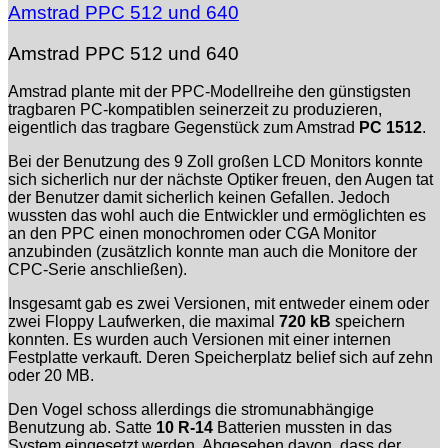
Amstrad PPC 512 und 640
Amstrad PPC 512 und 640
Amstrad plante mit der PPC-Modellreihe den günstigsten
tragbaren PC-kompatiblen seinerzeit zu produzieren,
eigentlich das tragbare Gegenstück zum Amstrad
PC 1512
.
Bei der Benutzung des 9 Zoll großen LCD Monitors konnte
sich sicherlich nur der nächste Optiker freuen, den Augen tat
der Benutzer damit sicherlich keinen Gefallen. Jedoch
wussten das wohl auch die Entwickler und ermöglichten es
an den PPC einen monochromen oder CGA Monitor
anzubinden (zusätzlich konnte man auch die Monitore der
CPC-Serie anschließen).
Insgesamt gab es zwei Versionen, mit entweder einem oder
zwei Floppy Laufwerken, die maximal
720 kB
speichern
konnten. Es wurden auch Versionen mit einer internen
Festplatte verkauft. Deren Speicherplatz belief sich auf zehn
oder 20 MB.
Den Vogel schoss allerdings die stromunabhängige
Benutzung ab. Satte
10 R-14
Batterien mussten in das
System eingesetzt werden. Abgesehen davon, dass der