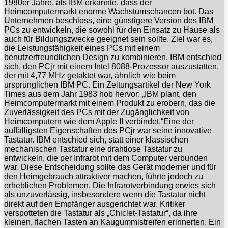
1980er Jahre, als IBM erkannte, dass der
Heimcomputermarkt enorme Wachstumschancen bot. Das
Unternehmen beschloss, eine günstigere Version des IBM
PCs zu entwickeln, die sowohl für den Einsatz zu Hause als
auch für Bildungszwecke geeignet sein sollte. Ziel war es,
die Leistungsfähigkeit eines PCs mit einem
benutzerfreundlichen Design zu kombinieren. IBM entschied
sich, den PCjr mit einem Intel 8088-Prozessor auszustatten,
der mit 4,77 MHz getaktet war, ähnlich wie beim
ursprünglichen IBM PC. Ein Zeitungsartikel der New York
Times aus dem Jahr 1983 hob hervor: „IBM plant, den
Heimcomputermarkt mit einem Produkt zu erobern, das die
Zuverlässigkeit des PCs mit der Zugänglichkeit von
Heimcomputern wie dem Apple II verbindet.“Eine der
auffälligsten Eigenschaften des PCjr war seine innovative
Tastatur. IBM entschied sich, statt einer klassischen
mechanischen Tastatur eine drahtlose Tastatur zu
entwickeln, die per Infrarot mit dem Computer verbunden
war. Diese Entscheidung sollte das Gerät moderner und für
den Heimgebrauch attraktiver machen, führte jedoch zu
erheblichen Problemen. Die Infrarotverbindung erwies sich
als unzuverlässig, insbesondere wenn die Tastatur nicht
direkt auf den Empfänger ausgerichtet war. Kritiker
verspotteten die Tastatur als „Chiclet-Tastatur“, da ihre
kleinen, flachen Tasten an Kaugummistreifen erinnerten. Ein