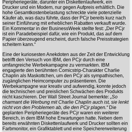
Peripheriegeräte, darunter ein Diskettenlaufwerk, ein
Drucker und ein Modem, nur gegen Aufpreis erhältlich. Die
hohe Gesamtkostenbelastung schreckte viele potenzielle
Käufer ab, was dazu führte, dass der PCjr bereits kurz nach
seiner Einführung mit erheblichen Rabatten verkauft wurde.
Ein Kommentar in der BusinessWeek stellte fest: „Der PCjr
ist ein Paradebeispiel dafür, wie ein Produkt, das auf dem
Papier überzeugend erscheint, durch falsche Preisstrategien
scheitern kann.“
Eine der kuriosesten Anekdoten aus der Zeit der Entwicklung
betrifft den Versuch von IBM, den PCjr durch eine
umfangreiche Werbekampagne zu vermarkten. IBM
engagierte den berühmten Comicstrip-Charakter Charlie
Chaplin als Maskottchen, um den PCjr als sympathischen,
zugänglichen Heimcomputer zu präsentieren. Die
Werbekampagne war kreativ und aufwendig, konnte jedoch
die technischen und preislichen Schwächen des Produkts
nicht kaschieren. Der Wall Street Journal bemerkte:
„So
charmant die Werbung mit Charlie Chaplin auch ist, sie lenkt
nicht von den Problemen ab, die den PCjr plagen.“
Die
geplanten Peripheriegeräte des PCjr waren ein weiterer
Bereich, in dem IBM hohe Erwartungen hatte. Neben dem
bereits erwähnten Diskettenlaufwerk und Drucker sollten ein
Farbmonitor, ein Grafiktablett und eine Speichererweiterung