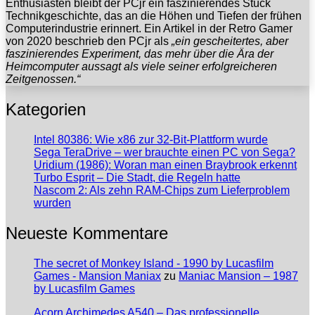
Enthusiasten bleibt der PCjr ein faszinierendes Stück
Technikgeschichte, das an die Höhen und Tiefen der frühen
Computerindustrie erinnert. Ein Artikel in der Retro Gamer
von 2020 beschrieb den PCjr als
„ein gescheitertes, aber
faszinierendes Experiment, das mehr über die Ära der
H
eimcomputer aussagt als viele seiner erfolgreicheren
Zeitgenossen.“
Kategorien
Intel 80386: Wie x86 zur 32-Bit-Plattform wurde
Sega TeraDrive – wer brauchte einen PC von Sega?
Uridium (1986): Woran man einen Braybrook erkennt
Turbo Esprit – Die Stadt, die Regeln hatte
Nascom 2: Als zehn RAM-Chips zum Lieferproblem
wurden
Neueste Kommentare
The secret of Monkey Island - 1990 by Lucasfilm
Games - Mansion Maniax
zu
Maniac Mansion – 1987
by Lucasfilm Games
Acorn Archimedes A540 – Das professionelle