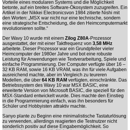
Vorteile eines modularen Systems und die Möglichkeit
betonte, auf ein breites Software-Ökosystem zuzugreifen. Ein
Artikel in der Nikkei Electronicsvon 1984 zitierte Nishi mit
den Worten: „MSX war nicht nur eine technische, sondern
eine strategische Entscheidung, die den Heimcomputermarkt
revolutionieren sollte.“
Der Wavy 10 wurde mit einem
Zilog Z80A
-Prozessor
ausgestattet, der mit einer Taktfrequenz von
3,58 MHz
arbeitete. Dieser Prozessor war ein Grundpfeiler vieler
Heimcomputer der 1980er Jahre und bot eine robuste
Leistung für Anwendungen wie Textverarbeitung, Spiele und
einfache Programmierung. Der Computer verfügte über 16 –
32 KB RAM, sowie 16 KB VRAM, was ihn für viele Aufgaben
ausreichend machte, aber im Vergleich zu teureren
Modellen, die über
64 KB RAM
verfügten, einschränkte. Das
Betriebssystem des Wavy 10 war MSX BASIC, eine
erweiterte Version von Microsoft BASIC, die speziell für den
MSX-Standard entwickelt wurde. Dies machte den Einstieg
in die Programmierung einfach, was ihn besonders für
Schüler und Hobbyisten attraktiv machte.
Sanyo plante zu Beginn eine minimalistische Tastaturlösung
zu verwenden, allerdings reagierten die Testnutzer nicht
sonderlich positiv auf diese Eingabemöglichkeit. So