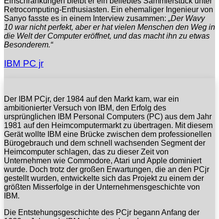
Einschränkungen bleibt er ein beliebtes Sammlerstück unter
Retrocomputing-Enthusiasten. Ein ehemaliger Ingenieur von
Sanyo fasste es in einem Interview zusammen:
„Der Wavy
10 war nicht perfekt, aber er hat vielen Menschen den Weg in
die Welt der Computer eröffnet, und das macht ihn zu etwas
Besonderem.“
IBM PC jr
Der IBM PCjr, der 1984 auf den Markt kam, war ein
ambitionierter Versuch von IBM, den Erfolg des
ursprünglichen IBM Personal Computers (PC) aus dem Jahr
1981 auf den Heimcomputermarkt zu übertragen. Mit diesem
Gerät wollte IBM eine Brücke zwischen dem professionellen
Bürogebrauch und dem schnell wachsenden Segment der
Heimcomputer schlagen, das zu dieser Zeit von
Unternehmen wie Commodore, Atari und Apple dominiert
wurde. Doch trotz der großen Erwartungen, die an den PCjr
gestellt wurden, entwickelte sich das Projekt zu einem der
größten Misserfolge in der Unternehmensgeschichte von
IBM.
Die Entstehungsgeschichte des PCjr begann Anfang der