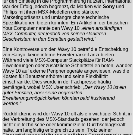
für den Einstieg in die Programmierung nutzten. International
war der Erfolg jedoch begrenzt, da Marken wie
Sony
und
Philips mit ihren MSX-Modellen eine stärkere
Marketingpräsenz und umfangreichere technische
Spezifikationen bieten konnten. Ein Artikel in der britischen
Your Computer nannte den Wavy 10 „
einen anständigen
MSX-Computer, der jedoch von seinen stärkeren
Geschwistern in den Schatten gestellt wird.“
Eine Kontroverse um den Wavy 10 betraf die Entscheidung
von Sanyo, keine interne Erweiterbarkeit anzubieten.
Während viele MSX-Computer Steckplätze für RAM-
Erweiterungen oder zusätzliche Schnittstellen boten, war der
Wavy 10 auf externe Peripheriegeräte angewiesen, was die
Kosten für Benutzer erhöhte und seine Flexibilität
einschränkte. Dies wurde in der Fachpresse häufig
bemängelt, wobei MSX User schrieb:
„Der Wavy 10 ist ein
guter Einstieg, aber seine begrenzten
Erweiterungsmöglichkeiten könnten bald frustrierend
werden.“
Rückblickend wird der Wavy 10 oft als ein wichtiger Schritt in
der Verbreitung des MSX-Standards gesehen, der jedoch
nicht die technische oder kommerzielle Durchschlagskraft
hatte, um langfristig erfolgreich zu sein. Trotz seiner