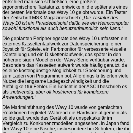
entschied man sich schließlich, eine größere,
ergonomischere Tastatur zu entwickeln, die später als eines
der besten Merkmale des Wavy 10 gelobt wurde. Ein Tester
der Zeitschrift MSX Magazineschrieb:
„Die Tastatur des
Wavy 10 ist ein Paradebeispiel dafür, wie ein Heimcomputer
sowohl funktional als auch benutzerfreundlich sein kann.“
Die geplanten Peripheriegeräte des Wavy 10 umfassten ein
externes Kassettenlaufwerk zur Datenspeicherung, einen
Joystick für Spiele, ein Farbmonitor für verbesserte visuelle
Darstellung und ein Diskettenlaufwerk, das später in den
höherpreisigen Modellen der Wavy-Serie verfügbar wurde.
Besonders das Kassettenlaufwerk wurde häufig genutzt, da
es eine kostengünstige Möglichkeit zur Speicherung und
zum Laden von Programmen bot. Allerdings kritisierten viele
Nutzer die langsame Ladegeschwindigkeit und die
Anfälligkeit für Fehler. Ein Bericht in der ASCII beschrieb es
als
„notwendig, aber oft frustrierend für komplexere
Anwendungen.“
Die Markteinführung des Wavy 10 wurde von gemischten
Reaktionen begleitet. Während die Hardware allgemein als
solide galt, wurde das Gerät oft als unspektakulär im
Vergleich zu Konkurrenzmodellen angesehen. In Japan fand
der Wavy 10 eine Nische, insbesondere bei Schülern, die ihn