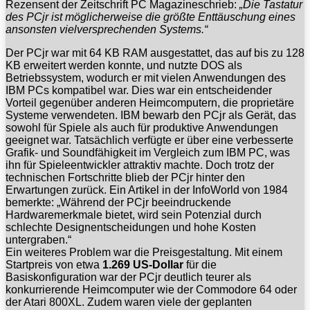
Rezensent der Zeitschrift PC Magazineschrieb:
„Die Tastatur
des PCjr ist möglicherweise die größte Enttäuschung eines
ansonsten vielversprechenden Systems.“
Der PCjr war mit 64 KB RAM ausgestattet, das auf bis zu 128
KB erweitert werden konnte, und nutzte DOS als
Betriebssystem, wodurch er mit vielen Anwendungen des
IBM PCs kompatibel war. Dies war ein entscheidender
Vorteil gegenüber anderen Heimcomputern, die proprietäre
Systeme verwendeten. IBM bewarb den PCjr als Gerät, das
sowohl für Spiele als auch für produktive Anwendungen
geeignet war. Tatsächlich verfügte er über eine verbesserte
Grafik- und Soundfähigkeit im Vergleich zum IBM PC, was
ihn für Spieleentwickler attraktiv machte. Doch trotz der
technischen Fortschritte blieb der PCjr hinter den
Erwartungen zurück. Ein Artikel in der InfoWorld von 1984
bemerkte: „Während der PCjr beeindruckende
Hardwaremerkmale bietet, wird sein Potenzial durch
schlechte Designentscheidungen und hohe Kosten
untergraben.“
Ein weiteres Problem war die Preisgestaltung. Mit einem
Startpreis von etwa
1.269 US-Dollar
für die
Basiskonfiguration war der PCjr deutlich teurer als
konkurrierende Heimcomputer wie der Commodore 64 oder
der Atari 800XL. Zudem waren viele der geplanten