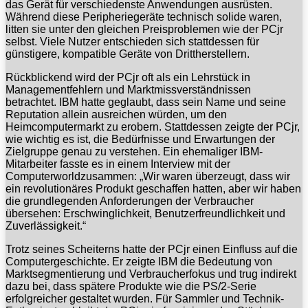
das Gerät für verschiedenste Anwendungen ausrüsten.
Während diese Peripheriegeräte technisch solide waren,
litten sie unter den gleichen Preisproblemen wie der PCjr
selbst. Viele Nutzer entschieden sich stattdessen für
günstigere, kompatible Geräte von Drittherstellern.
Rückblickend wird der PCjr oft als ein Lehrstück in
Managementfehlern und Marktmissverständnissen
betrachtet. IBM hatte geglaubt, dass sein Name und seine
Reputation allein ausreichen würden, um den
Heimcomputermarkt zu erobern. Stattdessen zeigte der PCjr,
wie wichtig es ist, die Bedürfnisse und Erwartungen der
Zielgruppe genau zu verstehen. Ein ehemaliger IBM-
Mitarbeiter fasste es in einem Interview mit der
Computerworldzusammen: „Wir waren überzeugt, dass wir
ein revolutionäres Produkt geschaffen hatten, aber wir haben
die grundlegenden Anforderungen der Verbraucher
übersehen: Erschwinglichkeit, Benutzerfreundlichkeit und
Zuverlässigkeit.“
Trotz seines Scheiterns hatte der PCjr einen Einfluss auf die
Computergeschichte. Er zeigte IBM die Bedeutung von
Marktsegmentierung und Verbraucherfokus und trug indirekt
dazu bei, dass spätere Produkte wie die PS/2-Serie
erfolgreicher gestaltet wurden. Für Sammler und Technik-