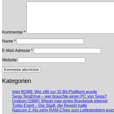
Kommentar
*
Name
*
E-Mail-Adresse
*
Website
Kategorien
Intel 80386: Wie x86 zur 32-Bit-Plattform wurde
Sega TeraDrive – wer brauchte einen PC von Sega?
Uridium (1986): Woran man einen Braybrook erkennt
Turbo Esprit – Die Stadt, die Regeln hatte
Nascom 2: Als zehn RAM-Chips zum Lieferproblem wur