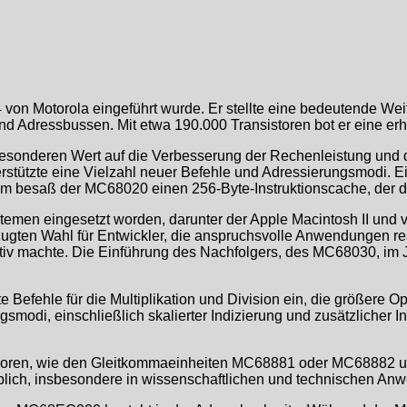
 von Motorola eingeführt wurde. Er stellte eine bedeutende Wei
 und Adressbussen. Mit etwa 190.000 Transistoren bot er eine 
sonderen Wert auf die Verbesserung der Rechenleistung und di
erstützte eine Vielzahl neuer Befehle und Adressierungsmodi. 
udem besaß der MC68020 einen 256-Byte-Instruktionscache, der d
temen eingesetzt worden, darunter der Apple Macintosh II und
rzugten Wahl für Entwickler, die anspruchsvolle Anwendungen rea
aktiv machte. Die Einführung des Nachfolgers, des MC68030, im
e Befehle für die Multiplikation und Division ein, die größere
ngsmodi, einschließlich skalierter Indizierung und zusätzliche
essoren, wie den Gleitkommaeinheiten MC68881 oder MC68882 
blich, insbesondere in wissenschaftlichen und technischen An