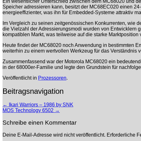
Ein wesentlicher Unterschied zwischen dem MC68020 und de
Speicher adressieren kann, besitzt der MC68EC020 einen 24
energieeffizienter, was ihn für Embedded-Systeme attraktiv ma
Im Vergleich zu seinen zeitgenössischen Konkurrenten, wie de
die Vielzahl der Adressierungsmodi wurden von Entwicklern ge
kompatiblen Markt, was teilweise auf die starke Marktposition
Heute findet der MC68020 noch Anwendung in bestimmten Embe
weiterhin zu einem wertvollen Werkzeug für das Verständnis
Zusammenfassend war der Motorola MC68020 ein bedeutender S
in der 68000er-Familie und legte den Grundstein für nachfolg
Veröffentlicht in
Prozessoren
.
Beitragsnavigation
←
Ikari Warriors – 1986 by SNK
MOS Technology 6502
→
Schreibe einen Kommentar
Deine E-Mail-Adresse wird nicht veröffentlicht.
Erforderliche F