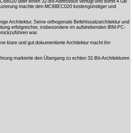
68020 über einen 32-Bit-Adressbus verfügt und somit 4 GB
Reduzierung machte den MC68EC020 kostengünstiger und
ge Architektur. Seine orthogonale Befehlssatzarchitektur und
eitung erfolgreicher, insbesondere im aufstrebenden IBM-PC-
urückzuführen war.
 klare und gut dokumentierte Architektur macht ihn
rung markierte den Übergang zu echten 32-Bit-Architekturen