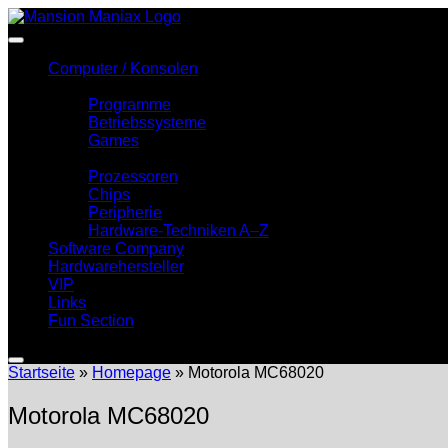
Zum
Inhalt
springen
Computer / Konsolen
Software
Programme
Betriebssysteme
Games
Hardware
Prozessoren
Chips
Peripherie
Hardware-Techniken A–Z
Software Company
Hardwarehersteller
VIP
Links
Fun Section
Startseite
»
Homepage
»
Motorola MC68020
Motorola MC68020