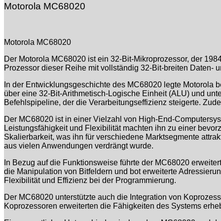
Motorola MC68020
Motorola MC68020
Der Motorola MC68020 ist ein 32-Bit-Mikroprozessor, der 1984
Prozessor dieser Reihe mit vollständig 32-Bit-breiten Daten-
In der Entwicklungsgeschichte des MC68020 legte Motorola be
über eine 32-Bit-Arithmetisch-Logische Einheit (ALU) und unt
Befehlspipeline, der die Verarbeitungseffizienz steigerte. Z
Der MC68020 ist in einer Vielzahl von High-End-Computersys
Leistungsfähigkeit und Flexibilität machten ihn zu einer bevo
Skalierbarkeit, was ihn für verschiedene Marktsegmente attr
aus vielen Anwendungen verdrängt wurde.
In Bezug auf die Funktionsweise führte der MC68020 erweitert
die Manipulation von Bitfeldern und bot erweiterte Adressieru
Flexibilität und Effizienz bei der Programmierung.
Der MC68020 unterstützte auch die Integration von Koproz
Koprozessoren erweiterten die Fähigkeiten des Systems erhe