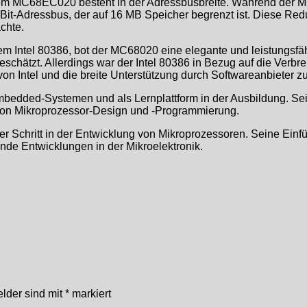
m MC68EC020 besteht in der Adressbusbreite. Während der MC
-Bit-Adressbus, der auf 16 MB Speicher begrenzt ist. Diese 
chte.
m Intel 80386, bot der MC68020 eine elegante und leistungsfähi
schätzt. Allerdings war der Intel 80386 in Bezug auf die Verbr
 von Intel und die breite Unterstützung durch Softwareanbieter z
dded-Systemen und als Lernplattform in der Ausbildung. Seine
 von Mikroprozessor-Design und -Programmierung.
chritt in der Entwicklung von Mikroprozessoren. Seine Einfüh
ende Entwicklungen in der Mikroelektronik.
elder sind mit
*
markiert