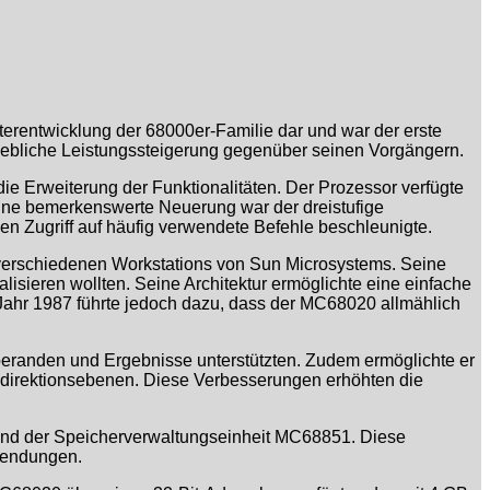
terentwicklung der 68000er-Familie dar und war der erste
erhebliche Leistungssteigerung gegenüber seinen Vorgängern.
e Erweiterung der Funktionalitäten. Der Prozessor verfügte
Eine bemerkenswerte Neuerung war der dreistufige
en Zugriff auf häufig verwendete Befehle beschleunigte.
 verschiedenen Workstations von Sun Microsystems. Seine
lisieren wollten. Seine Architektur ermöglichte eine einfache
 Jahr 1987 führte jedoch dazu, dass der MC68020 allmählich
 Operanden und Ergebnisse unterstützten. Zudem ermöglichte er
r Indirektionsebenen. Diese Verbesserungen erhöhten die
und der Speicherverwaltungseinheit MC68851. Diese
wendungen.