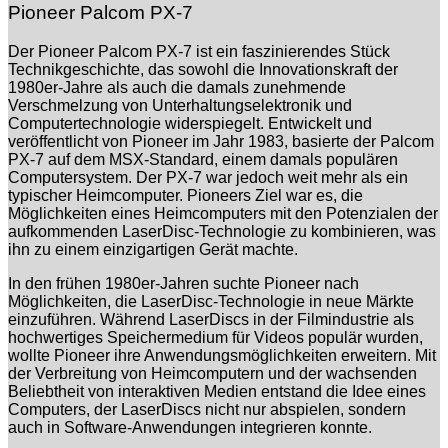
Pioneer Palcom PX-7
Der Pioneer Palcom PX-7 ist ein faszinierendes Stück
Technikgeschichte, das sowohl die Innovationskraft der
1980er-Jahre als auch die damals zunehmende
Verschmelzung von Unterhaltungselektronik und
Computertechnologie widerspiegelt. Entwickelt und
veröffentlicht von Pioneer im Jahr 1983, basierte der Palcom
PX-7 auf dem MSX-Standard, einem damals populären
Computersystem. Der PX-7 war jedoch weit mehr als ein
typischer Heimcomputer. Pioneers Ziel war es, die
Möglichkeiten eines Heimcomputers mit den Potenzialen der
aufkommenden LaserDisc-Technologie zu kombinieren, was
ihn zu einem einzigartigen Gerät machte.
In den frühen 1980er-Jahren suchte Pioneer nach
Möglichkeiten, die LaserDisc-Technologie in neue Märkte
einzuführen. Während LaserDiscs in der Filmindustrie als
hochwertiges Speichermedium für Videos populär wurden,
wollte Pioneer ihre Anwendungsmöglichkeiten erweitern. Mit
der Verbreitung von Heimcomputern und der wachsenden
Beliebtheit von interaktiven Medien entstand die Idee eines
Computers, der LaserDiscs nicht nur abspielen, sondern
auch in Software-Anwendungen integrieren konnte.