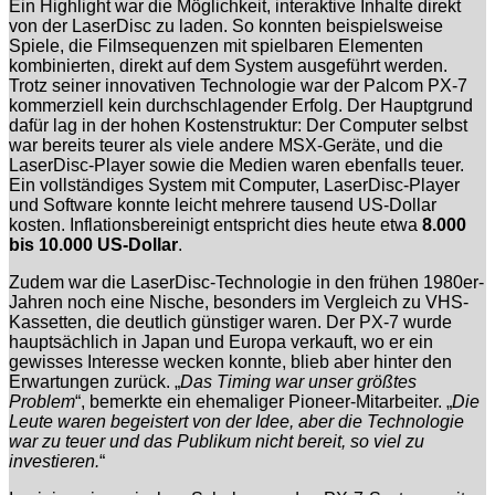
Ein Highlight war die Möglichkeit, interaktive Inhalte direkt
von der LaserDisc zu laden. So konnten beispielsweise
Spiele, die Filmsequenzen mit spielbaren Elementen
kombinierten, direkt auf dem System ausgeführt werden.
Trotz seiner innovativen Technologie war der Palcom PX-7
kommerziell kein durchschlagender Erfolg. Der Hauptgrund
dafür lag in der hohen Kostenstruktur: Der Computer selbst
war bereits teurer als viele andere MSX-Geräte, und die
LaserDisc-Player sowie die Medien waren ebenfalls teuer.
Ein vollständiges System mit Computer, LaserDisc-Player
und Software konnte leicht mehrere tausend US-Dollar
kosten. Inflationsbereinigt entspricht dies heute etwa
8.000
bis 10.000 US-Dollar
.
Zudem war die LaserDisc-Technologie in den frühen 1980er-
Jahren noch eine Nische, besonders im Vergleich zu VHS-
Kassetten, die deutlich günstiger waren. Der PX-7 wurde
hauptsächlich in Japan und Europa verkauft, wo er ein
gewisses Interesse wecken konnte, blieb aber hinter den
Erwartungen zurück. „
Das Timing war unser größtes
Problem
“, bemerkte ein ehemaliger Pioneer-Mitarbeiter. „
Die
Leute waren begeistert von der Idee, aber die Technologie
war zu teuer und das Publikum nicht bereit, so viel zu
investieren.
“