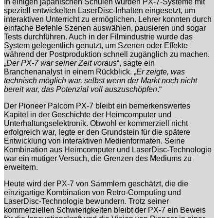
In einigen japanischen Schulen wurden PX-7-Systeme mit
speziell entwickelten LaserDisc-Inhalten eingesetzt, um
interaktiven Unterricht zu ermöglichen. Lehrer konnten durch
einfache Befehle Szenen auswählen, pausieren und sogar
Tests durchführen. Auch in der Filmindustrie wurde das
System gelegentlich genutzt, um Szenen oder Effekte
während der Postproduktion schnell zugänglich zu machen.
„
Der PX-7 war seiner Zeit voraus
“, sagte ein
Branchenanalyst in einem Rückblick. „
Er zeigte, was
technisch möglich war, selbst wenn der Markt noch nicht
bereit war, das Potenzial voll auszuschöpfen
.“
Der Pioneer Palcom PX-7 bleibt ein bemerkenswertes
Kapitel in der Geschichte der Heimcomputer und
Unterhaltungselektronik. Obwohl er kommerziell nicht
erfolgreich war, legte er den Grundstein für die spätere
Entwicklung von interaktiven Medienformaten. Seine
Kombination aus Heimcomputer und LaserDisc-Technologie
war ein mutiger Versuch, die Grenzen des Mediums zu
erweitern.
Heute wird der PX-7 von Sammlern geschätzt, die die
einzigartige Kombination von Retro-Computing und
LaserDisc-Technologie bewundern. Trotz seiner
kommerziellen Schwierigkeiten bleibt der PX-7 ein Beweis