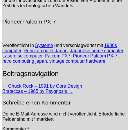
für die Innovationskraft und die Vision von Pioneer in einer
Zeit des technologischen Wandels.
Pioneer Palcom PX-7
Veröffentlicht in
Systeme
und verschlagwortet mit
1980s
computer
,
Heimcomputer Japan
,
Japanese home computer
,
Laserdisc computer
,
Palcom PX7
,
Pioneer Palcom PX-7
,
retro computing japan
,
vintage computer hardware
.
Beitragsnavigation
←
Chuck Rock – 1991 by Core Design
Brataccas – 1985 by Psygnosis
→
Schreibe einen Kommentar
Deine E-Mail-Adresse wird nicht veröffentlicht.
Erforderliche
Felder sind mit
*
markiert
Kommentar
*