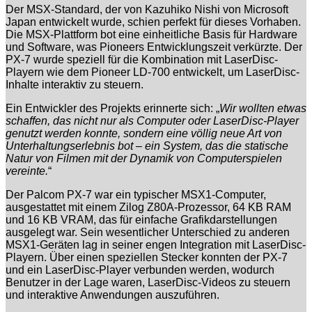
Der MSX-Standard, der von Kazuhiko Nishi von Microsoft
Japan entwickelt wurde, schien perfekt für dieses Vorhaben.
Die MSX-Plattform bot eine einheitliche Basis für Hardware
und Software, was Pioneers Entwicklungszeit verkürzte. Der
PX-7 wurde speziell für die Kombination mit LaserDisc-
Playern wie dem Pioneer LD-700 entwickelt, um LaserDisc-
Inhalte interaktiv zu steuern.
Ein Entwickler des Projekts erinnerte sich: „
Wir wollten etwas
schaffen, das nicht nur als Computer oder LaserDisc-Player
genutzt werden konnte, sondern eine völlig neue Art von
Unterhaltungserlebnis bot – ein System, das die statische
Natur von Filmen mit der Dynamik von Computerspielen
vereinte.
“
Der Palcom PX-7 war ein typischer MSX1-Computer,
ausgestattet mit einem Zilog Z80A-Prozessor, 64 KB RAM
und 16 KB VRAM, das für einfache Grafikdarstellungen
ausgelegt war. Sein wesentlicher Unterschied zu anderen
MSX1-Geräten lag in seiner engen Integration mit LaserDisc-
Playern. Über einen speziellen Stecker konnten der PX-7
und ein LaserDisc-Player verbunden werden, wodurch
Benutzer in der Lage waren, LaserDisc-Videos zu steuern
und interaktive Anwendungen auszuführen.