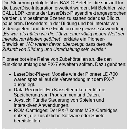
Die Steuerung erfolgte über BASIC-Befehle, die speziell für
die LaserDisc-Integration erweitert wurden. Mit Befehlen wie
CALL LDP konnte der LaserDisc-Player direkt angesprochen
werden, um bestimmte Szenen zu starten oder das Bild zu
pausieren. Besonders in der Bildung und bei interaktiven
Videospielen fand diese Funktion eine gewisse Anwendung.
„
Es war, als hätten wir die Tür zu einer völlig neuen Welt der
interaktiven Medien geöffnet
“, erklärte ein Pioneer-
Entwickler. „
Wir waren davon überzeugt, dass dies die
Zukunft von Bildung und Unterhaltung sein würde.
“
Pioneer bot eine Reihe von Zubehörteilen an, die den
Funktionsumfang des PX-7 erweitern sollten. Dazu gehörten:
LaserDisc-Player: Modelle wie der Pioneer LD-700
waren speziell auf die Verwendung mit dem PX-7
ausgelegt.
Data Recorder: Ein Kassettenrekorder für die
Speicherung von Programmen und Daten.
Joystick: Für die Steuerung von Spielen und
interaktiven Anwendungen.
ROM-Cartridges: Der PX-7 konnte MSX-Cartridges
nutzen, die zusätzliche Software oder Spiele
bereitstellten.