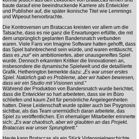
baute darauf eine beeindruckende Karriere als Entwickler
und Publisher auf, die später ikonische Titel wie Lemmings
und Wipeout hervorbrachte.
Die Kontroversen um Brataccas kreisten vor allem um die
Tatsache, dass es nie ganz die Erwartungen erfüllte, die mit
dem ursprünglich geplanten Bandersnatch verbunden
waren. Viele Fans von Imagine Software hatten gehofft, dass
das Spiel bahnbrechend sein würde, und waren enttäuscht,
dass es „
nur
“ ein ambitioniertes, aber unausgereiftes Spiel
wurde. Dennoch erkannten Kritiker die Innovationen an,
insbesondere die dynamische Spielwelt und die detaillierte
Grafik. Hetherington bemerkte dazu: „
Es war unser erstes
Spiel. Natürlich gab es Probleme, aber wir haben bewiesen,
dass wir ein Studio mit Visionen sind.
“
Während der Produktion von Bandersnatch wurde berichtet,
dass die Entwickler so hart arbeiteten, dass sie im Büro
schliefen und kaum Zeit für persönliche Angelegenheiten
hatten. Diese Leidenschaft wurde später auch bei Psygnosis
sichtbar, als das Team unermüdlich daran arbeitete, das
Spiel zu veröffentlichen. Ein ehemaliger Mitarbeiter erinnerte
sich: „
Es war chaotisch, aber wir glaubten an das Projekt.
Brataccas war unser Sprungbrett.
“
Heute kann Brataccas als ein Stück Videospielgeschichte