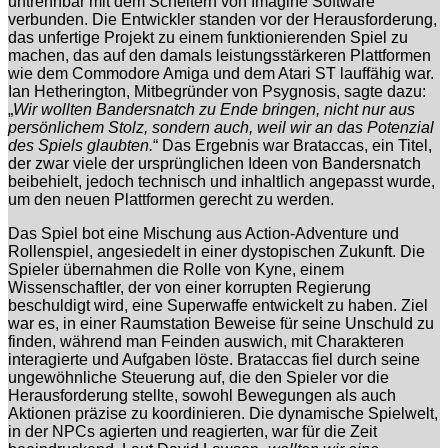
untrennbar mit dem Scheitern von Imagine Software
verbunden. Die Entwickler standen vor der Herausforderung,
das unfertige Projekt zu einem funktionierenden Spiel zu
machen, das auf den damals leistungsstärkeren Plattformen
wie dem Commodore Amiga und dem Atari ST lauffähig war.
Ian Hetherington, Mitbegründer von Psygnosis, sagte dazu:
„
Wir wollten Bandersnatch zu Ende bringen, nicht nur aus
persönlichem Stolz, sondern auch, weil wir an das Potenzial
des Spiels glaubten.
“ Das Ergebnis war Brataccas, ein Titel,
der zwar viele der ursprünglichen Ideen von Bandersnatch
beibehielt, jedoch technisch und inhaltlich angepasst wurde,
um den neuen Plattformen gerecht zu werden.
Das Spiel bot eine Mischung aus Action-Adventure und
Rollenspiel, angesiedelt in einer dystopischen Zukunft. Die
Spieler übernahmen die Rolle von Kyne, einem
Wissenschaftler, der von einer korrupten Regierung
beschuldigt wird, eine Superwaffe entwickelt zu haben. Ziel
war es, in einer Raumstation Beweise für seine Unschuld zu
finden, während man Feinden auswich, mit Charakteren
interagierte und Aufgaben löste. Brataccas fiel durch seine
ungewöhnliche Steuerung auf, die den Spieler vor die
Herausforderung stellte, sowohl Bewegungen als auch
Aktionen präzise zu koordinieren. Die dynamische Spielwelt,
in der NPCs agierten und reagierten, war für die Zeit