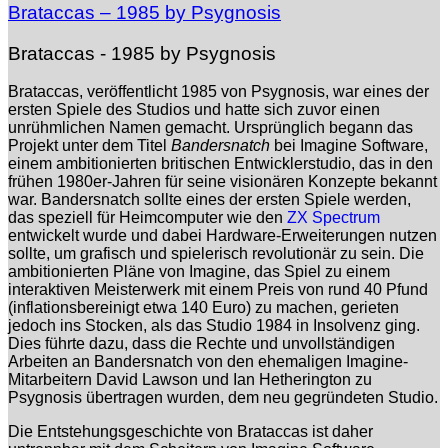
Brataccas – 1985 by Psygnosis
Brataccas - 1985 by Psygnosis
Brataccas, veröffentlicht 1985 von Psygnosis, war eines der
ersten Spiele des Studios und hatte sich zuvor einen
unrühmlichen Namen gemacht. Ursprünglich begann das
Projekt unter dem Titel
Bandersnatch
bei Imagine Software,
einem ambitionierten britischen Entwicklerstudio, das in den
frühen 1980er-Jahren für seine visionären Konzepte bekannt
war. Bandersnatch sollte eines der ersten Spiele werden,
das speziell für Heimcomputer wie den
ZX Spectrum
entwickelt wurde und dabei Hardware-Erweiterungen nutzen
sollte, um grafisch und spielerisch revolutionär zu sein. Die
ambitionierten Pläne von Imagine, das Spiel zu einem
interaktiven Meisterwerk mit einem Preis von rund 40 Pfund
(inflationsbereinigt etwa 140 Euro) zu machen, gerieten
jedoch ins Stocken, als das Studio 1984 in Insolvenz ging.
Dies führte dazu, dass die Rechte und unvollständigen
Arbeiten an Bandersnatch von den ehemaligen Imagine-
Mitarbeitern David Lawson und Ian Hetherington zu
Psygnosis übertragen wurden, dem neu gegründeten Studio.
Die Entstehungsgeschichte von Brataccas ist daher