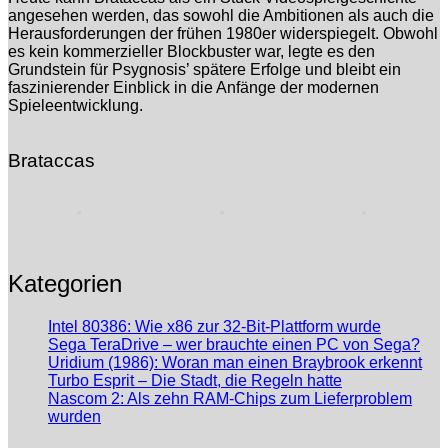
angesehen werden, das sowohl die Ambitionen als auch die
Herausforderungen der frühen 1980er widerspiegelt. Obwohl
es kein kommerzieller Blockbuster war, legte es den
Grundstein für Psygnosis’ spätere Erfolge und bleibt ein
faszinierender Einblick in die Anfänge der modernen
Spieleentwicklung.
Brataccas
Kategorien
Intel 80386: Wie x86 zur 32-Bit-Plattform wurde
Sega TeraDrive – wer brauchte einen PC von Sega?
Uridium (1986): Woran man einen Braybrook erkennt
Turbo Esprit – Die Stadt, die Regeln hatte
Nascom 2: Als zehn RAM-Chips zum Lieferproblem
wurden