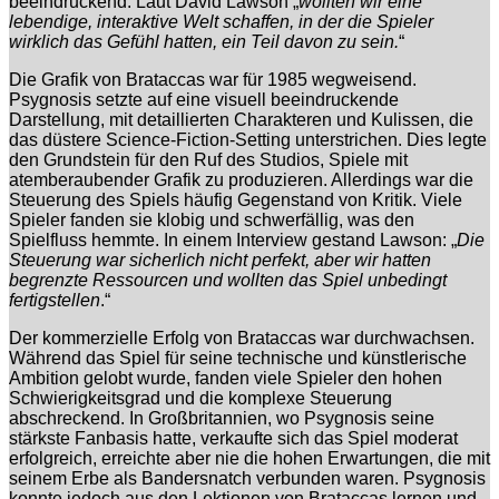
beeindruckend. Laut David Lawson „
wollten wir eine
lebendige, interaktive Welt schaffen, in der die Spieler
wirklich das Gefühl hatten, ein Teil davon zu sein.
“
Die Grafik von Brataccas war für 1985 wegweisend.
Psygnosis setzte auf eine visuell beeindruckende
Darstellung, mit detaillierten Charakteren und Kulissen, die
das düstere Science-Fiction-Setting unterstrichen. Dies legte
den Grundstein für den Ruf des Studios, Spiele mit
atemberaubender Grafik zu produzieren. Allerdings war die
Steuerung des Spiels häufig Gegenstand von Kritik. Viele
Spieler fanden sie klobig und schwerfällig, was den
Spielfluss hemmte. In einem Interview gestand Lawson: „
Die
Steuerung war sicherlich nicht perfekt, aber wir hatten
begrenzte Ressourcen und wollten das Spiel unbedingt
fertigstellen
.“
Der kommerzielle Erfolg von Brataccas war durchwachsen.
Während das Spiel für seine technische und künstlerische
Ambition gelobt wurde, fanden viele Spieler den hohen
Schwierigkeitsgrad und die komplexe Steuerung
abschreckend. In Großbritannien, wo Psygnosis seine
stärkste Fanbasis hatte, verkaufte sich das Spiel moderat
erfolgreich, erreichte aber nie die hohen Erwartungen, die mit
seinem Erbe als Bandersnatch verbunden waren. Psygnosis
konnte jedoch aus den Lektionen von Brataccas lernen und