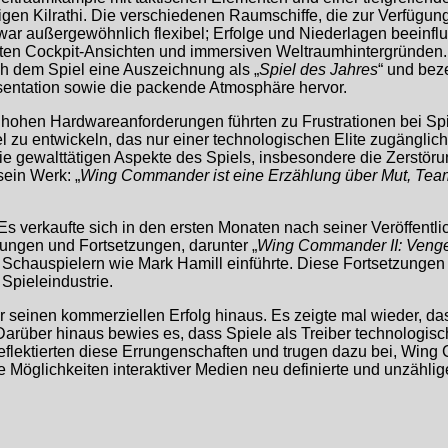
gen Kilrathi. Die verschiedenen Raumschiffe, die zur Verfügung
war außergewöhnlich flexibel; Erfolge und Niederlagen beeinflus
llierten Cockpit-Ansichten und immersiven Weltraumhintergründe
 dem Spiel eine Auszeichnung als „
Spiel des Jahres
“ und beze
sentation sowie die packende Atmosphäre hervor.
hohen Hardwareanforderungen führten zu Frustrationen bei Spiel
iel zu entwickeln, das nur einer technologischen Elite zugängl
 gewalttätigen Aspekte des Spiels, insbesondere die Zerstörung 
sein Werk: „
Wing Commander ist eine Erzählung über Mut, Teamar
s verkaufte sich in den ersten Monaten nach seiner Veröffentl
erungen und Fortsetzungen, darunter „
Wing Commander II: Vengea
t Schauspielern wie Mark Hamill einführte. Diese Fortsetzunge
 Spieleindustrie.
 seinen kommerziellen Erfolg hinaus. Es zeigte mal wieder, 
rüber hinaus bewies es, dass Spiele als Treiber technologisc
eflektierten diese Errungenschaften und trugen dazu bei, Wing
ie Möglichkeiten interaktiver Medien neu definierte und unzählige