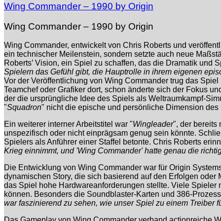
Wing Commander – 1990 by Origin
Wing Commander – 1990 by Origin
Wing Commander, entwickelt von Chris Roberts und veröffentl
ein technischer Meilenstein, sondern setzte auch neue Maßs
Roberts’ Vision, ein Spiel zu schaffen, das die Dramatik und S
Spielern das Gefühl gibt, die Hauptrolle in ihrem eigenen ep
Vor der Veröffentlichung von Wing Commander trug das Spiel m
Teamchef oder Grafiker dort, schon änderte sich der Fokus u
der die ursprüngliche Idee des Spiels als Weltraumkampf-Sim
"
Squadron
" nicht die epische und persönliche Dimension des 
Ein weiterer interner Arbeitstitel war "
Wingleader
", der berei
unspezifisch oder nicht einprägsam genug sein könnte. Schließl
Spielers als Anführer einer Staffel betonte. Chris Roberts erinne
Krieg einnimmt, und 'Wing Commander' hatte genau die richtig
Die Entwicklung von Wing Commander war für Origin Systems e
dynamischen Story, die sich basierend auf den Erfolgen oder 
das Spiel hohe Hardwareanforderungen stellte. Viele Spiele
können. Besonders die Soundblaster-Karten und 386-Prozesso
war faszinierend zu sehen, wie unser Spiel zu einem Treiber fü
Das Gameplay von Wing Commander verband actionreiche Weltr