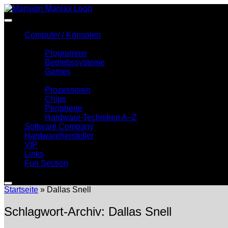
Zum
Inhalt
springen
Computer / Konsolen
Software
Programme
Betriebssysteme
Games
Hardware
Prozessoren
Chips
Peripherie
Hardware-Techniken A–Z
Software Company
Hardwarehersteller
VIP
Links
Fun Section
Startseite
»
Dallas Snell
Schlagwort-Archiv:
Dallas Snell