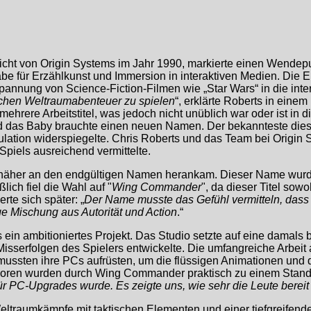
icht von Origin Systems im Jahr 1990, markierte einen Wendepu
täbe für Erzählkunst und Immersion in interaktiven Medien. D
pannung von Science-Fiction-Filmen wie „Star Wars“ in die intera
ischen Weltraumabenteuer zu spielen
“, erklärte Roberts in einem 
ehrere Arbeitstitel, was jedoch nicht unüblich war oder ist in 
nd das Baby brauchte einen neuen Namen. Der bekannteste diese
ulation widerspiegelte. Chris Roberts und das Team bei Origin
Spiels ausreichend vermittelte.
ts näher an den endgültigen Namen herankam. Dieser Name wurd
ich fiel die Wahl auf "
Wing Commander
", da dieser Titel sowo
rte sich später: „
Der Name musste das Gefühl vermitteln, dass d
e Mischung aus Autorität und Action
.“
in ambitioniertes Projekt. Das Studio setzte auf eine damals
Misserfolgen des Spielers entwickelte. Die umfangreiche Arbeit
r mussten ihre PCs aufrüsten, um die flüssigen Animationen u
ren wurden durch Wing Commander praktisch zu einem Standard
r PC-Upgrades wurde. Es zeigte uns, wie sehr die Leute bereit w
aumkämpfe mit taktischen Elementen und einer tiefgreifenden