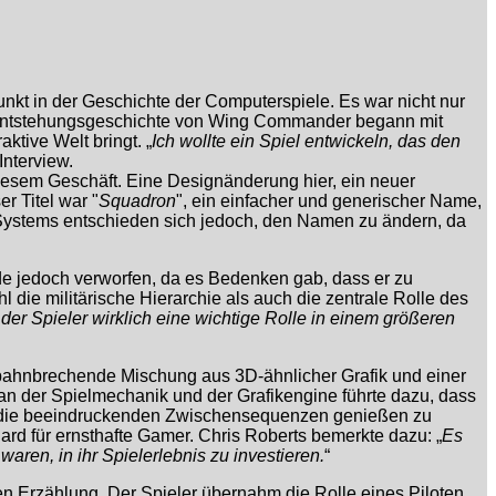
nkt in der Geschichte der Computerspiele. Es war nicht nur
ie Entstehungsgeschichte von Wing Commander begann mit
ktive Welt bringt. „
Ich wollte ein Spiel entwickeln, das den
Interview.
diesem Geschäft. Eine Designänderung hier, ein neuer
r Titel war "
Squadron
", ein einfacher und generischer Name,
 Systems entschieden sich jedoch, den Namen zu ändern, da
e jedoch verworfen, da es Bedenken gab, dass er zu
hl die militärische Hierarchie als auch die zentrale Rolle des
er Spieler wirklich eine wichtige Rolle in einem größeren
 bahnbrechende Mischung aus 3D-ähnlicher Grafik und einer
 an der Spielmechanik und der Grafikengine führte dazu, dass
nd die beeindruckenden Zwischensequenzen genießen zu
 für ernsthafte Gamer. Chris Roberts bemerkte dazu: „
Es
aren, in ihr Spielerlebnis zu investieren.
“
 Erzählung. Der Spieler übernahm die Rolle eines Piloten