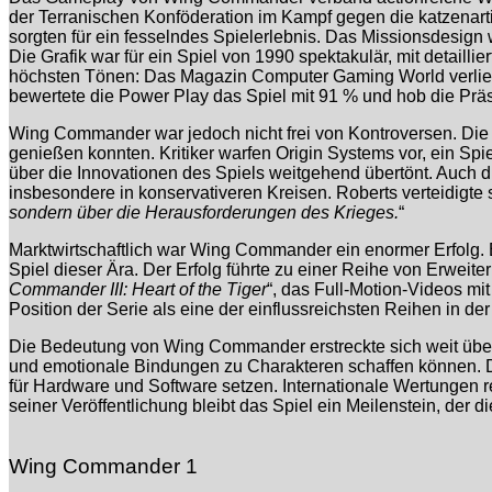
der Terranischen Konföderation im Kampf gegen die katzenarti
sorgten für ein fesselndes Spielerlebnis. Das Missionsdesign 
Die Grafik war für ein Spiel von 1990 spektakulär, mit detai
höchsten Tönen: Das Magazin Computer Gaming World verlieh
bewertete die Power Play das Spiel mit 91 % und hob die Prä
Wing Commander war jedoch nicht frei von Kontroversen. Die 
genießen konnten. Kritiker warfen Origin Systems vor, ein Sp
über die Innovationen des Spiels weitgehend übertönt. Auch die
insbesondere in konservativeren Kreisen. Roberts verteidigte 
sondern über die Herausforderungen des Krieges.
“
Marktwirtschaftlich war Wing Commander ein enormer Erfolg. E
Spiel dieser Ära. Der Erfolg führte zu einer Reihe von Erweit
Commander III: Heart of the Tiger
“, das Full-Motion-Videos mi
Position der Serie als eine der einflussreichsten Reihen in der
Die Bedeutung von Wing Commander erstreckte sich weit über
und emotionale Bindungen zu Charakteren schaffen können. Da
für Hardware und Software setzen. Internationale Wertungen r
seiner Veröffentlichung bleibt das Spiel ein Meilenstein, der d
Wing Commander 1