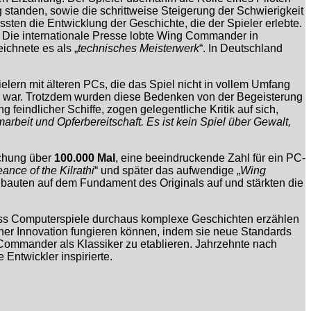
 standen, sowie die schrittweise Steigerung der Schwierigkeit
sten die Entwicklung der Geschichte, die der Spieler erlebte.
n. Die internationale Presse lobte Wing Commander in
ichnete es als „
technisches Meisterwerk
“. In Deutschland
ern mit älteren PCs, die das Spiel nicht in vollem Umfang
ich war. Trotzdem wurden diese Bedenken von der Begeisterung
feindlicher Schiffe, zogen gelegentliche Kritik auf sich,
beit und Opferbereitschaft. Es ist kein Spiel über Gewalt,
ichung über
100.000 Mal
, eine beeindruckende Zahl für ein PC-
nce of the Kilrathi
“ und später das aufwendige „
Wing
n bauten auf dem Fundament des Originals auf und stärkten die
dass Computerspiele durchaus komplexe Geschichten erzählen
her Innovation fungieren können, indem sie neue Standards
 Commander als Klassiker zu etablieren. Jahrzehnte nach
 Entwickler inspirierte.