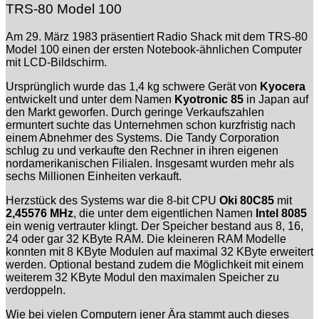
TRS-80 Model 100
Am 29. März 1983 präsentiert Radio Shack mit dem TRS-80
Model 100 einen der ersten Notebook-ähnlichen Computer
mit LCD-Bildschirm.
Ursprünglich wurde das 1,4 kg schwere Gerät von
Kyocera
entwickelt und unter dem Namen
Kyotronic 85
in Japan auf
den Markt geworfen. Durch geringe Verkaufszahlen
ermuntert suchte das Unternehmen schon kurzfristig nach
einem Abnehmer des Systems. Die Tandy Corporation
schlug zu und verkaufte den Rechner in ihren eigenen
nordamerikanischen Filialen. Insgesamt wurden mehr als
sechs Millionen Einheiten verkauft.
Herzstück des Systems war die 8-bit CPU
Oki 80C85
mit
2,45576 MHz
, die unter dem eigentlichen Namen
Intel 8085
ein wenig vertrauter klingt. Der Speicher bestand aus 8, 16,
24 oder gar 32 KByte RAM. Die kleineren RAM Modelle
konnten mit 8 KByte Modulen auf maximal 32 KByte erweitert
werden. Optional bestand zudem die Möglichkeit mit einem
weiterem 32 KByte Modul den maximalen Speicher zu
verdoppeln.
Wie bei vielen Computern jener Ära stammt auch dieses