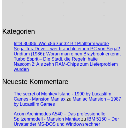
Kategorien
Intel 80386: Wie x86 zur 32-Bit-Plattform wurde
Sega TeraDrive – wer brauchte einen PC von Sega?
Uridium (1986): Woran man einen Braybrook erkennt
Turbo Esprit – Die Stadt, die Regeln hatte
Nascom 2: Als zehn RAM-Chips zum Lieferproblem
wurden
Neueste Kommentare
The secret of Monkey Island - 1990 by Lucasfilm
Games - Mansion Maniax
zu
Maniac Mansion – 1987
by Lucasfilm Games
Acorn Archimedes A540 – Das professionelle
Spitzenmodell - Mansion Maniax
zu
IBM 5150 – Der
Urvater der MS-DOS und Windowsrechner