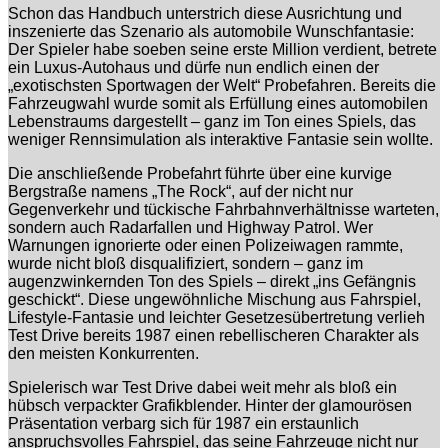
Schon das Handbuch unterstrich diese Ausrichtung und
inszenierte das Szenario als automobile Wunschfantasie:
Der Spieler habe soeben seine erste Million verdient, betrete
ein Luxus-Autohaus und dürfe nun endlich einen der
„exotischsten Sportwagen der Welt“ Probefahren. Bereits die
Fahrzeugwahl wurde somit als Erfüllung eines automobilen
Lebenstraums dargestellt – ganz im Ton eines Spiels, das
weniger Rennsimulation als interaktive Fantasie sein wollte.
Die anschließende Probefahrt führte über eine kurvige
Bergstraße namens „The Rock“, auf der nicht nur
Gegenverkehr und tückische Fahrbahnverhältnisse warteten,
sondern auch Radarfallen und Highway Patrol. Wer
Warnungen ignorierte oder einen Polizeiwagen rammte,
wurde nicht bloß disqualifiziert, sondern – ganz im
augenzwinkernden Ton des Spiels – direkt „ins Gefängnis
geschickt“. Diese ungewöhnliche Mischung aus Fahrspiel,
Lifestyle-Fantasie und leichter Gesetzesübertretung verlieh
Test Drive bereits 1987 einen rebellischeren Charakter als
den meisten Konkurrenten.
Spielerisch war Test Drive dabei weit mehr als bloß ein
hübsch verpackter Grafikblender. Hinter der glamourösen
Präsentation verbarg sich für 1987 ein erstaunlich
anspruchsvolles Fahrspiel, das seine Fahrzeuge nicht nur