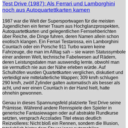
Test Drive (1987): Als Ferrari und Lamborghini
noch aus Autoquartettkarten kamen
1987 war die Welt der Supersportwagen für die meisten
Jugendlichen ein ferner Traum aus Hochglanzprospekten,
Autoquartettkarten und gelegentlichen Fernsehberichten
über Reiche, die Dinge fuhren, deren Namen allein schon
exotisch klangen. Ein Ferrari Testarossa, ein Lamborghini
Countach oder ein Porsche 911 Turbo waren keine
Fahrzeuge, die man im Alltag sah – sie waren Statussymbole
einer anderen Welt, technische Fabelwesen auf Rädern,
deren Leistungsdaten man auswendig lernte, obwohl man
sie vermutlich nie aus der Nähe erleben würde. Auf
Schulhöfen wurden Quartettkarten verglichen, diskutiert und
verteidigt wie mittelalterliche Wappen; 309 km/h schlugen
290 km/h, zwölf Zylinder galten automatisch als besser als
acht, und wer einen Countach in der Hand hielt, hatte
ohnehin gewonnen.
Genau in dieses Spannungsfeld platzierte Test Drive seine
Prämisse. Während andere Rennspiele den Spieler in
generische Fantasiewagen oder auf abstrakte Rundkurse
setzten, versprach Accolades Titel etwas deutlich
Reizvolleres: Nicht bloß ein Rennen, sondern die Illusion,