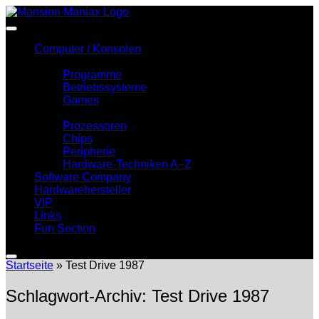
Zum
Inhalt
springen
Computer / Konsolen
Software
Programme
Betriebssysteme
Games
Hardware
Prozessoren
Chips
Peripherie
Hardware-Techniken A–Z
Software Company
Hardwarehersteller
VIP
Links
Fun Section
Startseite
»
Test Drive 1987
Schlagwort-Archiv:
Test Drive 1987