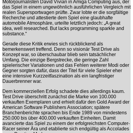
Motorjournalisten David Vivian in Amiga Computing aus, der
das Spiel in einem ungewöhnlich ausführlichen Vergleich mit
realen Supersportwagen prüfte. Zwar lobte er die sorgfältige
Recherche und attestierte dem Spiel eine glaubhafte
automobile Atmosphäre, urteilte letztlich jedoch: „A great
idea, well researched. But lacks programming sparkle and
substance.“
Gerade diese Kritik erwies sich rückblickend als
bemerkenswert treffend. Denn so visionär Test Drive als
Konzept war, so überschaubar blieb sein tatsächlicher
Umfang. Die einzige Bergstrecke, die geringe Zahl
spielerischer Variationen und das Fehlen weiterer Modi oder
Gegner sorgten dafür, dass der Titel für viele Spieler eher
eine intensive Kurzzeitfaszination als ein langfristiger
Dauerbrenner war.
Dem kommerziellen Erfolg schadete dies allerdings kaum.
Test Drive überschritt zunächst die Marke von 100.000
verkauften Exemplaren und erhielt dafür den Gold Award der
American Software Publishers Association; spätere
Branchenberichte sprachen bis Ende 1989 von mindestens
250.000 bis über 400.000 verkauften Einheiten. Damit
avancierte das Spiel zu einem der erfolgreichsten Computer-
Racer seiner Ära und etablierte sich endgültig als Accolades