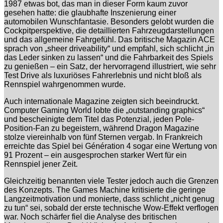
1987 etwas bot, das man in dieser Form kaum zuvor
gesehen hatte: die glaubhafte Inszenierung einer
automobilen Wunschfantasie. Besonders gelobt wurden die
Cockpitperspektive, die detaillierten Fahrzeugdarstellungen
und das allgemeine Fahrgefühl. Das britische Magazin ACE
sprach von „sheer driveability“ und empfahl, sich schlicht „in
das Leder sinken zu lassen“ und die Fahrbarkeit des Spiels
zu genießen – ein Satz, der hervorragend illustriert, wie sehr
Test Drive als luxuriöses Fahrerlebnis und nicht bloß als
Rennspiel wahrgenommen wurde.
Auch internationale Magazine zeigten sich beeindruckt.
Computer Gaming World lobte die „outstanding graphics“
und bescheinigte dem Titel das Potenzial, jeden Pole-
Position-Fan zu begeistern, während Dragon Magazine
stolze viereinhalb von fünf Sternen vergab. In Frankreich
erreichte das Spiel bei Génération 4 sogar eine Wertung von
91 Prozent – ein ausgesprochen starker Wert für ein
Rennspiel jener Zeit.
Gleichzeitig benannten viele Tester jedoch auch die Grenzen
des Konzepts. The Games Machine kritisierte die geringe
Langzeitmotivation und monierte, dass schlicht „nicht genug
zu tun“ sei, sobald der erste technische Wow-Effekt verflogen
war. Noch schärfer fiel die Analyse des britischen