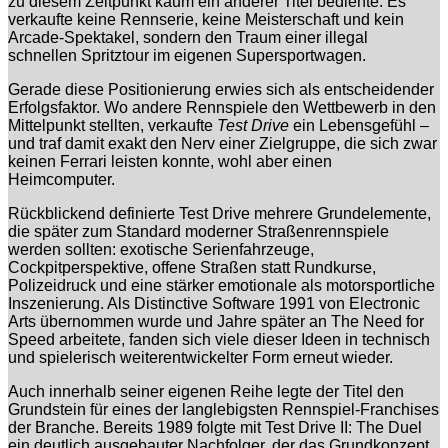
zu diesem Zeitpunkt kaum ein anderer Titel bediente: Es
verkaufte keine Rennserie, keine Meisterschaft und kein
Arcade-Spektakel, sondern den Traum einer illegal
schnellen Spritztour im eigenen Supersportwagen.
Gerade diese Positionierung erwies sich als entscheidender
Erfolgsfaktor. Wo andere Rennspiele den Wettbewerb in den
Mittelpunkt stellten, verkaufte
Test Drive
ein Lebensgefühl –
und traf damit exakt den Nerv einer Zielgruppe, die sich zwar
keinen Ferrari leisten konnte, wohl aber einen
Heimcomputer.
Rückblickend definierte Test Drive mehrere Grundelemente,
die später zum Standard moderner Straßenrennspiele
werden sollten: exotische Serienfahrzeuge,
Cockpitperspektive, offene Straßen statt Rundkurse,
Polizeidruck und eine stärker emotionale als motorsportliche
Inszenierung. Als Distinctive Software 1991 von Electronic
Arts übernommen wurde und Jahre später an The Need for
Speed arbeitete, fanden sich viele dieser Ideen in technisch
und spielerisch weiterentwickelter Form erneut wieder.
Auch innerhalb seiner eigenen Reihe legte der Titel den
Grundstein für eines der langlebigsten Rennspiel-Franchises
der Branche. Bereits 1989 folgte mit Test Drive II: The Duel
ein deutlich ausgebauter Nachfolger, der das Grundkonzept