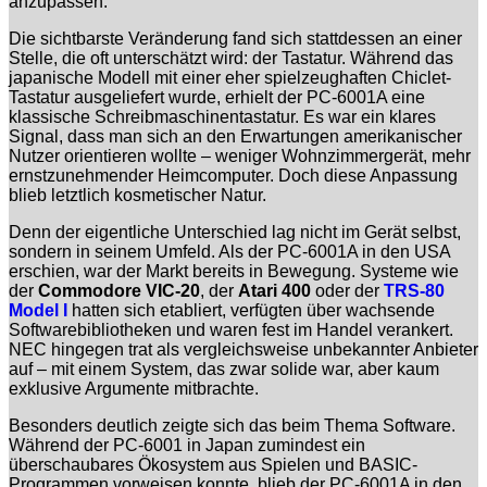
anzupassen.
Die sichtbarste Veränderung fand sich stattdessen an einer
Stelle, die oft unterschätzt wird: der Tastatur. Während das
japanische Modell mit einer eher spielzeughaften Chiclet-
Tastatur ausgeliefert wurde, erhielt der PC-6001A eine
klassische Schreibmaschinentastatur. Es war ein klares
Signal, dass man sich an den Erwartungen amerikanischer
Nutzer orientieren wollte – weniger Wohnzimmergerät, mehr
ernstzunehmender Heimcomputer. Doch diese Anpassung
blieb letztlich kosmetischer Natur.
Denn der eigentliche Unterschied lag nicht im Gerät selbst,
sondern in seinem Umfeld. Als der PC-6001A in den USA
erschien, war der Markt bereits in Bewegung. Systeme wie
der
Commodore VIC-20
, der
Atari 400
oder der
TRS-80
Model I
hatten sich etabliert, verfügten über wachsende
Softwarebibliotheken und waren fest im Handel verankert.
NEC hingegen trat als vergleichsweise unbekannter Anbieter
auf – mit einem System, das zwar solide war, aber kaum
exklusive Argumente mitbrachte.
Besonders deutlich zeigte sich das beim Thema Software.
Während der PC-6001 in Japan zumindest ein
überschaubares Ökosystem aus Spielen und BASIC-
Programmen vorweisen konnte, blieb der PC-6001A in den