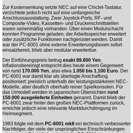
Zur Kostensenkung setzte NEC auf eine Chiclet-Tastatur,
verzichtete jedoch nicht auf eine umfangreiche
Anschlussausstattung. Zwei Joystick-Ports, RF- und
Composite-Video, Kassetten- und Druckerschnittstellen
waren serienmäßig vorhanden. Über einen Modulschacht
konnten Programme geladen, der Arbeitsspeicher erweitert
oder zusätzliche Funktionen nachgerüstet werden. Damit
war der PC-6001 ohne externe Erweiterungsboxen sofort
einsatzbereit, blieb aber modular erweiterbar.
Der Einführungspreis betrug
exakt 89.800 Yen
.
Inflationsbereinigt entspricht dies heute einem Gegenwert
von rund
170.000 Yen
, also etwa
1.050 bis 1.100 Euro
. Der
PC-6001 war damit klar als überlegte Anschaffung
positioniert: preislich unterhalb der leistungsstärkeren NEC-
Modelle, aber deutlich oberhalb reiner Spielkonsolen. Für
das Urmodell werden in japanischen Übersichten
rund
150.000 ausgelieferte Einheiten
genannt. Damit blieb der
PC-6001 zwar hinter den großen NEC-Plattformen zurück,
erreichte jedoch eine relevante Marktdurchdringung im
Heimsegment.
1983 folgte mit dem
PC-6001 mkII
ein technisch verbesserter
Nachfolger, der viele der ursprünglichen Einschränkungen