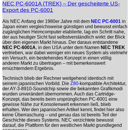
NEC PC-6001A (TREK) – Der gescheiterte US-
Export des PC-6001
Als NEC Anfang der 1980er Jahre mit dem
NEC PC-6001
in
Japan einen vergleichsweise günstigen und bewusst einfach
zugänglichen Heimcomputer etablierte, lag ein Schritt nahe,
der aus heutiger Sicht fast selbstverständlich wirkt: der Blick
über den eigenen Markt hinaus. Der daraus entstandene
NEC PC-6001A
, in den USA unter dem Namen
NEC TREK
vertrieben, war dabei weniger ein neues System als vielmehr
ein Versuch, ein bestehendes Konzept in einen völlig
anderen Markt zu übertragen – mit bemerkenswert
ernüchterndem Ergebnis.
Technisch blieb der Rechner weitgehend identisch mit
seinem japanischen Vorbild. Die
Z80
-kompatible Architektur,
der AY-3-8910-Soundchip sowie die bekannten Grafikmodi
wurden unverändert übernommen. Auch das Cartridge-
Konzept, das bereits beim ursprünglichen PC-6001 eine
gewisse Nähe zur Konsolenwelt erkennen ließ, blieb
erhalten. Wer den japanischen Artikel kennt, findet hier also
keine Überraschung – und genau das ist bereits Teil der
Geschichte dieses Systems. NEC verzichtete bewusst
darauf, die Plattform für den westlichen Markt grundlegend