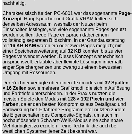
nachhaltig.
Charakteristisch für den PC-6001 war das sogenannte
Page-
Konzept
. Hauptspeicher und Grafik-VRAM teilten sich
denselben Adressraum, weshalb der Nutzer beim
Einschalten festlegte, wie viele sogenannte Pages genutzt
werden sollten. Jede Page entsprach dabei einem
vollständig separaten Bildschirm. In der Grundausstattung
mit
16 KB RAM
waren ein oder zwei Pages möglich; mit
einer Speichererweiterung auf
32 KB
konnten bis zu vier
Pages verwendet werden. Dieses Konzept war technisch
anspruchsvoll, erlaubte aber flexible Lösungen innerhalb
enger Speichergrenzen und zwang zu einem bewussten
Umgang mit Ressourcen.
Der Rechner verfügte über einen Textmodus mit
32 Spalten
× 16 Zeilen
sowie mehrere Grafikmodi, die sich in Auflösung
und Farbtiefe unterschieden. In der Praxis nutzten die
meisten Spiele den Modus mit
128 × 192 Pixeln und vier
Farben
, da er den besten Kompromiss aus Detailgrad und
Farbwirkung bot. Erfahrene Programmierer nutzten zudem
die Eigenschaften des Composite-Signals, um auch im
hochauflösenden Schwarz-Weiß-Modus eine scheinbare
Mehrfarbigkeit zu erzielen – eine Technik, die auch bei
westlichen Systemen jener Zeit bekannt war.