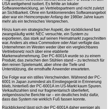
USA weitgehend isoliert. Es fehlte an lokaler
Softwareentwicklung, an Vertriebspartnern und nicht zuletzt
an Sichtbarkeit. Ohne ein funktionierendes Softwareangebot
aber war ein Heimcomputer Anfang der 1980er Jahre kaum
mehr als ein technisches Versprechen.
Hinzu kam ein strategischer Aspekt, der rückblickend fast
zwangsläufig wirkt: NEC versuchte, ein System zu
exportieren, das stark auf seinen Heimatmarkt zugeschnitten
war. Anders als etwa Commodore oder Atari verfügte das
Unternehmen im Westen weder über ein vergleichbares
Vertriebsnetz noch über eine etablierte
Markenwahrnehmung. Der PC-6001A wurde so zu einem
Produkt, das zwischen den Stühlen stand – zu technisch für
den reinen Spielemarkt, aber ohne die Tiefe und
Unterstützung, die ernsthafte Anwender erwarteten.
Die Folge war ein stilles Verschwinden. Während der PC-
6001 in Japan zumindest als Einstiegsgerät in Erinnerung
blieb, hinterließ der PC-6001A im US-Markt kaum Spuren.
Verkaufszahlen sind nur fragmentarisch überliefert,
zeitgenössische Berichte rar – ein deutliches Indiz dafür,
dass das System nie wirklich Fuß fassen konnte.
Rückblickend lässt sich der PC-6001A daher weniger als