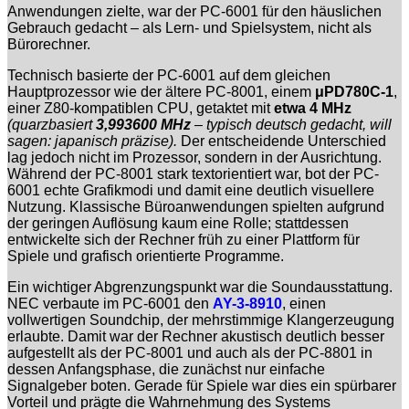
Anwendungen zielte, war der PC-6001 für den häuslichen
Gebrauch gedacht – als Lern- und Spielsystem, nicht als
Bürorechner.
Technisch basierte der PC-6001 auf dem gleichen
Hauptprozessor wie der ältere PC-8001, einem
μPD780C-1
,
einer Z80-kompatiblen CPU, getaktet mit
etwa 4 MHz
(quarzbasiert
3,993600 MHz
– typisch deutsch gedacht, will
sagen: japanisch präzise).
Der entscheidende Unterschied
lag jedoch nicht im Prozessor, sondern in der Ausrichtung.
Während der PC-8001 stark textorientiert war, bot der PC-
6001 echte Grafikmodi und damit eine deutlich visuellere
Nutzung. Klassische Büroanwendungen spielten aufgrund
der geringen Auflösung kaum eine Rolle; stattdessen
entwickelte sich der Rechner früh zu einer Plattform für
Spiele und grafisch orientierte Programme.
Ein wichtiger Abgrenzungspunkt war die Soundausstattung.
NEC verbaute im PC-6001 den
AY-3-8910
, einen
vollwertigen Soundchip, der mehrstimmige Klangerzeugung
erlaubte. Damit war der Rechner akustisch deutlich besser
aufgestellt als der PC-8001 und auch als der PC-8801 in
dessen Anfangsphase, die zunächst nur einfache
Signalgeber boten. Gerade für Spiele war dies ein spürbarer
Vorteil und prägte die Wahrnehmung des Systems