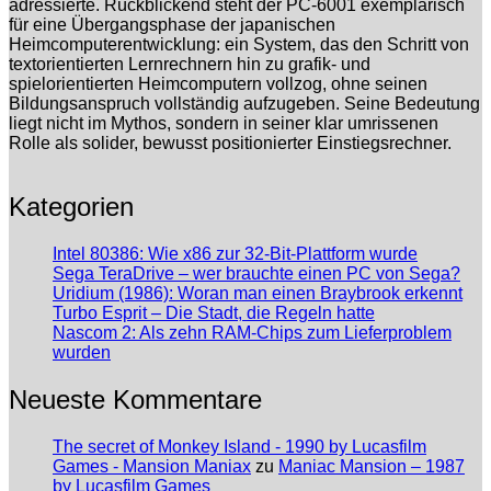
adressierte. Rückblickend steht der PC-6001 exemplarisch
für eine Übergangsphase der japanischen
Heimcomputerentwicklung: ein System, das den Schritt von
textorientierten Lernrechnern hin zu grafik- und
spielorientierten Heimcomputern vollzog, ohne seinen
Bildungsanspruch vollständig aufzugeben. Seine Bedeutung
liegt nicht im Mythos, sondern in seiner klar umrissenen
Rolle als solider, bewusst positionierter Einstiegsrechner.
Kategorien
Intel 80386: Wie x86 zur 32-Bit-Plattform wurde
Sega TeraDrive – wer brauchte einen PC von Sega?
Uridium (1986): Woran man einen Braybrook erkennt
Turbo Esprit – Die Stadt, die Regeln hatte
Nascom 2: Als zehn RAM-Chips zum Lieferproblem
wurden
Neueste Kommentare
The secret of Monkey Island - 1990 by Lucasfilm
Games - Mansion Maniax
zu
Maniac Mansion – 1987
by Lucasfilm Games