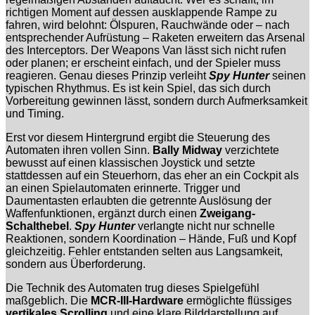
richtigen Moment auf dessen ausklappende Rampe zu
fahren, wird belohnt: Ölspuren, Rauchwände oder – nach
entsprechender Aufrüstung – Raketen erweitern das Arsenal
des Interceptors. Der Weapons Van lässt sich nicht rufen
oder planen; er erscheint einfach, und der Spieler muss
reagieren. Genau dieses Prinzip verleiht
Spy Hunter
seinen
typischen Rhythmus. Es ist kein Spiel, das sich durch
Vorbereitung gewinnen lässt, sondern durch Aufmerksamkeit
und Timing.
Erst vor diesem Hintergrund ergibt die Steuerung des
Automaten ihren vollen Sinn.
Bally Midway
verzichtete
bewusst auf einen klassischen Joystick und setzte
stattdessen auf ein Steuerhorn, das eher an ein Cockpit als
an einen Spielautomaten erinnerte. Trigger und
Daumentasten erlaubten die getrennte Auslösung der
Waffenfunktionen, ergänzt durch einen
Zweigang-
Schalthebel
.
Spy Hunter
verlangte nicht nur schnelle
Reaktionen, sondern Koordination – Hände, Fuß und Kopf
gleichzeitig. Fehler entstanden selten aus Langsamkeit,
sondern aus Überforderung.
Die Technik des Automaten trug dieses Spielgefühl
maßgeblich. Die
MCR-III-Hardware
ermöglichte flüssiges
vertikales Scrolling
und eine klare Bilddarstellung auf