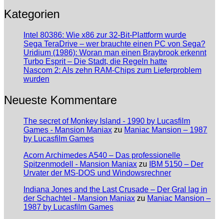
Kategorien
Intel 80386: Wie x86 zur 32-Bit-Plattform wurde
Sega TeraDrive – wer brauchte einen PC von Sega?
Uridium (1986): Woran man einen Braybrook erkennt
Turbo Esprit – Die Stadt, die Regeln hatte
Nascom 2: Als zehn RAM-Chips zum Lieferproblem
wurden
Neueste Kommentare
The secret of Monkey Island - 1990 by Lucasfilm
Games - Mansion Maniax
zu
Maniac Mansion – 1987
by Lucasfilm Games
Acorn Archimedes A540 – Das professionelle
Spitzenmodell - Mansion Maniax
zu
IBM 5150 – Der
Urvater der MS-DOS und Windowsrechner
Indiana Jones and the Last Crusade – Der Gral lag in
der Schachtel - Mansion Maniax
zu
Maniac Mansion –
1987 by Lucasfilm Games