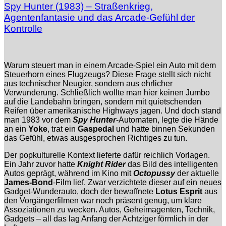
Spy Hunter (1983) – Straßenkrieg,
Agentenfantasie und das Arcade-Gefühl der
Kontrolle
Warum steuert man in einem Arcade-Spiel ein Auto mit dem
Steuerhorn eines Flugzeugs? Diese Frage stellt sich nicht
aus technischer Neugier, sondern aus ehrlicher
Verwunderung. Schließlich wollte man hier keinen Jumbo
auf die Landebahn bringen, sondern mit quietschenden
Reifen über amerikanische Highways jagen. Und doch stand
man 1983 vor dem
Spy Hunter
-Automaten, legte die Hände
an ein
Yoke
, trat ein
Gaspedal
und hatte binnen Sekunden
das Gefühl, etwas ausgesprochen Richtiges zu tun.
Der popkulturelle Kontext lieferte dafür reichlich Vorlagen.
Ein Jahr zuvor hatte
Knight Rider
das Bild des intelligenten
Autos geprägt, während im Kino mit
Octopussy
der aktuelle
James-Bond
-Film lief. Zwar verzichtete dieser auf ein neues
Gadget-Wunderauto, doch der bewaffnete
Lotus Esprit
aus
den Vorgängerfilmen war noch präsent genug, um klare
Assoziationen zu wecken. Autos, Geheimagenten, Technik,
Gadgets – all das lag Anfang der Achtziger förmlich in der