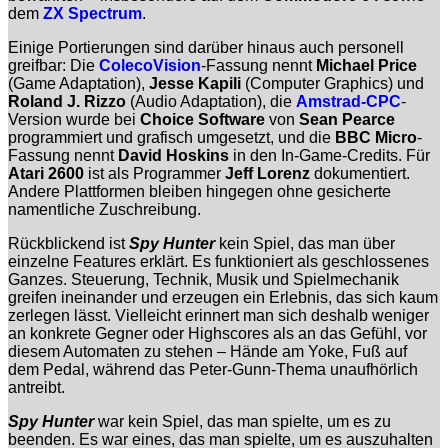
dem
ZX Spectrum
.
Einige Portierungen sind darüber hinaus auch personell
greifbar: Die
ColecoVision
-Fassung nennt
Michael Price
(Game Adaptation),
Jesse Kapili
(Computer Graphics) und
Roland J. Rizzo
(Audio Adaptation), die
Amstrad-CPC
-
Version wurde bei
Choice Software
von
Sean Pearce
programmiert und grafisch umgesetzt, und die
BBC Micro
-
Fassung nennt
David Hoskins
in den In-Game-Credits. Für
Atari 2600
ist als Programmer
Jeff Lorenz
dokumentiert.
Andere Plattformen bleiben hingegen ohne gesicherte
namentliche Zuschreibung.
Rückblickend ist
Spy Hunter
kein Spiel, das man über
einzelne Features erklärt. Es funktioniert als geschlossenes
Ganzes. Steuerung, Technik, Musik und Spielmechanik
greifen ineinander und erzeugen ein Erlebnis, das sich kaum
zerlegen lässt. Vielleicht erinnert man sich deshalb weniger
an konkrete Gegner oder Highscores als an das Gefühl, vor
diesem Automaten zu stehen – Hände am Yoke, Fuß auf
dem Pedal, während das Peter-Gunn-Thema unaufhörlich
antreibt.
Spy Hunter
war kein Spiel, das man spielte, um es zu
beenden. Es war eines, das man spielte, um es auszuhalten