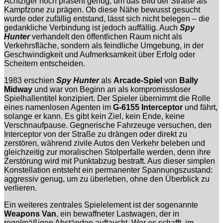
Achtziger noch präsent genug, um das Bild der Straße als
Kampfzone zu prägen. Ob diese Nähe bewusst gesucht
wurde oder zufällig entstand, lässt sich nicht belegen – die
gedankliche Verbindung ist jedoch auffällig. Auch
Spy
Hunter
verhandelt den öffentlichen Raum nicht als
Verkehrsfläche, sondern als feindliche Umgebung, in der
Geschwindigkeit und Aufmerksamkeit über Erfolg oder
Scheitern entscheiden.
1983 erschien
Spy Hunter
als
Arcade-Spiel
von
Bally
Midway
und war von Beginn an als kompromissloser
Spielhallentitel konzipiert. Der Spieler übernimmt die Rolle
eines namenlosen Agenten im
G-6155 Interceptor
und fährt,
solange er kann. Es gibt kein Ziel, kein Ende, keine
Verschnaufpause. Gegnerische Fahrzeuge versuchen, den
Interceptor von der Straße zu drängen oder direkt zu
zerstören, während zivile Autos den Verkehr beleben und
gleichzeitig zur moralischen Stolperfalle werden, denn ihre
Zerstörung wird mit Punktabzug bestraft. Aus dieser simplen
Konstellation entsteht ein permanenter Spannungszustand:
aggressiv genug, um zu überleben, ohne den Überblick zu
verlieren.
Ein weiteres zentrales Spielelement ist der sogenannte
Weapons Van
, ein bewaffneter Lastwagen, der in
regelmäßigen Abständen auftaucht. Wer es schafft, im