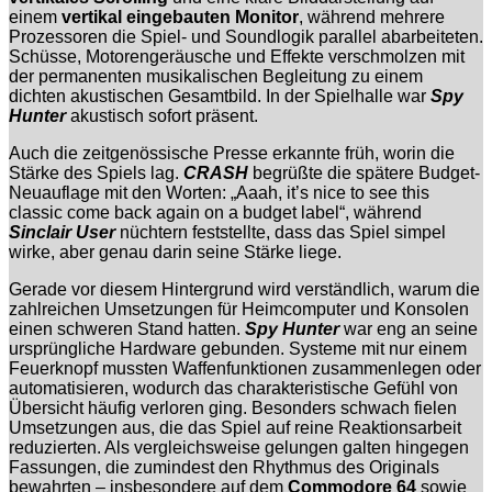
einem
vertikal eingebauten Monitor
, während mehrere
Prozessoren die Spiel- und Soundlogik parallel abarbeiteten.
Schüsse, Motorengeräusche und Effekte verschmolzen mit
der permanenten musikalischen Begleitung zu einem
dichten akustischen Gesamtbild. In der Spielhalle war
Spy
Hunter
akustisch sofort präsent.
Auch die zeitgenössische Presse erkannte früh, worin die
Stärke des Spiels lag.
CRASH
begrüßte die spätere Budget-
Neuauflage mit den Worten: „Aaah, it’s nice to see this
classic come back again on a budget label“, während
Sinclair User
nüchtern feststellte, dass das Spiel simpel
wirke, aber genau darin seine Stärke liege.
Gerade vor diesem Hintergrund wird verständlich, warum die
zahlreichen Umsetzungen für Heimcomputer und Konsolen
einen schweren Stand hatten.
Spy Hunter
war eng an seine
ursprüngliche Hardware gebunden. Systeme mit nur einem
Feuerknopf mussten Waffenfunktionen zusammenlegen oder
automatisieren, wodurch das charakteristische Gefühl von
Übersicht häufig verloren ging. Besonders schwach fielen
Umsetzungen aus, die das Spiel auf reine Reaktionsarbeit
reduzierten. Als vergleichsweise gelungen galten hingegen
Fassungen, die zumindest den Rhythmus des Originals
bewahrten – insbesondere auf dem
Commodore 64
sowie