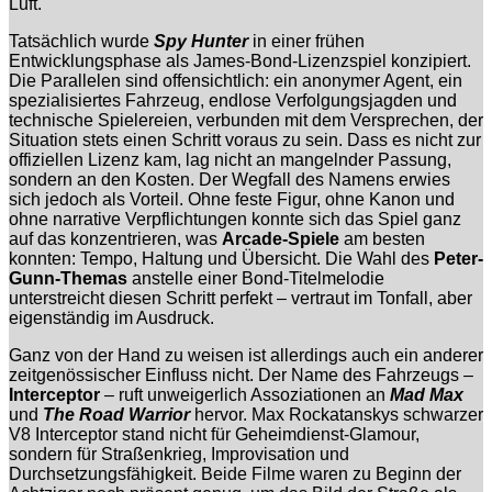
Luft.
Tatsächlich wurde
Spy Hunter
in einer frühen
Entwicklungsphase als James-Bond-Lizenzspiel konzipiert.
Die Parallelen sind offensichtlich: ein anonymer Agent, ein
spezialisiertes Fahrzeug, endlose Verfolgungsjagden und
technische Spielereien, verbunden mit dem Versprechen, der
Situation stets einen Schritt voraus zu sein. Dass es nicht zur
offiziellen Lizenz kam, lag nicht an mangelnder Passung,
sondern an den Kosten. Der Wegfall des Namens erwies
sich jedoch als Vorteil. Ohne feste Figur, ohne Kanon und
ohne narrative Verpflichtungen konnte sich das Spiel ganz
auf das konzentrieren, was
Arcade-Spiele
am besten
konnten: Tempo, Haltung und Übersicht. Die Wahl des
Peter-
Gunn-Themas
anstelle einer Bond-Titelmelodie
unterstreicht diesen Schritt perfekt – vertraut im Tonfall, aber
eigenständig im Ausdruck.
Ganz von der Hand zu weisen ist allerdings auch ein anderer
zeitgenössischer Einfluss nicht. Der Name des Fahrzeugs –
Interceptor
– ruft unweigerlich Assoziationen an
Mad Max
und
The Road Warrior
hervor. Max Rockatanskys schwarzer
V8 Interceptor stand nicht für Geheimdienst-Glamour,
sondern für Straßenkrieg, Improvisation und
Durchsetzungsfähigkeit. Beide Filme waren zu Beginn der