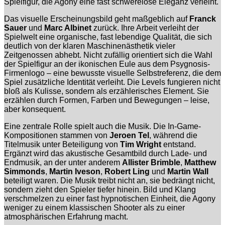
Spielfigur, die Agony eine fast schwerelose Eleganz verleiht.
Das visuelle Erscheinungsbild geht maßgeblich auf
Franck
Sauer
und
Marc Albinet
zurück. Ihre Arbeit verleiht der
Spielwelt eine organische, fast lebendige Qualität, die sich
deutlich von der klaren Maschinenästhetik vieler
Zeitgenossen abhebt. Nicht zufällig orientiert sich die Wahl
der Spielfigur an der ikonischen Eule aus dem Psygnosis-
Firmenlogo – eine bewusste visuelle Selbstreferenz, die dem
Spiel zusätzliche Identität verleiht. Die Levels fungieren nicht
bloß als Kulisse, sondern als erzählerisches Element. Sie
erzählen durch Formen, Farben und Bewegungen – leise,
aber konsequent.
Eine zentrale Rolle spielt auch die Musik. Die In-Game-
Kompositionen stammen von
Jeroen Tel
, während die
Titelmusik unter Beteiligung von
Tim Wright
entstand.
Ergänzt wird das akustische Gesamtbild durch Lade- und
Endmusik, an der unter anderem
Allister Brimble
,
Matthew
Simmonds
,
Martin Iveson
,
Robert Ling
und
Martin Wall
beteiligt waren. Die Musik treibt nicht an, sie bedrängt nicht,
sondern zieht den Spieler tiefer hinein. Bild und Klang
verschmelzen zu einer fast hypnotischen Einheit, die Agony
weniger zu einem klassischen Shooter als zu einer
atmosphärischen Erfahrung macht.