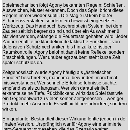
Spielmechanisch folgt Agony bekannten Regeln: Schießen,
Ausweichen, Muster erkennen. Doch das Spiel bricht diese
Regeln immer wieder subtil. Die Magie ist kein bloßer
Schadensverstärker, sondern ein bewusst eingesetztes
Werkzeug. Das Handbuch beschreibt ein System, bei dem
Zauber zeitlich begrenzt sind und über ein Auswahlmenü
aktiviert werden, solange die Feuertaste gehalten wird. Jeder
Zauber erfüllt eine klar definierte taktische Funktion – von
defensiven Schutzmechaniken bis hin zu kurzfristiger
Raumkontrolle. Agony belohnt damit keine Reflexe, sondern
Entscheidungen. Wer unüberlegt zaubert, steht kurze Zeit
später schutzlos da.
Zeitgenössisch wurde Agony häufig als „ästhetischer
Shooter“ beschrieben, manchmal bewundert, manchmal
missverstanden. Wer schnelle Erfolgserlebnisse suchte,
empfand es als zu langsam. Wer sich darauf einließ,
erkannte seine Tiefe. Rückblickend wirkt das Spiel fast wie
ein Gegenentwurf zu vielen seiner Zeitgenossen – weniger
Produkt, mehr Ausdruck. Es will nicht beeindrucken, sondern
wirken.
Ein geplanter Bestandteil dieser Wirkung fehlte jedoch in der
finalen Version. Ursprünglich war für Agony eine animierte
Intro-Sequenz vorgesehen, die das Szenario weiter