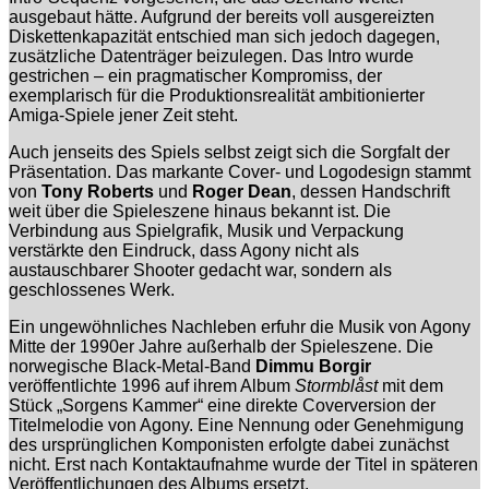
ausgebaut hätte. Aufgrund der bereits voll ausgereizten
Diskettenkapazität entschied man sich jedoch dagegen,
zusätzliche Datenträger beizulegen. Das Intro wurde
gestrichen – ein pragmatischer Kompromiss, der
exemplarisch für die Produktionsrealität ambitionierter
Amiga-Spiele jener Zeit steht.
Auch jenseits des Spiels selbst zeigt sich die Sorgfalt der
Präsentation. Das markante Cover- und Logodesign stammt
von
Tony Roberts
und
Roger Dean
, dessen Handschrift
weit über die Spieleszene hinaus bekannt ist. Die
Verbindung aus Spielgrafik, Musik und Verpackung
verstärkte den Eindruck, dass Agony nicht als
austauschbarer Shooter gedacht war, sondern als
geschlossenes Werk.
Ein ungewöhnliches Nachleben erfuhr die Musik von Agony
Mitte der 1990er Jahre außerhalb der Spieleszene. Die
norwegische Black-Metal-Band
Dimmu Borgir
veröffentlichte 1996 auf ihrem Album
Stormblåst
mit dem
Stück „Sorgens Kammer“ eine direkte Coverversion der
Titelmelodie von Agony. Eine Nennung oder Genehmigung
des ursprünglichen Komponisten erfolgte dabei zunächst
nicht. Erst nach Kontaktaufnahme wurde der Titel in späteren
Veröffentlichungen des Albums ersetzt.