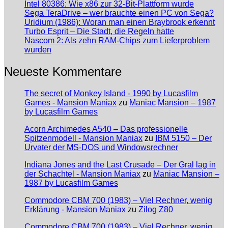
Intel 80386: Wie x86 zur 32-Bit-Plattform wurde
Sega TeraDrive – wer brauchte einen PC von Sega?
Uridium (1986): Woran man einen Braybrook erkennt
Turbo Esprit – Die Stadt, die Regeln hatte
Nascom 2: Als zehn RAM-Chips zum Lieferproblem
wurden
Neueste Kommentare
The secret of Monkey Island - 1990 by Lucasfilm
Games - Mansion Maniax
zu
Maniac Mansion – 1987
by Lucasfilm Games
Acorn Archimedes A540 – Das professionelle
Spitzenmodell - Mansion Maniax
zu
IBM 5150 – Der
Urvater der MS-DOS und Windowsrechner
Indiana Jones and the Last Crusade – Der Gral lag in
der Schachtel - Mansion Maniax
zu
Maniac Mansion –
1987 by Lucasfilm Games
Commodore CBM 700 (1983) – Viel Rechner, wenig
Erklärung - Mansion Maniax
zu
Zilog Z80
Commodore CBM 700 (1983) – Viel Rechner, wenig