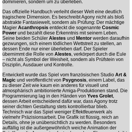
dominieren, sondern um zu überleben.
Das offizielle Handbuch verleiht dieser Welt eine deutlich
tragischere Dimension. Es beschreibt Agony nicht als bloß
abstrakte Fantasiewelt, sondern als Prüfung: Der mächtige
Magier
Acanthropsis
entdeckt die sogenannte
Cosmic
Power
und bezahlt diese Erkenntnis mit seinem Leben.
Seine beiden Schüler
Alestes
und
Mentor
werden daraufhin
gezwungen, sich einem tödlichen Wettstreit zu stellen, an
dessen Ende nur einer überleben darf. Der Spieler
übernimmt die Rolle von
Alestes
, verkörpert durch die Eule
– nicht als Symbol der Weisheit, sondern als Prüfstein von
Disziplin, Ausdauer und Kontrolle.
Entwickelt wurde das Spiel vom französischen Studio
Art &
Magic
und veröffentlicht von
Psygnosis
, einem Label, das
zu dieser Zeit wie kaum ein anderes für visuell und
atmosphärisch ambitionierte Amiga-Produktionen stand. Die
Programmierung lag in den Händen von
Yves Grolet
,
dessen Arbeit entscheidend dafür war, dass Agony trotz
seiner dichten Gestaltung stets kontrollierbar blieb.
Technisch war das Spiel weniger Effektfeuerwerk als
vielmehr Präzisionsarbeit. Die Grafik ist flüssig, reich an
Details, ohne je unübersichtlich zu werden. Besonders
auffällig ist die außergewöhnlich weiche Animation der