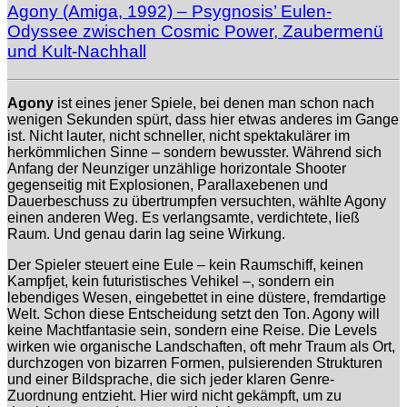
Agony (Amiga, 1992) – Psygnosis’ Eulen-
Odyssee zwischen Cosmic Power, Zaubermenü
und Kult-Nachhall
Agony
ist eines jener Spiele, bei denen man schon nach
wenigen Sekunden spürt, dass hier etwas anderes im Gange
ist. Nicht lauter, nicht schneller, nicht spektakulärer im
herkömmlichen Sinne – sondern bewusster. Während sich
Anfang der Neunziger unzählige horizontale Shooter
gegenseitig mit Explosionen, Parallaxebenen und
Dauerbeschuss zu übertrumpfen versuchten, wählte Agony
einen anderen Weg. Es verlangsamte, verdichtete, ließ
Raum. Und genau darin lag seine Wirkung.
Der Spieler steuert eine Eule – kein Raumschiff, keinen
Kampfjet, kein futuristisches Vehikel –, sondern ein
lebendiges Wesen, eingebettet in eine düstere, fremdartige
Welt. Schon diese Entscheidung setzt den Ton. Agony will
keine Machtfantasie sein, sondern eine Reise. Die Levels
wirken wie organische Landschaften, oft mehr Traum als Ort,
durchzogen von bizarren Formen, pulsierenden Strukturen
und einer Bildsprache, die sich jeder klaren Genre-
Zuordnung entzieht. Hier wird nicht gekämpft, um zu