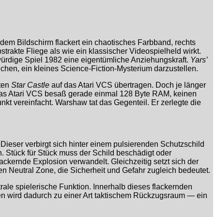
f dem Bildschirm flackert ein chaotisches Farbband, rechts
trakte Fliege als wie ein klassischer Videospielheld wirkt.
ürdige Spiel 1982 eine eigentümliche Anziehungskraft.
Yars’
uchen, ein kleines Science-Fiction-Mysterium darzustellen.
aten
Star Castle
auf das Atari VCS übertragen. Doch je länger
n. Das Atari VCS besaß gerade einmal 128 Byte RAM, keinen
kt vereinfacht. Warshaw tat das Gegenteil. Er zerlegte die
 Dieser verbirgt sich hinter einem pulsierenden Schutzschild
n. Stück für Stück muss der Schild beschädigt oder
ckernde Explosion verwandelt. Gleichzeitig setzt sich der
en Neutral Zone, die Sicherheit und Gefahr zugleich bedeutet.
ntrale spielerische Funktion. Innerhalb dieses flackernden
ifen wird dadurch zu einer Art taktischem Rückzugsraum — ein