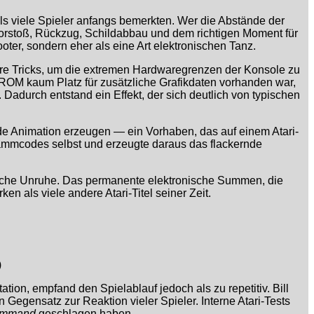
als viele Spieler anfangs bemerkten. Wer die Abstände der
 Vorstoß, Rückzug, Schildabbau und dem richtigen Moment für
oter, sondern eher als eine Art elektronischen Tanz.
e Tricks, um die extremen Hardwaregrenzen der Konsole zu
ROM kaum Platz für zusätzliche Grafikdaten vorhanden war,
durch entstand ein Effekt, der sich deutlich von typischen
de Animation erzeugen — ein Vorhaben, das auf einem Atari-
grammcodes selbst und erzeugte daraus das flackernde
iche Unruhe. Das permanente elektronische Summen, die
n als viele andere Atari-Titel seiner Zeit.
)
ion, empfand den Spielablauf jedoch als zu repetitiv. Bill
n Gegensatz zur Reaktion vieler Spieler. Interne Atari-Tests
ommand
geschlagen haben.