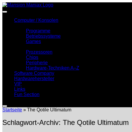
Zum
Inhalt
springen
Computer / Konsolen
Software
Programme
Betriebssysteme
Games
Hardware
Prozessoren
Chips
Peripherie
Hardware-Techniken A–Z
Software Company
Hardwarehersteller
VIP
Links
Fun Section
Startseite
»
The Qotile Ultimatum
Schlagwort-Archiv:
The Qotile Ultimatum