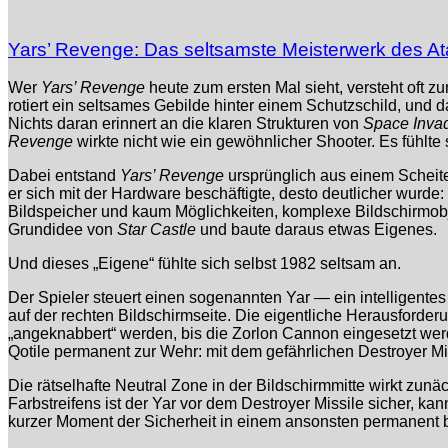
Yars’ Revenge: Das seltsamste Meisterwerk des At
Wer
Yars’ Revenge
heute zum ersten Mal sieht, versteht oft z
rotiert ein seltsames Gebilde hinter einem Schutzschild, und d
Nichts daran erinnert an die klaren Strukturen von
Space Inva
Revenge
wirkte nicht wie ein gewöhnlicher Shooter. Es fühlte
Dabei entstand
Yars’ Revenge
ursprünglich aus einem Scheit
er sich mit der Hardware beschäftigte, desto deutlicher wurd
Bildspeicher und kaum Möglichkeiten, komplexe Bildschirmobje
Grundidee von
Star Castle
und baute daraus etwas Eigenes.
Und dieses „Eigene“ fühlte sich selbst 1982 seltsam an.
Der Spieler steuert einen sogenannten Yar — ein intelligentes
auf der rechten Bildschirmseite. Die eigentliche Herausforder
„angeknabbert“ werden, bis die Zorlon Cannon eingesetzt werd
Qotile permanent zur Wehr: mit dem gefährlichen Destroyer Mis
Die rätselhafte Neutral Zone in der Bildschirmmitte wirkt zunäc
Farbstreifens ist der Yar vor dem Destroyer Missile sicher, k
kurzer Moment der Sicherheit in einem ansonsten permanent b