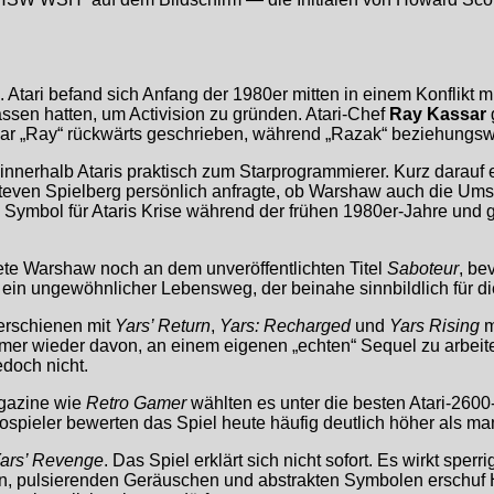
tari befand sich Anfang der 1980er mitten in einem Konflikt m
rlassen hatten, um Activision zu gründen. Atari-Chef
Ray Kassar
ar „Ray“ rückwärts geschrieben, während „Razak“ beziehungswe
erhalb Ataris praktisch zum Starprogrammierer. Kurz darauf e
 Steven Spielberg persönlich anfragte, ob Warshaw auch die U
Symbol für Ataris Krise während der frühen 1980er-Jahre und g
e Warshaw noch an dem unveröffentlichten Titel
Saboteur
, be
ein ungewöhnlicher Lebensweg, der beinahe sinnbildlich für die 
 erschienen mit
Yars’ Return
,
Yars: Recharged
und
Yars Rising
m
 wieder davon, an einem eigenen „echten“ Sequel zu arbeiten,
edoch nicht.
agazine wie
Retro Gamer
wählten es unter die besten Atari-2600-
spieler bewerten das Spiel heute häufig deutlich höher als man
ars’ Revenge
. Das Spiel erklärt sich nicht sofort. Es wirkt spe
en, pulsierenden Geräuschen und abstrakten Symbolen erschuf