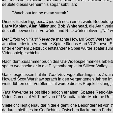
deutete dieses Geheimnis sogar subtil an:
“Watch out for the mean streak.”
Dieses Easter Egg besaß jedoch noch eine zweite Bedeutung. A
Larry Kaplan
,
Alan Miller
und
Bob Whitehead
, die Atari ve
deshalb bewusst mit Vorwärts- und Rückwärtsmotiven. „Yar“ w
Der Erfolg von
Yars’ Revenge
machte Howard Scott Warshaw inn
ambitioniertesten Adventure-Spiele für das Atari VCS, bevor
unter enormem Zeitdruck entstandene Spiel wurde später zum 
Videospielgeschichte.
Nach dem Zusammenbruch des US-Videospielmarktes arbeitet
später wechselte er in die Psychotherapie im Silicon Valley — 
Ganz losgelassen hat ihn
Yars’ Revenge
allerdings nie. Zwar
Howard Scott Warshaw sprach in den vergangenen Jahren immer
weiterführen soll. Veröffentlicht wurde dieses Projekt bislang j
Yars’ Revenge
selbst blieb jedoch erhalten. Spätere Retro-M
Video Games of All Time“ von
FLUX
auftauchte. Moderne Retro
Vielleicht liegt genau darin die eigentliche Besonderheit von
Y
dadurch bleibt es im Gedächtnis. Zwischen flackernden Farb