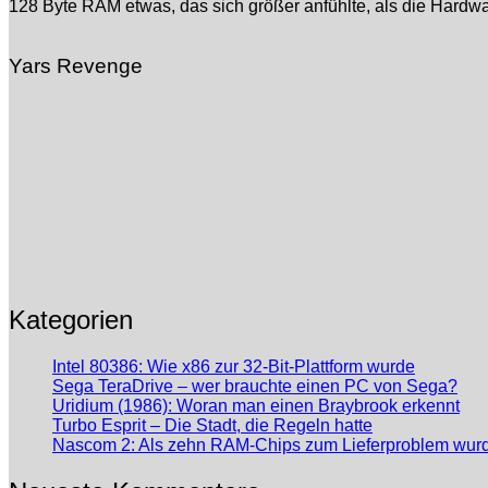
128 Byte RAM etwas, das sich größer anfühlte, als die Hardwar
Yars Revenge
Kategorien
Intel 80386: Wie x86 zur 32-Bit-Plattform wurde
Sega TeraDrive – wer brauchte einen PC von Sega?
Uridium (1986): Woran man einen Braybrook erkennt
Turbo Esprit – Die Stadt, die Regeln hatte
Nascom 2: Als zehn RAM-Chips zum Lieferproblem wur