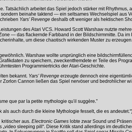
. Tatsächlich arbeitet das Spiel jedoch stärker mit Rhythmus, 
ktiv, sondern beinahe taktend — ein seltsames Wechselspiel aus
schrieben
Yars’ Revenge
deshalb oft weniger als hektischen Sho
eistungen des Atari VCS. Howard Scott Warshaw nutzte mehrer
ne — das flackernde Farbband in der Bildschirmmitte. Da im 
rinhalte, um diese chaotisch wirkenden Muster zu erzeugen. Da
gewöhnlich. Warshaw wollte ursprünglich eine bildschirmfüllen
e Grafikdaten zu speichern, zweckentfremdete er Teile des Pro
erühmtesten Programmiertricks der Atari-Geschichte.
elten bekannt.
Yars’ Revenge
erzeugte dennoch eine eigentüml
Zorlon Cannon ließen das Spiel nervöser und bedrohlicher wirke
sme que par la petite mythologie qu'il suggère.”
k als auch durch die kleine Mythologie fesselt, die es andeutet.“
 kritischer aus.
Electronic Games
lobte zwar Sound und Präsentat
video sleeping pill“. Diese Kritik stand allerdings im deutliche
rte. In Fokusgruppen in Seattle soll das Spiel sogar
Missile C