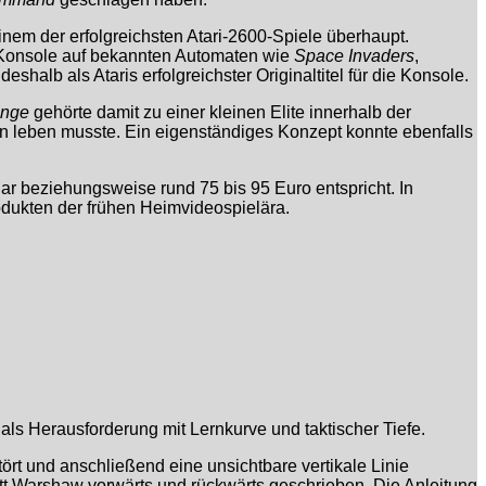
nem der erfolgreichsten Atari-2600-Spiele überhaupt.
 Konsole auf bekannten Automaten wie
Space Invaders
,
eshalb als Ataris erfolgreichster Originaltitel für die Konsole.
enge
gehörte damit zu einer kleinen Elite innerhalb der
en leben musste. Ein eigenständiges Konzept konnte ebenfalls
ar beziehungsweise rund 75 bis 95 Euro entspricht. In
dukten der frühen Heimvideospielära.
 als Herausforderung mit Lernkurve und taktischer Tiefe.
t und anschließend eine unsichtbare vertikale Linie
t Warshaw vorwärts und rückwärts geschrieben. Die Anleitung