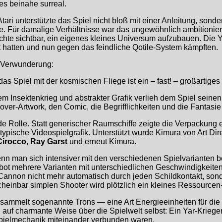
es beinahe surreal.
Atari unterstützte das Spiel nicht bloß mit einer Anleitung, so
rte. Für damalige Verhältnisse war das ungewöhnlich ambitionie
hte sichtbar, ein eigenes kleines Universum aufzubauen. Die Y
t hatten und nun gegen das feindliche Qotile-System kämpften.
r Verwunderung:
s Spiel mit der kosmischen Fliege ist ein – fast! – großartige
Insektenkrieg und abstrakter Grafik verlieh dem Spiel seinen e
ver-Artwork, den Comic, die Begrifflichkeiten und die Fantasie
de Rolle. Statt generischer Raumschiffe zeigte die Verpackung 
 typische Videospielgrafik. Unterstützt wurde Kimura von Art Dir
Cirocco
,
Ray Garst
und erneut Kimura.
enn man sich intensiver mit den verschiedenen Spielvarianten be
 bot mehrere Varianten mit unterschiedlichen Geschwindigkei
 Cannon nicht mehr automatisch durch jeden Schildkontakt, sonde
cheinbar simplen Shooter wird plötzlich ein kleines Ressourcen
 sammelt sogenannte Trons — eine Art Energieeinheiten für di
uf charmante Weise über die Spielwelt selbst: Ein Yar-Krieger w
pielmechanik miteinander verbunden waren.