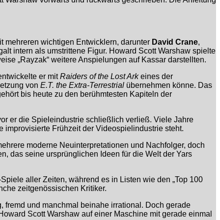
it mehreren wichtigen Entwicklern, darunter
David Crane
,
galt intern als umstrittene Figur. Howard Scott Warshaw spielte
ise „Rayzak“ weitere Anspielungen auf Kassar darstellten.
ntwickelte er mit
Raiders of the Lost Ark
eines der
msetzung von
E.T. the Extra-Terrestrial
übernehmen könne. Das
ehört bis heute zu den berühmtesten Kapiteln der
vor er die Spieleindustrie schließlich verließ. Viele Jahre
improvisierte Frühzeit der Videospielindustrie steht.
ehrere moderne Neuinterpretationen und Nachfolger, doch
 das seine ursprünglichen Ideen für die Welt der Yars
Spiele aller Zeiten, während es in Listen wie den „Top 100
che zeitgenössischen Kritiker.
rrig, fremd und manchmal beinahe irrational. Doch gerade
 Howard Scott Warshaw auf einer Maschine mit gerade einmal