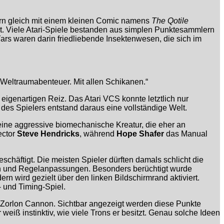
ndern gleich mit einem kleinen Comic namens
The Qotile
rt. Viele Atari-Spiele bestanden aus simplen Punktesammlern
ars waren darin friedliebende Insektenwesen, die sich im
s Weltraumabenteuer. Mit allen Schikanen.“
igenartigen Reiz. Das Atari VCS konnte letztlich nur
 des Spielers entstand daraus eine vollständige Welt.
eine aggressive biomechanische Kreatur, die eher an
ector
Steve Hendricks
, während
Hope Shafer
das Manual
schäftigt. Die meisten Spieler dürften damals schlicht die
ten und Regelanpassungen. Besonders berüchtigt wurde
rn wird gezielt über den linken Bildschirmrand aktiviert.
- und Timing-Spiel.
e Zorlon Cannon. Sichtbar angezeigt werden diese Punkte
eiß instinktiv, wie viele Trons er besitzt. Genau solche Ideen