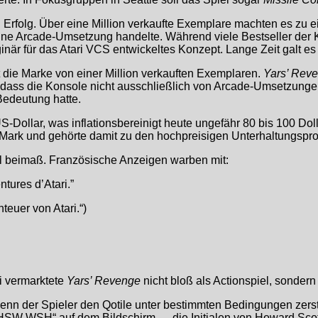
rfolg. Über eine Million verkaufte Exemplare machten es zu ei
ine Arcade-Umsetzung handelte. Während viele Bestseller der
inär für das Atari VCS entwickeltes Konzept. Lange Zeit galt es d
t die Marke von einer Million verkauften Exemplaren.
Yars’ Rev
i, dass die Konsole nicht ausschließlich von Arcade-Umsetzung
Bedeutung hatte.
Dollar, was inflationsbereinigt heute ungefähr 80 bis 100 Doll
Mark und gehörte damit zu den hochpreisigen Unterhaltungspro
el beimaß. Französische Anzeigen warben mit:
ntures d’Atari.”
teuer von Atari.“)
ri vermarktete
Yars’ Revenge
nicht bloß als Actionspiel, sondern
n der Spieler den Qotile unter bestimmten Bedingungen zerstör
 „HSW WSH“ auf dem Bildschirm — die Initialen von Howard Scot