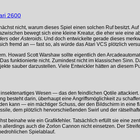
ari 2600
unächst nicht, warum dieses Spiel einen solchen Ruf besitzt. Au
azwischen bewegt sich eine kleine Kreatur, die eher wie eine abs
ders
oder
Asteroids
. Und doch entwickelte gerade dieses merkw
 sich fremd an — fast so, als würde das Atari VCS plötzlich vers
ern. Howard Scott Warshaw sollte eigentlich den Arcadeautom
e: Das funktionierte nicht. Zumindest nicht im klassischen Sin
kte sauber darzustellen. Viele Entwickler hätten an diesem Pun
 insektenartiges Wesen — das den feindlichen Qotile attackiert.
ung besteht darin, überhaupt eine Angriffsmöglichkeit zu schaffe
en kann — ein mächtiger Schuss, der den Bildschirm in eine fla
sile, dem plötzlich hervorschießenden Swirl und der rätselhaft
hst beinahe wie ein Grafikfehler. Tatsächlich erfüllt sie eine ze
ann allerdings auch die Zorlon Cannon nicht einsetzen. Der Stre
edrohlichen Spielablauf.