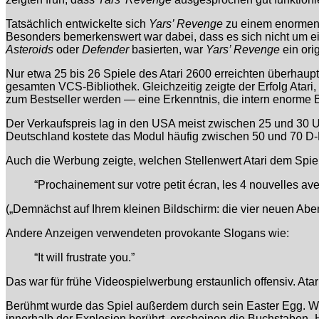
Tatsächlich entwickelte sich
Yars’ Revenge
zu einem enormen E
Besonders bemerkenswert war dabei, dass es sich nicht um e
Asteroids
oder
Defender
basierten, war
Yars’ Revenge
ein orig
Nur etwa 25 bis 26 Spiele des Atari 2600 erreichten überhaup
gesamten VCS-Bibliothek. Gleichzeitig zeigte der Erfolg Atar
zum Bestseller werden — eine Erkenntnis, die intern enorme 
Der Verkaufspreis lag in den USA meist zwischen 25 und 30 US-
Deutschland kostete das Modul häufig zwischen 50 und 70 D-
Auch die Werbung zeigte, welchen Stellenwert Atari dem Spi
“Prochainement sur votre petit écran, les 4 nouvelles ave
(„Demnächst auf Ihrem kleinen Bildschirm: die vier neuen Aben
Andere Anzeigen verwendeten provokante Slogans wie:
“It will frustrate you.”
Das war für frühe Videospielwerbung erstaunlich offensiv. Ata
Berühmt wurde das Spiel außerdem durch sein Easter Egg. Wen
innerhalb der Explosion berührt, erscheinen die Buchstaben