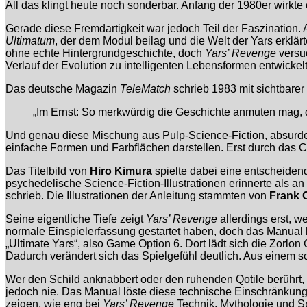
All das klingt heute noch sonderbar. Anfang der 1980er wirkte 
Gerade diese Fremdartigkeit war jedoch Teil der Faszination. 
Ultimatum
, der dem Modul beilag und die Welt der Yars erklä
ohne echte Hintergrundgeschichte, doch
Yars’ Revenge
versuc
Verlauf der Evolution zu intelligenten Lebensformen entwickel
Das deutsche Magazin
TeleMatch
schrieb 1983 mit sichtbare
„Im Ernst: So merkwürdig die Geschichte anmuten mag, da
Und genau diese Mischung aus Pulp-Science-Fiction, absurdem 
einfache Formen und Farbflächen darstellen. Erst durch das Co
Das Titelbild von
Hiro Kimura
spielte dabei eine entscheiden
psychedelische Science-Fiction-Illustrationen erinnerte als an
schrieb. Die Illustrationen der Anleitung stammten von
Frank 
Seine eigentliche Tiefe zeigt
Yars’ Revenge
allerdings erst, w
normale Einspielerfassung gestartet haben, doch das Manual
„Ultimate Yars“, also Game Option 6. Dort lädt sich die Zorlon
Dadurch verändert sich das Spielgefühl deutlich. Aus einem s
Wer den Schild anknabbert oder den ruhenden Qotile berührt,
jedoch nie. Das Manual löste diese technische Einschränkung a
zeigen, wie eng bei
Yars’ Revenge
Technik, Mythologie und S