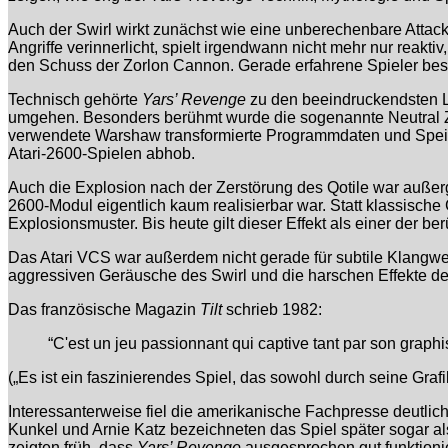
Auch der Swirl wirkt zunächst wie eine unberechenbare Attacke
Angriffe verinnerlicht, spielt irgendwann nicht mehr nur rea
den Schuss der Zorlon Cannon. Gerade erfahrene Spieler be
Technisch gehörte
Yars’ Revenge
zu den beeindruckendsten L
umgehen. Besonders berühmt wurde die sogenannte Neutral Zo
verwendete Warshaw transformierte Programmdaten und Speiche
Atari-2600-Spielen abhob.
Auch die Explosion nach der Zerstörung des Qotile war außer
2600-Modul eigentlich kaum realisierbar war. Statt klassisch
Explosionsmuster. Bis heute gilt dieser Effekt als einer der b
Das Atari VCS war außerdem nicht gerade für subtile Klangw
aggressiven Geräusche des Swirl und die harschen Effekte der 
Das französische Magazin
Tilt
schrieb 1982:
“C'est un jeu passionnant qui captive tant par son graphi
(„Es ist ein faszinierendes Spiel, das sowohl durch seine Grafi
Interessanterweise fiel die amerikanische Fachpresse deutlich
Kunkel und Arnie Katz bezeichneten das Spiel später sogar als „
zeigten früh, dass
Yars’ Revenge
ausgesprochen gut funktionie