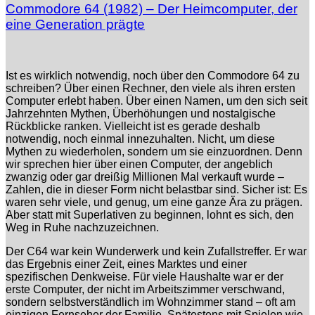
Commodore 64 (1982) – Der Heimcomputer, der
eine Generation prägte
Ist es wirklich notwendig, noch über den Commodore 64 zu
schreiben? Über einen Rechner, den viele als ihren ersten
Computer erlebt haben. Über einen Namen, um den sich seit
Jahrzehnten Mythen, Überhöhungen und nostalgische
Rückblicke ranken. Vielleicht ist es gerade deshalb
notwendig, noch einmal innezuhalten. Nicht, um diese
Mythen zu wiederholen, sondern um sie einzuordnen. Denn
wir sprechen hier über einen Computer, der angeblich
zwanzig oder gar dreißig Millionen Mal verkauft wurde –
Zahlen, die in dieser Form nicht belastbar sind. Sicher ist: Es
waren sehr viele, und genug, um eine ganze Ära zu prägen.
Aber statt mit Superlativen zu beginnen, lohnt es sich, den
Weg in Ruhe nachzuzeichnen.
Der C64 war kein Wunderwerk und kein Zufallstreffer. Er war
das Ergebnis einer Zeit, eines Marktes und einer
spezifischen Denkweise. Für viele Haushalte war er der
erste Computer, der nicht im Arbeitszimmer verschwand,
sondern selbstverständlich im Wohnzimmer stand – oft am
einzigen Fernseher der Familie. Spätestens mit Spielen wie