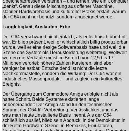
Speicheradressen verstehen – und lernen, wie ein Computer
„denkt“. Genau diese Mischung aus offener Maschine,
stabiler Hardwarebasis und kultureller Praxis erklärt, warum
der C64 nicht nur benutzt, sondern angeeignet wurde.
Langlebigkeit, Auslaufen, Erbe
Der C64 verschwand nicht einfach, als er technisch überholt
war. Er blieb präsent, weil er wirtschaftlich billig produzierbar
wurde, weil er eine riesige Softwarebasis hatte und weil die
Szene das System als Herausforderung weitertrug. Weltweit
werden die Verkäufe meist im Bereich von 12,5 bis 17
Millionen verortet; höhere Zahlen kursieren, sind aber
weniger belastbar. Entscheidend ist nicht die letzte
Nachkommastelle, sondern die Wirkung: Der C64 war ein
industrielles Massenprodukt – und zugleich ein kulturelles
Ereignis.
Der Übergang zum Commodore Amiga erfolgte nicht als
harter Schnitt. Beide Systeme existierten lange
nebeneinander: Der Amiga stand für den technischen
Sprung, der C64 für Verbreitung, Verlässlichkeit und das,
was man heute „installierte Basis“ nennt. Als der C64
schließlich auslief, blieb sein Abdruck: in der Demokultur, in
der Retro-Hardware-Szene, in Remakes, Emulatoren,
Neuauflagen – und in der Erinnerung daran, dass Computer