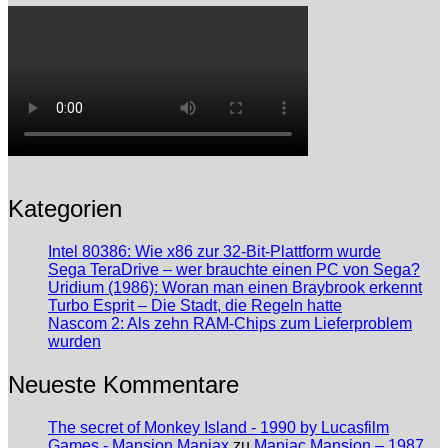
Kategorien
Intel 80386: Wie x86 zur 32-Bit-Plattform wurde
Sega TeraDrive – wer brauchte einen PC von Sega?
Uridium (1986): Woran man einen Braybrook erkennt
Turbo Esprit – Die Stadt, die Regeln hatte
Nascom 2: Als zehn RAM-Chips zum Lieferproblem
wurden
Neueste Kommentare
The secret of Monkey Island - 1990 by Lucasfilm
Games - Mansion Maniax
zu
Maniac Mansion – 1987