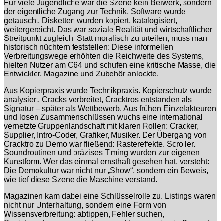
Für viele Jugendliche war die Szene kein Beiwerk, sondern
der eigentliche Zugang zur Technik. Software wurde
getauscht, Disketten wurden kopiert, katalogisiert,
weitergereicht. Das war soziale Realität und wirtschaftlicher
Streitpunkt zugleich. Statt moralisch zu urteilen, muss man
historisch nüchtern feststellen: Diese informellen
Verbreitungswege erhöhten die Reichweite des Systems,
hielten Nutzer am C64 und schufen eine kritische Masse, die
Entwickler, Magazine und Zubehör anlockte.
Aus Kopierpraxis wurde Technikpraxis. Kopierschutz wurde
analysiert, Cracks verbreitet, Cracktros entstanden als
Signatur – später als Wettbewerb. Aus frühen Einzelakteuren
und losen Zusammenschlüssen wuchs eine international
vernetzte Gruppenlandschaft mit klaren Rollen: Cracker,
Supplier, Intro-Coder, Grafiker, Musiker. Der Übergang von
Cracktro zu Demo war fließend: Rastereffekte, Scroller,
Soundroutinen und präzises Timing wurden zur eigenen
Kunstform. Wer das einmal ernsthaft gesehen hat, versteht:
Die Demokultur war nicht nur „Show“, sondern ein Beweis,
wie tief diese Szene die Maschine verstand.
Magazinen kam dabei eine Schlüsselrolle zu. Listings waren
nicht nur Unterhaltung, sondern eine Form von
Wissensverbreitung: abtippen, Fehler suchen,