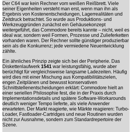
Der C64 war kein Rechner vom weißen Reißbrett. Viele
seiner Eigenheiten versteht man erst, wenn man ihn als
Ergebnis von Kostenentscheidungen, Lagerrealitäten und
Zeitdruck betrachtet. So wurde aus Produktions- und
Werkzeuggründen zunächst ein Gehäusekonzept
weitergeführt, das Commodore bereits kannte – nicht, weil es
ideal war, sondern weil Formen, Prozesse und Zulieferketten
vorhanden waren. Der Rechner sollte günstiger produzierbar
sein als die Konkurrenz; jede vermiedene Neuentwicklung
zählte.
Ein ähnliches Prinzip zeigte sich bei der Peripherie. Das
Diskettenlaufwerk
1541
war leistungsfähig, wurde aber
berüchtigt für vergleichsweise langsame Ladezeiten. Häufig
wird dies mit einer Mischung aus Kompatibilitätszielen,
engen Zeitplänen und bewusst konservativen
Schnittstellenentscheidungen erklärt: Commodore hielt an
einer seriellen Philosophie fest, die in der Praxis durch
Implementationsdetails und spätere Software-Workarounds
deutlich weniger Tempo lieferte, als viele Anwender
erwarteten. Der Markt reagierte, wie Märkte reagieren: Turbo-
Loader, Fastloader-Cartridges und neue Routinen wurden
nicht zur Ausnahme, sondern zum Standardrepertoire der
Szene.