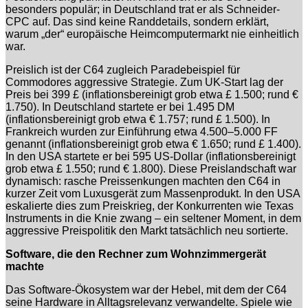
besonders populär; in Deutschland trat er als Schneider-
CPC auf. Das sind keine Randdetails, sondern erklärt,
warum „der“ europäische Heimcomputermarkt nie einheitlich
war.
Preislich ist der C64 zugleich Paradebeispiel für
Commodores aggressive Strategie. Zum UK-Start lag der
Preis bei 399 £ (inflationsbereinigt grob etwa £ 1.500; rund €
1.750). In Deutschland startete er bei 1.495 DM
(inflationsbereinigt grob etwa € 1.757; rund £ 1.500). In
Frankreich wurden zur Einführung etwa 4.500–5.000 FF
genannt (inflationsbereinigt grob etwa € 1.650; rund £ 1.400).
In den USA startete er bei 595 US-Dollar (inflationsbereinigt
grob etwa £ 1.550; rund € 1.800). Diese Preislandschaft war
dynamisch: rasche Preissenkungen machten den C64 in
kurzer Zeit vom Luxusgerät zum Massenprodukt. In den USA
eskalierte dies zum Preiskrieg, der Konkurrenten wie Texas
Instruments in die Knie zwang – ein seltener Moment, in dem
aggressive Preispolitik den Markt tatsächlich neu sortierte.
Software, die den Rechner zum Wohnzimmergerät
machte
Das Software-Ökosystem war der Hebel, mit dem der C64
seine Hardware in Alltagsrelevanz verwandelte. Spiele wie