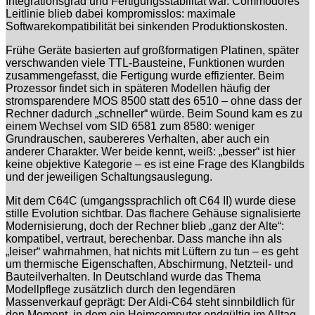
Integrationsgrad und Fertigungsstabilität war. Commodores
Leitlinie blieb dabei kompromisslos: maximale
Softwarekompatibilität bei sinkenden Produktionskosten.
Frühe Geräte basierten auf großformatigen Platinen, später
verschwanden viele TTL-Bausteine, Funktionen wurden
zusammengefasst, die Fertigung wurde effizienter. Beim
Prozessor findet sich in späteren Modellen häufig der
stromsparendere MOS 8500 statt des 6510 – ohne dass der
Rechner dadurch „schneller“ würde. Beim Sound kam es zu
einem Wechsel vom SID 6581 zum 8580: weniger
Grundrauschen, saubereres Verhalten, aber auch ein
anderer Charakter. Wer beide kennt, weiß: „besser“ ist hier
keine objektive Kategorie – es ist eine Frage des Klangbilds
und der jeweiligen Schaltungsauslegung.
Mit dem C64C (umgangssprachlich oft C64 II) wurde diese
stille Evolution sichtbar. Das flachere Gehäuse signalisierte
Modernisierung, doch der Rechner blieb „ganz der Alte“:
kompatibel, vertraut, berechenbar. Dass manche ihn als
„leiser“ wahrnahmen, hat nichts mit Lüftern zu tun – es geht
um thermische Eigenschaften, Abschirmung, Netzteil- und
Bauteilverhalten. In Deutschland wurde das Thema
Modellpflege zusätzlich durch den legendären
Massenverkauf geprägt: Der Aldi-C64 steht sinnbildlich für
den Moment, in dem ein Heimcomputer endgültig im Alltag