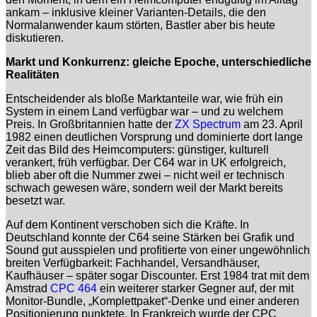
ankam – inklusive kleiner Varianten-Details, die den
Normalanwender kaum störten, Bastler aber bis heute
diskutieren.
Markt und Konkurrenz: gleiche Epoche, unterschiedliche
Realitäten
Entscheidender als bloße Marktanteile war, wie früh ein
System in einem Land verfügbar war – und zu welchem
Preis. In Großbritannien hatte der
ZX Spectrum
am 23. April
1982 einen deutlichen Vorsprung und dominierte dort lange
Zeit das Bild des Heimcomputers: günstiger, kulturell
verankert, früh verfügbar. Der C64 war in UK erfolgreich,
blieb aber oft die Nummer zwei – nicht weil er technisch
schwach gewesen wäre, sondern weil der Markt bereits
besetzt war.
Auf dem Kontinent verschoben sich die Kräfte. In
Deutschland konnte der C64 seine Stärken bei Grafik und
Sound gut ausspielen und profitierte von einer ungewöhnlich
breiten Verfügbarkeit: Fachhandel, Versandhäuser,
Kaufhäuser – später sogar Discounter. Erst 1984 trat mit dem
Amstrad
CPC 464
ein weiterer starker Gegner auf, der mit
Monitor-Bundle, „Komplettpaket“-Denke und einer anderen
Positionierung punktete. In Frankreich wurde der CPC