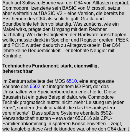
Auch auf Software-Ebene war der C64 von Altlasten geprägt.
Commodore lizenzierte sein BASIC von Microsoft, setzte
aber weiterhin auf BASIC V2 – eine Version, die bereits bei
Erscheinen des C64 als schlicht galt. Grafik- und
Soundbefehle fehlten vollständig. Was zunächst wie ein
Makel wirkt, prägte den Umgang mit dem Rechner
nachhaltig: Wer die Fähigkeiten der Hardware ausschöpfen
wollte, musste direkt in Speicher und Register greifen. PEEK
und POKE wurden dadurch zu Alltagsvokabeln. Der C64
lehrte keine Bequemlichkeit – er belohnte Neugier mit
Kontrolle.
Technisches Fundament: stark, eigenwillig,
beherrschbar
Im Zentrum arbeitete der MOS
6510
, eine angepasste
Variante des
6502
mit integriertem I/O-Port, der das
Umschalten von Speicherbereichen erleichterte. Dieser
Baustein ist ein gutes Beispiel dafür, wie Commodore
Technik pragmatisch nutzte: nicht „mehr Leistung um jeden
Preis“, sondern „Funktionalität, die das Gesamtsystem
vereinfachte“. Dass spätere Systeme ebenfalls 6502-
Verwandtschaft nutzten – etwa der 65C816 als CPU-
Familienabkömmling in späteren Konsolenwelten – zeigt,
wie langlebig diese Architekturidee war, ohne den C64 damit