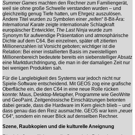
Summer Games
machten den Rechner zum Familiengerät,
weil sie ohne große Schwelle verstanden wurden – und
gleichzeitig genug Tiefe hatten, um Ehrgeiz auszulösen.
Andere Titel wurden zu Symbolen einer „reifen“ 8-Bit-Ära:
International Karate
zeigte internationale Schlagkraft
europäischer Entwickler,
The Last Ninja
wurde zum
Synonym für aufwendige Präsentation und atmosphärische
Dichte auf dem C64. Bei einzelnen, später oft zitierten
Millionenzahlen ist Vorsicht geboten; wichtiger ist die
Relation: Bei einer installierten Basis im zweistelligen
Millionenbereich bedeutete bereits ein siebenstelliger Absatz
eine Marktdurchdringung, die man in der damaligen Zeit nur
bei wenigen Produkten sah.
Für die Langlebigkeit des Systems war jedoch nicht nur
Spiele-Software entscheidend. Mit GEOS zog eine grafische
Oberfläche ein, die den C64 in eine neue Rolle rücken
konnte: Maus, Desktop-Metapher, Programme wie GeoWrite
und GeoPaint. Zeitgenössische Einschätzungen betonten
dabei gerade, dass die Hardware im Kern gleich blieb – und
dass genau das den Reiz ausmachte. GEOS war kein „neuer
C64“, sondern ein neuer Blick auf denselben Rechner.
Szene, Raubkopien und die kulturelle Aneignung