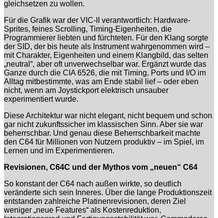
gleichsetzen zu wollen.
Für die Grafik war der VIC-II verantwortlich: Hardware-
Sprites, feines Scrolling, Timing-Eigenheiten, die
Programmierer liebten und fürchteten. Für den Klang sorgte
der SID, der bis heute als Instrument wahrgenommen wird –
mit Charakter, Eigenheiten und einem Klangbild, das selten
„neutral“, aber oft unverwechselbar war. Ergänzt wurde das
Ganze durch die CIA 6526, die mit Timing, Ports und I/O im
Alltag mitbestimmte, was am Ende stabil lief – oder eben
nicht, wenn am Joystickport elektrisch unsauber
experimentiert wurde.
Diese Architektur war nicht elegant, nicht bequem und schon
gar nicht zukunftssicher im klassischen Sinn. Aber sie war
beherrschbar. Und genau diese Beherrschbarkeit machte
den C64 für Millionen von Nutzern produktiv – im Spiel, im
Lernen und im Experimentieren.
Revisionen, C64C und der Mythos vom „neuen“ C64
So konstant der C64 nach außen wirkte, so deutlich
veränderte sich sein Inneres. Über die lange Produktionszeit
entstanden zahlreiche Platinenrevisionen, deren Ziel
weniger „neue Features“ als Kostenreduktion,