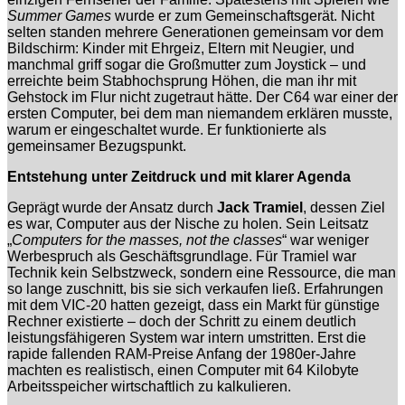
Summer Games
wurde er zum Gemeinschaftsgerät. Nicht
selten standen mehrere Generationen gemeinsam vor dem
Bildschirm: Kinder mit Ehrgeiz, Eltern mit Neugier, und
manchmal griff sogar die Großmutter zum Joystick – und
erreichte beim Stabhochsprung Höhen, die man ihr mit
Gehstock im Flur nicht zugetraut hätte. Der C64 war einer der
ersten Computer, bei dem man niemandem erklären musste,
warum er eingeschaltet wurde. Er funktionierte als
gemeinsamer Bezugspunkt.
Entstehung unter Zeitdruck und mit klarer Agenda
Geprägt wurde der Ansatz durch
Jack Tramiel
, dessen Ziel
es war, Computer aus der Nische zu holen. Sein Leitsatz
„
Computers for the masses, not the classes
“ war weniger
Werbespruch als Geschäftsgrundlage. Für Tramiel war
Technik kein Selbstzweck, sondern eine Ressource, die man
so lange zuschnitt, bis sie sich verkaufen ließ. Erfahrungen
mit dem VIC-20 hatten gezeigt, dass ein Markt für günstige
Rechner existierte – doch der Schritt zu einem deutlich
leistungsfähigeren System war intern umstritten. Erst die
rapide fallenden RAM-Preise Anfang der 1980er-Jahre
machten es realistisch, einen Computer mit 64 Kilobyte
Arbeitsspeicher wirtschaftlich zu kalkulieren.