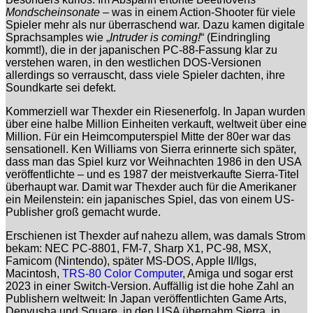
Mondscheinsonate
– was in einem Action-Shooter für viele
Spieler mehr als nur überraschend war. Dazu kamen digitale
Sprachsamples wie „
Intruder is coming!
“ (Eindringling
kommt!), die in der japanischen PC-88-Fassung klar zu
verstehen waren, in den westlichen DOS-Versionen
allerdings so verrauscht, dass viele Spieler dachten, ihre
Soundkarte sei defekt.
Kommerziell war Thexder ein Riesenerfolg. In Japan wurden
über eine halbe Million Einheiten verkauft, weltweit über eine
Million. Für ein Heimcomputerspiel Mitte der 80er war das
sensationell. Ken Williams von Sierra erinnerte sich später,
dass man das Spiel kurz vor Weihnachten 1986 in den USA
veröffentlichte – und es 1987 der meistverkaufte Sierra-Titel
überhaupt war. Damit war Thexder auch für die Amerikaner
ein Meilenstein: ein japanisches Spiel, das von einem US-
Publisher groß gemacht wurde.
Erschienen ist Thexder auf nahezu allem, was damals Strom
bekam: NEC PC-8801, FM-7, Sharp X1, PC-98, MSX,
Famicom (Nintendo), später MS-DOS, Apple II/IIgs,
Macintosh,
TRS-80 Color Computer
, Amiga und sogar erst
2023 in einer Switch-Version. Auffällig ist die hohe Zahl an
Publishern weltweit: In Japan veröffentlichten Game Arts,
Denyusha und Square, in den USA übernahm Sierra, in