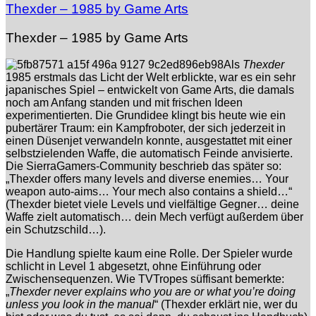
Thexder – 1985 by Game Arts
Thexder – 1985 by Game Arts
Als
Thexder
1985 erstmals das Licht der Welt erblickte, war es ein sehr
japanisches Spiel – entwickelt von Game Arts, die damals
noch am Anfang standen und mit frischen Ideen
experimentierten. Die Grundidee klingt bis heute wie ein
pubertärer Traum: ein Kampfroboter, der sich jederzeit in
einen Düsenjet verwandeln konnte, ausgestattet mit einer
selbstzielenden Waffe, die automatisch Feinde anvisierte.
Die SierraGamers-Community beschrieb das später so:
„Thexder offers many levels and diverse enemies… Your
weapon auto-aims… Your mech also contains a shield…“
(Thexder bietet viele Levels und vielfältige Gegner… deine
Waffe zielt automatisch… dein Mech verfügt außerdem über
ein Schutzschild…).
Die Handlung spielte kaum eine Rolle. Der Spieler wurde
schlicht in Level 1 abgesetzt, ohne Einführung oder
Zwischensequenzen. Wie TVTropes süffisant bemerkte:
„
Thexder never explains who you are or what you’re doing
unless you look in the manual
“ (Thexder erklärt nie, wer du