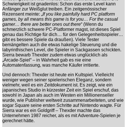
Schwierigkeit ist gnadenlos: Schon das erste Level kann
Anfänger zur Weißglut treiben. Ein zeitgenössischer
Rezensent meinte: „
If you like painfully hard PC platform
games, by all means this game is for you… For the casual
gamer… there are better ones out there
“ (Wenn du
schmerzlich schwere PC-Platformer magst, ist dieses Spiel
genau das Richtige für dich… für den Gelegenheitsspieler…
gibt es bessere Spiele da draußen). Viele Tester
bemängelten auch die etwas hakelige Steuerung und die
labyrinthischen Level, die Spieler in Sackgassen schickten.
Sierra bewarb Thexder zudem etwas unglücklich als
„Arcade-Spiel“ – in Wahrheit gab es nie eine
Automatenfassung, was manche Käufer irritierte.
Und dennoch: Thexder ist heute ein Kultspiel. Vielleicht
weniger wegen seiner spielerischen Eleganz, sondern
vielmehr, weil es ein Zeitdokument ist. Es zeigt, wie ein
japanisches Studio in kürzester Zeit ein Spiel erschuf, das
sowohl in Japan als auch im Westen ein Millionenseller
wurde, wie Publisher weltweit zusammenarbeiteten, und wie
sogar Square seine ersten Schritte auf Nintendo wagte. Für
Sierra war es ein Goldgriff – Thexder machte das
Unternehmen 1987 reicher, als es mit Adventure-Spielen je
gerechnet hätte.