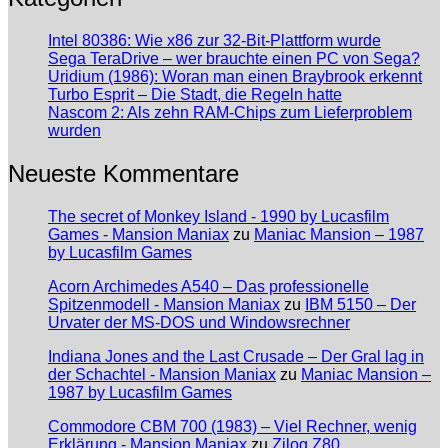
Intel 80386: Wie x86 zur 32-Bit-Plattform wurde
Sega TeraDrive – wer brauchte einen PC von Sega?
Uridium (1986): Woran man einen Braybrook erkennt
Turbo Esprit – Die Stadt, die Regeln hatte
Nascom 2: Als zehn RAM-Chips zum Lieferproblem
wurden
Neueste Kommentare
The secret of Monkey Island - 1990 by Lucasfilm
Games - Mansion Maniax
zu
Maniac Mansion – 1987
by Lucasfilm Games
Acorn Archimedes A540 – Das professionelle
Spitzenmodell - Mansion Maniax
zu
IBM 5150 – Der
Urvater der MS-DOS und Windowsrechner
Indiana Jones and the Last Crusade – Der Gral lag in
der Schachtel - Mansion Maniax
zu
Maniac Mansion –
1987 by Lucasfilm Games
Commodore CBM 700 (1983) – Viel Rechner, wenig
Erklärung - Mansion Maniax
zu
Zilog Z80