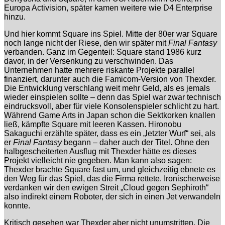
Europa Activision, später kamen weitere wie D4 Enterprise
hinzu.
Und hier kommt Square ins Spiel. Mitte der 80er war Square
noch lange nicht der Riese, den wir später mit
Final Fantasy
verbanden. Ganz im Gegenteil: Square stand 1986 kurz
davor, in der Versenkung zu verschwinden. Das
Unternehmen hatte mehrere riskante Projekte parallel
finanziert, darunter auch die Famicom-Version von Thexder.
Die Entwicklung verschlang weit mehr Geld, als es jemals
wieder einspielen sollte – denn das Spiel war zwar technisch
eindrucksvoll, aber für viele Konsolenspieler schlicht zu hart.
Während Game Arts in Japan schon die Sektkorken knallen
ließ, kämpfte Square mit leeren Kassen. Hironobu
Sakaguchi erzählte später, dass es ein „letzter Wurf“ sei, als
er
Final Fantasy
begann – daher auch der Titel. Ohne den
halbgescheiterten Ausflug mit Thexder hätte es dieses
Projekt vielleicht nie gegeben. Man kann also sagen:
Thexder brachte Square fast um, und gleichzeitig ebnete es
den Weg für das Spiel, das die Firma rettete. Ironischerweise
verdanken wir den ewigen Streit „Cloud gegen Sephiroth“
also indirekt einem Roboter, der sich in einen Jet verwandeln
konnte.
Kritisch gesehen war Thexder aber nicht unumstritten. Die