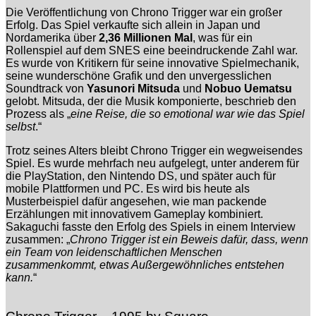
Die Veröffentlichung von Chrono Trigger war ein großer
Erfolg. Das Spiel verkaufte sich allein in Japan und
Nordamerika über
2,36 Millionen Mal
, was für ein
Rollenspiel auf dem SNES eine beeindruckende Zahl war.
Es wurde von Kritikern für seine innovative Spielmechanik,
seine wunderschöne Grafik und den unvergesslichen
Soundtrack von
Yasunori Mitsuda
und
Nobuo Uematsu
gelobt. Mitsuda, der die Musik komponierte, beschrieb den
Prozess als „
eine Reise, die so emotional war wie das Spiel
selbst
.“
Trotz seines Alters bleibt Chrono Trigger ein wegweisendes
Spiel. Es wurde mehrfach neu aufgelegt, unter anderem für
die PlayStation, den Nintendo DS, und später auch für
mobile Plattformen und PC. Es wird bis heute als
Musterbeispiel dafür angesehen, wie man packende
Erzählungen mit innovativem Gameplay kombiniert.
Sakaguchi fasste den Erfolg des Spiels in einem Interview
zusammen: „
Chrono Trigger ist ein Beweis dafür, dass, wenn
ein Team von leidenschaftlichen Menschen
zusammenkommt, etwas Außergewöhnliches entstehen
kann.
“