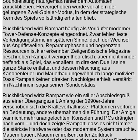
Soundleistung naturgemäß hinter dem Automaten
zurückblieben. Hervorgehoben wurde vor allem der
gelungene Zwei-Spieler-Modus, in dem der strategische
Kern des Spiels vollständig erhalten blieb.
Rückblickend wird Rampart häufig als Vorläufer moderner
Tower-Defense-Konzepte eingeordnet. Zwar fehlen feste
Verteidigungstürme im späteren Sinne, doch der Wechsel
aus Angriffswellen, Reparaturphasen und begrenzten
Ressourcen ist klar erkennbar. Zeitgenössische Magazine
beschrieben Rampart weniger theoretisch, aber nicht minder
treffend: als Spiel, das vor allem im direkten Duell seine
ganze Stärke entfaltet und dessen Mischung aus
Kanonenfeuer und Mauerbau ungewöhnlich lange motiviert.
Dass Rampart keinen direkten Nachfolger erhielt, verstärkt
im Nachhinein sogar seinen Sonderstatus.
Rückblickend wirkt Rampart wie ein stiller Abschiedsgruß
aus einer Übergangszeit. Anfang der 1990er-Jahre
verschoben sich die Kräfteverhältnisse, Plattformen verloren
an Bedeutung, andere übernahmen die Führung. Der Amiga
war nicht mehr unangefochten, Konsolen und PCs drängten
nach vorn – und doch zeigte Rampart, dass es nicht immer
die stärkste Hardware oder das modernste System brauchte.
Mauern bauen, Mauern einreißen, unter Zeitdruck