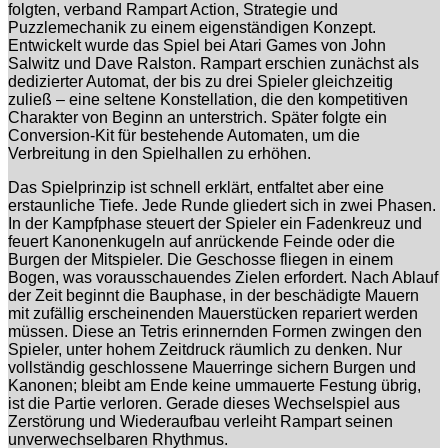
folgten, verband Rampart Action, Strategie und
Puzzlemechanik zu einem eigenständigen Konzept.
Entwickelt wurde das Spiel bei Atari Games von John
Salwitz und Dave Ralston. Rampart erschien zunächst als
dedizierter Automat, der bis zu drei Spieler gleichzeitig
zuließ – eine seltene Konstellation, die den kompetitiven
Charakter von Beginn an unterstrich. Später folgte ein
Conversion-Kit für bestehende Automaten, um die
Verbreitung in den Spielhallen zu erhöhen.
Das Spielprinzip ist schnell erklärt, entfaltet aber eine
erstaunliche Tiefe. Jede Runde gliedert sich in zwei Phasen.
In der Kampfphase steuert der Spieler ein Fadenkreuz und
feuert Kanonenkugeln auf anrückende Feinde oder die
Burgen der Mitspieler. Die Geschosse fliegen in einem
Bogen, was vorausschauendes Zielen erfordert. Nach Ablauf
der Zeit beginnt die Bauphase, in der beschädigte Mauern
mit zufällig erscheinenden Mauerstücken repariert werden
müssen. Diese an Tetris erinnernden Formen zwingen den
Spieler, unter hohem Zeitdruck räumlich zu denken. Nur
vollständig geschlossene Mauerringe sichern Burgen und
Kanonen; bleibt am Ende keine ummauerte Festung übrig,
ist die Partie verloren. Gerade dieses Wechselspiel aus
Zerstörung und Wiederaufbau verleiht Rampart seinen
unverwechselbaren Rhythmus.