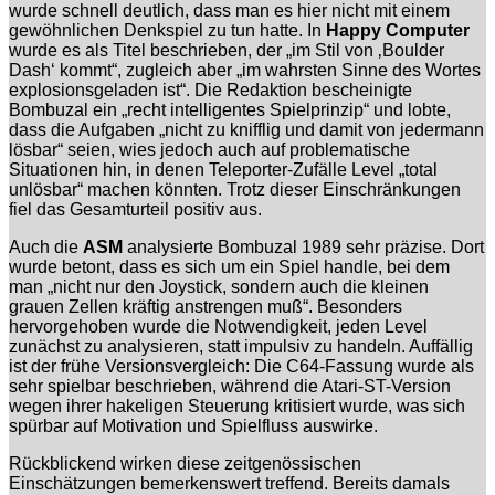
wurde schnell deutlich, dass man es hier nicht mit einem
gewöhnlichen Denkspiel zu tun hatte. In
Happy Computer
wurde es als Titel beschrieben, der „im Stil von ‚Boulder
Dash‘ kommt“, zugleich aber „im wahrsten Sinne des Wortes
explosionsgeladen ist“. Die Redaktion bescheinigte
Bombuzal ein „recht intelligentes Spielprinzip“ und lobte,
dass die Aufgaben „nicht zu knifflig und damit von jedermann
lösbar“ seien, wies jedoch auch auf problematische
Situationen hin, in denen Teleporter-Zufälle Level „total
unlösbar“ machen könnten. Trotz dieser Einschränkungen
fiel das Gesamturteil positiv aus.
Auch die
ASM
analysierte Bombuzal 1989 sehr präzise. Dort
wurde betont, dass es sich um ein Spiel handle, bei dem
man „nicht nur den Joystick, sondern auch die kleinen
grauen Zellen kräftig anstrengen muß“. Besonders
hervorgehoben wurde die Notwendigkeit, jeden Level
zunächst zu analysieren, statt impulsiv zu handeln. Auffällig
ist der frühe Versionsvergleich: Die C64-Fassung wurde als
sehr spielbar beschrieben, während die Atari-ST-Version
wegen ihrer hakeligen Steuerung kritisiert wurde, was sich
spürbar auf Motivation und Spielfluss auswirke.
Rückblickend wirken diese zeitgenössischen
Einschätzungen bemerkenswert treffend. Bereits damals