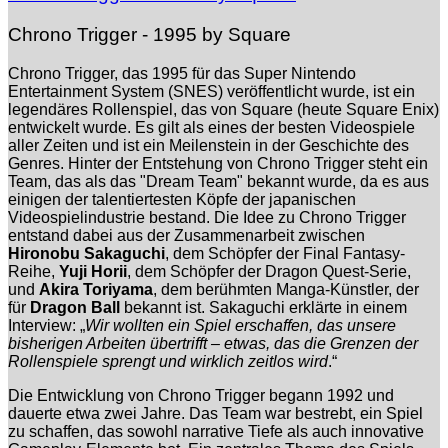
Chrono Trigger - 1995 by Square
Chrono Trigger, das 1995 für das Super Nintendo
Entertainment System (SNES) veröffentlicht wurde, ist ein
legendäres Rollenspiel, das von Square (heute Square Enix)
entwickelt wurde. Es gilt als eines der besten Videospiele
aller Zeiten und ist ein Meilenstein in der Geschichte des
Genres. Hinter der Entstehung von Chrono Trigger steht ein
Team, das als das "Dream Team" bekannt wurde, da es aus
einigen der talentiertesten Köpfe der japanischen
Videospielindustrie bestand. Die Idee zu Chrono Trigger
entstand dabei aus der Zusammenarbeit zwischen
Hironobu Sakaguchi
, dem Schöpfer der Final Fantasy-
Reihe,
Yuji Horii
, dem Schöpfer der Dragon Quest-Serie,
und
Akira Toriyama
, dem berühmten Manga-Künstler, der
für
Dragon Ball
bekannt ist. Sakaguchi erklärte in einem
Interview: „
Wir wollten ein Spiel erschaffen, das unsere
bisherigen Arbeiten übertrifft – etwas, das die Grenzen der
Rollenspiele sprengt und wirklich zeitlos wird
.“
Die Entwicklung von Chrono Trigger begann 1992 und
dauerte etwa zwei Jahre. Das Team war bestrebt, ein Spiel
zu schaffen, das sowohl narrative Tiefe als auch innovative