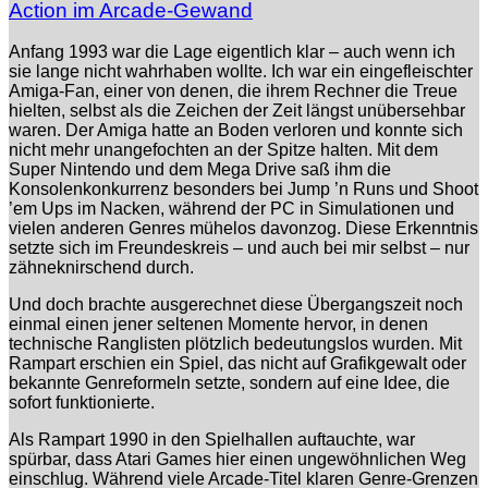
Action im Arcade-Gewand
Anfang 1993 war die Lage eigentlich klar – auch wenn ich
sie lange nicht wahrhaben wollte. Ich war ein eingefleischter
Amiga-Fan, einer von denen, die ihrem Rechner die Treue
hielten, selbst als die Zeichen der Zeit längst unübersehbar
waren. Der Amiga hatte an Boden verloren und konnte sich
nicht mehr unangefochten an der Spitze halten. Mit dem
Super Nintendo und dem Mega Drive saß ihm die
Konsolenkonkurrenz besonders bei Jump ’n Runs und Shoot
’em Ups im Nacken, während der PC in Simulationen und
vielen anderen Genres mühelos davonzog. Diese Erkenntnis
setzte sich im Freundeskreis – und auch bei mir selbst – nur
zähneknirschend durch.
Und doch brachte ausgerechnet diese Übergangszeit noch
einmal einen jener seltenen Momente hervor, in denen
technische Ranglisten plötzlich bedeutungslos wurden. Mit
Rampart erschien ein Spiel, das nicht auf Grafikgewalt oder
bekannte Genreformeln setzte, sondern auf eine Idee, die
sofort funktionierte.
Als Rampart 1990 in den Spielhallen auftauchte, war
spürbar, dass Atari Games hier einen ungewöhnlichen Weg
einschlug. Während viele Arcade-Titel klaren Genre-Grenzen