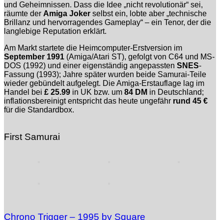
und Geheimnissen. Dass die Idee „nicht revolutionär“ sei,
räumte der
Amiga Joker
selbst ein, lobte aber „technische
Brillanz und hervorragendes Gameplay“ – ein Tenor, der die
langlebige Reputation erklärt.
Am Markt startete die Heimcomputer-Erstversion im
September 1991
(Amiga/Atari ST), gefolgt von C64 und MS-
DOS (1992) und einer eigenständig angepassten
SNES
-
Fassung (1993); Jahre später wurden beide Samurai-Teile
wieder gebündelt aufgelegt. Die Amiga-Erstauflage lag im
Handel bei
£ 25.99
in UK bzw. um
84 DM
in Deutschland;
inflationsbereinigt entspricht das heute ungefähr
rund 45 €
für die Standardbox.
First Samurai
Chrono Trigger – 1995 by Square