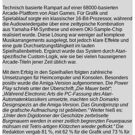
Technisch basierte Rampart auf einer 68000-basierten
Arcade-Plattform von Atari Games. Für Grafik und
Spielablauf sorgte ein klassischer 16-Bit-Prozessor, während
die Audiowiedergabe über eine zeittypische Kombination
aus Yamaha-FM-Synthese und einem OKI-Sample-Chip
realisiert wurde. Diese Lösung war weniger auf komplexe
Musikarrangements ausgelegt, bot jedoch klare Effekte und
eine gute Durchsetzungsfähigkeit im lauten
Spielhallenbetrieb. Ergänzt wurde das System durch Atari-
spezifische Custom-Logik, wie sie bei vielen hauseigenen
Arcade-Titeln jener Zeit üblich war.
Mit dem Erfolg in den Spielhallen folgten zahlreiche
Umsetzungen für Heimcomputer und Konsolen. Besonders
positiv wurde die Amiga-Version aufgenommen. Die
Power
Play
schrieb unter der Überschrift
„Die Mauer bebt“
:
„Während Electronic Arts die PC-Fassung des Atari-
Automatenklassikers umsetzte, machten sich Domarks
Designspezis an die Amiga-Version. Das Grundprinzip und
die grafische Aufmachung ist geblieben.“
Weiter hieß es:
„Unter dem Digidonner der Geschütze zerbröselte
Burgmauern werden in einer zeitlich begrenzten Feuerpause
mühsam mit Tetris-artigen Klötzchen wieder geflickt.“
Die
Redaktion vergab 81 %, mit 62 % für die Grafik und 73 % für