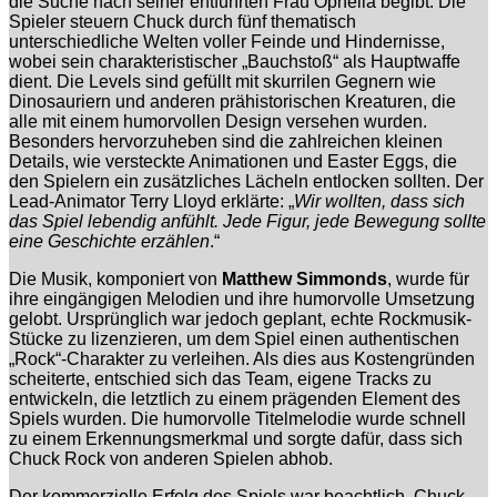
die Suche nach seiner entführten Frau Ophelia begibt. Die
Spieler steuern Chuck durch fünf thematisch
unterschiedliche Welten voller Feinde und Hindernisse,
wobei sein charakteristischer „Bauchstoß“ als Hauptwaffe
dient. Die Levels sind gefüllt mit skurrilen Gegnern wie
Dinosauriern und anderen prähistorischen Kreaturen, die
alle mit einem humorvollen Design versehen wurden.
Besonders hervorzuheben sind die zahlreichen kleinen
Details, wie versteckte Animationen und Easter Eggs, die
den Spielern ein zusätzliches Lächeln entlocken sollten. Der
Lead-Animator Terry Lloyd erklärte: „
Wir wollten, dass sich
das Spiel lebendig anfühlt. Jede Figur, jede Bewegung sollte
eine Geschichte erzählen
.“
Die Musik, komponiert von
Matthew Simmonds
, wurde für
ihre eingängigen Melodien und ihre humorvolle Umsetzung
gelobt. Ursprünglich war jedoch geplant, echte Rockmusik-
Stücke zu lizenzieren, um dem Spiel einen authentischen
„Rock“-Charakter zu verleihen. Als dies aus Kostengründen
scheiterte, entschied sich das Team, eigene Tracks zu
entwickeln, die letztlich zu einem prägenden Element des
Spiels wurden. Die humorvolle Titelmelodie wurde schnell
zu einem Erkennungsmerkmal und sorgte dafür, dass sich
Chuck Rock von anderen Spielen abhob.
Der kommerzielle Erfolg des Spiels war beachtlich. Chuck