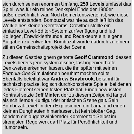
sich durch seinen enormen Umfang.
250 Levels
umfasst das
Spiel, was für ein reines Denkspiel Ende der 1980er
außergewöhnlich war. Noch bemerkenswerter ist, wie diese
Levels entstanden. Bombuzal war nie ausschließlich das
Werk eines kleinen Kernteams. Crowther stellte ein
einfaches Level-Editor-System zur Verfügung und lud
Kollegen, Entwicklerfreunde und Redakteure ein, eigene
Aufgaben zu entwerfen. Bombuzal wurde dadurch zu einem
stillen Gemeinschaftsprojekt der Szene.
Zu diesen Gastdesignern gehörte
Geoff Crammond
, dessen
Levels bereits jene systematische, fast ingenieurhafte
Denkweise erkennen lassen, die ihn später mit seinen
Formula-One
-Simulationen berühmt machen sollte.
Ebenfalls beteiligt war
Andrew Braybrook
, bekannt für
technisch präzise, logisch durchkonstrierte Spiele, bei denen
jedes Element seinen festen Platz hat. Einen bewussten
Kontrast setzte
Jeff Minter
, der zu diesem Zeitpunkt längst
als schillernde Kultfigur der britischen Szene galt. Sein
Bombuzal-Level, in dem Explosionen ein Lama und einen
kleinen Dunghaufen hinterlassen, ist kein bloßer Gag,
sondern ein augenzwinkernder Kommentar: Selbst im
strengsten Regelwerk darf Platz für Persönlichkeit und
Humor sein.