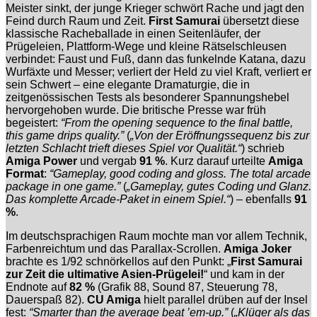
Meister sinkt, der junge Krieger schwört Rache und jagt den
Feind durch Raum und Zeit.
First Samurai
übersetzt diese
klassische Racheballade in einen Seitenläufer, der
Prügeleien, Plattform-Wege und kleine Rätselschleusen
verbindet: Faust und Fuß, dann das funkelnde Katana, dazu
Wurfäxte und Messer; verliert der Held zu viel Kraft, verliert er
sein Schwert – eine elegante Dramaturgie, die in
zeitgenössischen Tests als besonderer Spannungshebel
hervorgehoben wurde. Die britische Presse war früh
begeistert:
“From the opening sequence to the final battle,
this game drips quality.”
(
„Von der Eröffnungssequenz bis zur
letzten Schlacht trieft dieses Spiel vor Qualität.“
) schrieb
Amiga Power
und vergab
91 %
. Kurz darauf urteilte
Amiga
Format
:
“Gameplay, good coding and gloss. The total arcade
package in one game.”
(
„Gameplay, gutes Coding und Glanz.
Das komplette Arcade-Paket in einem Spiel.“
) – ebenfalls
91
%
.
Im deutschsprachigen Raum mochte man vor allem Technik,
Farbenreichtum und das Parallax-Scrollen.
Amiga Joker
brachte es 1/92 schnörkellos auf den Punkt: „
First Samurai
zur Zeit die ultimative Asien-Prügelei!
“ und kam in der
Endnote auf
82 %
(Grafik 88, Sound 87, Steuerung 78,
Dauerspaß 82).
CU Amiga
hielt parallel drüben auf der Insel
fest:
“Smarter than the average beat ’em-up.”
(
„Klüger als das