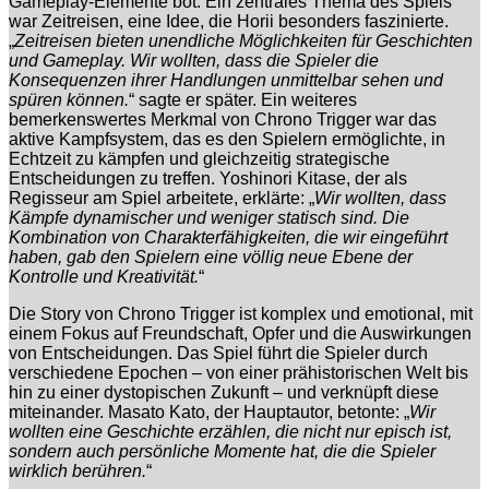
Gameplay-Elemente bot. Ein zentrales Thema des Spiels
war Zeitreisen, eine Idee, die Horii besonders faszinierte.
„
Zeitreisen bieten unendliche Möglichkeiten für Geschichten
und Gameplay. Wir wollten, dass die Spieler die
Konsequenzen ihrer Handlungen unmittelbar sehen und
spüren können.
“ sagte er später. Ein weiteres
bemerkenswertes Merkmal von Chrono Trigger war das
aktive Kampfsystem, das es den Spielern ermöglichte, in
Echtzeit zu kämpfen und gleichzeitig strategische
Entscheidungen zu treffen. Yoshinori Kitase, der als
Regisseur am Spiel arbeitete, erklärte: „
Wir wollten, dass
Kämpfe dynamischer und weniger statisch sind. Die
Kombination von Charakterfähigkeiten, die wir eingeführt
haben, gab den Spielern eine völlig neue Ebene der
Kontrolle und Kreativität.
“
Die Story von Chrono Trigger ist komplex und emotional, mit
einem Fokus auf Freundschaft, Opfer und die Auswirkungen
von Entscheidungen. Das Spiel führt die Spieler durch
verschiedene Epochen – von einer prähistorischen Welt bis
hin zu einer dystopischen Zukunft – und verknüpft diese
miteinander. Masato Kato, der Hauptautor, betonte: „
Wir
wollten eine Geschichte erzählen, die nicht nur episch ist,
sondern auch persönliche Momente hat, die die Spieler
wirklich berühren.
“