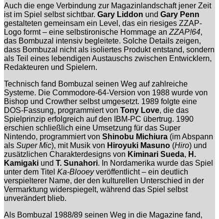
Auch die enge Verbindung zur Magazinlandschaft jener Zeit
ist im Spiel selbst sichtbar.
Gary Liddon
und
Gary Penn
gestalteten gemeinsam ein Level, das ein riesiges ZZAP-
Logo formt – eine selbstironische Hommage an
ZZAP!64
,
das Bombuzal intensiv begleitete. Solche Details zeigen,
dass Bombuzal nicht als isoliertes Produkt entstand, sondern
als Teil eines lebendigen Austauschs zwischen Entwicklern,
Redakteuren und Spielern.
Technisch fand Bombuzal seinen Weg auf zahlreiche
Systeme. Die Commodore-64-Version von 1988 wurde von
Bishop und Crowther selbst umgesetzt. 1989 folgte eine
DOS-Fassung, programmiert von
Tony Love
, die das
Spielprinzip erfolgreich auf den IBM-PC übertrug. 1990
erschien schließlich eine Umsetzung für das Super
Nintendo, programmiert von
Shinobu Michiura
(im Abspann
als
Super Mic
), mit Musik von
Hiroyuki Masuno
(
Hiro
) und
zusätzlichen Charakterdesigns von
Kiminari Sueda
,
H.
Kamigaki
und
T. Sunahori
. In Nordamerika wurde das Spiel
unter dem Titel
Ka-Blooey
veröffentlicht – ein deutlich
verspielterer Name, der den kulturellen Unterschied in der
Vermarktung widerspiegelt, während das Spiel selbst
unverändert blieb.
Als Bombuzal 1988/89 seinen Weg in die Magazine fand,