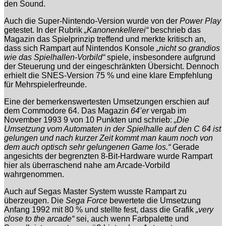
den Sound.
Auch die Super-Nintendo-Version wurde von der
Power Play
getestet. In der Rubrik
„Kanonenkellerei“
beschrieb das
Magazin das Spielprinzip treffend und merkte kritisch an,
dass sich Rampart auf Nintendos Konsole
„nicht so grandios
wie das Spielhallen-Vorbild“
spiele, insbesondere aufgrund
der Steuerung und der eingeschränkten Übersicht. Dennoch
erhielt die SNES-Version 75 % und eine klare Empfehlung
für Mehrspielerfreunde.
Eine der bemerkenswertesten Umsetzungen erschien auf
dem Commodore 64. Das Magazin
64’er
vergab im
November 1993 9 von 10 Punkten und schrieb:
„Die
Umsetzung vom Automaten in der Spielhalle auf den C 64 ist
gelungen und nach kurzer Zeit kommt man kaum noch von
dem auch optisch sehr gelungenen Game los.“
Gerade
angesichts der begrenzten 8-Bit-Hardware wurde Rampart
hier als überraschend nahe am Arcade-Vorbild
wahrgenommen.
Auch auf Segas Master System wusste Rampart zu
überzeugen. Die
Sega Force
bewertete die Umsetzung
Anfang 1992 mit 80 % und stellte fest, dass die Grafik
„very
close to the arcade“
sei, auch wenn Farbpalette und