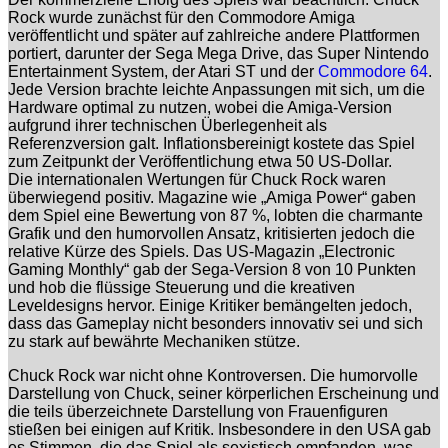
Rock wurde zunächst für den Commodore Amiga
veröffentlicht und später auf zahlreiche andere Plattformen
portiert, darunter der Sega Mega Drive, das Super Nintendo
Entertainment System, der Atari ST und der
Commodore 64
.
Jede Version brachte leichte Anpassungen mit sich, um die
Hardware optimal zu nutzen, wobei die Amiga-Version
aufgrund ihrer technischen Überlegenheit als
Referenzversion galt. Inflationsbereinigt kostete das Spiel
zum Zeitpunkt der Veröffentlichung etwa 50 US-Dollar.
Die internationalen Wertungen für Chuck Rock waren
überwiegend positiv. Magazine wie „Amiga Power“ gaben
dem Spiel eine Bewertung von 87 %, lobten die charmante
Grafik und den humorvollen Ansatz, kritisierten jedoch die
relative Kürze des Spiels. Das US-Magazin „Electronic
Gaming Monthly“ gab der Sega-Version 8 von 10 Punkten
und hob die flüssige Steuerung und die kreativen
Leveldesigns hervor. Einige Kritiker bemängelten jedoch,
dass das Gameplay nicht besonders innovativ sei und sich
zu stark auf bewährte Mechaniken stütze.
Chuck Rock war nicht ohne Kontroversen. Die humorvolle
Darstellung von Chuck, seiner körperlichen Erscheinung und
die teils überzeichnete Darstellung von Frauenfiguren
stießen bei einigen auf Kritik. Insbesondere in den USA gab
es Stimmen, die das Spiel als sexistisch empfanden, was