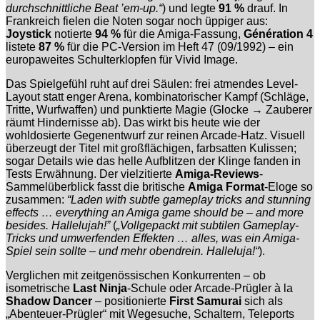
durchschnittliche Beat ’em-up.“
) und legte
91 %
drauf. In
Frankreich fielen die Noten sogar noch üppiger aus:
Joystick
notierte
94 %
für die Amiga-Fassung,
Génération 4
listete
87 %
für die PC-Version im Heft 47 (09/1992) – ein
europaweites Schulterklopfen für Vivid Image.
Das Spielgefühl ruht auf drei Säulen: frei atmendes Level-
Layout statt enger Arena, kombinatorischer Kampf (Schläge,
Tritte, Wurfwaffen) und punktierte Magie (Glocke → Zauberer
räumt Hindernisse ab). Das wirkt bis heute wie der
wohldosierte Gegenentwurf zur reinen Arcade-Hatz. Visuell
überzeugt der Titel mit großflächigen, farbsatten Kulissen;
sogar Details wie das helle Aufblitzen der Klinge fanden in
Tests Erwähnung. Der vielzitierte
Amiga-Reviews
-
Sammelüberblick fasst die britische
Amiga Format
-Eloge so
zusammen:
“Laden with subtle gameplay tricks and stunning
effects … everything an Amiga game should be – and more
besides. Hallelujah!”
(
„Vollgepackt mit subtilen Gameplay-
Tricks und umwerfenden Effekten … alles, was ein Amiga-
Spiel sein sollte – und mehr obendrein. Halleluja!“
).
Verglichen mit zeitgenössischen Konkurrenten – ob
isometrische
Last Ninja
-Schule oder Arcade-Prügler à la
Shadow Dancer
– positionierte
First Samurai
sich als
„Abenteuer-Prügler“ mit Wegesuche, Schaltern, Teleports