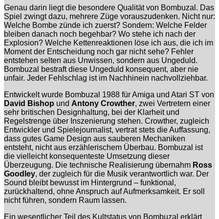
Genau darin liegt die besondere Qualität von Bombuzal. Das
Spiel zwingt dazu, mehrere Züge vorauszudenken. Nicht nur:
Welche Bombe zünde ich zuerst? Sondern: Welche Felder
bleiben danach noch begehbar? Wo stehe ich nach der
Explosion? Welche Kettenreaktionen löse ich aus, die ich im
Moment der Entscheidung noch gar nicht sehe? Fehler
entstehen selten aus Unwissen, sondern aus Ungeduld.
Bombuzal bestraft diese Ungeduld konsequent, aber nie
unfair. Jeder Fehlschlag ist im Nachhinein nachvollziehbar.
Entwickelt wurde Bombuzal 1988 für Amiga und Atari ST von
David Bishop
und
Antony Crowther
, zwei Vertretern einer
sehr britischen Designhaltung, bei der Klarheit und
Regelstrenge über Inszenierung stehen. Crowther, zugleich
Entwickler und Spielejournalist, vertrat stets die Auffassung,
dass gutes Game Design aus sauberen Mechaniken
entsteht, nicht aus erzählerischem Überbau. Bombuzal ist
die vielleicht konsequenteste Umsetzung dieser
Überzeugung. Die technische Realisierung übernahm
Ross
Goodley
, der zugleich für die Musik verantwortlich war. Der
Sound bleibt bewusst im Hintergrund – funktional,
zurückhaltend, ohne Anspruch auf Aufmerksamkeit. Er soll
nicht führen, sondern Raum lassen.
Ein wesentlicher Teil des Kultstatus von Bombuzal erklärt