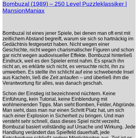
Bombuzal (1989) – 250 Level Puzzleklassiker |
MansionManiax
Bombuzal
ist eines jener Spiele, bei denen man oft erst mit
zeitlichem Abstand begreift, warum sie sich so hartnäckig im
Gedächtnis festgesetzt haben. Nicht wegen einer
Geschichte, nicht wegen charismatischer Figuren und schon
gar nicht wegen audiovisueller Effekte. Bombuzal hinterließ
Eindruck, weil es den Spieler ernst nahm. Es sprach ihn
nicht an, es erklärte sich nicht, es versuchte nicht, ihn zu
umwerben. Es stellte ihn schlicht auf eine schwebende Insel
aus Kacheln, ließ die Zeit anlaufen – und überließ ihm die
Verantwortung für alles, was danach geschah.
Schon der Einstieg ist bezeichnend nüchtern. Keine
Einführung, kein Tutorial, keine Einblendung mit
wohlmeinenden Tipps. Man sieht Bomben, Felder, Abgründe.
Man sieht, dass man nur einen Schritt Platz hat, um sich
nach einer Explosion in Sicherheit zu bringen. Und man
versteht sehr schnell, dass dieses Spiel nicht verzeiht.
Bombuzal basiert vollständig auf Ursache und Wirkung. Jede
Handlung verändert das Spielfeld dauerhaft, jede
Entscheidung schließt andere Möglichkeiten aus. Ziel ist es,