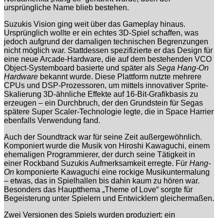
ursprüngliche Name blieb bestehen.
Suzukis Vision ging weit über das Gameplay hinaus.
Ursprünglich wollte er ein echtes 3D-Spiel schaffen, was
jedoch aufgrund der damaligen technischen Begrenzungen
nicht möglich war. Stattdessen spezifizierte er das Design für
eine neue Arcade-Hardware, die auf dem bestehenden VCO
Object-Systemboard basierte und später als
Sega Hang-On
Hardware
bekannt wurde. Diese Plattform nutzte mehrere
CPUs und DSP-Prozessoren, um mittels innovativer Sprite-
Skalierung 3D-ähnliche Effekte auf 16-Bit-Grafikbasis zu
erzeugen – ein Durchbruch, der den Grundstein für Segas
spätere Super Scaler-Technologie legte, die in Space Harrier
ebenfalls Verwendung fand.
Auch der Soundtrack war für seine Zeit außergewöhnlich.
Komponiert wurde die Musik von Hiroshi Kawaguchi, einem
ehemaligen Programmierer, der durch seine Tätigkeit in
einer Rockband Suzukis Aufmerksamkeit erregte. Für
Hang-
On
komponierte Kawaguchi eine rockige Musikuntermalung
– etwas, das in Spielhallen bis dahin kaum zu hören war.
Besonders das Hauptthema „Theme of Love“ sorgte für
Begeisterung unter Spielern und Entwicklern gleichermaßen.
Zwei Versionen des Spiels wurden produziert: ein