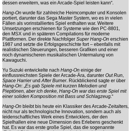
dessen erweitern, was ein Arcade-Spiel leisten kann“.
Hang-On
wurde für zahlreiche Heimcomputer und Konsolen
portiert, darunter das Sega Master System, wo es in vielen
Fällen als vorinstalliertes Spiel enthalten war. Weitere
Umsetzungen erschienen für Systeme wie den PC-8801,
den MSX und in späteren Compilations für moderne
Plattformen. Der direkte Nachfolger
Super Hang-On
erschien
1987 und setzte die Erfolgsgeschichte fort – ebenfalls mit
realistischen Steuerungen, besseren Grafiken und einer
noch dynamischeren musikalischen Untermalung von
Kawaguchi.
Yu Suzuki entwickelte nach
Hang-On
einige der
einflussreichsten Spiele der Arcade-Ära, darunter
Out Run
,
Space Harrier
und
After Burner
. Rückblickend sagte er über
Hang-On
: „
Es gab Spiele mit kurzen Melodien und
Pieptönen, aber ich denke, Hang-On war das erste Spiel mit
einer soliden Komposition mit Bass und Schlagzeug.
“
Hang-On
bleibt bis heute ein Klassiker des Arcade-Zeitalters,
nicht nur als technologische Innovation, sondern auch als
leidenschaftliches Werk eines Entwicklers, der den
Spielhallen eine neue Dimension des Erlebens geschenkt
hat. Es war das erste große Spiel, das die sogenannte