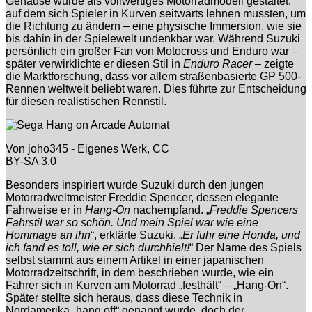
Gehäuse wurde als vollwertiges Motorradmodell gestaltet,
auf dem sich Spieler in Kurven seitwärts lehnen mussten, um
die Richtung zu ändern – eine physische Immersion, wie sie
bis dahin in der Spielewelt undenkbar war. Während Suzuki
persönlich ein großer Fan von Motocross und Enduro war –
später verwirklichte er diesen Stil in
Enduro Racer
– zeigte
die Marktforschung, dass vor allem straßenbasierte GP 500-
Rennen weltweit beliebt waren. Dies führte zur Entscheidung
für diesen realistischen Rennstil.
Von joho345 - Eigenes Werk, CC
BY-SA 3.0
Besonders inspiriert wurde Suzuki durch den jungen
Motorradweltmeister Freddie Spencer, dessen elegante
Fahrweise er in
Hang-On
nachempfand. „
Freddie Spencers
Fahrstil war so schön. Und mein Spiel war wie eine
Hommage an ihn
“, erklärte Suzuki. „
Er fuhr eine Honda, und
ich fand es toll, wie er sich durchhielt!
“ Der Name des Spiels
selbst stammt aus einem Artikel in einer japanischen
Motorradzeitschrift, in dem beschrieben wurde, wie ein
Fahrer sich in Kurven am Motorrad „festhält“ – „Hang-On“.
Später stellte sich heraus, dass diese Technik in
Nordamerika „hang off“ genannt wurde, doch der