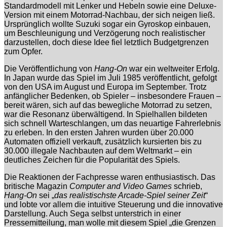
Standardmodell mit Lenker und Hebeln sowie eine Deluxe-
Version mit einem Motorrad-Nachbau, der sich neigen ließ.
Ursprünglich wollte Suzuki sogar ein Gyroskop einbauen,
um Beschleunigung und Verzögerung noch realistischer
darzustellen, doch diese Idee fiel letztlich Budgetgrenzen
zum Opfer.
Die Veröffentlichung von
Hang-On
war ein weltweiter Erfolg.
In Japan wurde das Spiel im Juli 1985 veröffentlicht, gefolgt
von den USA im August und Europa im September. Trotz
anfänglicher Bedenken, ob Spieler – insbesondere Frauen –
bereit wären, sich auf das bewegliche Motorrad zu setzen,
war die Resonanz überwältigend. In Spielhallen bildeten
sich schnell Warteschlangen, um das neuartige Fahrerlebnis
zu erleben. In den ersten Jahren wurden über 20.000
Automaten offiziell verkauft, zusätzlich kursierten bis zu
30.000 illegale Nachbauten auf dem Weltmarkt – ein
deutliches Zeichen für die Popularität des Spiels.
Die Reaktionen der Fachpresse waren enthusiastisch. Das
britische Magazin
Computer and Video Games
schrieb,
Hang-On
sei „
das realistischste Arcade-Spiel seiner Zeit
“
und lobte vor allem die intuitive Steuerung und die innovative
Darstellung. Auch Sega selbst unterstrich in einer
Pressemitteilung, man wolle mit diesem Spiel „die Grenzen