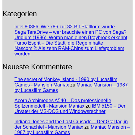
Kategorien
Intel 80386: Wie x86 zur 32-Bit-Plattform wurde
Sega TeraDrive – wer brauchte einen PC von Sega?
Uridium (1986): Woran man einen Braybrook erkennt
Turbo Esprit – Die Stadt, die Regeln hatte
Nascom 2: Als zehn RAM-Chips zum Lieferproblem
wurden
Neueste Kommentare
The secret of Monkey Island - 1990 by Lucasfilm
Games - Mansion Maniax
zu
Maniac Mansion – 1987
by Lucasfilm Games
Acorn Archimedes A540 – Das professionelle
Spitzenmodell - Mansion Maniax
zu
IBM 5150 – Der
Urvater der MS-DOS und Windowsrechner
Indiana Jones and the Last Crusade – Der Gral lag in
der Schachtel - Mansion Maniax
zu
Maniac Mansion –
1987 by Lucasfilm Games