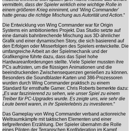
vermitteln, dass der Spieler wirklich eine wichtige Rolle in
einem größeren Krieg einnimmt, und 'Wing Commander'
hatte genau die richtige Mischung aus Autorität und Action
.“
Die Entwicklung von Wing Commander war für Origin
Systems ein ambitioniertes Projekt. Das Studio setzte auf
eine damals bahnbrechende Mischung aus 3D-ähnlicher
Grafik und einer dynamischen Story, die sich basierend auf
den Erfolgen oder Misserfolgen des Spielers entwickelte. Die
umfangreiche Arbeit an der Spielmechanik und der
Grafikengine führte dazu, dass das Spiel hohe
Hardwareanforderungen stellte. Viele Spieler mussten ihre
PCs aufrüsten, um die flüssigen Animationen und die
beeindruckenden Zwischensequenzen genießen zu können.
Besonders die Soundblaster-Karten und 386-Prozessoren
wurden durch Wing Commander praktisch zu einem
Standard für ernsthafte Gamer. Chris Roberts bemerkte dazu:
„
Es war faszinierend zu sehen, wie unser Spiel zu einem
Treiber für PC-Upgrades wurde. Es zeigte uns, wie sehr die
Leute bereit waren, in ihr Spielerlebnis zu investieren.
“
Das Gameplay von Wing Commander verband actionreiche
Weltraumkämpfe mit taktischen Elementen und einer
tiefgreifenden Erzählung. Der Spieler übernahm die Rolle
eines Piloten der Terranischen Konföderation im Kampf