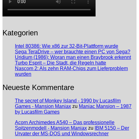
Kategorien
Intel 80386: Wie x86 zur 32-Bit-Plattform wurde
Sega TeraDrive – wer brauchte einen PC von Sega?
Uridium (1986): Woran man einen Braybrook erkennt
Turbo Esprit – Die Stadt, die Regeln hatte
Nascom 2: Als zehn RAM-Chips zum Lieferproblem
wurden
Neueste Kommentare
The secret of Monkey Island - 1990 by Lucasfilm
Games - Mansion Maniax
zu
Maniac Mansion – 1987
by Lucasfilm Games
Acorn Archimedes A540 – Das professionelle
Spitzenmodell - Mansion Maniax
zu
IBM 5150 – Der
Urvater der MS-DOS und Windowsrechner