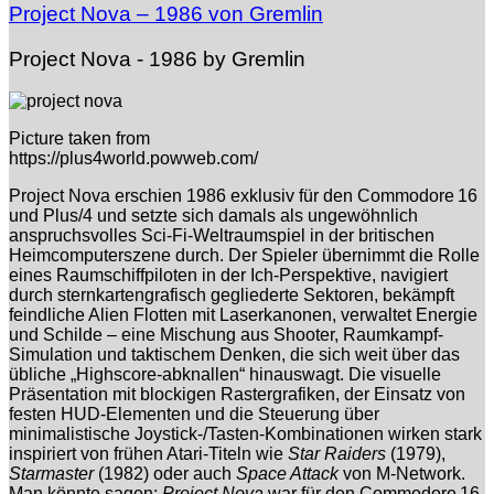
Project Nova – 1986 von Gremlin
Project Nova - 1986 by Gremlin
Picture taken from
https://plus4world.powweb.com/
Project Nova erschien 1986 exklusiv für den Commodore 16
und Plus/4 und setzte sich damals als ungewöhnlich
anspruchsvolles Sci‑Fi-Weltraumspiel in der britischen
Heimcomputerszene durch. Der Spieler übernimmt die Rolle
eines Raumschiffpiloten in der Ich‑Perspektive, navigiert
durch sternkartengrafisch gegliederte Sektoren, bekämpft
feindliche Alien Flotten mit Laserkanonen, verwaltet Energie
und Schilde – eine Mischung aus Shooter, Raumkampf-
Simulation und taktischem Denken, die sich weit über das
übliche „Highscore-abknallen“ hinauswagt. Die visuelle
Präsentation mit blockigen Rastergrafiken, der Einsatz von
festen HUD-Elementen und die Steuerung über
minimalistische Joystick-/Tasten-Kombinationen wirken stark
inspiriert von frühen Atari-Titeln wie
Star Raiders
(1979),
Starmaster
(1982) oder auch
Space Attack
von M-Network.
Man könnte sagen:
Project Nova
war für den Commodore 16