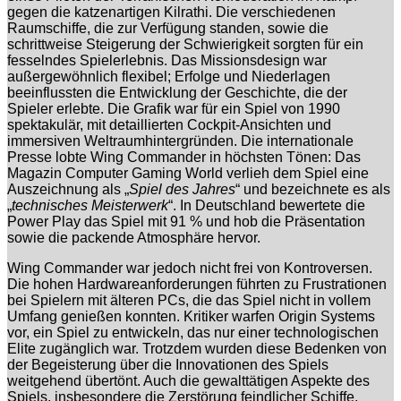
gegen die katzenartigen Kilrathi. Die verschiedenen
Raumschiffe, die zur Verfügung standen, sowie die
schrittweise Steigerung der Schwierigkeit sorgten für ein
fesselndes Spielerlebnis. Das Missionsdesign war
außergewöhnlich flexibel; Erfolge und Niederlagen
beeinflussten die Entwicklung der Geschichte, die der
Spieler erlebte. Die Grafik war für ein Spiel von 1990
spektakulär, mit detaillierten Cockpit-Ansichten und
immersiven Weltraumhintergründen. Die internationale
Presse lobte Wing Commander in höchsten Tönen: Das
Magazin Computer Gaming World verlieh dem Spiel eine
Auszeichnung als „
Spiel des Jahres
“ und bezeichnete es als
„
technisches Meisterwerk
“. In Deutschland bewertete die
Power Play das Spiel mit 91 % und hob die Präsentation
sowie die packende Atmosphäre hervor.
Wing Commander war jedoch nicht frei von Kontroversen.
Die hohen Hardwareanforderungen führten zu Frustrationen
bei Spielern mit älteren PCs, die das Spiel nicht in vollem
Umfang genießen konnten. Kritiker warfen Origin Systems
vor, ein Spiel zu entwickeln, das nur einer technologischen
Elite zugänglich war. Trotzdem wurden diese Bedenken von
der Begeisterung über die Innovationen des Spiels
weitgehend übertönt. Auch die gewalttätigen Aspekte des
Spiels, insbesondere die Zerstörung feindlicher Schiffe,