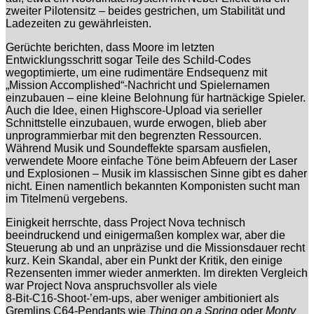
zweiter Pilotensitz – beides gestrichen, um Stabilität und
Ladezeiten zu gewährleisten.
Gerüchte berichten, dass Moore im letzten
Entwicklungsschritt sogar Teile des Schild‑Codes
wegoptimierte, um eine rudimentäre Endsequenz mit
„Mission Accomplished“-Nachricht und Spielernamen
einzubauen – eine kleine Belohnung für hartnäckige Spieler.
Auch die Idee, einen Highscore‑Upload via serieller
Schnittstelle einzubauen, wurde erwogen, blieb aber
unprogrammierbar mit den begrenzten Ressourcen.
Während Musik und Soundeffekte sparsam ausfielen,
verwendete Moore einfache Töne beim Abfeuern der Laser
und Explosionen – Musik im klassischen Sinne gibt es daher
nicht. Einen namentlich bekannten Komponisten sucht man
im Titelmenü vergebens.
Einigkeit herrschte, dass Project Nova technisch
beeindruckend und einigermaßen komplex war, aber die
Steuerung ab und an unpräzise und die Missionsdauer recht
kurz. Kein Skandal, aber ein Punkt der Kritik, den einige
Rezensenten immer wieder anmerkten. Im direkten Vergleich
war Project Nova anspruchsvoller als viele
8‑Bit‑C16‑Shoot‑’em‑ups, aber weniger ambitioniert als
Gremlins C64‑Pendants wie
Thing on a Spring
oder
Monty