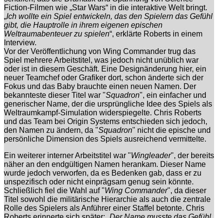
Fiction-Filmen wie „Star Wars“ in die interaktive Welt bringt.
„
Ich wollte ein Spiel entwickeln, das den Spielern das Gefühl
gibt, die Hauptrolle in ihrem eigenen epischen
Weltraumabenteuer zu spielen
“, erklärte Roberts in einem
Interview.
Vor der Veröffentlichung von Wing Commander trug das
Spiel mehrere Arbeitstitel, was jedoch nicht unüblich war
oder ist in diesem Geschäft. Eine Designänderung hier, ein
neuer Teamchef oder Grafiker dort, schon änderte sich der
Fokus und das Baby brauchte einen neuen Namen. Der
bekannteste dieser Titel war "
Squadron
", ein einfacher und
generischer Name, der die ursprüngliche Idee des Spiels als
Weltraumkampf-Simulation widerspiegelte. Chris Roberts
und das Team bei Origin Systems entschieden sich jedoch,
den Namen zu ändern, da "
Squadron
" nicht die epische und
persönliche Dimension des Spiels ausreichend vermittelte.
Ein weiterer interner Arbeitstitel war "
Wingleader
", der bereits
näher an den endgültigen Namen herankam. Dieser Name
wurde jedoch verworfen, da es Bedenken gab, dass er zu
unspezifisch oder nicht einprägsam genug sein könnte.
Schließlich fiel die Wahl auf "
Wing Commander
", da dieser
Titel sowohl die militärische Hierarchie als auch die zentrale
Rolle des Spielers als Anführer einer Staffel betonte. Chris
Roberts erinnerte sich später: „
Der Name musste das Gefühl