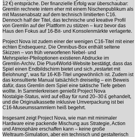
12 €) entspräche. Der finanzielle Erfolg war überschaubar:
Gremlin rechnete intern eher mit einem Nischenpublikum als
mit Massenabsatz auf dem technisch limitierten C16.
Dennoch half der Titel, das technische und kreative Profil
von Gremlin auf der Plattform zu stützen – kurz bevor das
Haus den Fokus auf 16‑Bit‑ und Konsolenmärkte verlagerte.
Project Nova ist zudem einer der wenigen C16‑Titel mit einer
echten Endsequenz. Die Omnibus‑Box enthält seltene
Skizzen – von früh verworfenen Nebel‑ und
Mehrspieler‑Pfeiloptionen existieren Abdrucke im
Gremlin‑Archiv. Die Plus4World‑Website bestätigt, dass das
Spiel einen Endbildschirm bietet und sich „restartet mit
Belohnung“, was für 16‑KB‑Titel ungewöhnlich ist. Zudem ist
das konsultierte Manual tatsächlich dreiseitig – ein Beweis
dafür, dass Gremlin dem Spiel eine taktische Tiefe geben
wollte. In Sammlerkreisen genießt Project Nova
Nostalgie‑Status, wird auf eBay für rund 20–30 £ gehandelt,
und die Originalkassette inklusive Umverpackung ist bei
C16‑Museumssammlern heiß begehrt.
Insgesamt zeigt Project Nova, wie man mit minimaler
Hardware eine packende Mischung aus Strategie, Action
und Atmosphäre erschaffen kann – keine große
Weltraum‑Simulation, aber ein technisch und gestalterisch