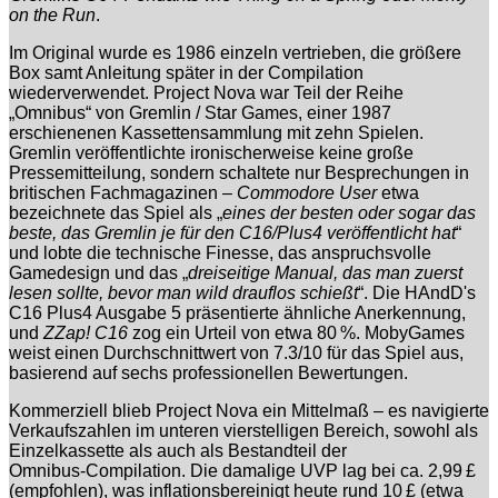
on the Run
.
Im Original wurde es 1986 einzeln vertrieben, die größere
Box samt Anleitung später in der Compilation
wiederverwendet. Project Nova war Teil der Reihe
„Omnibus“ von Gremlin / Star Games, einer 1987
erschienenen Kassettensammlung mit zehn Spielen.
Gremlin veröffentlichte ironischerweise keine große
Pressemitteilung, sondern schaltete nur Besprechungen in
britischen Fachmagazinen –
Commodore User
etwa
bezeichnete das Spiel als „
eines der besten oder sogar das
beste, das Gremlin je für den C16/Plus4 veröffentlicht hat
“
und lobte die technische Finesse, das anspruchsvolle
Gamedesign und das „
dreiseitige Manual, das man zuerst
lesen sollte, bevor man wild drauflos schießt
“. Die HAndD's
C16 Plus4 Ausgabe 5 präsentierte ähnliche Anerkennung,
und
ZZap! C16
zog ein Urteil von etwa 80 %. MobyGames
weist einen Durchschnittwert von 7.3/10 für das Spiel aus,
basierend auf sechs professionellen Bewertungen.
Kommerziell blieb Project Nova ein Mittelmaß – es navigierte
Verkaufszahlen im unteren vierstelligen Bereich, sowohl als
Einzelkassette als auch als Bestandteil der
Omnibus‑Compilation. Die damalige UVP lag bei ca. 2,99 £
(empfohlen), was inflationsbereinigt heute rund 10 £ (etwa