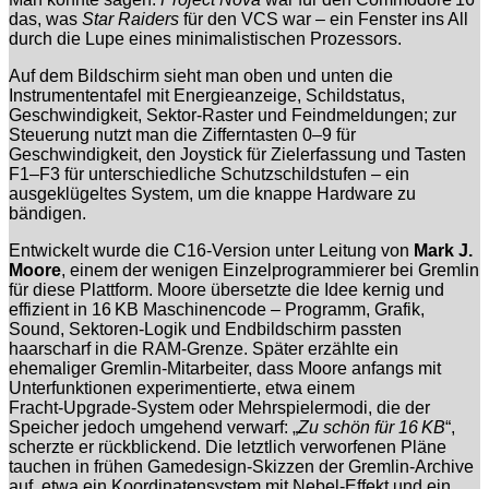
das, was
Star Raiders
für den VCS war – ein Fenster ins All
durch die Lupe eines minimalistischen Prozessors.
Auf dem Bildschirm sieht man oben und unten die
Instrumententafel mit Energieanzeige, Schildstatus,
Geschwindigkeit, Sektor‑Raster und Feindmeldungen; zur
Steuerung nutzt man die Zifferntasten 0–9 für
Geschwindigkeit, den Joystick für Zielerfassung und Tasten
F1–F3 für unterschiedliche Schutzschildstufen – ein
ausgeklügeltes System, um die knappe Hardware zu
bändigen.
Entwickelt wurde die C16‑Version unter Leitung von
Mark J.
Moore
, einem der wenigen Einzelprogrammierer bei Gremlin
für diese Plattform. Moore übersetzte die Idee kernig und
effizient in 16 KB Maschinencode – Programm, Grafik,
Sound, Sektoren‑Logik und Endbildschirm passten
haarscharf in die RAM‑Grenze. Später erzählte ein
ehemaliger Gremlin‑Mitarbeiter, dass Moore anfangs mit
Unterfunktionen experimentierte, etwa einem
Fracht‑Upgrade‑System oder Mehrspielermodi, die der
Speicher jedoch umgehend verwarf: „
Zu schön für 16 KB
“,
scherzte er rückblickend. Die letztlich verworfenen Pläne
tauchen in frühen Gamedesign‑Skizzen der Gremlin‑Archive
auf, etwa ein Koordinatensystem mit Nebel‑Effekt und ein