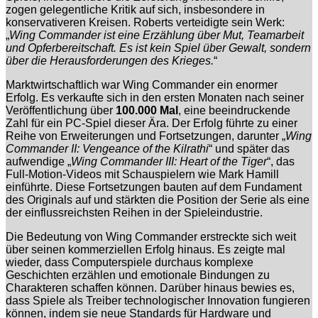
zogen gelegentliche Kritik auf sich, insbesondere in
konservativeren Kreisen. Roberts verteidigte sein Werk:
„
Wing Commander ist eine Erzählung über Mut, Teamarbeit
und Opferbereitschaft. Es ist kein Spiel über Gewalt, sondern
über die Herausforderungen des Krieges.
“
Marktwirtschaftlich war Wing Commander ein enormer
Erfolg. Es verkaufte sich in den ersten Monaten nach seiner
Veröffentlichung über
100.000 Mal
, eine beeindruckende
Zahl für ein PC-Spiel dieser Ära. Der Erfolg führte zu einer
Reihe von Erweiterungen und Fortsetzungen, darunter „
Wing
Commander II: Vengeance of the Kilrathi
“ und später das
aufwendige „
Wing Commander III: Heart of the Tiger
“, das
Full-Motion-Videos mit Schauspielern wie Mark Hamill
einführte. Diese Fortsetzungen bauten auf dem Fundament
des Originals auf und stärkten die Position der Serie als eine
der einflussreichsten Reihen in der Spieleindustrie.
Die Bedeutung von Wing Commander erstreckte sich weit
über seinen kommerziellen Erfolg hinaus. Es zeigte mal
wieder, dass Computerspiele durchaus komplexe
Geschichten erzählen und emotionale Bindungen zu
Charakteren schaffen können. Darüber hinaus bewies es,
dass Spiele als Treiber technologischer Innovation fungieren
können, indem sie neue Standards für Hardware und