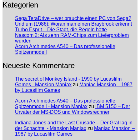
Kategorien
Sega TeraDrive – wer brauchte einen PC von Sega?
Uridium (1986): Woran man einen Braybrook erkennt
Turbo Esprit – Die Stadt, die Regeln hatte
Nascom 2: Als zehn RAM-Chips zum Lieferproblem
wurden
Acorn Archimedes A540 – Das professionelle
Spitzenmodell
Neueste Kommentare
The secret of Monkey Island - 1990 by Lucasfilm
Games - Mansion Maniax
zu
Maniac Mansion – 1987
by Lucasfilm Games
Acorn Archimedes A540 – Das professionelle
Spitzenmodell - Mansion Maniax
zu
IBM 5150 – Der
Urvater der MS-DOS und Windowsrechner
Indiana Jones and the Last Crusade – Der Gral lag in
der Schachtel - Mansion Maniax
zu
Maniac Mansion –
1987 by Lucasfilm Games