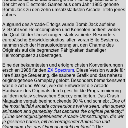
Bericht von Electronic Games aus dem Jahr 1985 gehörte
Bomb Jack zu den zehn umsatzstärksten Arcade-Titeln jenes
Jahres.
Aufgrund des Arcade-Erfolgs wurde Bomb Jack auf eine
Vielzahl von Heimcomputern und Konsolen portiert, wobei
die Qualität der Umsetzungen stark variierte. Besonders
europäische Entwicklerstudios, allen voran Elite Systems,
nahmen sich der Herausforderung an, den Charme des
Originals auf die begrenzten Fähigkeiten damaliger
Heimcomputer zu übertragen.
Eine der bekanntesten und erfolgreichsten Konvertierungen
erschien 1986 für den
ZX Spectrum
. Diese Version wurde für
ihre flüssige Steuerung, die saubere Grafik und das nahezu
originalgetreue Gameplay gelobt. Besonders bemerkenswert
war die Art und Weise, wie die Entwickler die Arcade-
Hardware des Originals durch geschickte Programmierung
auf dem relativ schwachen Speccy emulierten. Das Crash
Magazine vergab beeindruckende 90 % und schrieb: „
One of
the most faithful arcade conversions we’ve seen, with superb
animation and gameplay that captures the original perfectly.
“
(„
Eine der originalgetreuesten Arcade-Umsetzungen, die wir
je gesehen haben, mit hervorragender Animation und
Gameplay, das das Original perfekt einfängt
.“) Die