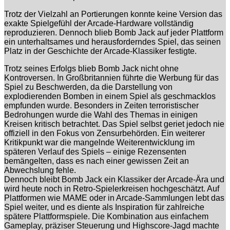
Trotz der Vielzahl an Portierungen konnte keine Version das
exakte Spielgefühl der Arcade-Hardware vollständig
reproduzieren. Dennoch blieb Bomb Jack auf jeder Plattform
ein unterhaltsames und herausforderndes Spiel, das seinen
Platz in der Geschichte der Arcade-Klassiker festigte.
Trotz seines Erfolgs blieb Bomb Jack nicht ohne
Kontroversen. In Großbritannien führte die Werbung für das
Spiel zu Beschwerden, da die Darstellung von
explodierenden Bomben in einem Spiel als geschmacklos
empfunden wurde. Besonders in Zeiten terroristischer
Bedrohungen wurde die Wahl des Themas in einigen
Kreisen kritisch betrachtet. Das Spiel selbst geriet jedoch nie
offiziell in den Fokus von Zensurbehörden. Ein weiterer
Kritikpunkt war die mangelnde Weiterentwicklung im
späteren Verlauf des Spiels – einige Rezensenten
bemängelten, dass es nach einer gewissen Zeit an
Abwechslung fehle.
Dennoch bleibt Bomb Jack ein Klassiker der Arcade-Ära und
wird heute noch in Retro-Spielerkreisen hochgeschätzt. Auf
Plattformen wie MAME oder in Arcade-Sammlungen lebt das
Spiel weiter, und es diente als Inspiration für zahlreiche
spätere Plattformspiele. Die Kombination aus einfachem
Gameplay, präziser Steuerung und Highscore-Jagd machte