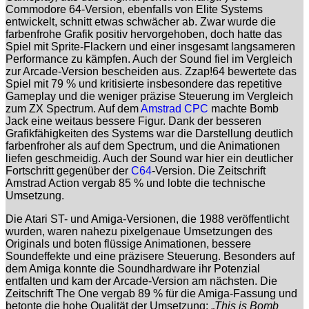
Commodore 64-Version, ebenfalls von Elite Systems
entwickelt, schnitt etwas schwächer ab. Zwar wurde die
farbenfrohe Grafik positiv hervorgehoben, doch hatte das
Spiel mit Sprite-Flackern und einer insgesamt langsameren
Performance zu kämpfen. Auch der Sound fiel im Vergleich
zur Arcade-Version bescheiden aus. Zzap!64 bewertete das
Spiel mit 79 % und kritisierte insbesondere das repetitive
Gameplay und die weniger präzise Steuerung im Vergleich
zum ZX Spectrum. Auf dem
Amstrad CPC
machte Bomb
Jack eine weitaus bessere Figur. Dank der besseren
Grafikfähigkeiten des Systems war die Darstellung deutlich
farbenfroher als auf dem Spectrum, und die Animationen
liefen geschmeidig. Auch der Sound war hier ein deutlicher
Fortschritt gegenüber der
C64
-Version. Die Zeitschrift
Amstrad Action vergab 85 % und lobte die technische
Umsetzung.
Die Atari ST- und Amiga-Versionen, die 1988 veröffentlicht
wurden, waren nahezu pixelgenaue Umsetzungen des
Originals und boten flüssige Animationen, bessere
Soundeffekte und eine präzisere Steuerung. Besonders auf
dem Amiga konnte die Soundhardware ihr Potenzial
entfalten und kam der Arcade-Version am nächsten. Die
Zeitschrift The One vergab 89 % für die Amiga-Fassung und
betonte die hohe Qualität der Umsetzung: „
This is Bomb