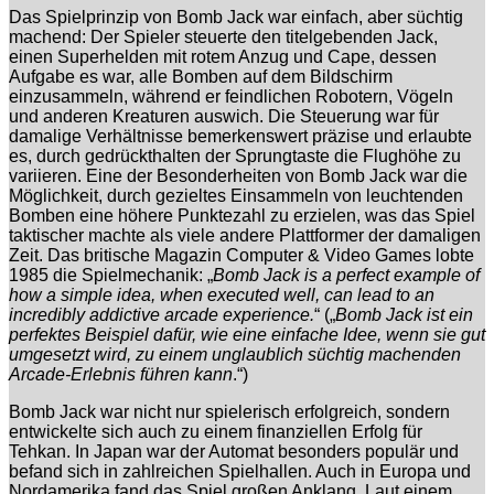
Das Spielprinzip von Bomb Jack war einfach, aber süchtig
machend: Der Spieler steuerte den titelgebenden Jack,
einen Superhelden mit rotem Anzug und Cape, dessen
Aufgabe es war, alle Bomben auf dem Bildschirm
einzusammeln, während er feindlichen Robotern, Vögeln
und anderen Kreaturen auswich. Die Steuerung war für
damalige Verhältnisse bemerkenswert präzise und erlaubte
es, durch gedrückthalten der Sprungtaste die Flughöhe zu
variieren. Eine der Besonderheiten von Bomb Jack war die
Möglichkeit, durch gezieltes Einsammeln von leuchtenden
Bomben eine höhere Punktezahl zu erzielen, was das Spiel
taktischer machte als viele andere Plattformer der damaligen
Zeit. Das britische Magazin Computer & Video Games lobte
1985 die Spielmechanik: „
Bomb Jack is a perfect example of
how a simple idea, when executed well, can lead to an
incredibly addictive arcade experience.
“ („
Bomb Jack ist ein
perfektes Beispiel dafür, wie eine einfache Idee, wenn sie gut
umgesetzt wird, zu einem unglaublich süchtig machenden
Arcade-Erlebnis führen kann
.“)
Bomb Jack war nicht nur spielerisch erfolgreich, sondern
entwickelte sich auch zu einem finanziellen Erfolg für
Tehkan. In Japan war der Automat besonders populär und
befand sich in zahlreichen Spielhallen. Auch in Europa und
Nordamerika fand das Spiel großen Anklang. Laut einem