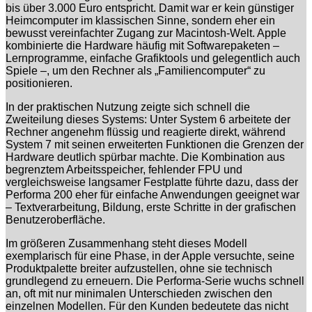
bis über 3.000 Euro entspricht. Damit war er kein günstiger
Heimcomputer im klassischen Sinne, sondern eher ein
bewusst vereinfachter Zugang zur Macintosh-Welt. Apple
kombinierte die Hardware häufig mit Softwarepaketen –
Lernprogramme, einfache Grafiktools und gelegentlich auch
Spiele –, um den Rechner als „Familiencomputer“ zu
positionieren.
In der praktischen Nutzung zeigte sich schnell die
Zweiteilung dieses Systems: Unter System 6 arbeitete der
Rechner angenehm flüssig und reagierte direkt, während
System 7 mit seinen erweiterten Funktionen die Grenzen der
Hardware deutlich spürbar machte. Die Kombination aus
begrenztem Arbeitsspeicher, fehlender FPU und
vergleichsweise langsamer Festplatte führte dazu, dass der
Performa 200 eher für einfache Anwendungen geeignet war
– Textverarbeitung, Bildung, erste Schritte in der grafischen
Benutzeroberfläche.
Im größeren Zusammenhang steht dieses Modell
exemplarisch für eine Phase, in der Apple versuchte, seine
Produktpalette breiter aufzustellen, ohne sie technisch
grundlegend zu erneuern. Die Performa-Serie wuchs schnell
an, oft mit nur minimalen Unterschieden zwischen den
einzelnen Modellen. Für den Kunden bedeutete das nicht