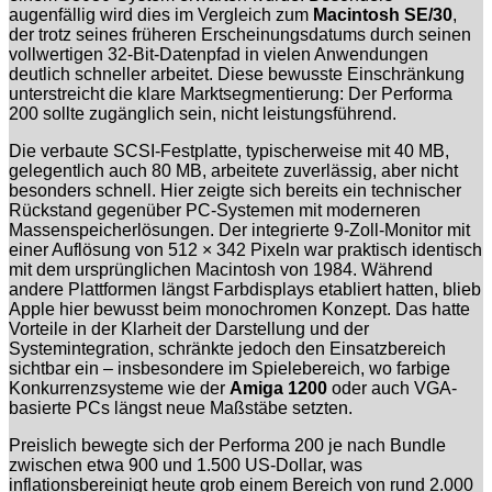
augenfällig wird dies im Vergleich zum
Macintosh SE/30
,
der trotz seines früheren Erscheinungsdatums durch seinen
vollwertigen 32-Bit-Datenpfad in vielen Anwendungen
deutlich schneller arbeitet. Diese bewusste Einschränkung
unterstreicht die klare Marktsegmentierung: Der Performa
200 sollte zugänglich sein, nicht leistungsführend.
Die verbaute SCSI-Festplatte, typischerweise mit 40 MB,
gelegentlich auch 80 MB, arbeitete zuverlässig, aber nicht
besonders schnell. Hier zeigte sich bereits ein technischer
Rückstand gegenüber PC-Systemen mit moderneren
Massenspeicherlösungen. Der integrierte 9-Zoll-Monitor mit
einer Auflösung von 512 × 342 Pixeln war praktisch identisch
mit dem ursprünglichen Macintosh von 1984. Während
andere Plattformen längst Farbdisplays etabliert hatten, blieb
Apple hier bewusst beim monochromen Konzept. Das hatte
Vorteile in der Klarheit der Darstellung und der
Systemintegration, schränkte jedoch den Einsatzbereich
sichtbar ein – insbesondere im Spielebereich, wo farbige
Konkurrenzsysteme wie der
Amiga 1200
oder auch VGA-
basierte PCs längst neue Maßstäbe setzten.
Preislich bewegte sich der Performa 200 je nach Bundle
zwischen etwa 900 und 1.500 US-Dollar, was
inflationsbereinigt heute grob einem Bereich von rund 2.000