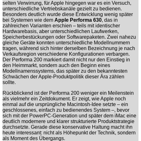
selten Verwirrung, für Apple hingegen war es ein Versuch,
unterschiedliche Vertriebskanäle gezielt zu bedienen.
Besonders deutlich wurde diese Entwicklung wenig später
bei Systemen wie dem
Apple Performa 630
, das in
zahlreichen Varianten erschien – teils mit identischer
Hardwarebasis, aber unterschiedlichen Laufwerken,
Speicherbestückungen oder Softwarepaketen. Zwei nahezu
gleiche Geräte konnten unterschiedliche Modellnummern
tragen, während sich hinter derselben Bezeichnung je nach
Verkaufsregion verschiedene Konfigurationen verbargen.
Der Performa 200 markiert damit nicht nur den Einstieg in
den Heimmarkt, sondern auch den Beginn eines
Modellnamenssystems, das später zu den bekanntesten
Schwächen der Apple-Produktpolitik dieser Ära zählen
sollte.
Rückblickend ist der Performa 200 weniger ein Meilenstein
als vielmehr ein Zeitdokument. Er zeigt, wie Apple noch
einmal auf die ursprüngliche Macintosh-Idee setzte – ein
geschlossenes, einfach zu bedienendes System –, bevor
sich mit der PowerPC-Generation und später dem iMac eine
deutlich modernere und klarer strukturierte Produktstrategie
durchsetzte. Gerade diese konservative Haltung macht ihn
heute interessant: nicht als Höhepunkt der Technik, sondern
als Moment des Übergangs.