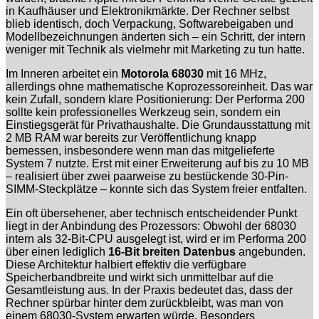
in Kaufhäuser und Elektronikmärkte. Der Rechner selbst
blieb identisch, doch Verpackung, Softwarebeigaben und
Modellbezeichnungen änderten sich – ein Schritt, der intern
weniger mit Technik als vielmehr mit Marketing zu tun hatte.
Im Inneren arbeitet ein
Motorola 68030
mit 16 MHz,
allerdings ohne mathematische Koprozessoreinheit. Das war
kein Zufall, sondern klare Positionierung: Der Performa 200
sollte kein professionelles Werkzeug sein, sondern ein
Einstiegsgerät für Privathaushalte. Die Grundausstattung mit
2 MB RAM war bereits zur Veröffentlichung knapp
bemessen, insbesondere wenn man das mitgelieferte
System 7 nutzte. Erst mit einer Erweiterung auf bis zu 10 MB
– realisiert über zwei paarweise zu bestückende 30-Pin-
SIMM-Steckplätze – konnte sich das System freier entfalten.
Ein oft übersehener, aber technisch entscheidender Punkt
liegt in der Anbindung des Prozessors: Obwohl der 68030
intern als 32-Bit-CPU ausgelegt ist, wird er im Performa 200
über einen lediglich
16-Bit breiten Datenbus
angebunden.
Diese Architektur halbiert effektiv die verfügbare
Speicherbandbreite und wirkt sich unmittelbar auf die
Gesamtleistung aus. In der Praxis bedeutet das, dass der
Rechner spürbar hinter dem zurückbleibt, was man von
einem 68030-System erwarten würde. Besonders