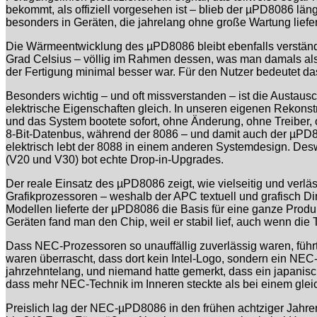
bekommt, als offiziell vorgesehen ist – blieb der µPD8086 lä
besonders in Geräten, die jahrelang ohne große Wartung liefe
Die Wärmeentwicklung des µPD8086 bleibt ebenfalls verständli
Grad Celsius – völlig im Rahmen dessen, was man damals als „n
der Fertigung minimal besser war. Für den Nutzer bedeutet 
Besonders wichtig – und oft missverstanden – ist die Austausc
elektrische Eigenschaften gleich. In unseren eigenen Rekons
und das System bootete sofort, ohne Änderung, ohne Treiber,
8-Bit-Datenbus, während der 8086 – und damit auch der µPD8
elektrisch lebt der 8088 in einem anderen Systemdesign. D
(V20 und V30) bot echte Drop-in-Upgrades.
Der reale Einsatz des µPD8086 zeigt, wie vielseitig und ver
Grafikprozessoren – weshalb der APC textuell und grafisch Di
Modellen lieferte der µPD8086 die Basis für eine ganze Produk
Geräten fand man den Chip, weil er stabil lief, auch wenn di
Dass NEC-Prozessoren so unauffällig zuverlässig waren, führ
waren überrascht, dass dort kein Intel-Logo, sondern ein NEC
jahrzehntelang, und niemand hatte gemerkt, dass ein japanis
dass mehr NEC-Technik im Inneren steckte als bei einem glei
Preislich lag der NEC-µPD8086 in den frühen achtziger Jahren m