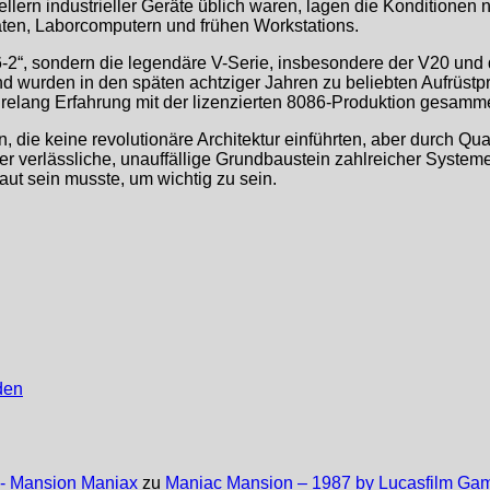
ern industrieller Geräte üblich waren, lagen die Konditionen n
äten, Laborcomputern und frühen Workstations.
6-2“, sondern die legendäre V-Serie, insbesondere der V20 und
nd wurden in den späten achtziger Jahren zu beliebten Aufrüst
lang Erfahrung mit der lizenzierten 8086-Produktion gesammel
die keine revolutionäre Architektur einführten, aber durch Qual
 der verlässliche, unauffällige Grundbaustein zahlreicher Systeme
aut sein musste, um wichtig zu sein.
den
 - Mansion Maniax
zu
Maniac Mansion – 1987 by Lucasfilm Ga