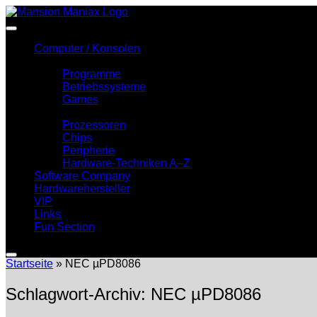
Zum
Inhalt
springen
Computer / Konsolen
Software
Programme
Betriebssysteme
Games
Hardware
Prozessoren
Chips
Peripherie
Hardware-Techniken A–Z
Software Company
Hardwarehersteller
VIP
Links
Fun Section
Startseite
»
NEC µPD8086
Schlagwort-Archiv:
NEC µPD8086