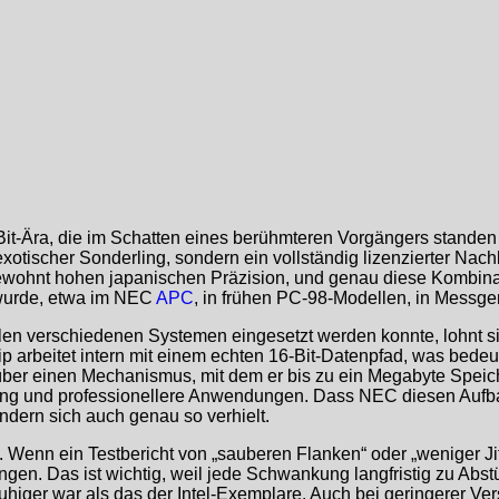
Bit-Ära, die im Schatten eines berühmteren Vorgängers stande
tischer Sonderling, sondern ein vollständig lizenzierter Nachba
gewohnt hohen japanischen Präzision, und genau diese Kombinati
 wurde, etwa im NEC
APC
, in frühen PC-98-Modellen, in Messge
n verschiedenen Systemen eingesetzt werden konnte, lohnt sich
 arbeitet intern mit einem echten 16-Bit-Datenpfad, was bedeute
r über einen Mechanismus, mit dem er bis zu ein Megabyte Spei
ung und professionellere Anwendungen. Dass NEC diesen Aufbau
dern sich auch genau so verhielt.
Wenn ein Testbericht von „sauberen Flanken“ oder „weniger Jitt
ngen. Das ist wichtig, weil jede Schwankung langfristig zu Abs
 ruhiger war als das der Intel-Exemplare. Auch bei geringerer 