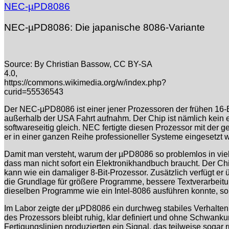
NEC-µPD8086
NEC-µPD8086: Die japanische 8086-Variante
Source: By Christian Bassow, CC BY-SA
4.0,
https://commons.wikimedia.org/w/index.php?
curid=55536543
Der NEC-µPD8086 ist einer jener Prozessoren der frühen 16-
außerhalb der USA Fahrt aufnahm. Der Chip ist nämlich kein exo
softwareseitig gleich. NEC fertigte diesen Prozessor mit der 
er in einer ganzen Reihe professioneller Systeme eingesetzt
Damit man versteht, warum der µPD8086 so problemlos in viele
dass man nicht sofort ein Elektronikhandbuch braucht. Der Chip
kann wie ein damaliger 8-Bit-Prozessor. Zusätzlich verfügt e
die Grundlage für größere Programme, bessere Textverarbeit
dieselben Programme wie ein Intel-8086 ausführen konnte, son
Im Labor zeigte der µPD8086 ein durchweg stabiles Verhalten. 
des Prozessors bleibt ruhig, klar definiert und ohne Schwanku
Fertigungslinien produzierten ein Signal, das teilweise sogar