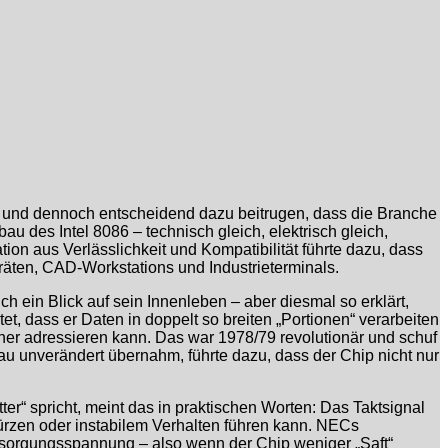
n und dennoch entscheidend dazu beitrugen, dass die Branche
u des Intel 8086 – technisch gleich, elektrisch gleich,
on aus Verlässlichkeit und Kompatibilität führte dazu, dass
räten, CAD-Workstations und Industrieterminals.
 ein Blick auf sein Innenleben – aber diesmal so erklärt,
t, dass er Daten in doppelt so breiten „Portionen“ verarbeiten
cher adressieren kann. Das war 1978/79 revolutionär und schuf
 unverändert übernahm, führte dazu, dass der Chip nicht nur
er“ spricht, meint das in praktischen Worten: Das Taktsignal
türzen oder instabilem Verhalten führen kann. NECs
Versorgungsspannung – also wenn der Chip weniger „Saft“