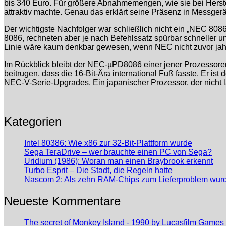
bis 340 Euro. Für größere Abnahmemengen, wie sie bei Herstell
attraktiv machte. Genau das erklärt seine Präsenz in Messger
Der wichtigste Nachfolger war schließlich nicht ein „NEC 808
8086, rechneten aber je nach Befehlssatz spürbar schneller u
Linie wäre kaum denkbar gewesen, wenn NEC nicht zuvor jahre
Im Rückblick bleibt der NEC-µPD8086 einer jener Prozessoren, 
beitrugen, dass die 16-Bit-Ära international Fuß fasste. Er ist
NEC-V-Serie-Upgrades. Ein japanischer Prozessor, der nicht l
Kategorien
Intel 80386: Wie x86 zur 32-Bit-Plattform wurde
Sega TeraDrive – wer brauchte einen PC von Sega?
Uridium (1986): Woran man einen Braybrook erkennt
Turbo Esprit – Die Stadt, die Regeln hatte
Nascom 2: Als zehn RAM-Chips zum Lieferproblem wur
Neueste Kommentare
The secret of Monkey Island - 1990 by Lucasfilm Games