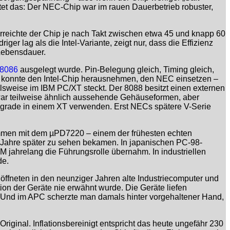
utet das: Der NEC-Chip war im rauen Dauerbetrieb robuster,
erreichte der Chip je nach Takt zwischen etwa 45 und knapp 60
 lag als die Intel-Variante, zeigt nur, dass die Effizienz
Lebensdauer.
8086
ausgelegt wurde. Pin-Belegung gleich, Timing gleich,
an konnte den Intel-Chip herausnehmen, den NEC einsetzen –
lsweise im IBM PC/XT steckt. Der 8088 besitzt einen externen
war teilweise ähnlich aussehende Gehäuseformen, aber
pgrade in einem XT verwenden. Erst NECs spätere V-Serie
sammen mit dem µPD7220 – einem der frühesten echten
t Jahre später zu sehen bekamen. In japanischen PC-98-
BM jahrelang die Führungsrolle übernahm. In industriellen
de.
ffneten in den neunziger Jahren alte Industriecomputer und
ion der Geräte nie erwähnt wurde. Die Geräte liefen
. Und im APC scherzte man damals hinter vorgehaltener Hand,
riginal. Inflationsbereinigt entspricht das heute ungefähr 230