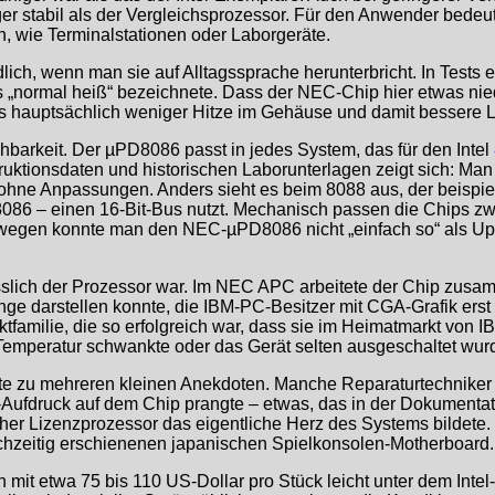
nger stabil als der Vergleichsprozessor. Für den Anwender bede
n, wie Terminalstationen oder Laborgeräte.
ch, wenn man sie auf Alltagssprache herunterbricht. In Tests 
ormal heiß“ bezeichnete. Dass der NEC-Chip hier etwas niedriger
das hauptsächlich weniger Hitze im Gehäuse und damit bessere 
hbarkeit. Der µPD8086 passt in jedes System, das für den Intel
truktionsdaten und historischen Laborunterlagen zeigt sich: M
 ohne Anpassungen. Anders sieht es beim 8088 aus, der beispie
086 – einen 16-Bit-Bus nutzt. Mechanisch passen die Chips z
eswegen konnte man den NEC-µPD8086 nicht „einfach so“ als U
lässlich der Prozessor war. Im NEC APC arbeitete der Chip zu
nge darstellen konnte, die IBM-PC-Besitzer mit CGA-Grafik ers
tfamilie, die so erfolgreich war, dass sie im Heimatmarkt von I
e Temperatur schwankte oder das Gerät selten ausgeschaltet wur
te zu mehreren kleinen Anekdoten. Manche Reparaturtechniker ö
-Aufdruck auf dem Chip prangte – etwas, das in der Dokumentat
cher Lizenzprozessor das eigentliche Herz des Systems bildete
chzeitig erschienenen japanischen Spielkonsolen-Motherboard.
it etwa 75 bis 110 US-Dollar pro Stück leicht unter dem Intel-O