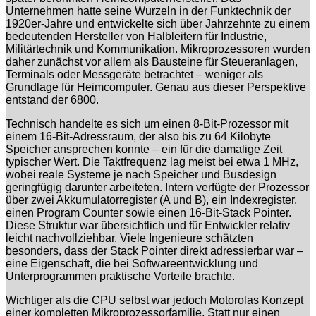
Unternehmen hatte seine Wurzeln in der Funktechnik der
1920er-Jahre und entwickelte sich über Jahrzehnte zu einem
bedeutenden Hersteller von Halbleitern für Industrie,
Militärtechnik und Kommunikation. Mikroprozessoren wurden
daher zunächst vor allem als Bausteine für Steueranlagen,
Terminals oder Messgeräte betrachtet – weniger als
Grundlage für Heimcomputer. Genau aus dieser Perspektive
entstand der 6800.
Technisch handelte es sich um einen 8-Bit-Prozessor mit
einem 16-Bit-Adressraum, der also bis zu 64 Kilobyte
Speicher ansprechen konnte – ein für die damalige Zeit
typischer Wert. Die Taktfrequenz lag meist bei etwa 1 MHz,
wobei reale Systeme je nach Speicher und Busdesign
geringfügig darunter arbeiteten. Intern verfügte der Prozessor
über zwei Akkumulatorregister (A und B), ein Indexregister,
einen Program Counter sowie einen 16-Bit-Stack Pointer.
Diese Struktur war übersichtlich und für Entwickler relativ
leicht nachvollziehbar. Viele Ingenieure schätzten
besonders, dass der Stack Pointer direkt adressierbar war –
eine Eigenschaft, die bei Softwareentwicklung und
Unterprogrammen praktische Vorteile brachte.
Wichtiger als die CPU selbst war jedoch Motorolas Konzept
einer kompletten Mikroprozessorfamilie. Statt nur einen