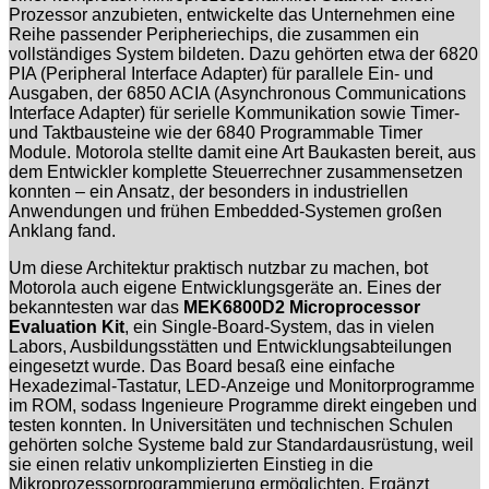
Prozessor anzubieten, entwickelte das Unternehmen eine
Reihe passender Peripheriechips, die zusammen ein
vollständiges System bildeten. Dazu gehörten etwa der 6820
PIA (Peripheral Interface Adapter) für parallele Ein- und
Ausgaben, der 6850 ACIA (Asynchronous Communications
Interface Adapter) für serielle Kommunikation sowie Timer-
und Taktbausteine wie der 6840 Programmable Timer
Module. Motorola stellte damit eine Art Baukasten bereit, aus
dem Entwickler komplette Steuerrechner zusammensetzen
konnten – ein Ansatz, der besonders in industriellen
Anwendungen und frühen Embedded-Systemen großen
Anklang fand.
Um diese Architektur praktisch nutzbar zu machen, bot
Motorola auch eigene Entwicklungsgeräte an. Eines der
bekanntesten war das
MEK6800D2 Microprocessor
Evaluation Kit
, ein Single-Board-System, das in vielen
Labors, Ausbildungsstätten und Entwicklungsabteilungen
eingesetzt wurde. Das Board besaß eine einfache
Hexadezimal-Tastatur, LED-Anzeige und Monitorprogramme
im ROM, sodass Ingenieure Programme direkt eingeben und
testen konnten. In Universitäten und technischen Schulen
gehörten solche Systeme bald zur Standardausrüstung, weil
sie einen relativ unkomplizierten Einstieg in die
Mikroprozessorprogrammierung ermöglichten. Ergänzt