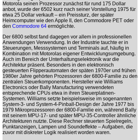
Motorola seinen Prozessor zunächst für rund 175 Dollar
anbot, wurde der 6502 kurz nach seiner Vorstellung 1975 für
etwa 25 Dollar verkauft – ein Preissturz, der später
Heimcomputer wie den Apple II, den Commodore PET oder
den
Commodore 64
ermöglichte.
Der 6800 selbst fand dagegen vor allem in professionellen
Anwendungen Verwendung. In der Industrie tauchte er in
Steuerungen, Messsystemen und Terminals auf, häufig in
Kombination mit Motorolas eigener Entwicklungsumgebung.
Auch im Bereich der Unterhaltungselektronik war die
Architektur präsent. Besonders in den elektronisch
gesteuerten Flipperautomaten der späten 1970er und frühen
1980er Jahre gehörten Prozessoren der 6800-Familie zu den
zentralen Steuerkomponenten. Hersteller wie Williams
Electronics oder Bally Manufacturing verwendeten
entsprechende CPUs etwa in ihren Steuerplatinen-
Systemen. Williams setzte beispielsweise im sogenannten
System-3- und System-4-Pinball-Design der Jahre 1977 bis
1979 Mikroprozessoren der 6800-Familie ein, während Bally
mit seinem MPU-17- und später MPU-35-Controller ähnliche
Architekturen nutzte. Diese Rechner steuerten Spielregeln,
Punktanzeigen, Lampen und Soundeffekte – Aufgaben, die
zuvor mit diskreter Logik realisiert worden waren.