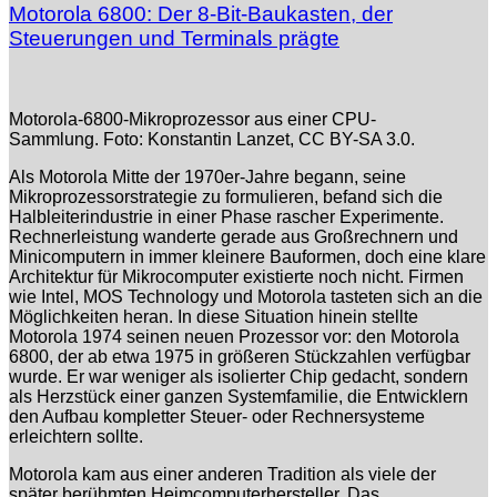
Motorola 6800: Der 8-Bit-Baukasten, der
Steuerungen und Terminals prägte
Motorola-6800-Mikroprozessor aus einer CPU-
Sammlung. Foto: Konstantin Lanzet, CC BY-SA 3.0.
Als Motorola Mitte der 1970er-Jahre begann, seine
Mikroprozessorstrategie zu formulieren, befand sich die
Halbleiterindustrie in einer Phase rascher Experimente.
Rechnerleistung wanderte gerade aus Großrechnern und
Minicomputern in immer kleinere Bauformen, doch eine klare
Architektur für Mikrocomputer existierte noch nicht. Firmen
wie Intel, MOS Technology und Motorola tasteten sich an die
Möglichkeiten heran. In diese Situation hinein stellte
Motorola 1974 seinen neuen Prozessor vor: den Motorola
6800, der ab etwa 1975 in größeren Stückzahlen verfügbar
wurde. Er war weniger als isolierter Chip gedacht, sondern
als Herzstück einer ganzen Systemfamilie, die Entwicklern
den Aufbau kompletter Steuer- oder Rechnersysteme
erleichtern sollte.
Motorola kam aus einer anderen Tradition als viele der
später berühmten Heimcomputerhersteller. Das