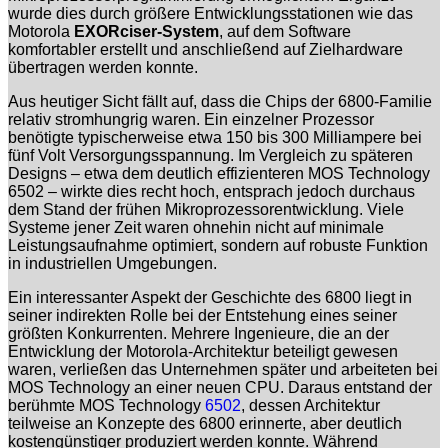
wurde dies durch größere Entwicklungsstationen wie das
Motorola
EXORciser-System
, auf dem Software
komfortabler erstellt und anschließend auf Zielhardware
übertragen werden konnte.
Aus heutiger Sicht fällt auf, dass die Chips der 6800-Familie
relativ stromhungrig waren. Ein einzelner Prozessor
benötigte typischerweise etwa 150 bis 300 Milliampere bei
fünf Volt Versorgungsspannung. Im Vergleich zu späteren
Designs – etwa dem deutlich effizienteren MOS Technology
6502 – wirkte dies recht hoch, entsprach jedoch durchaus
dem Stand der frühen Mikroprozessorentwicklung. Viele
Systeme jener Zeit waren ohnehin nicht auf minimale
Leistungsaufnahme optimiert, sondern auf robuste Funktion
in industriellen Umgebungen.
Ein interessanter Aspekt der Geschichte des 6800 liegt in
seiner indirekten Rolle bei der Entstehung eines seiner
größten Konkurrenten. Mehrere Ingenieure, die an der
Entwicklung der Motorola-Architektur beteiligt gewesen
waren, verließen das Unternehmen später und arbeiteten bei
MOS Technology an einer neuen CPU. Daraus entstand der
berühmte MOS Technology
6502
, dessen Architektur
teilweise an Konzepte des 6800 erinnerte, aber deutlich
kostengünstiger produziert werden konnte. Während