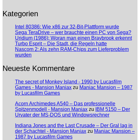
Kategorien
Intel 80386: Wie x86 zur 32-Bit-Plattform wurde
Sega TeraDrive – wer brauchte einen PC von Sega?
Uridium (1986): Woran man einen Braybrook erkennt
Turbo Esprit – Die Stadt, die Regeln hatte
Nascom 2: Als zehn RAM-Chips zum Lieferproblem
wurden
Neueste Kommentare
The secret of Monkey Island - 1990 by Lucasfilm
Games - Mansion Maniax
zu
Maniac Mansion – 1987
by Lucasfilm Games
Acorn Archimedes A540 – Das professionelle
Spitzenmodell - Mansion Maniax
zu
IBM 5150 – Der
Urvater der MS-DOS und Windowsrechner
Indiana Jones and the Last Crusade – Der Gral lag in
der Schachtel - Mansion Maniax
zu
Maniac Mansion –
1987 by Lucasfilm Games