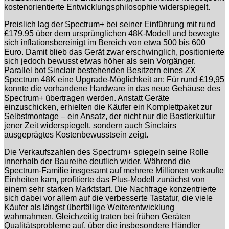
kostenorientierte Entwicklungsphilosophie widerspiegelt.
Preislich lag der Spectrum+ bei seiner Einführung mit rund
£179,95 über dem ursprünglichen 48K-Modell und bewegte
sich inflationsbereinigt im Bereich von etwa 500 bis 600
Euro. Damit blieb das Gerät zwar erschwinglich, positionierte
sich jedoch bewusst etwas höher als sein Vorgänger.
Parallel bot Sinclair bestehenden Besitzern eines ZX
Spectrum 48K eine Upgrade-Möglichkeit an: Für rund £19,95
konnte die vorhandene Hardware in das neue Gehäuse des
Spectrum+ übertragen werden. Anstatt Geräte
einzuschicken, erhielten die Käufer ein Komplettpaket zur
Selbstmontage – ein Ansatz, der nicht nur die Bastlerkultur
jener Zeit widerspiegelt, sondern auch Sinclairs
ausgeprägtes Kostenbewusstsein zeigt.
Die Verkaufszahlen des Spectrum+ spiegeln seine Rolle
innerhalb der Baureihe deutlich wider. Während die
Spectrum-Familie insgesamt auf mehrere Millionen verkaufte
Einheiten kam, profitierte das Plus-Modell zunächst von
einem sehr starken Marktstart. Die Nachfrage konzentrierte
sich dabei vor allem auf die verbesserte Tastatur, die viele
Käufer als längst überfällige Weiterentwicklung
wahrnahmen. Gleichzeitig traten bei frühen Geräten
Qualitätsprobleme auf, über die insbesondere Händler