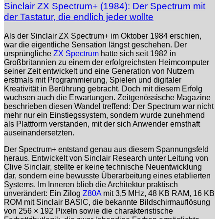
Sinclair ZX Spectrum+ (1984): Der Spectrum mit
der Tastatur, die endlich jeder wollte
Als der Sinclair ZX Spectrum+ im Oktober 1984 erschien,
war die eigentliche Sensation längst geschehen. Der
ursprüngliche
ZX Spectrum
hatte sich seit 1982 in
Großbritannien zu einem der erfolgreichsten Heimcomputer
seiner Zeit entwickelt und eine Generation von Nutzern
erstmals mit Programmierung, Spielen und digitaler
Kreativität in Berührung gebracht. Doch mit diesem Erfolg
wuchsen auch die Erwartungen. Zeitgenössische Magazine
beschrieben diesen Wandel treffend: Der Spectrum war nicht
mehr nur ein Einstiegssystem, sondern wurde zunehmend
als Plattform verstanden, mit der sich Anwender ernsthaft
auseinandersetzten.
Der Spectrum+ entstand genau aus diesem Spannungsfeld
heraus. Entwickelt von Sinclair Research unter Leitung von
Clive Sinclair, stellte er keine technische Neuentwicklung
dar, sondern eine bewusste Überarbeitung eines etablierten
Systems. Im Inneren blieb die Architektur praktisch
unverändert: Ein Zilog
Z80A
mit 3,5 MHz, 48 KB RAM, 16 KB
ROM mit Sinclair BASIC, die bekannte Bildschirmauflösung
von 256 × 192 Pixeln sowie die charakteristische