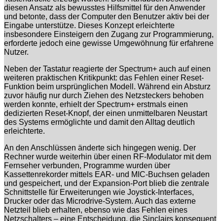
diesen Ansatz als bewusstes Hilfsmittel für den Anwender
und betonte, dass der Computer den Benutzer aktiv bei der
Eingabe unterstütze. Dieses Konzept erleichterte
insbesondere Einsteigern den Zugang zur Programmierung,
erforderte jedoch eine gewisse Umgewöhnung für erfahrene
Nutzer.
Neben der Tastatur reagierte der Spectrum+ auch auf einen
weiteren praktischen Kritikpunkt: das Fehlen einer Reset-
Funktion beim ursprünglichen Modell. Während ein Absturz
zuvor häufig nur durch Ziehen des Netzsteckers behoben
werden konnte, erhielt der Spectrum+ erstmals einen
dedizierten Reset-Knopf, der einen unmittelbaren Neustart
des Systems ermöglichte und damit den Alltag deutlich
erleichterte.
An den Anschlüssen änderte sich hingegen wenig. Der
Rechner wurde weiterhin über einen RF-Modulator mit dem
Fernseher verbunden, Programme wurden über
Kassettenrekorder mittels EAR- und MIC-Buchsen geladen
und gespeichert, und der Expansion-Port blieb die zentrale
Schnittstelle für Erweiterungen wie Joystick-Interfaces,
Drucker oder das Microdrive-System. Auch das externe
Netzteil blieb erhalten, ebenso wie das Fehlen eines
Netzschalters – eine Entscheidung, die Sinclairs konsequent