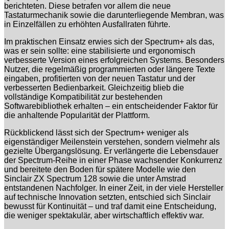
berichteten. Diese betrafen vor allem die neue
Tastaturmechanik sowie die darunterliegende Membran, was
in Einzelfällen zu erhöhten Ausfallraten führte.
Im praktischen Einsatz erwies sich der Spectrum+ als das,
was er sein sollte: eine stabilisierte und ergonomisch
verbesserte Version eines erfolgreichen Systems. Besonders
Nutzer, die regelmäßig programmierten oder längere Texte
eingaben, profitierten von der neuen Tastatur und der
verbesserten Bedienbarkeit. Gleichzeitig blieb die
vollständige Kompatibilität zur bestehenden
Softwarebibliothek erhalten – ein entscheidender Faktor für
die anhaltende Popularität der Plattform.
Rückblickend lässt sich der Spectrum+ weniger als
eigenständiger Meilenstein verstehen, sondern vielmehr als
gezielte Übergangslösung. Er verlängerte die Lebensdauer
der Spectrum-Reihe in einer Phase wachsender Konkurrenz
und bereitete den Boden für spätere Modelle wie den
Sinclair ZX Spectrum 128 sowie die unter Amstrad
entstandenen Nachfolger. In einer Zeit, in der viele Hersteller
auf technische Innovation setzten, entschied sich Sinclair
bewusst für Kontinuität – und traf damit eine Entscheidung,
die weniger spektakulär, aber wirtschaftlich effektiv war.