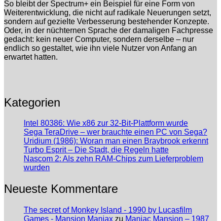
So bleibt der Spectrum+ ein Beispiel für eine Form von
Weiterentwicklung, die nicht auf radikale Neuerungen setzt,
sondern auf gezielte Verbesserung bestehender Konzepte.
Oder, in der nüchternen Sprache der damaligen Fachpresse
gedacht: kein neuer Computer, sondern derselbe – nur
endlich so gestaltet, wie ihn viele Nutzer von Anfang an
erwartet hatten.
Kategorien
Intel 80386: Wie x86 zur 32-Bit-Plattform wurde
Sega TeraDrive – wer brauchte einen PC von Sega?
Uridium (1986): Woran man einen Braybrook erkennt
Turbo Esprit – Die Stadt, die Regeln hatte
Nascom 2: Als zehn RAM-Chips zum Lieferproblem
wurden
Neueste Kommentare
The secret of Monkey Island - 1990 by Lucasfilm
Games - Mansion Maniax
zu
Maniac Mansion – 1987