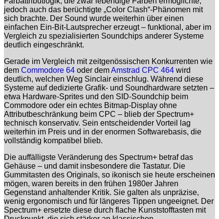
Farbattributlogik, die zwar lebendige Farben ermöglichte,
jedoch auch das berüchtigte „Color Clash“-Phänomen mit
sich brachte. Der Sound wurde weiterhin über einen
einfachen Ein-Bit-Lautsprecher erzeugt – funktional, aber im
Vergleich zu spezialisierten Soundchips anderer Systeme
deutlich eingeschränkt.
Gerade im Vergleich mit zeitgenössischen Konkurrenten wie
dem
Commodore 64
oder dem
Amstrad CPC 464
wird
deutlich, welchen Weg Sinclair einschlug. Während diese
Systeme auf dedizierte Grafik- und Soundhardware setzten –
etwa Hardware-Sprites und den SID-Soundchip beim
Commodore oder ein echtes Bitmap-Display ohne
Attributbeschränkung beim CPC – blieb der Spectrum+
technisch konservativ. Sein entscheidender Vorteil lag
weiterhin im Preis und in der enormen Softwarebasis, die
vollständig kompatibel blieb.
Die auffälligste Veränderung des Spectrum+ betraf das
Gehäuse – und damit insbesondere die Tastatur. Die
Gummitasten des Originals, so ikonisch sie heute erscheinen
mögen, waren bereits in den frühen 1980er Jahren
Gegenstand anhaltender Kritik. Sie galten als unpräzise,
wenig ergonomisch und für längeres Tippen ungeeignet. Der
Spectrum+ ersetzte diese durch flache Kunststofftasten mit
Druckpunkt, die sich stärker an klassischen