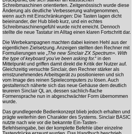
Schreibmaschinen orientierten. Zeitgenössisch wurde diese
Änderung als deutliche Verbesserung wahrgenommen,
wenn auch mit Einschränkungen: Die Tasten lagen dicht
beieinander, der Hub blieb kurz, und ein echtes
Schreibmaschinengefühl wurde nicht erreicht. Dennoch
stellte die neue Tastatur im Alltag einen klaren Fortschritt dar.
Die Werbekampagnen machten dabei keinen Hehl aus der
eigentlichen Zielsetzung. Anzeigen stellten den Rechner mit
Formulierungen wie „
The new Sinclair ZX Spectrum+. With
the type of keyboard you've been asking for.
“ in den
Mittelpunkt und griffen damit direkt die Kritik der Nutzer auf.
Gleichzeitig versuchte Sinclair, den Rechner stärker als
ernstzunehmendes Arbeitsgerät zu positionieren und sich
vom Image des reinen Spielecomputers zu lösen. Auch
gestalterisch näherte sich das neue Gehäuse dem deutlich
teureren Sinclair QL an, dessen sachlich-flache
Formensprache nun in abgeschwächter Form übernommen
wurde.
Das grundlegende Bedienkonzept blieb jedoch erhalten und
prägte weiterhin den Charakter des Systems. Sinclair BASIC
nutzte nach wie vor die bekannte Ein-Tasten-
Befehlseingabe, bei der komplette Befehle über einzelne
Tastendrücke erzeugt wurden. Das Handbuch beschrieb