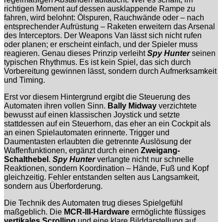
richtigen Moment auf dessen ausklappende Rampe zu
fahren, wird belohnt: Ölspuren, Rauchwände oder – nach
entsprechender Aufrüstung – Raketen erweitern das Arsenal
des Interceptors. Der Weapons Van lässt sich nicht rufen
oder planen; er erscheint einfach, und der Spieler muss
reagieren. Genau dieses Prinzip verleiht
Spy Hunter
seinen
typischen Rhythmus. Es ist kein Spiel, das sich durch
Vorbereitung gewinnen lässt, sondern durch Aufmerksamkeit
und Timing.
Erst vor diesem Hintergrund ergibt die Steuerung des
Automaten ihren vollen Sinn.
Bally Midway
verzichtete
bewusst auf einen klassischen Joystick und setzte
stattdessen auf ein Steuerhorn, das eher an ein Cockpit als
an einen Spielautomaten erinnerte. Trigger und
Daumentasten erlaubten die getrennte Auslösung der
Waffenfunktionen, ergänzt durch einen
Zweigang-
Schalthebel
.
Spy Hunter
verlangte nicht nur schnelle
Reaktionen, sondern Koordination – Hände, Fuß und Kopf
gleichzeitig. Fehler entstanden selten aus Langsamkeit,
sondern aus Überforderung.
Die Technik des Automaten trug dieses Spielgefühl
maßgeblich. Die
MCR-III-Hardware
ermöglichte flüssiges
vertikales Scrolling
und eine klare Bilddarstellung auf