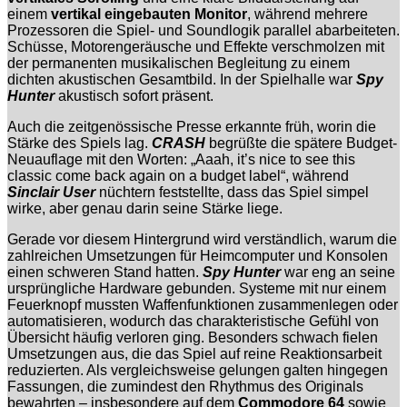
einem
vertikal eingebauten Monitor
, während mehrere
Prozessoren die Spiel- und Soundlogik parallel abarbeiteten.
Schüsse, Motorengeräusche und Effekte verschmolzen mit
der permanenten musikalischen Begleitung zu einem
dichten akustischen Gesamtbild. In der Spielhalle war
Spy
Hunter
akustisch sofort präsent.
Auch die zeitgenössische Presse erkannte früh, worin die
Stärke des Spiels lag.
CRASH
begrüßte die spätere Budget-
Neuauflage mit den Worten: „Aaah, it’s nice to see this
classic come back again on a budget label“, während
Sinclair User
nüchtern feststellte, dass das Spiel simpel
wirke, aber genau darin seine Stärke liege.
Gerade vor diesem Hintergrund wird verständlich, warum die
zahlreichen Umsetzungen für Heimcomputer und Konsolen
einen schweren Stand hatten.
Spy Hunter
war eng an seine
ursprüngliche Hardware gebunden. Systeme mit nur einem
Feuerknopf mussten Waffenfunktionen zusammenlegen oder
automatisieren, wodurch das charakteristische Gefühl von
Übersicht häufig verloren ging. Besonders schwach fielen
Umsetzungen aus, die das Spiel auf reine Reaktionsarbeit
reduzierten. Als vergleichsweise gelungen galten hingegen
Fassungen, die zumindest den Rhythmus des Originals
bewahrten – insbesondere auf dem
Commodore 64
sowie