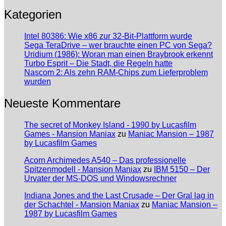
Kategorien
Intel 80386: Wie x86 zur 32-Bit-Plattform wurde
Sega TeraDrive – wer brauchte einen PC von Sega?
Uridium (1986): Woran man einen Braybrook erkennt
Turbo Esprit – Die Stadt, die Regeln hatte
Nascom 2: Als zehn RAM-Chips zum Lieferproblem
wurden
Neueste Kommentare
The secret of Monkey Island - 1990 by Lucasfilm
Games - Mansion Maniax
zu
Maniac Mansion – 1987
by Lucasfilm Games
Acorn Archimedes A540 – Das professionelle
Spitzenmodell - Mansion Maniax
zu
IBM 5150 – Der
Urvater der MS-DOS und Windowsrechner
Indiana Jones and the Last Crusade – Der Gral lag in
der Schachtel - Mansion Maniax
zu
Maniac Mansion –
1987 by Lucasfilm Games