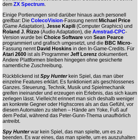
dem
ZX Spectrum
.
Einige Portierungen sind darüber hinaus auch personell
greifbar: Die
ColecoVision
-Fassung nennt
Michael Price
(Game Adaptation),
Jesse Kapili
(Computer Graphics) und
Roland J. Rizzo
(Audio Adaptation), die
Amstrad-CPC
-
Version wurde bei
Choice Software
von
Sean Pearce
programmiert und grafisch umgesetzt, und die
BBC Micro
-
Fassung nennt
David Hoskins
in den In-Game-Credits. Für
Atari 2600
ist als Programmer
Jeff Lorenz
dokumentiert.
Andere Plattformen bleiben hingegen ohne gesicherte
namentliche Zuschreibung.
Rückblickend ist
Spy Hunter
kein Spiel, das man über
einzelne Features erklärt. Es funktioniert als geschlossenes
Ganzes. Steuerung, Technik, Musik und Spielmechanik
greifen ineinander und erzeugen ein Erlebnis, das sich kaum
zerlegen lässt. Vielleicht erinnert man sich deshalb weniger
an konkrete Gegner oder Highscores als an das Gefühl, vor
diesem Automaten zu stehen – Hände am Yoke, Fuß auf
dem Pedal, während das Peter-Gunn-Thema unaufhörlich
antreibt.
Spy Hunter
war kein Spiel, das man spielte, um es zu
beenden. Es war eines, das man spielte, um es auszuhalten