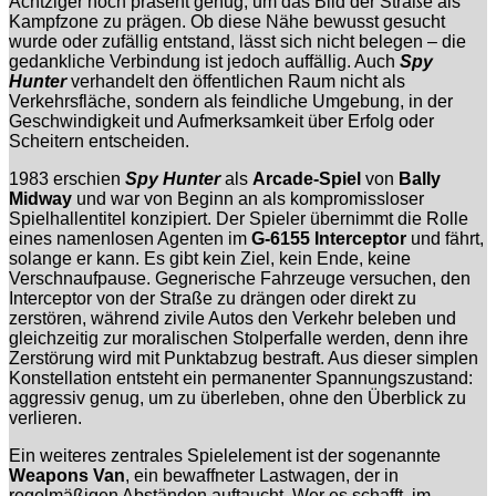
Achtziger noch präsent genug, um das Bild der Straße als
Kampfzone zu prägen. Ob diese Nähe bewusst gesucht
wurde oder zufällig entstand, lässt sich nicht belegen – die
gedankliche Verbindung ist jedoch auffällig. Auch
Spy
Hunter
verhandelt den öffentlichen Raum nicht als
Verkehrsfläche, sondern als feindliche Umgebung, in der
Geschwindigkeit und Aufmerksamkeit über Erfolg oder
Scheitern entscheiden.
1983 erschien
Spy Hunter
als
Arcade-Spiel
von
Bally
Midway
und war von Beginn an als kompromissloser
Spielhallentitel konzipiert. Der Spieler übernimmt die Rolle
eines namenlosen Agenten im
G-6155 Interceptor
und fährt,
solange er kann. Es gibt kein Ziel, kein Ende, keine
Verschnaufpause. Gegnerische Fahrzeuge versuchen, den
Interceptor von der Straße zu drängen oder direkt zu
zerstören, während zivile Autos den Verkehr beleben und
gleichzeitig zur moralischen Stolperfalle werden, denn ihre
Zerstörung wird mit Punktabzug bestraft. Aus dieser simplen
Konstellation entsteht ein permanenter Spannungszustand:
aggressiv genug, um zu überleben, ohne den Überblick zu
verlieren.
Ein weiteres zentrales Spielelement ist der sogenannte
Weapons Van
, ein bewaffneter Lastwagen, der in
regelmäßigen Abständen auftaucht. Wer es schafft, im