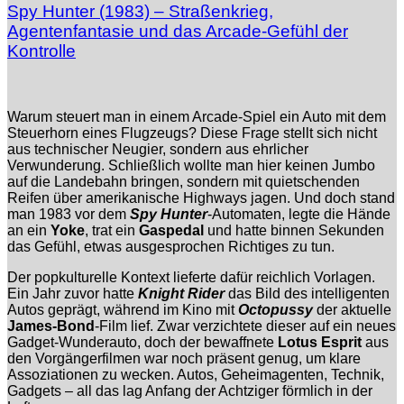
Spy Hunter (1983) – Straßenkrieg,
Agentenfantasie und das Arcade-Gefühl der
Kontrolle
Warum steuert man in einem Arcade-Spiel ein Auto mit dem
Steuerhorn eines Flugzeugs? Diese Frage stellt sich nicht
aus technischer Neugier, sondern aus ehrlicher
Verwunderung. Schließlich wollte man hier keinen Jumbo
auf die Landebahn bringen, sondern mit quietschenden
Reifen über amerikanische Highways jagen. Und doch stand
man 1983 vor dem
Spy Hunter
-Automaten, legte die Hände
an ein
Yoke
, trat ein
Gaspedal
und hatte binnen Sekunden
das Gefühl, etwas ausgesprochen Richtiges zu tun.
Der popkulturelle Kontext lieferte dafür reichlich Vorlagen.
Ein Jahr zuvor hatte
Knight Rider
das Bild des intelligenten
Autos geprägt, während im Kino mit
Octopussy
der aktuelle
James-Bond
-Film lief. Zwar verzichtete dieser auf ein neues
Gadget-Wunderauto, doch der bewaffnete
Lotus Esprit
aus
den Vorgängerfilmen war noch präsent genug, um klare
Assoziationen zu wecken. Autos, Geheimagenten, Technik,
Gadgets – all das lag Anfang der Achtziger förmlich in der