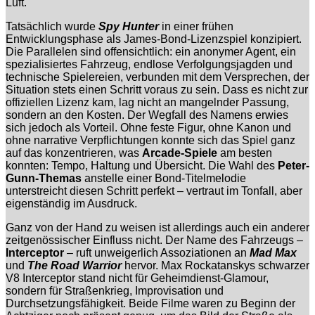
Luft.
Tatsächlich wurde
Spy Hunter
in einer frühen
Entwicklungsphase als James-Bond-Lizenzspiel konzipiert.
Die Parallelen sind offensichtlich: ein anonymer Agent, ein
spezialisiertes Fahrzeug, endlose Verfolgungsjagden und
technische Spielereien, verbunden mit dem Versprechen, der
Situation stets einen Schritt voraus zu sein. Dass es nicht zur
offiziellen Lizenz kam, lag nicht an mangelnder Passung,
sondern an den Kosten. Der Wegfall des Namens erwies
sich jedoch als Vorteil. Ohne feste Figur, ohne Kanon und
ohne narrative Verpflichtungen konnte sich das Spiel ganz
auf das konzentrieren, was
Arcade-Spiele
am besten
konnten: Tempo, Haltung und Übersicht. Die Wahl des
Peter-
Gunn-Themas
anstelle einer Bond-Titelmelodie
unterstreicht diesen Schritt perfekt – vertraut im Tonfall, aber
eigenständig im Ausdruck.
Ganz von der Hand zu weisen ist allerdings auch ein anderer
zeitgenössischer Einfluss nicht. Der Name des Fahrzeugs –
Interceptor
– ruft unweigerlich Assoziationen an
Mad Max
und
The Road Warrior
hervor. Max Rockatanskys schwarzer
V8 Interceptor stand nicht für Geheimdienst-Glamour,
sondern für Straßenkrieg, Improvisation und
Durchsetzungsfähigkeit. Beide Filme waren zu Beginn der