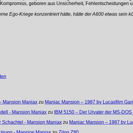
 ein Kompromiss, geboren aus Unsicherheit, Fehlentscheidungen 
rne Ego-Kriege konzentriert hätte, hätte der A600 etwas sein k
den
 - Mansion Maniax
zu
Maniac Mansion – 1987 by Lucasfilm Ga
dell - Mansion Maniax
zu
IBM 5150 – Der Urvater der MS-DOS
er Schachtel - Mansion Maniax
zu
Maniac Mansion – 1987 by Lu
ärung - Mansion Maniax
zu
Zilog Z80