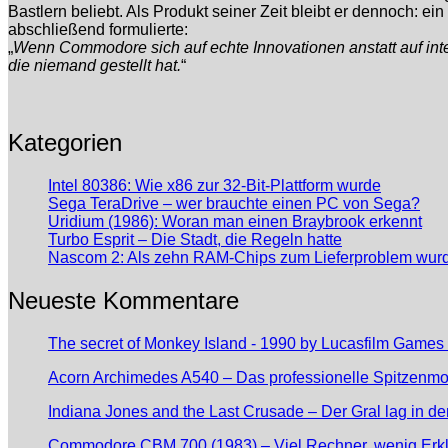
Bastlern beliebt. Als Produkt seiner Zeit bleibt er dennoch:
abschließend formulierte:
„
Wenn Commodore sich auf echte Innovationen anstatt auf inte
die niemand gestellt hat.
“
Kategorien
Intel 80386: Wie x86 zur 32-Bit-Plattform wurde
Sega TeraDrive – wer brauchte einen PC von Sega?
Uridium (1986): Woran man einen Braybrook erkennt
Turbo Esprit – Die Stadt, die Regeln hatte
Nascom 2: Als zehn RAM-Chips zum Lieferproblem wur
Neueste Kommentare
The secret of Monkey Island - 1990 by Lucasfilm Games
Acorn Archimedes A540 – Das professionelle Spitzenmo
Indiana Jones and the Last Crusade – Der Gral lag in d
Commodore CBM 700 (1983) – Viel Rechner, wenig Erkl