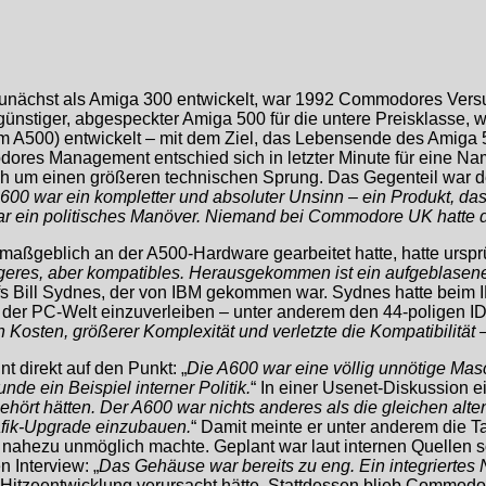
unächst als Amiga 300 entwickelt, war 1992 Commodores Vers
s günstiger, abgespeckter Amiga 500 für die untere Preisklasse
im A500) entwickelt – mit dem Ziel, das Lebensende des Amiga 5
dores Management entschied sich in letzter Minute für eine Na
ich um einen größeren technischen Sprung. Das Gegenteil war 
600 war ein kompletter und absoluter Unsinn – ein Produkt, da
r ein politisches Manöver. Niemand bei Commodore UK hatte d
maßgeblich an der A500-Hardware gearbeitet hatte, hatte ursprü
igeres, aber kompatibles. Herausgekommen ist ein aufgeblasen
fs Bill Sydnes, der von IBM gekommen war. Sydnes hatte beim 
 der PC-Welt einzuverleiben – unter anderem den 44-poligen 
Kosten, größerer Komplexität und verletzte die Kompatibilität –
direkt auf den Punkt: „
Die A600 war eine völlig unnötige Masc
de ein Beispiel interner Politik.
“ In einer Usenet-Diskussion ei
ört hätten. Der A600 war nichts anderes als die gleichen alte
afik-Upgrade einzubauen.
“ Damit meinte er unter anderem die Ta
nahezu unmöglich machte. Geplant war laut internen Quellen soga
 Interview: „
Das Gehäuse war bereits zu eng. Ein integriertes N
itzeentwicklung verursacht hätte. Stattdessen blieb Commodore