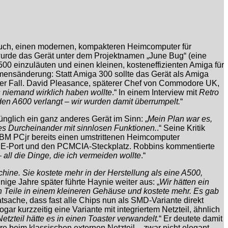
uch, einen modernen, kompakteren Heimcomputer für
, wurde das Gerät unter dem Projektnamen „June Bug“ (eine
00 einzuläuten und einen kleinen, kosteneffizienten Amiga für
mensänderung: Statt Amiga 300 sollte das Gerät als Amiga
der Fall. David Pleasance, späterer Chef von Commodore UK,
s niemand wirklich haben wollte
.“ In einem Interview mit
Retro
en A600 verlangt – wir wurden damit überrumpelt.
“
nglich ein ganz anderes Gerät im Sinn: „
Mein Plan war es,
es Durcheinander mit sinnlosen Funktionen.
.“ Seine Kritik
IBM PCjr bereits einen umstrittenen Heimcomputer
IDE-Port und den PCMCIA-Steckplatz. Robbins kommentierte
 all die Dinge, die ich vermeiden wollte
.“
hine. Sie kostete mehr in der Herstellung als eine A500,
nige Jahre später führte Haynie weiter aus: „
Wir hätten ein
n Teile in einem kleineren Gehäuse und kostete mehr. Es gab
tsache, dass fast alle Chips nun als SMD-Variante direkt
r kurzzeitig eine Variante mit integriertem Netzteil, ähnlich
etzteil hätte es in einen Toaster verwandelt.
“ Er deutete damit
 beim klassischen externen Netzteil – zwar nicht elegant,