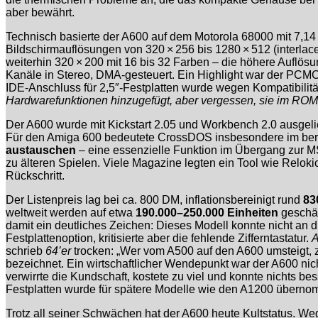
aber bewährt.
Technisch basierte der A600 auf dem Motorola 68000 mit 7,1
Bildschirmauflösungen von 320 × 256 bis 1280 × 512 (interlace
weiterhin 320 × 200 mit 16 bis 32 Farben – die höhere Auflö
Kanäle in Stereo, DMA-gesteuert. Ein Highlight war der PCMCI
IDE-Anschluss für 2,5″-Festplatten wurde wegen Kompatibilit
Hardwarefunktionen hinzugefügt, aber vergessen, sie im ROM 
Der A600 wurde mit Kickstart 2.05 und Workbench 2.0 ausgeli
Für den Amiga 600 bedeutete CrossDOS insbesondere im beruf
austauschen
– eine essenzielle Funktion im Übergang zur M
zu älteren Spielen. Viele Magazine legten ein Tool wie Reloki
Rückschritt.
Der Listenpreis lag bei ca. 800 DM, inflationsbereinigt rund
83
weltweit werden auf etwa
190.000–250.000 Einheiten
geschät
damit ein deutliches Zeichen: Dieses Modell konnte nicht an 
Festplattenoption, kritisierte aber die fehlende Zifferntastatur.
A
schrieb
64’er
trocken: „Wer vom A500 auf den A600 umsteigt, z
bezeichnet. Ein wirtschaftlicher Wendepunkt war der A600 n
verwirrte die Kundschaft, kostete zu viel und konnte nichts 
Festplatten wurde für spätere Modelle wie den A1200 übern
Trotz all seiner Schwächen hat der A600 heute Kultstatus. W