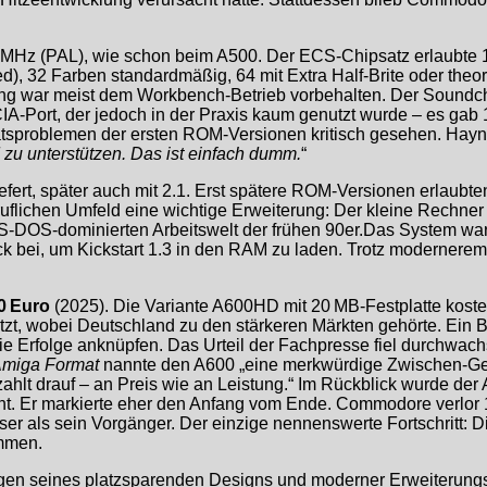
4 MHz (PAL), wie schon beim A500. Der ECS-Chipsatz erlaubte
d), 32 Farben standardmäßig, 64 mit Extra Half-Brite oder theo
sung war meist dem Workbench-Betrieb vorbehalten. Der Soundch
A-Port, der jedoch in der Praxis kaum genutzt wurde – es gab 1
ätsproblemen der ersten ROM-Versionen kritisch gesehen. Hayn
zu unterstützen. Das ist einfach dumm.
“
efert, später auch mit 2.1. Erst spätere ROM-Versionen erlaubt
lichen Umfeld eine wichtige Erweiterung: Der kleine Rechner
S-DOS-dominierten Arbeitswelt der frühen 90er.Das System war
ck bei, um Kickstart 1.3 in den RAM zu laden. Trotz modernerem
0 Euro
(2025). Die Variante A600HD mit 20 MB-Festplatte kost
zt, wobei Deutschland zu den stärkeren Märkten gehörte. Ein Br
die Erfolge anknüpfen. Das Urteil der Fachpresse fiel durchwac
miga Format
nannte den A600 „eine merkwürdige Zwischen-Gene
ahlt drauf – an Preis wie an Leistung.“ Im Rückblick wurde de
icht. Er markierte eher den Anfang vom Ende. Commodore verlo
besser als sein Vorgänger. Der einzige nennenswerte Fortschrit
ommen.
egen seines platzsparenden Designs und moderner Erweiterungs