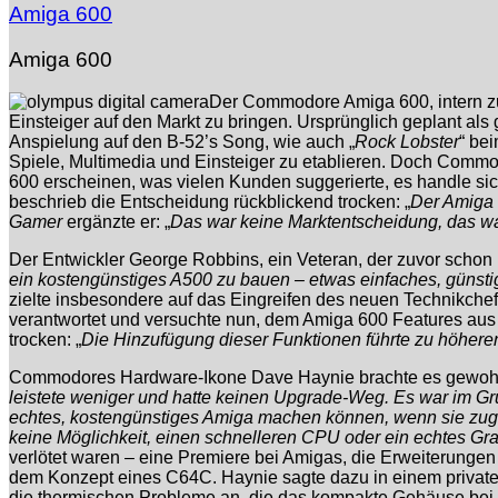
Amiga 600
Amiga 600
Der Commodore Amiga 600, intern z
Einsteiger auf den Markt zu bringen. Ursprünglich geplant al
Anspielung auf den B-52’s Song, wie auch „
Rock Lobster
“ be
Spiele, Multimedia und Einsteiger zu etablieren. Doch Commo
600 erscheinen, was vielen Kunden suggerierte, es handle s
beschrieb die Entscheidung rückblickend trocken: „
Der Amiga 
Gamer
ergänzte er: „
Das war keine Marktentscheidung, das wa
Der Entwickler George Robbins, ein Veteran, der zuvor schon 
ein kostengünstiges A500 zu bauen – etwas einfaches, günst
zielte insbesondere auf das Eingreifen des neuen Technikche
verantwortet und versuchte nun, dem Amiga 600 Features aus
trocken: „
Die Hinzufügung dieser Funktionen führte zu höheren 
Commodores Hardware-Ikone Dave Haynie brachte es gewohnt 
leistete weniger und hatte keinen Upgrade-Weg. Es war im Grun
echtes, kostengünstiges Amiga machen können, wenn sie zugeh
keine Möglichkeit, einen schnelleren CPU oder ein echtes Gr
verlötet waren – eine Premiere bei Amigas, die Erweiterungen 
dem Konzept eines C64C. Haynie sagte dazu in einem privaten
die thermischen Probleme an, die das kompakte Gehäuse bei H