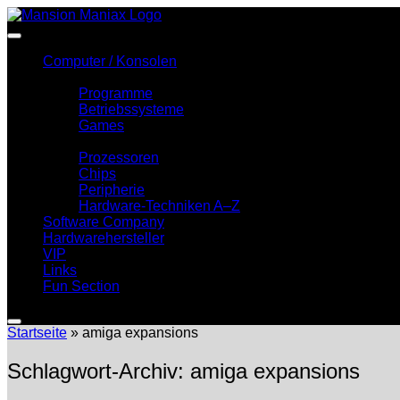
Zum
Inhalt
springen
Computer / Konsolen
Software
Programme
Betriebssysteme
Games
Hardware
Prozessoren
Chips
Peripherie
Hardware-Techniken A–Z
Software Company
Hardwarehersteller
VIP
Links
Fun Section
Startseite
»
amiga expansions
Schlagwort-Archiv:
amiga expansions