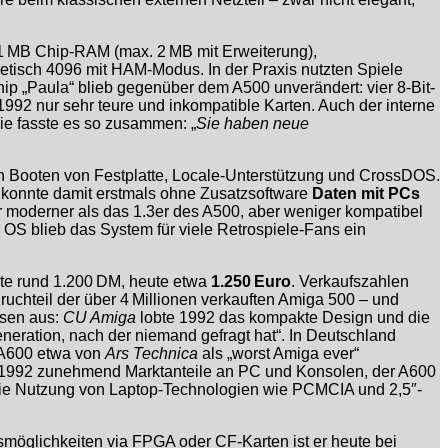
 1 MB Chip-RAM (max. 2 MB mit Erweiterung),
retisch 4096 mit HAM-Modus. In der Praxis nutzten Spiele
ip „Paula“ blieb gegenüber dem A500 unverändert: vier 8-Bit-
992 nur sehr teure und inkompatible Karten. Auch der interne
ie fasste es so zusammen: „
Sie haben neue
en Booten von Festplatte, Locale-Unterstützung und CrossDOS.
 konnte damit erstmals ohne Zusatzsoftware
Daten mit PCs
 moderner als das 1.3er des A500, aber weniger kompatibel
 OS blieb das System für viele Retrospiele-Fans ein
ete rund 1.200 DM, heute etwa
1.250 Euro
. Verkaufszahlen
uchteil der über 4 Millionen verkauften Amiga 500 – und
hsen aus:
CU Amiga
lobte 1992 das kompakte Design und die
ration, nach der niemand gefragt hat“. In Deutschland
r A600 etwa von
Ars Technica
als „worst Amiga ever“
r 1992 zunehmend Marktanteile an PC und Konsolen, der A600
t: Die Nutzung von Laptop-Technologien wie PCMCIA und 2,5″-
möglichkeiten via FPGA oder CF-Karten ist er heute bei